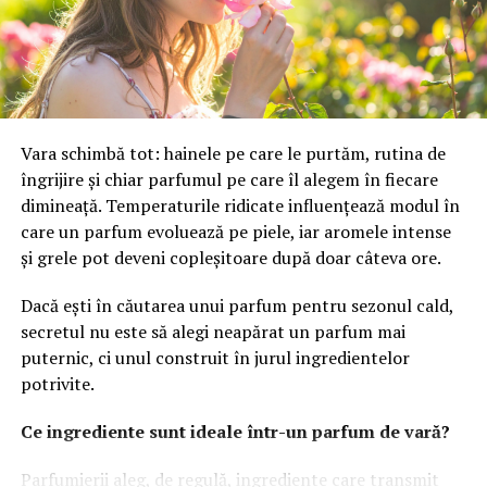
utilizatorii.
Pe lângă experiența oferită de website, vizibilitatea este
un factor decisiv. Chiar și cea mai bună platformă poate
avea rezultate limitate dacă nu este găsită de publicul
Vara schimbă tot: hainele pe care le purtăm, rutina de
potrivit. De aceea, optimizarea și promovarea trebuie să
îngrijire și chiar parfumul pe care îl alegem în fiecare
facă parte din aceeași strategie.
dimineață. Temperaturile ridicate influențează modul în
Pentru atragerea unui trafic relevant și pentru
care un parfum evoluează pe piele, iar aromele intense
creșterea vizibilității în motoarele de căutare, multe
și grele pot deveni copleșitoare după doar câteva ore.
afaceri aleg
servicii de optimizare SEO
, una dintre cele
Dacă ești în căutarea unui parfum pentru sezonul cald,
mai eficiente investiții digitale pe termen lung.
secretul nu este să alegi neapărat un parfum mai
puternic, ci unul construit în jurul ingredientelor
Optimizarea SEO presupune îmbunătățirea structurii
potrivite.
tehnice a website-ului, dezvoltarea conținutului și
Ce ingrediente sunt ideale într-un parfum de vară?
monitorizarea constantă a performanței. Atunci când
toate aceste elemente funcționează împreună,
Parfumierii aleg, de regulă, ingrediente care transmit
platforma poate genera trafic organic constant și poate