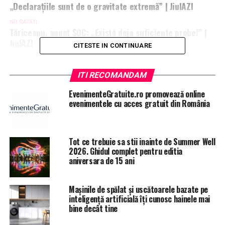
„Declaraţiile sunt de o gravitate extremă” | JiulAZI
NU RATATI
Tăriceanu, anunț ȘOC: „Există deja suficiente probe!” |
JiulAZI
CITESTE IN CONTINUARE
ITI RECOMANDAM
EvenimenteGratuite.ro promovează online
evenimentele cu acces gratuit din România
Tot ce trebuie sa stii inainte de Summer Well
2026. Ghidul complet pentru editia
aniversara de 15 ani
Mașinile de spălat și uscătoarele bazate pe
inteligență artificială îți cunosc hainele mai
bine decât tine