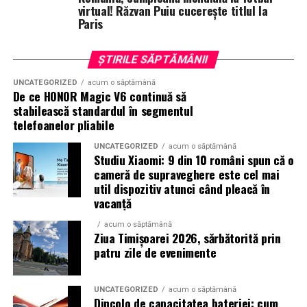
premium.
virtual! Răzvan Puiu cucerește titlul la
Paris
Pentru cei care vor să descopere mai mult decât
parfumul din sticlă, Oriflame a lansat și o serie
de
ȘTIRILE SĂPTĂMÂNII
episoade disponibile pe YouTube
, unde poate fi urmărit
întregul proces de creație, de la inspirație și alegerea
UNCATEGORIZED
acum o săptămână
De ce HONOR Magic V6 continuă să
ingredientelor până la competiția dintre parfumieri.
stabilească standardul în segmentul
telefoanelor pliabile
Ce parfum alegi vara?
Nu există un răspuns universal.
Dacă îți plac parfumurile proaspete, citrice și energice,
UNCATEGORIZED
acum o săptămână
Studiu Xiaomi: 9 din 10 români spun că o
ingredientele precum lime-ul sunt alegerea ideală. Dacă
cameră de supraveghere este cel mai
preferi aromele calde, exotice și cu personalitate, notele
util dispozitiv atunci când pleacă în
de smochină, cocos și lemn de santal sunt perfecte
vacanță
pentru serile de vară.
acum o săptămână
Ziua Timișoarei 2026, sărbătorită prin
patru zile de evenimente
Indiferent de preferințe, sezonul cald este momentul
ideal să experimentezi și să descoperi parfumuri
UNCATEGORIZED
acum o săptămână
inspirate din universul parfumeriei de nișă. Iar
colecția
Dincolo de capacitatea bateriei: cum