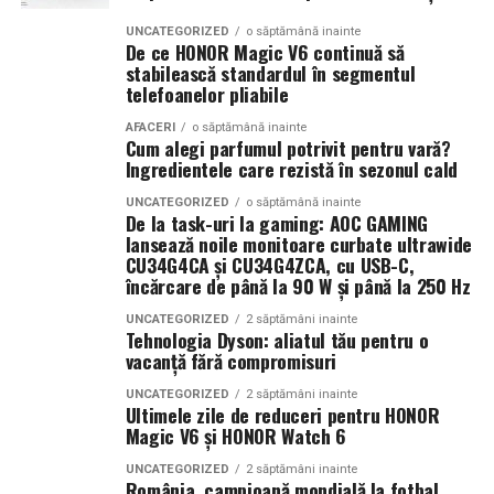
construiesc o compoziție inspirată de zilele petrecute la
clienți și să își consolideze prezența online.
UNCATEGORIZED
o săptămână inainte
soare și de energia destinațiilor tropicale. Este un
De ce HONOR Magic V6 continuă să
(Advertorial AI)
parfum care îmbină prospețimea fructelor cu confortul
stabilească standardul în segmentul
telefoanelor pliabile
notelor cremoase și lemnoase, fiind ideal pentru serile
de vară.
AFACERI
o săptămână inainte
Cum alegi parfumul potrivit pentru vară?
Ingredientele care rezistă în sezonul cald
Parfumuri create fără limite
UNCATEGORIZED
o săptămână inainte
Atât
La La Lime
, cât și
Tropic Thunder
fac parte din
Top
De la task-uri la gaming: AOC GAMING
lansează noile monitoare curbate ultrawide
Scents
, prima colecție Oriflame inspirată din parfumeria
CU34G4CA și CU34G4ZCA, cu USB-C,
de nișă.
încărcare de până la 90 W și până la 250 Hz
Colecția a fost dezvoltată în colaborare cu Givaudan și
UNCATEGORIZED
2 săptămâni inainte
Tehnologia Dyson: aliatul tău pentru o
cu noua generație de parfumieri ai școlii sale de
vacanță fără compromisuri
parfumerie. În cadrul unui proiect unic, aceștia au
primit aceeași provocare: să creeze fără reguli, fără
UNCATEGORIZED
2 săptămâni inainte
Ultimele zile de reduceri pentru HONOR
constrângeri comerciale și fără limitări de cost.
Magic V6 și HONOR Watch 6
Rezultatul este o colecție de parfumuri moderne,
UNCATEGORIZED
2 săptămâni inainte
construite în jurul creativității și al ingredientelor
România, campioană mondială la fotbal