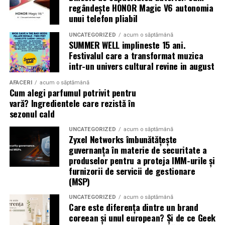
Top Scents
de la Oriflame demonstrează că
regândește HONOR Magic V6 autonomia
ingredientele premium, creativitatea și accesibilitatea
unui telefon pliabil
pot exista în aceeași sticlă.
UNCATEGORIZED
acum o săptămână
SUMMER WELL implineste 15 ani.
(Advertorial)
Festivalul care a transformat muzica
intr-un univers cultural revine in august
AFACERI
acum o săptămână
Cum alegi parfumul potrivit pentru
vară? Ingredientele care rezistă în
sezonul cald
UNCATEGORIZED
acum o săptămână
Zyxel Networks îmbunătățește
guvernanța în materie de securitate a
produselor pentru a proteja IMM-urile și
furnizorii de servicii de gestionare
(MSP)
UNCATEGORIZED
acum o săptămână
Care este diferența dintre un brand
coreean și unul european? Și de ce Geek