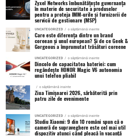
La La Lime
– prospețime reinterpretată
Zyxel Networks îmbunătățește guvernanța
aceste elemente sunt integrate corect, rezultatele devin
în materie de securitate a produselor
mai stabile și mai predictibile.
Dacă preferi parfumurile fresh, luminoase și energice, La
pentru a proteja IMM-urile și furnizorii de
servicii de gestionare (MSP)
La Lime este alegerea potrivită.
Pe termen lung, beneficiile sunt evidente. Crește
UNCATEGORIZED
o săptămână inainte
numărul de clienți, se consolidează reputația brandului
Parfumul este construit în jurul lime-ului peruvian,
Care este diferența dintre un brand
și se dezvoltă relații mai puternice cu publicul. În plus,
coreean și unul european? Și de ce Geek &
completat de un acord de lenjerie proaspăt spălată și
Gorgeous a împrumutat trăsături coreene
investițiile realizate în mediul online produc efecte care
Akigalawood, o notă lemnoasă modernă care oferă
se acumulează și generează valoare constantă.
profunzime și persistență. Rezultatul este un parfum
UNCATEGORIZED
o săptămână inainte
Dincolo de capacitatea bateriei: cum
vibrant, contemporan și ușor de purtat în orice moment
Companiile care tratează mediul digital ca pe un activ
regândește HONOR Magic V6 autonomia
al zilei.
unui telefon pliabil
strategic observă frecvent creșteri ale veniturilor și o
poziționare mai bună în piață. Aceste avantaje oferă
o săptămână inainte
stabilitate și creează premisele unei dezvoltări
Tropic Thunder
– vacanța într-o sticlă
Ziua Timișoarei 2026, sărbătorită prin
sustenabile.
patru zile de evenimente
Pentru cei care preferă parfumurile mai calde și
În concluzie, integrarea unui website performant cu
senzuale, Tropic Thunder propune o atmosferă complet
UNCATEGORIZED
o săptămână inainte
optimizarea și promovarea eficientă reprezintă una
diferită.
Studiu Xiaomi: 9 din 10 români spun că o
dintre cele mai profitabile direcții de dezvoltare pentru
cameră de supraveghere este cel mai util
dispozitiv atunci când pleacă în vacanță
Smochina coaptă, laptele de cocos și lemnul de santal
orice afacere care dorește să își crească numărul de