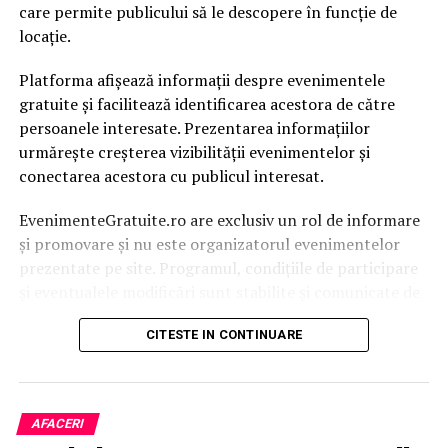
care permite publicului să le descopere în funcție de
locație.
Platforma afișează informații despre evenimentele
gratuite și facilitează identificarea acestora de către
persoanele interesate. Prezentarea informațiilor
urmărește creșterea vizibilității evenimentelor și
conectarea acestora cu publicul interesat.
EvenimenteGratuite.ro are exclusiv un rol de informare
și promovare și nu este organizatorul evenimentelor
prezentate pe site. Programul, condițiile de participare
și eventualele modificări sunt stabilite și comunicate de
organizatorii fiecărui eveniment.
CITESTE IN CONTINUARE
Publicului îi este recomandată verificarea informațiilor
înainte de participare.
AFACERI
Organizatorii care doresc să crească vizibilitatea unui