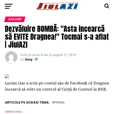
AFACERI
Dezvăluire BOMBĂ: "Asta incearcă
să EVITE Dragnea!" Tocmai s-a aflat
| JiulAZI
Publicat
acum 8 ani
pe
august 27, 2018
De
Deny
Lucian Isar a scris pe contul său de Facebook că Dragnea
încearcă să evite un control al Curții de Conturi la BNR.
ARTICOLE PE ACEIASI TEMA:
PRIMA
URMATORUL