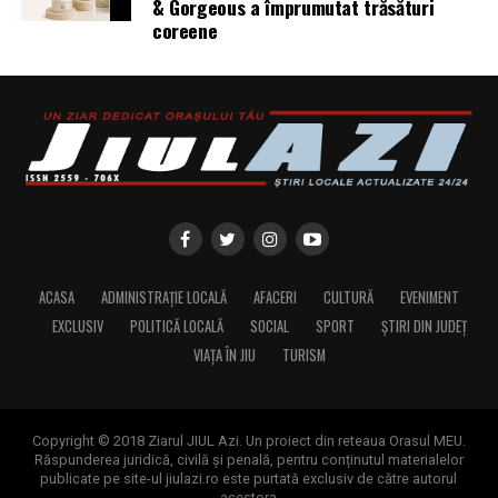
& Gorgeous a împrumutat trăsături
coreene
ACASA
ADMINISTRAȚIE LOCALĂ
AFACERI
CULTURĂ
EVENIMENT
EXCLUSIV
POLITICĂ LOCALĂ
SOCIAL
SPORT
ȘTIRI DIN JUDEȚ
VIAȚA ÎN JIU
TURISM
Copyright © 2018 Ziarul JIUL Azi. Un proiect din reteaua Orasul MEU.
Răspunderea juridică, civilă și penală, pentru conținutul materialelor
publicate pe site-ul jiulazi.ro este purtată exclusiv de către autorul
acestora