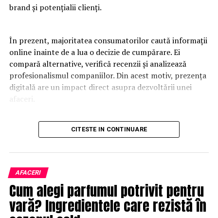
brand și potențialii clienți.
În prezent, majoritatea consumatorilor caută informații
online înainte de a lua o decizie de cumpărare. Ei
compară alternative, verifică recenzii și analizează
profesionalismul companiilor. Din acest motiv, prezența
digitală are un impact direct asupra dezvoltării unei
afaceri.
Un website modern trebuie să fie rapid, intuitiv și
CITESTE IN CONTINUARE
adaptat tuturor dispozitivelor. Utilizatorii apreciază
platformele care oferă acces rapid la informații și care
elimină obstacolele din procesul de navigare. O
experiență pozitivă contribuie la creșterea încrederii și
AFACERI
la îmbunătățirea ratelor de conversie.
Cum alegi parfumul potrivit pentru
vară? Ingredientele care rezistă în
Designul profesional influențează percepția asupra
brandului. O platformă bine organizată transmite