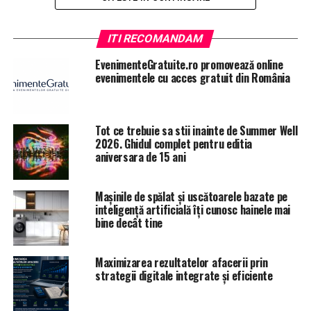
ITI RECOMANDAM
EvenimenteGratuite.ro promovează online
evenimentele cu acces gratuit din România
Tot ce trebuie sa stii inainte de Summer Well
2026. Ghidul complet pentru editia
aniversara de 15 ani
Mașinile de spălat și uscătoarele bazate pe
inteligență artificială îți cunosc hainele mai
bine decât tine
Maximizarea rezultatelor afacerii prin
strategii digitale integrate și eficiente