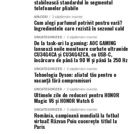
construiesc o compoziție inspirată de zilele petrecute la
stabilească standardul în segmentul
Companiile care tratează mediul digital ca pe un activ
telefoanelor pliabile
soare și de energia destinațiilor tropicale. Este un
strategic observă frecvent creșteri ale veniturilor și o
parfum care îmbină prospețimea fructelor cu confortul
poziționare mai bună în piață. Aceste avantaje oferă
AFACERI
2 săptămâni inainte
Cum alegi parfumul potrivit pentru vară?
notelor cremoase și lemnoase, fiind ideal pentru serile
stabilitate și creează premisele unei dezvoltări
Ingredientele care rezistă în sezonul cald
de vară.
sustenabile.
UNCATEGORIZED
2 săptămâni inainte
De la task-uri la gaming: AOC GAMING
Parfumuri create fără limite
În concluzie, integrarea unui website performant cu
lansează noile monitoare curbate ultrawide
optimizarea și promovarea eficientă reprezintă una
CU34G4CA și CU34G4ZCA, cu USB-C,
Atât
La La Lime
, cât și
Tropic Thunder
fac parte din
Top
încărcare de până la 90 W și până la 250 Hz
dintre cele mai profitabile direcții de dezvoltare pentru
Scents
, prima colecție Oriflame inspirată din parfumeria
orice afacere care dorește să își crească numărul de
UNCATEGORIZED
2 săptămâni inainte
de nișă.
Tehnologia Dyson: aliatul tău pentru o
clienți și să își consolideze prezența online.
vacanță fără compromisuri
Colecția a fost dezvoltată în colaborare cu Givaudan și
(Advertorial AI)
UNCATEGORIZED
2 săptămâni inainte
cu noua generație de parfumieri ai școlii sale de
Ultimele zile de reduceri pentru HONOR
parfumerie. În cadrul unui proiect unic, aceștia au
Magic V6 și HONOR Watch 6
primit aceeași provocare: să creeze fără reguli, fără
UNCATEGORIZED
2 săptămâni inainte
constrângeri comerciale și fără limitări de cost.
România, campioană mondială la fotbal
Rezultatul este o colecție de parfumuri moderne,
virtual! Răzvan Puiu cucerește titlul la
Paris
construite în jurul creativității și al ingredientelor