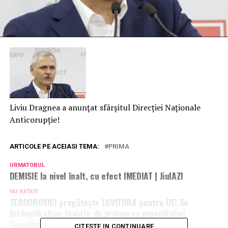
Liviu Dragnea a anunțat sfârșitul Direcției Naționale
Anticorupție!
ARTICOLE PE ACEIASI TEMA:
PRIMA
URMATORUL
DEMISIE la nivel înalt, cu efect IMEDIAT | JiulAZI
NU RATATI
TEODOROVICI pregătește LOVITURA pentru UE! Se
întâmplă chiar înainte de preluarea președinției
Consiliului UE | JiulAZI
CITESTE IN CONTINUARE