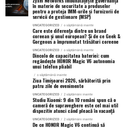
Zyxel Networks îmbunătățește guvernanța
în materie de securitate a produselor
Campaniile moderne permit segmentarea precisă a
Dacă preferi parfumurile fresh, luminoase și energice, La
pentru a proteja IMM-urile și furnizorii de
publicului și optimizarea continuă a mesajelor. Acest
servicii de gestionare (MSP)
La Lime este alegerea potrivită.
lucru contribuie la creșterea rentabilității investiției și la
UNCATEGORIZED
o săptămână inainte
îmbunătățirea performanței generale a strategiei de
Parfumul este construit în jurul lime-ului peruvian,
Care este diferența dintre un brand
marketing.
coreean și unul european? Și de ce Geek &
completat de un acord de lenjerie proaspăt spălată și
Gorgeous a împrumutat trăsături coreene
Akigalawood, o notă lemnoasă modernă care oferă
O strategie digitală eficientă presupune colaborarea
profunzime și persistență. Rezultatul este un parfum
UNCATEGORIZED
o săptămână inainte
Dincolo de capacitatea bateriei: cum
dintre toate componentele importante: website, SEO,
vibrant, contemporan și ușor de purtat în orice moment
regândește HONOR Magic V6 autonomia
conținut, promovare și analiză de date. Atunci când
al zilei.
unui telefon pliabil
aceste elemente sunt integrate corect, rezultatele devin
mai stabile și mai predictibile.
o săptămână inainte
Ziua Timișoarei 2026, sărbătorită prin
Tropic Thunder
– vacanța într-o sticlă
patru zile de evenimente
Pe termen lung, beneficiile sunt evidente. Crește
UNCATEGORIZED
2 săptămâni inainte
Pentru cei care preferă parfumurile mai calde și
numărul de clienți, se consolidează reputația brandului
Studiu Xiaomi: 9 din 10 români spun că o
senzuale, Tropic Thunder propune o atmosferă complet
și se dezvoltă relații mai puternice cu publicul. În plus,
cameră de supraveghere este cel mai util
diferită.
dispozitiv atunci când pleacă în vacanță
investițiile realizate în mediul online produc efecte care
se acumulează și generează valoare constantă.
UNCATEGORIZED
2 săptămâni inainte
Smochina coaptă, laptele de cocos și lemnul de santal
De ce HONOR Magic V6 continuă să