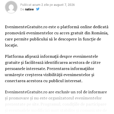
Publicat
acum 2 zile
pe
august 7, 2026
De
native
EvenimenteGratuite.ro este o platformă online dedicată
promovării evenimentelor cu acces gratuit din România,
care permite publicului să le descopere în funcție de
locație.
Platforma afișează informații despre evenimentele
gratuite și facilitează identificarea acestora de către
persoanele interesate. Prezentarea informațiilor
urmărește creșterea vizibilității evenimentelor și
conectarea acestora cu publicul interesat.
EvenimenteGratuite.ro are exclusiv un rol de informare
și promovare și nu este organizatorul evenimentelor
prezentate pe site. Programul, condițiile de participare
și eventualele modificări sunt stabilite și comunicate de