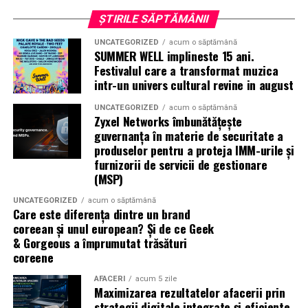
premium.
ȘTIRILE SĂPTĂMÂNII
Pentru cei care vor să descopere mai mult decât
UNCATEGORIZED
acum o săptămână
parfumul din sticlă, Oriflame a lansat și o serie
de
SUMMER WELL implineste 15 ani.
episoade disponibile pe YouTube
, unde poate fi urmărit
Festivalul care a transformat muzica
întregul proces de creație, de la inspirație și alegerea
intr-un univers cultural revine in august
ingredientelor până la competiția dintre parfumieri.
UNCATEGORIZED
acum o săptămână
Zyxel Networks îmbunătățește
Ce parfum alegi vara?
Nu există un răspuns universal.
guvernanța în materie de securitate a
Dacă îți plac parfumurile proaspete, citrice și energice,
produselor pentru a proteja IMM-urile și
ingredientele precum lime-ul sunt alegerea ideală. Dacă
furnizorii de servicii de gestionare
preferi aromele calde, exotice și cu personalitate, notele
(MSP)
de smochină, cocos și lemn de santal sunt perfecte
UNCATEGORIZED
acum o săptămână
pentru serile de vară.
Care este diferența dintre un brand
coreean și unul european? Și de ce Geek
& Gorgeous a împrumutat trăsături
coreene
Indiferent de preferințe, sezonul cald este momentul
ideal să experimentezi și să descoperi parfumuri
AFACERI
acum 5 zile
inspirate din universul parfumeriei de nișă. Iar
colecția
Maximizarea rezultatelor afacerii prin
strategii digitale integrate și eficiente
Top Scents
de la Oriflame demonstrează că