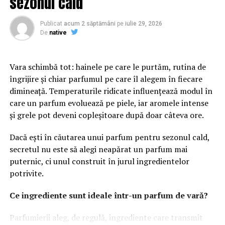
sezonul cald
seriozitate și atenție la detalii. În plus, structura clară a
paginilor îi ajută pe vizitatori să găsească rapid
Publicat
acum 2 săptămâni
pe
iulie 29, 2026
informațiile importante și să interacționeze mai ușor cu
De
native
afacerea.
Vara schimbă tot: hainele pe care le purtăm, rutina de
Conținutul are un rol esențial în procesul de atragere și
îngrijire și chiar parfumul pe care îl alegem în fiecare
convingere a publicului. Articolele informative, studiile
dimineață. Temperaturile ridicate influențează modul în
de caz și paginile bine optimizate oferă valoare și
care un parfum evoluează pe piele, iar aromele intense
demonstrează expertiza companiei. Acest lucru
și grele pot deveni copleșitoare după doar câteva ore.
contribuie la dezvoltarea unei relații solide cu
utilizatorii.
Dacă ești în căutarea unui parfum pentru sezonul cald,
secretul nu este să alegi neapărat un parfum mai
Pe lângă experiența oferită de website, vizibilitatea este
puternic, ci unul construit în jurul ingredientelor
un factor decisiv. Chiar și cea mai bună platformă poate
potrivite.
avea rezultate limitate dacă nu este găsită de publicul
potrivit. De aceea, optimizarea și promovarea trebuie să
Ce ingrediente sunt ideale într-un parfum de vară?
facă parte din aceeași strategie.
Parfumierii aleg, de regulă, ingrediente care transmit
Pentru atragerea unui trafic relevant și pentru