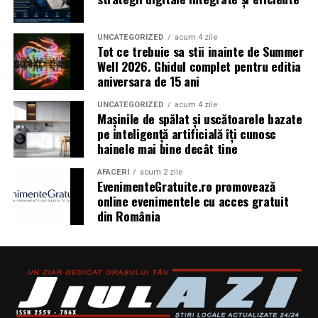
ingredientele premium, creativitatea și accesibilitatea
pot exista în aceeași sticlă.
UNCATEGORIZED
acum 4 zile
Tot ce trebuie sa stii inainte de Summer
(Advertorial)
Well 2026. Ghidul complet pentru editia
aniversara de 15 ani
UNCATEGORIZED
acum 4 zile
Mașinile de spălat și uscătoarele bazate
pe inteligență artificială îți cunosc
hainele mai bine decât tine
AFACERI
acum 2 zile
EvenimenteGratuite.ro promovează
online evenimentele cu acces gratuit
din România