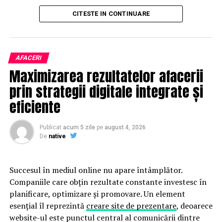
organizatorii fiecărui eveniment.
CITESTE IN CONTINUARE
Publicului îi este recomandată verificarea informațiilor
înainte de participare.
AFACERI
Organizatorii care doresc să crească vizibilitatea unui
Maximizarea rezultatelor afacerii
eveniment cu acces gratuit pot solicita o ofertă de
promovare din partea echipei EvenimenteGratuite.ro.
prin strategii digitale integrate și
Adresa de contact este
salut@evenimentegratuite.ro
.
eficiente
Publicat
acum 5 zile
pe
august 4, 2026
De
native
Succesul în mediul online nu apare întâmplător.
Companiile care obțin rezultate constante investesc în
planificare, optimizare și promovare. Un element
esențial îl reprezintă
creare site de prezentare
, deoarece
website-ul este punctul central al comunicării dintre