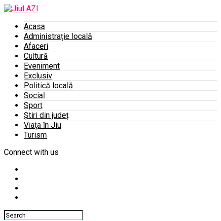
Acasa
Administrație locală
Afaceri
Cultură
Eveniment
Exclusiv
Politică locală
Social
Sport
Știri din județ
Viața în Jiu
Turism
Connect with us