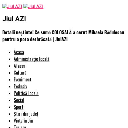
Jiul AZI
Detalii neștiute! Ce sumă COLOSALĂ a cerut Mihaela Rădulescu
pentru a poza dezbrăcată | JiulAZI
Acasa
Administrație locală
Afaceri
Cultură
Eveniment
Exclusiv
Politică locală
Social
Sport
Știri din județ
Viața în Jiu
Turism