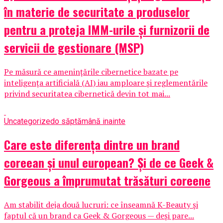
în materie de securitate a produselor
pentru a proteja IMM-urile și furnizorii de
servicii de gestionare (MSP)
Pe măsură ce amenințările cibernetice bazate pe
inteligența artificială (AI) iau amploare și reglementările
privind securitatea cibernetică devin tot mai...
Uncategorized
o săptămână inainte
Care este diferența dintre un brand
coreean și unul european? Și de ce Geek &
Gorgeous a împrumutat trăsături coreene
Am stabilit deja două lucruri: ce înseamnă K-Beauty și
faptul că un brand ca Geek & Gorgeous — deși pare...