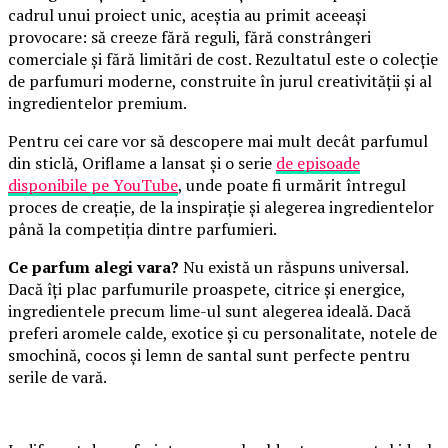
cadrul unui proiect unic, aceștia au primit aceeași
provocare: să creeze fără reguli, fără constrângeri
comerciale și fără limitări de cost. Rezultatul este o colecție
de parfumuri moderne, construite în jurul creativității și al
ingredientelor premium.
Pentru cei care vor să descopere mai mult decât parfumul
din sticlă, Oriflame a lansat și o serie
de episoade
disponibile pe YouTube
, unde poate fi urmărit întregul
proces de creație, de la inspirație și alegerea ingredientelor
până la competiția dintre parfumieri.
Ce parfum alegi vara?
Nu există un răspuns universal.
Dacă îți plac parfumurile proaspete, citrice și energice,
ingredientele precum lime-ul sunt alegerea ideală. Dacă
preferi aromele calde, exotice și cu personalitate, notele de
smochină, cocos și lemn de santal sunt perfecte pentru
serile de vară.