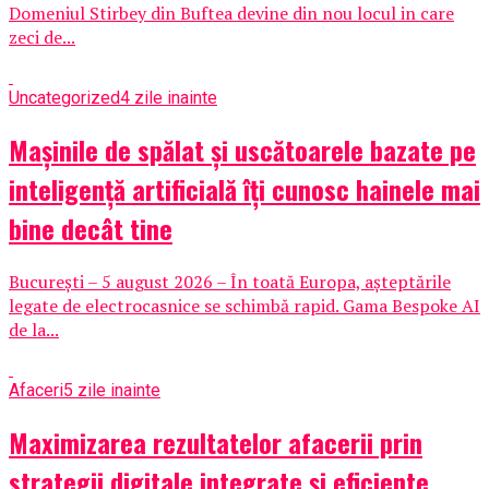
Domeniul Stirbey din Buftea devine din nou locul in care
zeci de...
Uncategorized
4 zile inainte
Mașinile de spălat și uscătoarele bazate pe
inteligență artificială îți cunosc hainele mai
bine decât tine
București – 5 august 2026 – În toată Europa, așteptările
legate de electrocasnice se schimbă rapid. Gama Bespoke AI
de la...
Afaceri
5 zile inainte
Maximizarea rezultatelor afacerii prin
strategii digitale integrate și eficiente