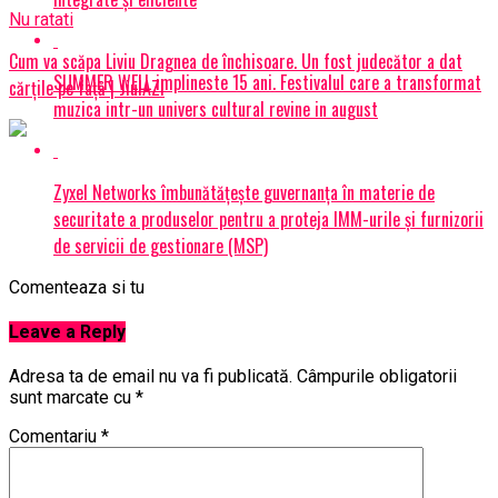
Nu ratati
Cum va scăpa Liviu Dragnea de închisoare. Un fost judecător a dat
SUMMER WELL implineste 15 ani. Festivalul care a transformat
cărțile pe față | JiulAZI
muzica intr-un univers cultural revine in august
Zyxel Networks îmbunătățește guvernanța în materie de
securitate a produselor pentru a proteja IMM-urile și furnizorii
de servicii de gestionare (MSP)
Comenteaza si tu
Leave a Reply
Adresa ta de email nu va fi publicată.
Câmpurile obligatorii
sunt marcate cu
*
Comentariu
*