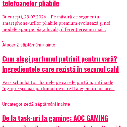
telefoanelor pliabile
București, 29.07.2026 – Pe măsură ce segmentul
smartphone-urilor pliabile premium evoluează și noi
modele apar pe piața locală, diferențierea nu mai...
Afaceri
2 săptămâni inainte
Cum alegi parfumul potrivit pentru vară?
Ingredientele care rezistă în sezonul cald
Vara schimbă tot: hainele pe care le purtăm, rutina de
îngrijire și chiar parfumul pe care îl alegem în fiecare...
Uncategorized
2 săptămâni inainte
De la task-uri la gaming: AOC GAMING