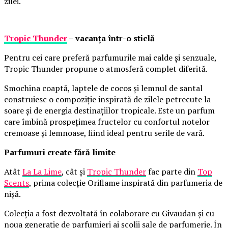
zilei.
Tropic Thunder
– vacanța într-o sticlă
Pentru cei care preferă parfumurile mai calde și senzuale,
Tropic Thunder propune o atmosferă complet diferită.
Smochina coaptă, laptele de cocos și lemnul de santal
construiesc o compoziție inspirată de zilele petrecute la
soare și de energia destinațiilor tropicale. Este un parfum
care îmbină prospețimea fructelor cu confortul notelor
cremoase și lemnoase, fiind ideal pentru serile de vară.
Parfumuri create fără limite
Atât
La La Lime
, cât și
Tropic Thunder
fac parte din
Top
Scents
, prima colecție Oriflame inspirată din parfumeria de
nișă.
Colecția a fost dezvoltată în colaborare cu Givaudan și cu
noua generație de parfumieri ai școlii sale de parfumerie. În