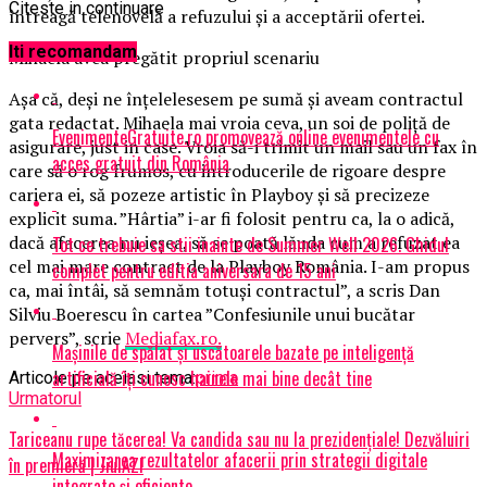
Citeste in continuare
întreagă telenovelă a refuzului şi a acceptării ofertei.
Iti recomandam
Mihaela avea pregătit propriul scenariu
Aşa că, deşi ne înţelelesesem pe sumă şi aveam contractul
gata redactat. Mihaela mai vroia ceva, un soi de poliţă de
EvenimenteGratuite.ro promovează online evenimentele cu
asigurare, just in case. Vroia să-i trimit un mail sau un fax în
acces gratuit din România
care să o rog frumos, cu introducerile de rigoare despre
cariera ei, să pozeze artistic în Playboy şi să precizeze
explicit suma. ”Hârtia” i-ar fi folosit pentru ca, la o adică,
dacă afacerea nu ieşea, să se poată lăuda cum a refuzat ea
Tot ce trebuie sa stii inainte de Summer Well 2026. Ghidul
cel mai mare contract de la Playboy România. I-am propus
complet pentru editia aniversara de 15 ani
ca, mai întâi, să semnăm totuşi contractul”, a scris Dan
Silviu Boerescu în cartea ”Confesiunile unui bucătar
pervers”, scrie
Mediafax.ro.
Mașinile de spălat și uscătoarele bazate pe inteligență
artificială îți cunosc hainele mai bine decât tine
Articole pe aceiasi tema:
prima
Urmatorul
Tariceanu rupe tăcerea! Va candida sau nu la prezidențiale! Dezvăluiri
Maximizarea rezultatelor afacerii prin strategii digitale
în premieră | JiulAZI
integrate și eficiente