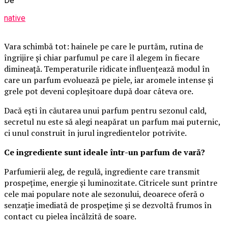
De
native
Vara schimbă tot: hainele pe care le purtăm, rutina de
îngrijire și chiar parfumul pe care îl alegem în fiecare
dimineață. Temperaturile ridicate influențează modul în
care un parfum evoluează pe piele, iar aromele intense și
grele pot deveni copleșitoare după doar câteva ore.
Dacă ești în căutarea unui parfum pentru sezonul cald,
secretul nu este să alegi neapărat un parfum mai puternic,
ci unul construit în jurul ingredientelor potrivite.
Ce ingrediente sunt ideale într-un parfum de vară?
Parfumierii aleg, de regulă, ingrediente care transmit
prospețime, energie și luminozitate. Citricele sunt printre
cele mai populare note ale sezonului, deoarece oferă o
senzație imediată de prospețime și se dezvoltă frumos în
contact cu pielea încălzită de soare.