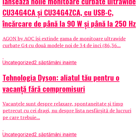
lansează noile monitoare curbate ultrawide
CU34G4CA și CU34G4ZCA, cu USB-C,
încărcare de până la 90 W și până la 250 Hz
AGON by AOC își extinde gama de monitoare ultrawide
curbate G4 cu două modele noi de 34 de inci (86,36...
Uncategorized
2 săptămâni inainte
Tehnologia Dyson: aliatul tău pentru o
vacanță fără compromisuri
Vacanțele sunt despre relaxare, spontaneitate și timp
petrecut cu cei dragi, nu despre lista nesfârșită de lucruri
pe care trebuie...
Uncategorized
2 săptămâni inainte