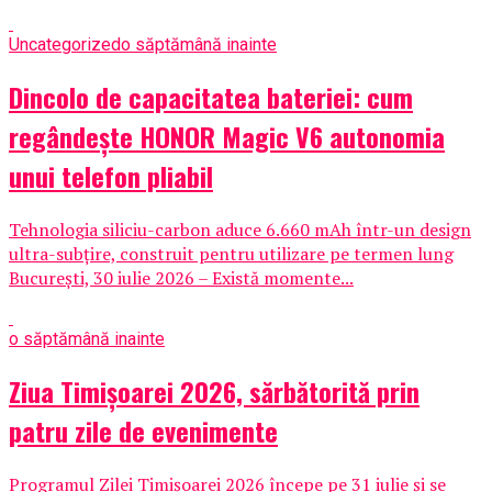
Uncategorized
o săptămână inainte
Dincolo de capacitatea bateriei: cum
regândește HONOR Magic V6 autonomia
unui telefon pliabil
Tehnologia siliciu-carbon aduce 6.660 mAh într-un design
ultra-subțire, construit pentru utilizare pe termen lung
București, 30 iulie 2026 – Există momente...
o săptămână inainte
Ziua Timișoarei 2026, sărbătorită prin
patru zile de evenimente
Programul Zilei Timișoarei 2026 începe pe 31 iulie și se