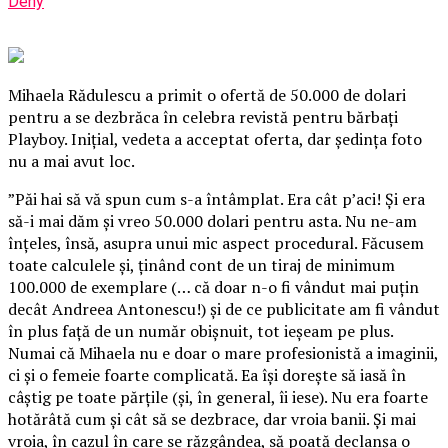
Deny
Mihaela Rădulescu a primit o ofertă de 50.000 de dolari
pentru a se dezbrăca în celebra revistă pentru bărbaţi
Playboy. Iniţial, vedeta a acceptat oferta, dar şedinţa foto
nu a mai avut loc.
”Păi hai să vă spun cum s-a întâmplat. Era cât p’aci! Şi era
să-i mai dăm şi vreo 50.000 dolari pentru asta. Nu ne-am
înţeles, însă, asupra unui mic aspect procedural. Făcusem
toate calculele şi, ţinând cont de un tiraj de minimum
100.000 de exemplare (…
că doar n-o fi vândut mai puţin
decât Andreea Antonescu!) şi de ce publicitate am fi vândut
în plus faţă de un număr obişnuit, tot ieşeam pe plus.
Numai că Mihaela nu e doar o mare profesionistă a imaginii,
ci şi o femeie foarte complicată. Ea îşi doreşte să iasă în
câştig pe toate părţile (şi, în general, îi iese). Nu era foarte
hotărâtă cum şi cât să se dezbrace, dar vroia banii. Şi mai
vroia, în cazul în care se răzgândea, să poată declanşa o