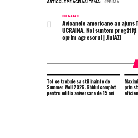
ARTICOLE PE ACEIASI TEMA:
PRIMA
NU RATATI
Avioanele americane au ajuns î
UCRAINA. Noi suntem pregătiţi
oprim agresorul | JiulAZI
Tot ce trebuie sa stii inainte de
Maximi
Summer Well 2026. Ghidul complet
prin st
pentru editia aniversara de 15 ani
eficie