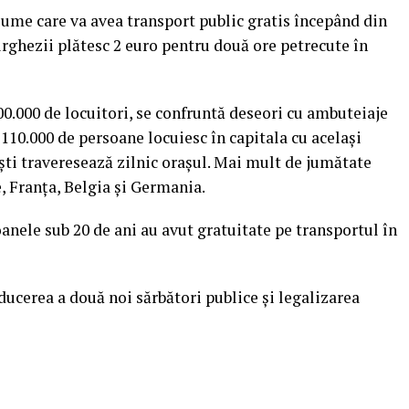
ume care va avea transport public gratis începând din
urghezii plătesc 2 euro pentru două ore petrecute în
0.000 de locuitori, se confruntă deseori cu ambuteiaje
de 110.000 de persoane locuiesc în capitala cu acelaşi
şti traveresează zilnic oraşul.
Mai mult de jumătate
e, Franţa, Belgia şi Germania.
soanele sub 20 de ani au avut gratuitate pe transportul în
ducerea a două noi sărbători publice şi legalizarea