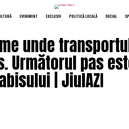
ULTURĂ
EVENIMENT
EXCLUSIV
POLITICĂ LOCALĂ
SOCIAL
S
ume unde transportu
is. Următorul pas es
bisului | JiulAZI