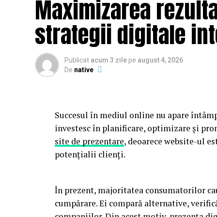
Maximizarea rezultat
strategii digitale in
Publicat
acum 3 zile
pe
august 4, 2026
De
native
Succesul în mediul online nu apare întâmp
investesc în planificare, optimizare și pr
site de prezentare
, deoarece website-ul es
potențialii clienți.
În prezent, majoritatea consumatorilor cau
cumpărare. Ei compară alternative, verific
companiilor. Din acest motiv, prezența dig