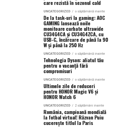
care rezistă în sezonul cald
UNCATEGORIZED
o săptămână inainte
De la task-uri la gaming: AOC
GAMING lansează noile
monitoare curbate ultrawide
CU34G4CA și CU34G4ZCA, cu
USB-C, încărcare de până la 90
W și până la 250 Hz
UNCATEGORIZED
o săptămână inainte
Tehnologia Dyson: aliatul tău
pentru o vacanță fără
compromisuri
UNCATEGORIZED
o săptămână inainte
Ultimele zile de reduceri
pentru HONOR Magic V6 și
HONOR Watch 6
UNCATEGORIZED
2 săptămâni inainte
România, campioană mondială
la fotbal virtual! Răzvan Puiu
cucerește titlul la Paris