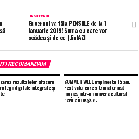
URMATORUL
n
Guvernul va tăia PENSIILE de la 1
 să
ianuarie 2019! Suma cu care vor
scădea și de ce | JiulAZI
ITI RECOMANDAM
zarea rezultatelor afacerii
SUMMER WELL implineste 15 ani.
rategii digitale integrate și
Festivalul care a transformat
nte
muzica intr-un univers cultural
revine in august