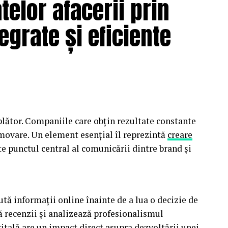
elor afacerii prin
tegrate și eficiente
lător. Companiile care obțin rezultate constante
omovare. Un element esențial îl reprezintă
creare
te punctul central al comunicării dintre brand și
tă informații online înainte de a lua o decizie de
ă recenzii și analizează profesionalismul
itală are un impact direct asupra dezvoltării unei