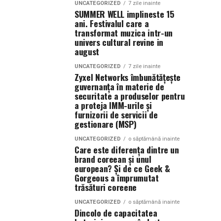
UNCATEGORIZED
7 zile inainte
SUMMER WELL implineste 15
ani. Festivalul care a
transformat muzica intr-un
univers cultural revine in
august
UNCATEGORIZED
7 zile inainte
Zyxel Networks îmbunătățește
guvernanța în materie de
securitate a produselor pentru
a proteja IMM-urile și
furnizorii de servicii de
gestionare (MSP)
UNCATEGORIZED
o săptămână inainte
Care este diferența dintre un
brand coreean și unul
european? Și de ce Geek &
Gorgeous a împrumutat
trăsături coreene
UNCATEGORIZED
o săptămână inainte
Dincolo de capacitatea