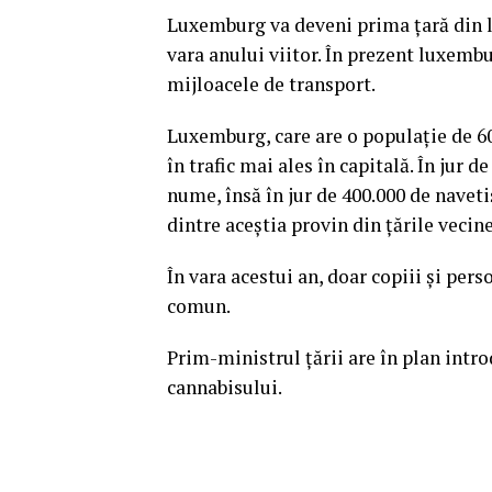
Luxemburg va deveni prima ţară din l
vara anului viitor. În prezent luxemb
mijloacele de transport.
Luxemburg, care are o populaţie de 60
în trafic mai ales în capitală. În jur 
nume, însă în jur de 400.000 de naveti
dintre aceştia provin din ţările vecin
În vara acestui an, doar copiii şi per
comun.
Prim-ministrul ţării are în plan intro
cannabisului.