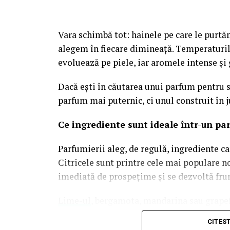
Pe lângă experiența oferită de website, vizi
bună platformă poate avea rezultate limita
aceea, optimizarea și promovarea trebuie s
Vara schimbă tot: hainele pe care le purtăm
alegem în fiecare dimineață. Temperaturil
Pentru atragerea unui trafic relevant și pe
evoluează pe piele, iar aromele intense și
multe afaceri aleg
servicii de optimizare
digitale pe termen lung.
Dacă ești în căutarea unui parfum pentru s
parfum mai puternic, ci unul construit în j
Optimizarea SEO presupune îmbunătățirea 
Ce ingrediente sunt ideale într-un pa
conținutului și monitorizarea constantă a
Parfumierii aleg, de regulă, ingrediente c
funcționează împreună, platforma poate ge
Citricele sunt printre cele mai populare n
utilizatori interesați de produsele sau serv
imediată de prospețime și se dezvoltă frum
Traficul organic are avantajul de a aduce vi
Lime-ul
, bergamota, mandarina sau grapef
șansele de conversie sunt mai ridicate, ia
acorduri curate sau ingrediente lemnoase
care investesc constant în optimizare obser
CITES
parfumul.