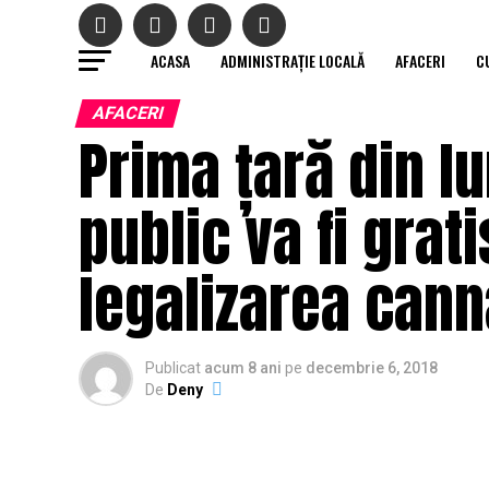
ACASA
ADMINISTRAȚIE LOCALĂ
AFACERI
C
AFACERI
Prima țară din l
public va fi grat
legalizarea canna
Publicat
acum 8 ani
pe
decembrie 6, 2018
De
Deny