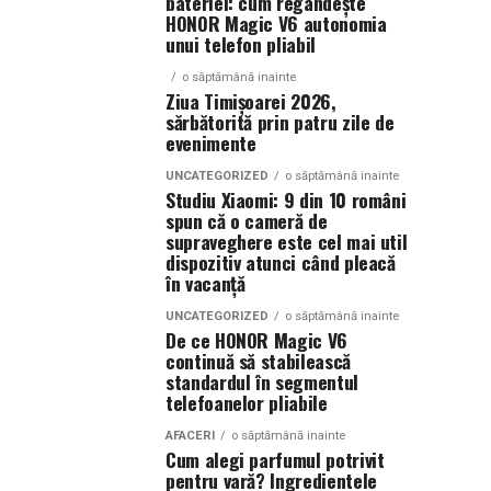
bateriei: cum regândește
HONOR Magic V6 autonomia
unui telefon pliabil
o săptămână inainte
Ziua Timișoarei 2026,
sărbătorită prin patru zile de
evenimente
UNCATEGORIZED
o săptămână inainte
Studiu Xiaomi: 9 din 10 români
spun că o cameră de
supraveghere este cel mai util
dispozitiv atunci când pleacă
în vacanță
UNCATEGORIZED
o săptămână inainte
De ce HONOR Magic V6
continuă să stabilească
standardul în segmentul
telefoanelor pliabile
AFACERI
o săptămână inainte
Cum alegi parfumul potrivit
pentru vară? Ingredientele