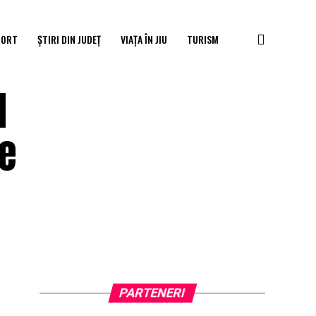
PORT
ȘTIRI DIN JUDEȚ
VIAȚA ÎN JIU
TURISM
l
te
PARTENERI