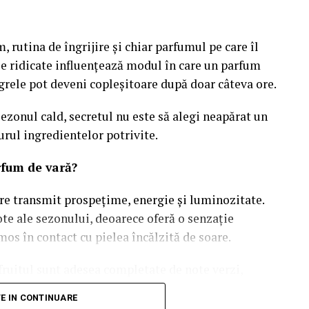
bilitatea este un factor decisiv. Chiar și cea mai
te dacă nu este găsită de publicul potrivit. De
ă facă parte din aceeași strategie.
, rutina de îngrijire și chiar parfumul pe care îl
e ridicate influențează modul în care un parfum
ntru creșterea vizibilității în motoarele de căutare,
 grele pot deveni copleșitoare după doar câteva ore.
 SEO
, una dintre cele mai eficiente investiții
ezonul cald, secretul nu este să alegi neapărat un
urul ingredientelor potrivite.
structurii tehnice a website-ului, dezvoltarea
rfum de vară?
 performanței. Atunci când toate aceste elemente
are transmit prospețime, energie și luminozitate.
nera trafic organic constant și poate atrage
ote ale sezonului, deoarece oferă o senzație
iciile oferite.
os în contact cu pielea încălzită de soare.
zitatori care caută deja soluții relevante. Astfel,
ruitul sunt adesea completate de note verzi,
r rezultatele se acumulează în timp. Companiile
 moderne, care adaugă profunzime fără a încărca
vă frecvent creșteri ale notorietății și ale
TE IN CONTINUARE