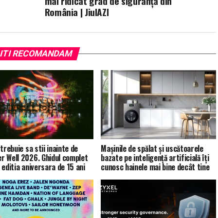
mai ridicat grad de siguranţă din
România | JiulAZI
ITI RECOMANDAM
trebuie sa stii inainte de
Mașinile de spălat și uscătoarele
 Well 2026. Ghidul complet
bazate pe inteligență artificială îți
 editia aniversara de 15 ani
cunosc hainele mai bine decât tine