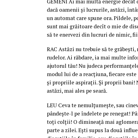
GEMENI Ai mai multă energie decât de 
dacă oamenii şi lucrurile, astăzi, întâr
un automat care spune ora. Pildele, po
sunt mai grăitoare decît o mie de disc
să te enervezi din lucruri de nimic, fii
RAC Astăzi nu trebuie să te grăbeşti, 
rudelor. Ai răbdare, ia mai multe info
ajutorul tău! Nu judeca performanţele 
modul lui de a reacţiuna, fiecare este
şi propriile aspiraţii. Şi proprii bani!
astăzi, mai ales pe seară.
LEU Ceva te nemulţumeşte, sau cineva
pândeşte-l pe îndelete pe renegat! P
toţi colţii! O dimineaţă mai aglomera
parte a zilei. Eşti supus la două influ