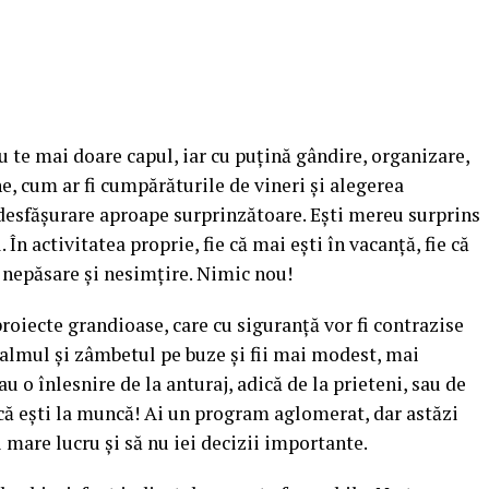
u te mai doare capul, iar cu puţină gândire, organizare,
, cum ar fi cumpărăturile de vineri şi alegerea
o desfăşurare aproape surprinzătoare. Eşti mereu surprins
 În activitatea proprie, fie că mai eşti în vacanţă, fie că
 nepăsare şi nesimţire.
Nimic nou!
roiecte grandioase, care cu siguranţă vor fi contrazise
 calmul şi zâmbetul pe buze şi fii mai modest, mai
au o înlesnire de la anturaj, adică de la prieteni, sau de
dacă eşti la muncă! Ai un program aglomerat, dar astăzi
i mare lucru şi să nu iei decizii importante.