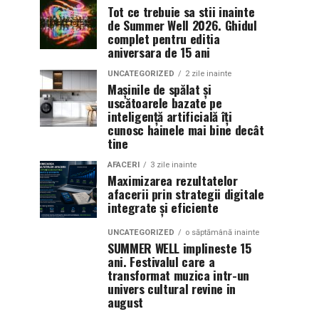
Tot ce trebuie sa stii inainte
de Summer Well 2026. Ghidul
complet pentru editia
aniversara de 15 ani
UNCATEGORIZED
2 zile inainte
Mașinile de spălat și
uscătoarele bazate pe
inteligență artificială îți
cunosc hainele mai bine decât
tine
AFACERI
3 zile inainte
Maximizarea rezultatelor
afacerii prin strategii digitale
integrate și eficiente
UNCATEGORIZED
o săptămână inainte
SUMMER WELL implineste 15
ani. Festivalul care a
transformat muzica intr-un
univers cultural revine in
august