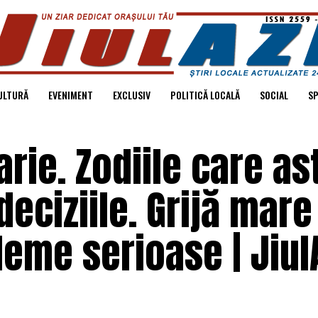
ULTURĂ
EVENIMENT
EXCLUSIV
POLITICĂ LOCALĂ
SOCIAL
S
rie. Zodiile care as
deciziile. Grijă mare
eme serioase | Jiul