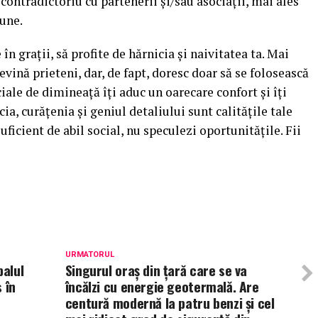
n contradictoriu cu partenerii şi/sau asociaţii, mai ales
mune.
n graţii, să profite de hărnicia şi naivitatea ta. Mai
evină prieteni, dar, de fapt, doresc doar să se folosească
ociale de dimineaţă îţi aduc un oarecare confort şi îţi
ia, curăţenia şi geniul detaliului sunt calităţile tale
uficient de abil social, nu speculezi oportunităţile. Fii
URMATORUL
palul
Singurul oraș din țară care se va
 în
încălzi cu energie geotermală. Are
centură modernă la patru benzi și cel