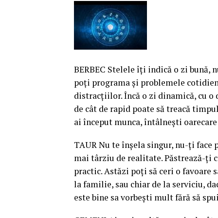
BERBEC Stelele îţi indică o zi bună, n
poţi programa şi problemele cotidiene
distracţiilor. Încă o zi dinamică, cu 
de cât de rapid poate să treacă timpul.
ai început munca, întâlneşti oarecare
TAUR Nu te înşela singur, nu-ţi face p
mai târziu de realitate. Păstrează-ţi
practic. Astăzi poţi să ceri o favoare s
la familie, sau chiar de la serviciu, 
este bine sa vorbeşti mult fără să spu