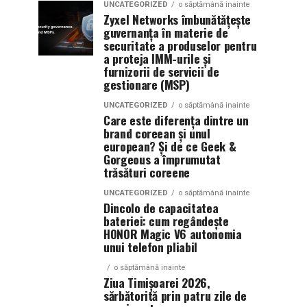
UNCATEGORIZED
o săptămână inainte
Zyxel Networks îmbunătățește
guvernanța în materie de
securitate a produselor pentru
a proteja IMM-urile și
furnizorii de servicii de
gestionare (MSP)
UNCATEGORIZED
o săptămână inainte
Care este diferența dintre un
brand coreean și unul
european? Și de ce Geek &
Gorgeous a împrumutat
trăsături coreene
UNCATEGORIZED
o săptămână inainte
Dincolo de capacitatea
bateriei: cum regândește
HONOR Magic V6 autonomia
unui telefon pliabil
o săptămână inainte
Ziua Timișoarei 2026,
sărbătorită prin patru zile de