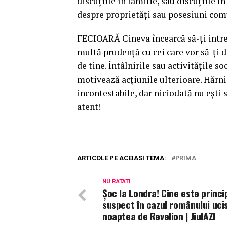
discuţiile în familie, sau discuţiile î
despre proprietăţi sau posesiuni co
FECIOARĂ Cineva încearcă să-ţi intre î
multă prudenţă cu cei care vor să-ţi d
de tine. Întâlnirile sau activităţile s
motivează acţiunile ulterioare. Hărnic
incontestabile, dar niciodată nu eşti s
atent!
ARTICOLE PE ACEIASI TEMA:
PRIMA
NU RATATI
Șoc la Londra! Cine este princi
suspect în cazul românului ucis
noaptea de Revelion | JiulAZI