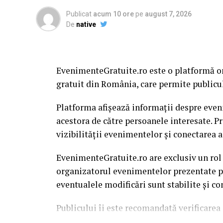
Publicat
acum 10 ore
pe
august 7, 2026
De
native
EvenimenteGratuite.ro este o platformă o
gratuit din România, care permite publiculu
Platforma afișează informații despre eveni
acestora de către persoanele interesate. P
vizibilității evenimentelor și conectarea a
EvenimenteGratuite.ro are exclusiv un rol
organizatorul evenimentelor prezentate pe 
eventualele modificări sunt stabilite și c
Publicului îi este recomandată verificarea 