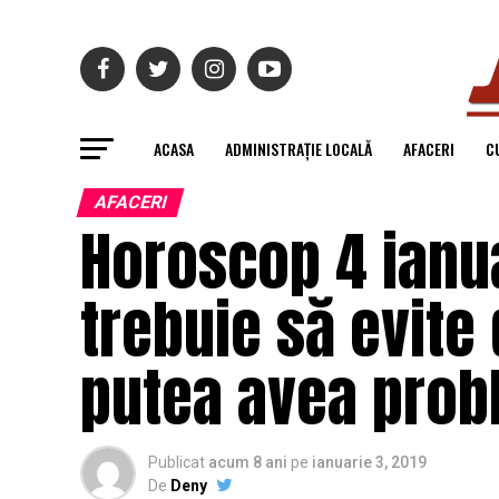
ACASA
ADMINISTRAȚIE LOCALĂ
AFACERI
C
AFACERI
Horoscop 4 ianua
trebuie să evite 
putea avea probl
Publicat
acum 8 ani
pe
ianuarie 3, 2019
De
Deny