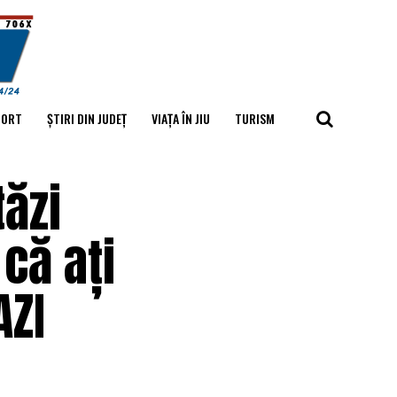
PORT
ȘTIRI DIN JUDEȚ
VIAȚA ÎN JIU
TURISM
tăzi
 că ați
AZI