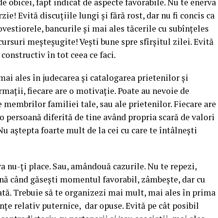
obicei, fapt indicat de aspecte favorabile. Nu te enerva
zie! Evită discuţiile lungi şi fără rost, dar nu fi concis ca
vestiorele, bancurile şi mai ales tăcerile cu subînţeles
ursuri meşteşugite! Veşti bune spre sfîrşitul zilei. Evită
 constructiv în tot ceea ce faci.
mai ales în judecarea şi catalogarea prietenilor şi
rmaţii, fiecare are o motivaţie. Poate au nevoie de
membrilor familiei tale, sau ale prietenilor. Fiecare are
 o persoană diferită de tine având propria scară de valori
 Nu aştepta foarte mult de la cei cu care te întâlneşti
 nu-ţi place. Sau, amândouă cazurile. Nu te repezi,
ână când găseşti momentul favorabil, zâmbeşte, dar cu
tă. Trebuie să te organizezi mai mult, mai ales în prima
enţe relativ puternice, dar opuse. Evită pe cât posibil