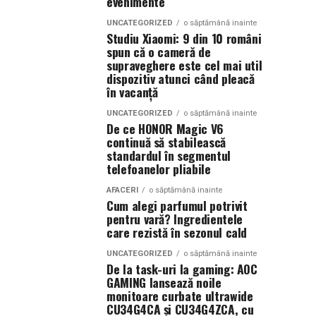
evenimente
UNCATEGORIZED
o săptămână inainte
Studiu Xiaomi: 9 din 10 români
spun că o cameră de
supraveghere este cel mai util
dispozitiv atunci când pleacă
în vacanță
UNCATEGORIZED
o săptămână inainte
De ce HONOR Magic V6
continuă să stabilească
standardul în segmentul
telefoanelor pliabile
AFACERI
o săptămână inainte
Cum alegi parfumul potrivit
pentru vară? Ingredientele
care rezistă în sezonul cald
UNCATEGORIZED
o săptămână inainte
De la task-uri la gaming: AOC
GAMING lansează noile
monitoare curbate ultrawide
CU34G4CA și CU34G4ZCA, cu