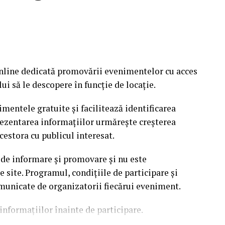
nline dedicată promovării evenimentelor cu acces
i să le descopere în funcție de locație.
mentele gratuite și facilitează identificarea
rezentarea informațiilor urmărește creșterea
cestora cu publicul interesat.
 de informare și promovare și nu este
site. Programul, condițiile de participare și
omunicate de organizatorii fiecărui eveniment.
informațiilor înainte de participare.