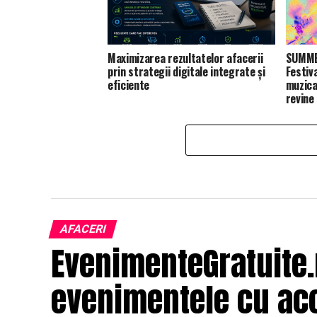
Maximizarea rezultatelor afacerii
SUMMER
prin strategii digitale integrate și
Festiv
eficiente
muzica
revine
AFACERI
EvenimenteGratuite
evenimentele cu acc