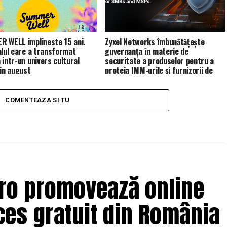
 WELL implineste 15 ani.
Zyxel Networks îmbunătățește
alul care a transformat
guvernanța în materie de
 intr-un univers cultural
securitate a produselor pentru a
 in august
proteja IMM-urile și furnizorii de
servicii de gestionare (MSP)
COMENTEAZA SI TU
.ro promovează online
es gratuit din România