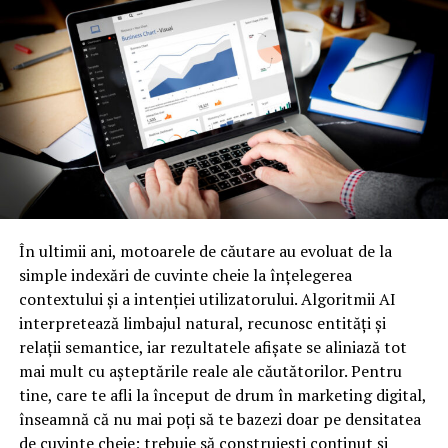
Idei pentru amenajarea
livingului
Livingul este adesea centrul casei și locul unde petreci
cele mai multe momente relaxante. De ce să nu alegi o
canapea confortabilă, cu perne decorative și un covor
moale pentru a crea un spațiu primitor? Plantele de
interior sunt, de asemenea, o adăugire minunată pentru
a aduce un strop de natură în casă.
Transformă bucătăria într-un
În ultimii ani, motoarele de căutare au evoluat de la
simple indexări de cuvinte cheie la înțelegerea
spațiu funcțional
contextului și a intenției utilizatorului. Algoritmii AI
interpretează limbajul natural, recunosc entități și
Bucătăria nu trebuie doar să fie frumoasă, ci și
relații semantice, iar rezultatele afișate se aliniază tot
funcțională. Alege mobilier cu spații de depozitare
mai mult cu așteptările reale ale căutătorilor. Pentru
încorporate și asigură-te că ai suficiente priză pentru
tine, care te afli la început de drum în marketing digital,
toate aparatele electrice. Dacă spațiul îți permite, un
înseamnă că nu mai poți să te bazezi doar pe densitatea
insul de bucătărie poate adăuga și mai multă
de cuvinte cheie; trebuie să construiești conținut și