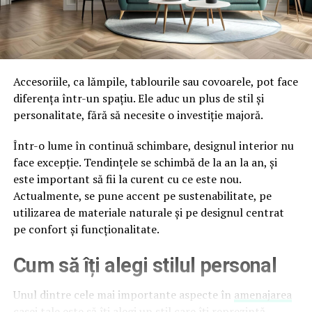
Accesoriile, ca lămpile, tablourile sau covoarele, pot face
diferența într-un spațiu. Ele aduc un plus de stil și
personalitate, fără să necesite o investiție majoră.
Într-o lume în continuă schimbare, designul interior nu
face excepție. Tendințele se schimbă de la an la an, și
este important să fii la curent cu ce este nou.
Actualmente, se pune accent pe sustenabilitate, pe
utilizarea de materiale naturale și pe designul centrat
pe confort și funcționalitate.
Cum să îți alegi stilul personal
Unul dintre cele mai importante aspecte în
amenajarea
casei
tale este să îți alegi un stil care îți reprezintă