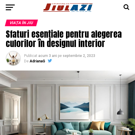
VIAȚA ÎN JIU
Sfaturi esențiale pentru alegerea
culorilor în designul interior
Publicat
acum 3 ani
pe
septembrie 2, 2023
De
AdrianaG