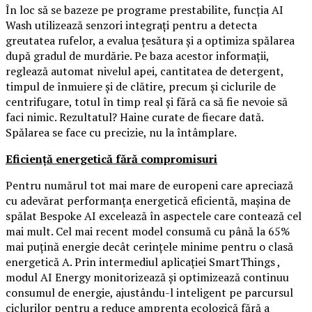
În loc să se bazeze pe programe prestabilite, funcția AI
Wash utilizează senzori integrați pentru a detecta
greutatea rufelor, a evalua țesătura și a optimiza spălarea
după gradul de murdărie. Pe baza acestor informații,
reglează automat nivelul apei, cantitatea de detergent,
timpul de înmuiere și de clătire, precum și ciclurile de
centrifugare, totul în timp real și fără ca să fie nevoie să
faci nimic. Rezultatul? Haine curate de fiecare dată.
Spălarea se face cu precizie, nu la întâmplare.
Eficiență energetică fără compromisuri
Pentru numărul tot mai mare de europeni care apreciază
cu adevărat performanța energetică eficientă, mașina de
spălat Bespoke AI excelează în aspectele care contează cel
mai mult. Cel mai recent model consumă cu până la 65%
mai puțină energie decât cerințele minime pentru o clasă
energetică A. Prin intermediul aplicației SmartThings ,
modul AI Energy monitorizează și optimizează continuu
consumul de energie, ajustându-l inteligent pe parcursul
ciclurilor pentru a reduce amprenta ecologică fără a