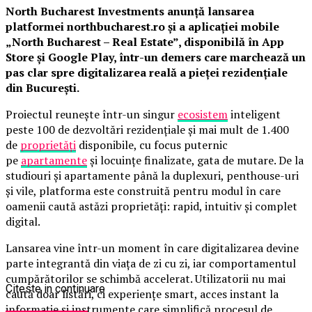
North Bucharest Investments anunță lansarea
platformei northbucharest.ro și a aplicației mobile
„North Bucharest – Real Estate”, disponibilă în App
Store și Google Play, într-un demers care marchează un
pas clar spre digitalizarea reală a pieței rezidențiale
din București.
Proiectul reunește într-un singur
ecosistem
inteligent
peste 100 de dezvoltări rezidențiale și mai mult de 1.400
de
proprietăți
disponibile, cu focus puternic
pe
apartamente
și locuințe finalizate, gata de mutare. De la
studiouri și apartamente până la duplexuri, penthouse-uri
și vile, platforma este construită pentru modul în care
oamenii caută astăzi proprietăți: rapid, intuitiv și complet
digital.
Lansarea vine într-un moment în care digitalizarea devine
parte integrantă din viața de zi cu zi, iar comportamentul
cumpărătorilor se schimbă accelerat. Utilizatorii nu mai
Citeste in continuare
caută doar listări, ci experiențe smart, acces instant la
informație și instrumente care simplifică procesul de