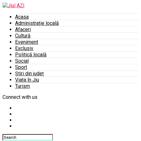
Acasa
Administrație locală
Afaceri
Cultură
Eveniment
Exclusiv
Politică locală
Social
Sport
Știri din județ
Viața în Jiu
Turism
Connect with us