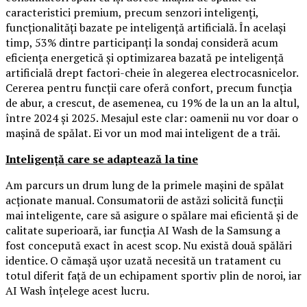
caracteristici premium, precum senzori inteligenți,
funcționalități bazate pe inteligență artificială. În același
timp, 53% dintre participanți la sondaj consideră acum
eficiența energetică și optimizarea bazată pe inteligență
artificială drept factori-cheie în alegerea electrocasnicelor.
Cererea pentru funcții care oferă confort, precum funcția
de abur, a crescut, de asemenea, cu 19% de la un an la altul,
între 2024 și 2025. Mesajul este clar: oamenii nu vor doar o
mașină de spălat. Ei vor un mod mai inteligent de a trăi.
Inteligență care se adaptează la tine
Am parcurs un drum lung de la primele mașini de spălat
acționate manual. Consumatorii de astăzi solicită funcții
mai inteligente, care să asigure o spălare mai eficientă și de
calitate superioară, iar funcția AI Wash de la Samsung a
fost concepută exact în acest scop. Nu există două spălări
identice. O cămașă ușor uzată necesită un tratament cu
totul diferit față de un echipament sportiv plin de noroi, iar
AI Wash înțelege acest lucru.