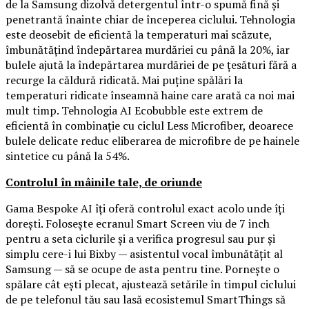
de la Samsung dizolvă detergentul într-o spumă fină și
penetrantă înainte chiar de începerea ciclului. Tehnologia
este deosebit de eficientă la temperaturi mai scăzute,
îmbunătățind îndepărtarea murdăriei cu până la 20%, iar
bulele ajută la îndepărtarea murdăriei de pe țesături fără a
recurge la căldură ridicată. Mai puține spălări la
temperaturi ridicate înseamnă haine care arată ca noi mai
mult timp. Tehnologia AI Ecobubble este extrem de
eficientă în combinație cu ciclul Less Microfiber, deoarece
bulele delicate reduc eliberarea de microfibre de pe hainele
sintetice cu până la 54%.
Controlul în mâinile tale, de oriunde
Gama Bespoke AI îți oferă controlul exact acolo unde îți
dorești. Folosește ecranul Smart Screen viu de 7 inch
pentru a seta ciclurile și a verifica progresul sau pur și
simplu cere-i lui Bixby — asistentul vocal îmbunătățit al
Samsung — să se ocupe de asta pentru tine. Pornește o
spălare cât ești plecat, ajustează setările în timpul ciclului
de pe telefonul tău sau lasă ecosistemul SmartThings să