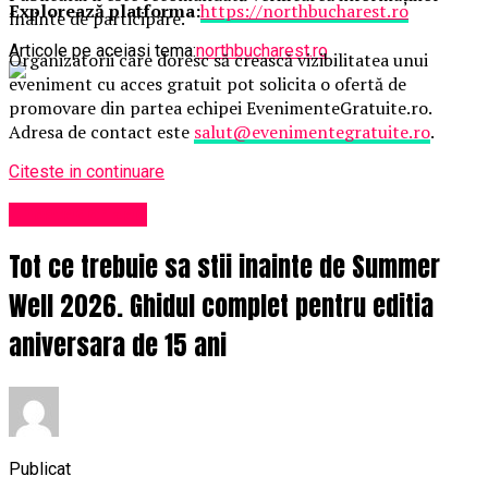
Explorează platforma:
https://northbucharest.ro
înainte de participare.
Articole pe aceiasi tema:
northbucharest.ro
Organizatorii care doresc să crească vizibilitatea unui
eveniment cu acces gratuit pot solicita o ofertă de
promovare din partea echipei EvenimenteGratuite.ro.
Adresa de contact este
salut@evenimentegratuite.ro
.
Citeste in continuare
Uncategorized
Tot ce trebuie sa stii inainte de Summer
Well 2026. Ghidul complet pentru editia
aniversara de 15 ani
Publicat