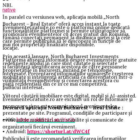
NBI.
native
În paralel cu versiunea web, aplicația mobilă „North
Bucharest – Real Estate” oferă acces instant la toate
EvenimenteGratuite.ro este o platformă online dedicată
funcționalitățile platformei și permite utilizatorilor să
promovării evenimentelor cu acces gratuit din România,
rămână conectați permanent la dinamica pieței și la cele
care permite publicului să le descopere în funcție de
mai noi proprietăți finalizate disponibile.
locație.
Prin această lansare, North Bucharest Investments
Platforma afișează informații despre evenimentele gratuite
redefinește modul în care sunt căutate și selectate
și facilitează identificarea acestora de către persoanele
proprietățile în București, mizând pe tehnologie,
interesate. Prezentarea informațiilor urmărește creșterea
mobilitate și inteligență artificială ca diferențiatori într-o
vizibilității evenimentelor și conectarea acestora cu
piață rezidențială din ce în ce mai competitivă.
publicul interesat.
Viitorul căutării imobiliare este digital, mobil și AI-assisted.
EvenimenteGratuite.ro are exclusiv un rol de informare și
promovare și nu este organizatorul evenimentelor
Descarcă aplicația North Bucharest – Real Estate :
prezentate pe site. Programul, condițiile de participare și
• iOS:
https://shorturl.at/56vCu
eventualele modificări sunt stabilite și comunicate de
organizatorii fiecărui eveniment.
• Android:
https://shorturl.at/dWC4f
Publicului îi este recomandată verificarea informațiilor