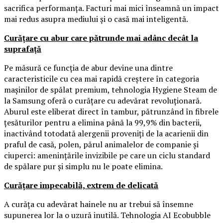
sacrifica performanța. Facturi mai mici înseamnă un impact
mai redus asupra mediului și o casă mai inteligentă.
Curățare cu abur care pătrunde mai adânc decât la
suprafață
Pe măsură ce funcția de abur devine una dintre
caracteristicile cu cea mai rapidă creștere în categoria
mașinilor de spălat premium, tehnologia Hygiene Steam de
la Samsung oferă o curățare cu adevărat revoluționară.
Aburul este eliberat direct în tambur, pătrunzând în fibrele
țesăturilor pentru a elimina până la 99,9% din bacterii,
inactivând totodată alergenii proveniți de la acarienii din
praful de casă, polen, părul animalelor de companie și
ciuperci: amenințările invizibile pe care un ciclu standard
de spălare pur și simplu nu le poate elimina.
Curățare impecabilă, extrem de delicată
A curăța cu adevărat hainele nu ar trebui să însemne
supunerea lor la o uzură inutilă. Tehnologia AI Ecobubble