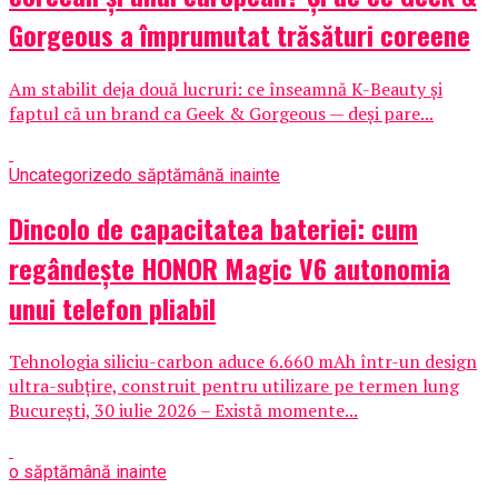
Gorgeous a împrumutat trăsături coreene
Am stabilit deja două lucruri: ce înseamnă K-Beauty și
faptul că un brand ca Geek & Gorgeous — deși pare...
Uncategorized
o săptămână inainte
Dincolo de capacitatea bateriei: cum
regândește HONOR Magic V6 autonomia
unui telefon pliabil
Tehnologia siliciu-carbon aduce 6.660 mAh într-un design
ultra-subțire, construit pentru utilizare pe termen lung
București, 30 iulie 2026 – Există momente...
o săptămână inainte