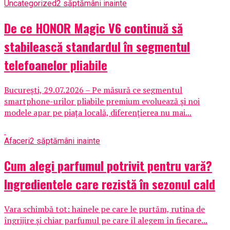
Uncategorized
2 săptămâni inainte
De ce HONOR Magic V6 continuă să
stabilească standardul în segmentul
telefoanelor pliabile
București, 29.07.2026 – Pe măsură ce segmentul
smartphone-urilor pliabile premium evoluează și noi
modele apar pe piața locală, diferențierea nu mai...
Afaceri
2 săptămâni inainte
Cum alegi parfumul potrivit pentru vară?
Ingredientele care rezistă în sezonul cald
Vara schimbă tot: hainele pe care le purtăm, rutina de
îngrijire și chiar parfumul pe care îl alegem în fiecare...