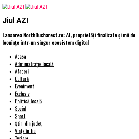
Jiul AZI
Lansarea NorthBucharest.ro: AI, proprietăți finalizate și mii de
locuințe într-un singur ecosistem digital
Acasa
Administrație locală
Afaceri
Cultură
Eveniment
Exclusiv
Politică locală
Social
Sport
Știri din județ
Viața în Jiu
Turism