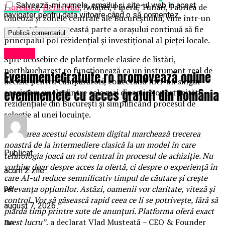
Salvează-mi numele, emailul și site-ul web în acest
Floreasca
,
Herăstrău
, Aviației, Pipera, Tunari, Fabrica de
navigator pentru data viitoare când o să comentez.
Glucoză și zonele centrale ale Bucureștiului, vine într-un
context în care această parte a orașului continuă să fie
principalul pol rezidențial și investițional al pieței locale.
Afaceri
Spre deosebire de platformele clasice de listări,
northbucharest.ro funcționează ca un instrument real de
EvenimenteGratuite.ro promovează online
decizie pentru cumpărători, conectând într-un singur
evenimentele cu acces gratuit din România
ecosistem unele dintre cele mai dinamice oportunități
rezidențiale din București și simplificând procesul de
selecție al unei locuințe.
„
Lansarea acestui ecosistem digital marchează trecerea
noastră de la intermediere clasică la un model în care
Publicat
tehnologia joacă un rol central în procesul de achiziție. Nu
vorbim doar despre acces la ofertă, ci despre o experiență în
acum 2 zile
care AI-ul reduce semnificativ timpul de căutare și crește
pe
relevanța opțiunilor
.
Astăzi, oamenii vor claritate, viteză și
control. Vor să găsească rapid ceea ce li se potrivește, fără să
august 7, 2026
piardă timp printre sute de anunțuri. Platforma oferă exact
acest lucru”
, a declarat Vlad Musteață – CEO & Founder
De