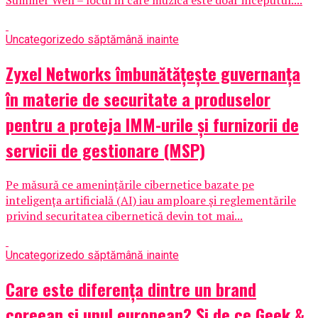
Summer Well – locul in care muzica este doar inceputul....
Uncategorized
o săptămână inainte
Zyxel Networks îmbunătățește guvernanța
în materie de securitate a produselor
pentru a proteja IMM-urile și furnizorii de
servicii de gestionare (MSP)
Pe măsură ce amenințările cibernetice bazate pe
inteligența artificială (AI) iau amploare și reglementările
privind securitatea cibernetică devin tot mai...
Uncategorized
o săptămână inainte
Care este diferența dintre un brand
coreean și unul european? Și de ce Geek &