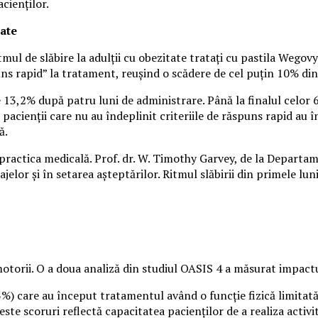
acienților.
tate
itmul de slăbire la adulții cu obezitate tratați cu pastila Wego
spuns rapid” la tratament, reușind o scădere de cel puțin 10% d
 13,2% după patru luni de administrare. Până la finalul celor 6
, pacienții care nu au îndeplinit criteriile de răspuns rapid au
ă.
în practica medicală. Prof. dr. W. Timothy Garvey, de la Departame
elor și în setarea așteptărilor. Ritmul slăbirii din primele lun
otorii. O a doua analiză din studiul OASIS 4 a măsurat impactu
) care au început tratamentul având o funcție fizică limitată 
e scoruri reflectă capacitatea pacienților de a realiza activită