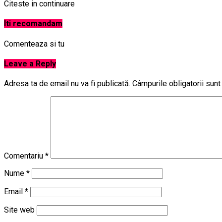
Citeste in continuare
Iti recomandam
Comenteaza si tu
Leave a Reply
Adresa ta de email nu va fi publicată.
Câmpurile obligatorii sun
Comentariu
*
Nume
*
Email
*
Site web