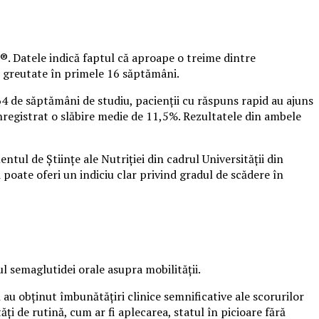
vy®. Datele indică faptul că aproape o treime dintre
in greutate în primele 16 săptămâni.
4 de săptămâni de studiu, pacienții cu răspuns rapid au ajuns
 înregistrat o slăbire medie de 11,5%. Rezultatele din ambele
ntul de Științe ale Nutriției din cadrul Universității din
i poate oferi un indiciu clar privind gradul de scădere în
l semaglutidei orale asupra mobilității.
au obținut îmbunătățiri clinice semnificative ale scorurilor
ți de rutină, cum ar fi aplecarea, statul în picioare fără