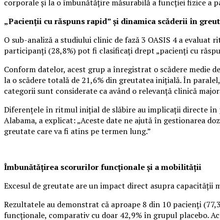
corporale și la o îmbunătățire măsurabilă a funcției fizice a p
„Pacienții cu răspuns rapid” și dinamica scăderii în greu
O sub-analiză a studiului clinic de fază 3 OASIS 4 a evaluat r
participanți (28,8%) pot fi clasificați drept „pacienți cu ră
Conform datelor, acest grup a înregistrat o scădere medie de
la o scădere totală de 21,6% din greutatea inițială. În paralel
categorii sunt considerate ca având o relevanță clinică major
Diferențele în ritmul inițial de slăbire au implicații directe 
Alabama, a explicat: „Aceste date ne ajută în gestionarea dozaj
greutate care va fi atins pe termen lung.”
Îmbunătățirea scorurilor funcționale și a mobilității
Excesul de greutate are un impact direct asupra capacității m
Rezultatele au demonstrat că aproape 8 din 10 pacienți (77,3%
funcționale, comparativ cu doar 42,9% în grupul placebo. Acest