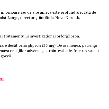
a în picioare sau de a te apleca este profund afectată de
lst Lange, director științific la Novo Nordisk.
al tratamentului investigațional orforglipron.
mare decât orforglipron (36 mg). De asemenea, pacienții
auza reacțiilor adverse gastrointestinale. Într-un studiu
Wegovy®.
ene