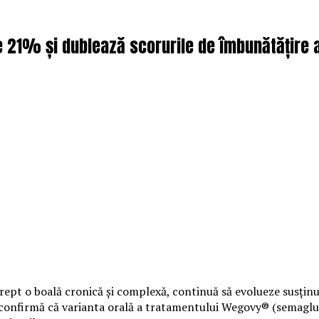
21% și dublează scorurile de îmbunătățire a m
ept o boală cronică și complexă, continuă să evolueze susținut
onfirmă că varianta orală a tratamentului Wegovy® (semaglutid