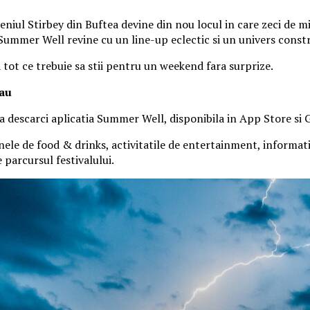
iul Stirbey din Buftea devine din nou locul in care zeci de mii
, Summer Well revine cu un line-up eclectic si un univers const
a tot ce trebuie sa stii pentru un weekend fara surprize.
tau
 sa descarci aplicatia Summer Well, disponibila in App Store si 
nele de food & drinks, activitatile de entertainment, informatiil
parcursul festivalului.