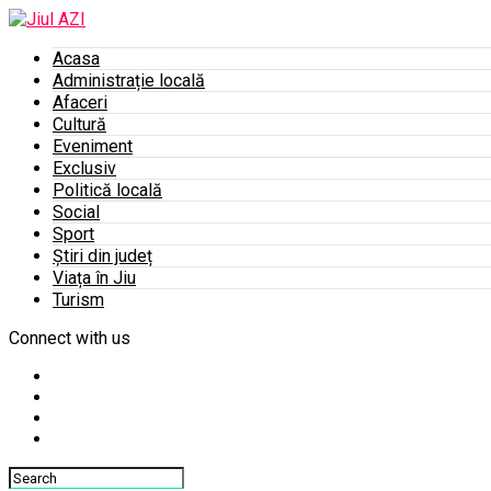
Acasa
Administrație locală
Afaceri
Cultură
Eveniment
Exclusiv
Politică locală
Social
Sport
Știri din județ
Viața în Jiu
Turism
Connect with us