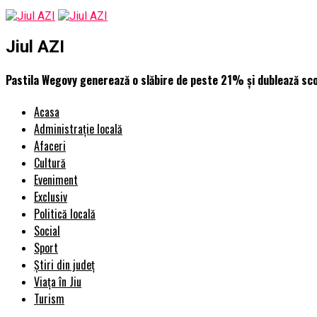
Jiul AZI
Pastila Wegovy generează o slăbire de peste 21% și dublează scoru
Acasa
Administrație locală
Afaceri
Cultură
Eveniment
Exclusiv
Politică locală
Social
Sport
Știri din județ
Viața în Jiu
Turism