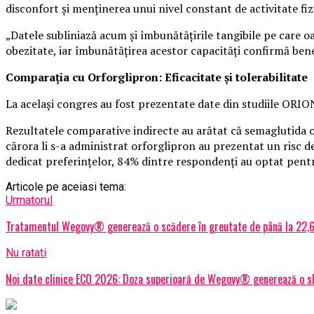
disconfort și menținerea unui nivel constant de activitate fiz
„Datele subliniază acum și îmbunătățirile tangibile pe care oa
obezitate, iar îmbunătățirea acestor capacități confirmă benef
Comparația cu Orforglipron: Eficacitate și tolerabilitate
La același congres au fost prezentate date din studiile ORIO
Rezultatele comparative indirecte au arătat că semaglutida 
cărora li s-a administrat orforglipron au prezentat un risc 
dedicat preferințelor, 84% dintre respondenți au optat pentru
Articole pe aceiasi tema:
Urmatorul
Tratamentul Wegovy® generează o scădere în greutate de până la 22,6
Nu ratati
Noi date clinice ECO 2026: Doza superioară de Wegovy® generează o s