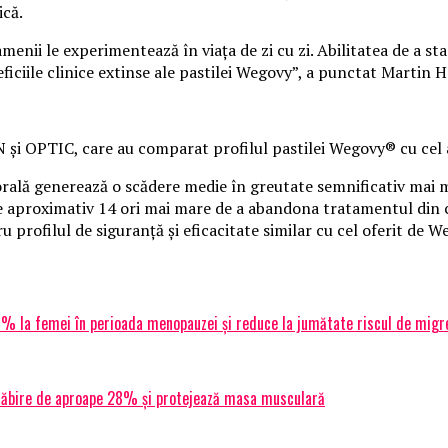
ică.
menii le experimentează în viața de zi cu zi. Abilitatea de a st
iciile clinice extinse ale pastilei Wegovy”, a punctat Martin Ho
N și OPTIC, care au comparat profilul pastilei Wegovy® cu cel 
orală generează o scădere medie în greutate semnificativ mai 
de aproximativ 14 ori mai mare de a abandona tratamentul din c
 profilul de siguranță și eficacitate similar cu cel oferit de 
% la femei în perioada menopauzei și reduce la jumătate riscul de migr
lăbire de aproape 28% și protejează masa musculară