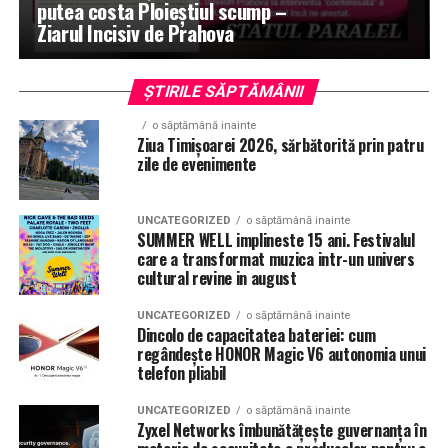
putea costa Ploieștiul scump –
Ziarul Incisiv de Prahova
ȘTIRILE SĂPTĂMÂNII
o săptămână inainte
Ziua Timișoarei 2026, sărbătorită prin patru
zile de evenimente
UNCATEGORIZED
o săptămână inainte
SUMMER WELL implineste 15 ani. Festivalul
care a transformat muzica intr-un univers
cultural revine in august
UNCATEGORIZED
o săptămână inainte
Dincolo de capacitatea bateriei: cum
regândește HONOR Magic V6 autonomia unui
telefon pliabil
UNCATEGORIZED
o săptămână inainte
Zyxel Networks îmbunătățește guvernanța în