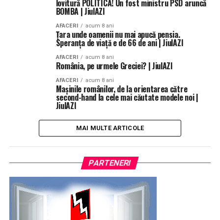
lovitură POLITICĂ! Un fost ministru PSD aruncă
BOMBA | JiulAZI
AFACERI
acum 8 ani
Ţara unde oamenii nu mai apucă pensia.
Speranța de viață e de 66 de ani | JiulAZI
AFACERI
acum 8 ani
România, pe urmele Greciei? | JiulAZI
AFACERI
acum 8 ani
Mașinile românilor, de la orientarea către
second-hand la cele mai căutate modele noi |
JiulAZI
MAI MULTE ARTICOLE
PARTENERI