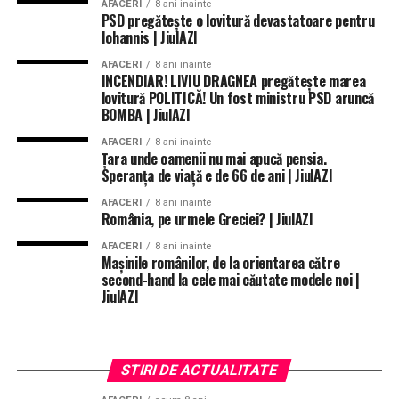
AFACERI
8 ani inainte
PSD pregătește o lovitură devastatoare pentru
Iohannis | JiulAZI
AFACERI
8 ani inainte
INCENDIAR! LIVIU DRAGNEA pregăteşte marea
lovitură POLITICĂ! Un fost ministru PSD aruncă
BOMBA | JiulAZI
AFACERI
8 ani inainte
Ţara unde oamenii nu mai apucă pensia.
Speranța de viață e de 66 de ani | JiulAZI
AFACERI
8 ani inainte
România, pe urmele Greciei? | JiulAZI
AFACERI
8 ani inainte
Mașinile românilor, de la orientarea către
second-hand la cele mai căutate modele noi |
JiulAZI
STIRI DE ACTUALITATE