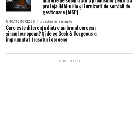
materie de securitate a produselor pentru a
proteja IMM-urile și furnizorii de servicii de
gestionare (MSP)
UNCATEGORIZED
o săptămână inainte
Care este diferența dintre un brand coreean
și unul european? Și de ce Geek & Gorgeous a
împrumutat trăsături coreene
PUBLICITATE