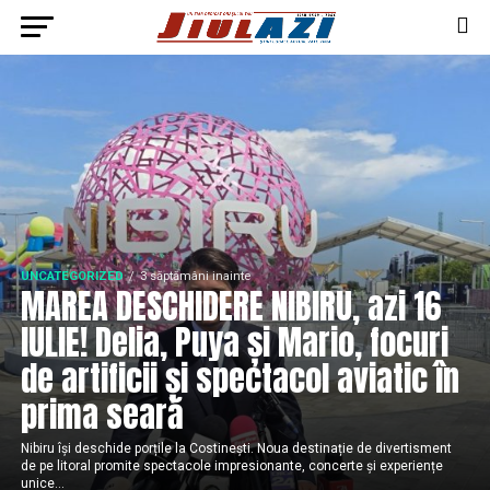
UNCATEGORIZED
3 săptămâni inainte
MAREA DESCHIDERE NIBIRU, azi 16
IULIE! Delia, Puya și Mario, focuri
de artificii și spectacol aviatic în
prima seară
Nibiru își deschide porțile la Costinești. Noua destinație de divertisment
de pe litoral promite spectacole impresionante, concerte și experiențe
unice...