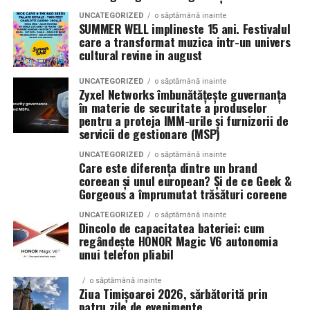
UNCATEGORIZED
o săptămână inainte
SUMMER WELL implineste 15 ani. Festivalul
care a transformat muzica intr-un univers
cultural revine in august
UNCATEGORIZED
o săptămână inainte
Zyxel Networks îmbunătățește guvernanța
în materie de securitate a produselor
pentru a proteja IMM-urile și furnizorii de
servicii de gestionare (MSP)
UNCATEGORIZED
o săptămână inainte
Care este diferența dintre un brand
coreean și unul european? Și de ce Geek &
Gorgeous a împrumutat trăsături coreene
UNCATEGORIZED
o săptămână inainte
Dincolo de capacitatea bateriei: cum
regândește HONOR Magic V6 autonomia
unui telefon pliabil
o săptămână inainte
Ziua Timișoarei 2026, sărbătorită prin
patru zile de evenimente