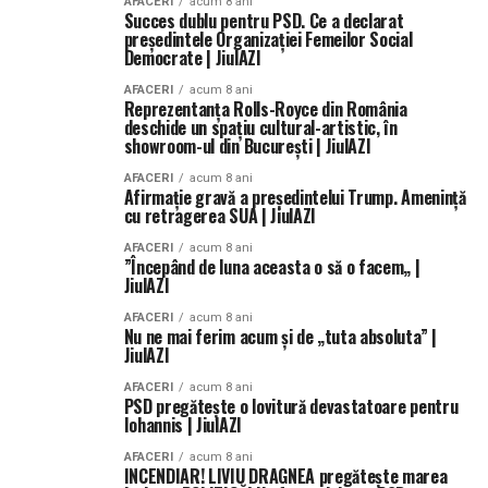
AFACERI
acum 8 ani
Succes dublu pentru PSD. Ce a declarat
preşedintele Organizaţiei Femeilor Social
Democrate | JiulAZI
AFACERI
acum 8 ani
Reprezentanţa Rolls-Royce din România
deschide un spaţiu cultural-artistic, în
showroom-ul din Bucureşti | JiulAZI
AFACERI
acum 8 ani
Afirmaţie gravă a preşedintelui Trump. Ameninţă
cu retragerea SUA | JiulAZI
AFACERI
acum 8 ani
”Începând de luna aceasta o să o facem„ |
JiulAZI
AFACERI
acum 8 ani
Nu ne mai ferim acum şi de „tuta absoluta” |
JiulAZI
AFACERI
acum 8 ani
PSD pregătește o lovitură devastatoare pentru
Iohannis | JiulAZI
AFACERI
acum 8 ani
INCENDIAR! LIVIU DRAGNEA pregăteşte marea