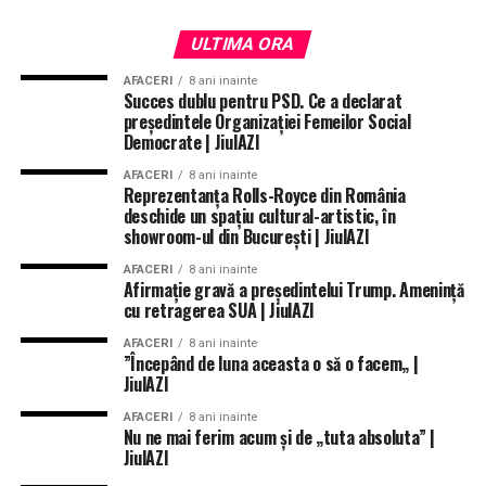
ULTIMA ORA
AFACERI
8 ani inainte
Succes dublu pentru PSD. Ce a declarat
preşedintele Organizaţiei Femeilor Social
Democrate | JiulAZI
AFACERI
8 ani inainte
Reprezentanţa Rolls-Royce din România
deschide un spaţiu cultural-artistic, în
showroom-ul din Bucureşti | JiulAZI
AFACERI
8 ani inainte
Afirmaţie gravă a preşedintelui Trump. Ameninţă
cu retragerea SUA | JiulAZI
AFACERI
8 ani inainte
”Începând de luna aceasta o să o facem„ |
JiulAZI
AFACERI
8 ani inainte
Nu ne mai ferim acum şi de „tuta absoluta” |
JiulAZI