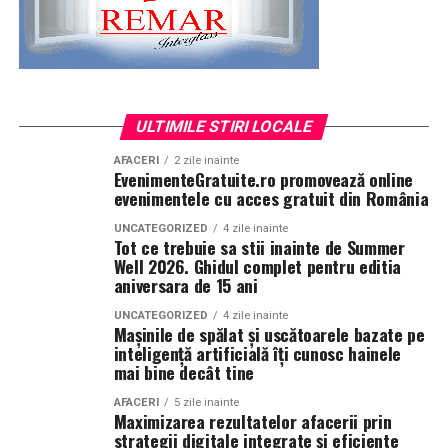
ULTIMILE STIRI LOCALE
AFACERI
2 zile inainte
EvenimenteGratuite.ro promovează online
evenimentele cu acces gratuit din România
UNCATEGORIZED
4 zile inainte
Tot ce trebuie sa stii inainte de Summer
Well 2026. Ghidul complet pentru editia
aniversara de 15 ani
UNCATEGORIZED
4 zile inainte
Mașinile de spălat și uscătoarele bazate pe
inteligență artificială îți cunosc hainele
mai bine decât tine
AFACERI
5 zile inainte
Maximizarea rezultatelor afacerii prin
strategii digitale integrate și eficiente