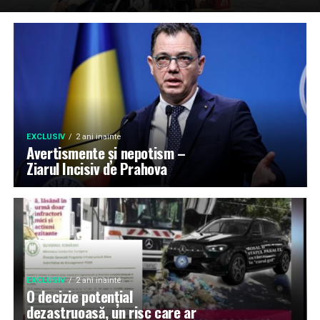
EXCLUSIV
2 ani inainte
Avertismente și nepotism –
Ziarul Incisiv de Prahova
EXCLUSIV
2 ani inainte
O decizie potențial
dezastruoasă, un risc care ar