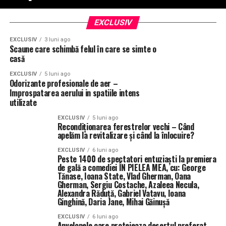
EXCLUSIV
EXCLUSIV
3 luni ago
Scaune care schimbă felul în care se simte o
casă
EXCLUSIV
5 luni ago
Odorizante profesionale de aer –
Improspatarea aerului in spatiile intens
utilizate
EXCLUSIV
5 luni ago
Recondiționarea ferestrelor vechi – Când
apelăm la revitalizare şi când la înlocuire?
EXCLUSIV
6 luni ago
Peste 1400 de spectatori entuziaști la premiera
de gală a comediei ÎN PIELEA MEA, cu: George
Tănase, Ioana State, Vlad Gherman, Oana
Gherman, Sergiu Costache, Azaleea Necula,
Alexandra Răduță, Gabriel Vatavu, Ioana
Ginghină, Daria Jane, Mihai Găinușă
EXCLUSIV
6 luni ago
Anvelopele care protejeaza desertul preferat –