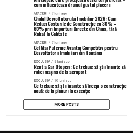
cum influenteaza drumul gustul placerii
AFACERI
7 luni ago
Ghidul Dezvoltatorului Imobiliar 2026: Cum
Reduci Costurile de Construcție cu 30% –
60% prin Importuri Directe din China, Fără
Rabat la Calitate
AFACERI
7 luni ago
Cel Mai Puternic Avantaj Competitiv pentru
Dezvoltatorii Imobiliari din România
EXCLUSIV
8 luni ago
Rent a Car Otopeni: Ce trebuie să știi înainte să
ridici mașina de la aeroport
EXCLUSIV
10 luni ago
Ce trebuie să știi înainte să începi o construcție
nouă: de la planuri la execuție
MORE POSTS