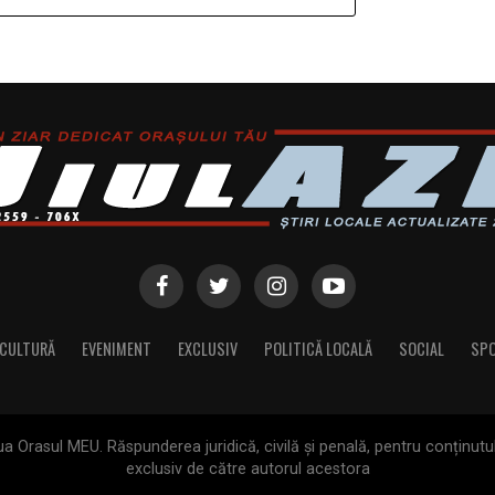
CULTURĂ
EVENIMENT
EXCLUSIV
POLITICĂ LOCALĂ
SOCIAL
SP
 Orasul MEU. Răspunderea juridică, civilă și penală, pentru conținutul 
exclusiv de către autorul acestora