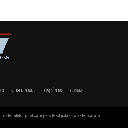
ORT
ȘTIRI DIN JUDEȚ
VIAȚA ÎN JIU
TURISM
materialelor publicate pe site-ul jiulazi.ro este purtată