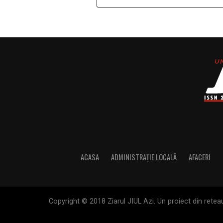
ACASA
ADMINISTRAȚIE LOCALĂ
AFACERI
Copyright © 2018 Ziarul JIUL Azi. Un proiect din reteaua