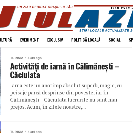
ULTURĂ
EVENIMENT
EXCLUSIV
POLITICĂ LOCALĂ
SOCIAL
S
TURISM
4 ani ago
Activități de iarnă în Călimănești –
Căciulata
Iarna este un anotimp absolut superb, magic, cu
peisaje parcă desprinse din poveste, iar în
Călimănești – Căciulata lucrurile nu sunt mai
prejos. Acum, în zilele noastre,...
TURISM
4 ani ago