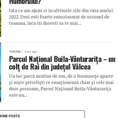
Humorului?
Iata ca am ajuns si in ultimele zile din vara anului
2022. Desi esti foarte entuziasmat de sezonul de
toamna, inca iti doresti sa te mai...
TURISM
4 ani ago
Parcul Național Buila-Vânturarița – un
colţ de Rai din judeţul Vâlcea
Un loc parcă neatins de om, de o frumusețe aparte
și niște priveliști ce emoționează chiar și cele mai
dure persoane, Parcul Național Buila-Vânturarița
este un...
MORE POSTS