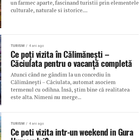
un farmec aparte, fascinand turistii prin elementele
culturale, naturale si istorice....
TURISM
4 ani ago
Ce poţi vizita în Călimănești –
Căciulata pentru o vacanţă completă
Atunci când ne gândim la un concediu în
Călimănești – Căciulata, automat asociem
termenul cu odihna. Însă, știm bine că realitatea
este alta. Nimeni nu merge...
TURISM
4 ani ago
Ce poti vizita intr-un weekend in Gura