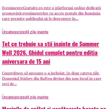
EvenimenteGratuite.ro este o platformă online dedicată
promovării evenimentelor cu acces gratuit din România,
care permite publicului să le descopere în...
Uncategorized
4 zile inainte
Tot ce trebuie sa stii inainte de Summer
Well 2026. Ghidul complet pentru editia
aniversara de 15 ani
Countdown-ul aproape s-a incheiat. In doar cateva zile,
Domeniul Stirbey din Buftea devine din nou locul in care
zeci de...
Uncategorized
4 zile inainte
Mașinile de spălat și uscătoarele bazate pe