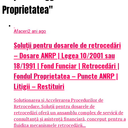
Proprietatea"
Afaceri
2 ani ago
Soluții pentru dosarele de retrocedări
– Dosare ANRP | Legea 10/2001 sau
18/1991 | Fond Funciar | Retrocedări |
Fondul Proprietatea – Puncte ANRP |
Litigii – Restituiri
Soluționarea și Accelerarea Procedurilor de
Retrocedare. Soluții pentru dosarele de
retrocedări oferă un ansamblu complex de servicii de
consultanță și asistență financiară, conceput pentru a
fluidiza mecanismele retrocedării...