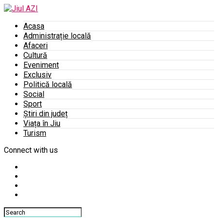
Acasa
Administrație locală
Afaceri
Cultură
Eveniment
Exclusiv
Politică locală
Social
Sport
Știri din județ
Viața în Jiu
Turism
Connect with us