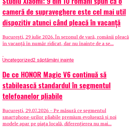
Studiu Xiaomi: 9 din 10 români spun că o
cameră de supraveghere este cel mai util
dispozitiv atunci când pleacă în vacanță
București, 29 iulie 2026. În sezonul de vară, românii pleacă
în vacanță în număr ridicat, dar nu înainte de a se...
Uncategorized
2 săptămâni inainte
De ce HONOR Magic V6 continuă să
stabilească standardul în segmentul
telefoanelor pliabile
București, 29.07.2026 – Pe măsură ce segmentul
smartphone-urilor pliabile premium evoluează și noi
modele apar pe piața locală, diferențierea nu mai...