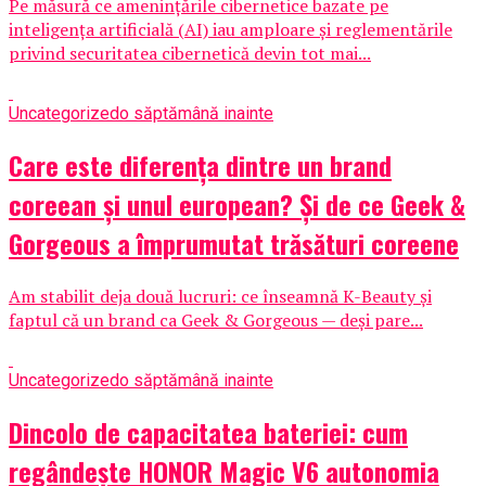
Pe măsură ce amenințările cibernetice bazate pe
inteligența artificială (AI) iau amploare și reglementările
privind securitatea cibernetică devin tot mai...
Uncategorized
o săptămână inainte
Care este diferența dintre un brand
coreean și unul european? Și de ce Geek &
Gorgeous a împrumutat trăsături coreene
Am stabilit deja două lucruri: ce înseamnă K-Beauty și
faptul că un brand ca Geek & Gorgeous — deși pare...
Uncategorized
o săptămână inainte
Dincolo de capacitatea bateriei: cum
regândește HONOR Magic V6 autonomia