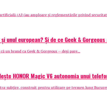
tificială (AI) iau amploare și reglementările privind securitat
n și unul european? Și de ce Geek & Gorgeous
l că un brand ca Geek & Gorgeous — deși pare...
dește HONOR Magic V6 autonomia unui telefon
ra-subțire, construit pentru utilizare pe termen lung Bucureșt