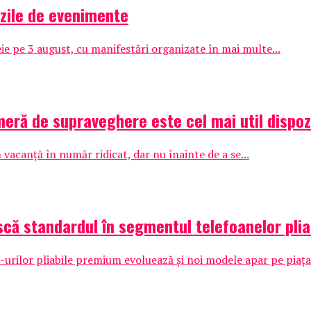
 zile de evenimente
ie pe 3 august, cu manifestări organizate în mai multe...
eră de supraveghere este cel mai util dispoz
 vacanță în număr ridicat, dar nu înainte de a se...
că standardul în segmentul telefoanelor plia
ilor pliabile premium evoluează și noi modele apar pe piața l