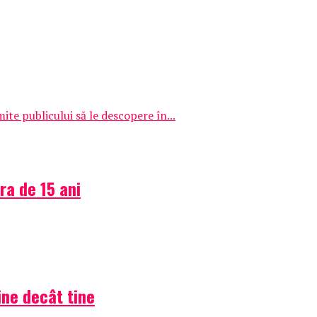
e publicului să le descopere în...
ra de 15 ani
ine decât tine