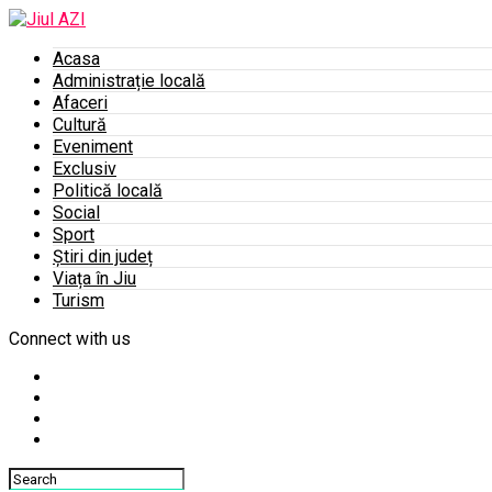
Acasa
Administrație locală
Afaceri
Cultură
Eveniment
Exclusiv
Politică locală
Social
Sport
Știri din județ
Viața în Jiu
Turism
Connect with us