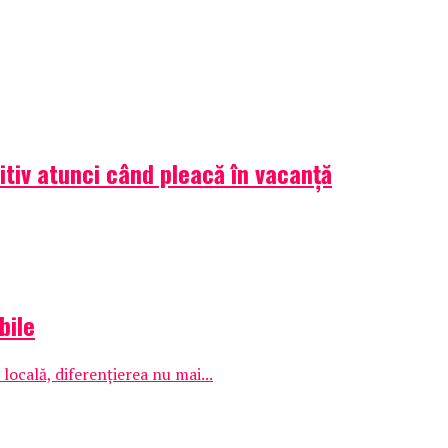
itiv atunci când pleacă în vacanță
bile
ocală, diferențierea nu mai...