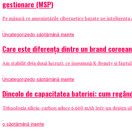
gestionare (MSP)
Pe măsură ce amenințările cibernetice bazate pe inteligența ar
Uncategorized
o săptămână inainte
Care este diferența dintre un brand coreea
Am stabilit deja două lucruri: ce înseamnă K-Beauty și faptu
Uncategorized
o săptămână inainte
Dincolo de capacitatea bateriei: cum regân
Tehnologia siliciu-carbon aduce 6.660 mAh într-un design ult
o săptămână inainte