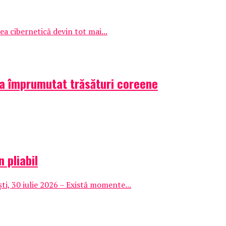
ea cibernetică devin tot mai...
 a împrumutat trăsături coreene
 pliabil
i, 30 iulie 2026 – Există momente...