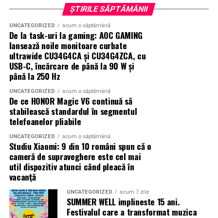
ȘTIRILE SĂPTĂMÂNII
UNCATEGORIZED
acum o săptămână
De la task-uri la gaming: AOC GAMING
lansează noile monitoare curbate
ultrawide CU34G4CA și CU34G4ZCA, cu
USB-C, încărcare de până la 90 W și
până la 250 Hz
UNCATEGORIZED
acum o săptămână
De ce HONOR Magic V6 continuă să
stabilească standardul în segmentul
telefoanelor pliabile
UNCATEGORIZED
acum o săptămână
Studiu Xiaomi: 9 din 10 români spun că o
cameră de supraveghere este cel mai
util dispozitiv atunci când pleacă în
vacanță
UNCATEGORIZED
acum 7 zile
SUMMER WELL implineste 15 ani.
Festivalul care a transformat muzica