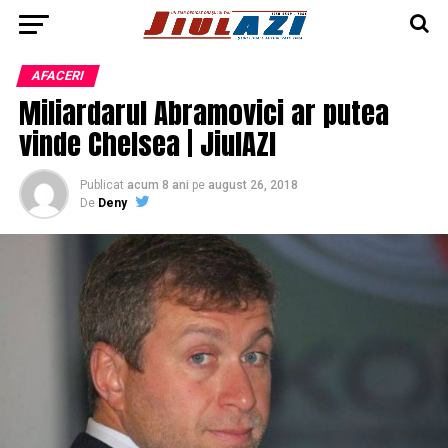
AFACERI
Miliardarul Abramovici ar putea
vinde Chelsea | JiulAZI
Publicat
acum 8 ani
pe
august 26, 2018
De
Deny