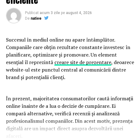
ARTICOLE PE ACEIASI TEMA:
PRIMA
URMATORUL
Publicat
acum 3 zile
pe
august 4, 2026
Apel la unificarea intereselor consumatorilor şi micilor
De
native
producători de energie | JiulAZI
NU RATATI
Succesul în mediul online nu apare întâmplător.
Astăzi poți câștiga 700.000 de euro | JiulAZI
Companiile care obțin rezultate constante investesc în
planificare, optimizare și promovare. Un element
esențial îl reprezintă
creare site de prezentare
, deoarece
website-ul este punctul central al comunicării dintre
brand și potențialii clienți.
În prezent, majoritatea consumatorilor caută informații
online înainte de a lua o decizie de cumpărare. Ei
compară alternative, verifică recenzii și analizează
profesionalismul companiilor. Din acest motiv, prezența
digitală are un impact direct asupra dezvoltării unei
afaceri.