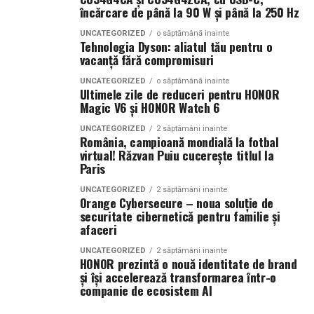
încărcare de până la 90 W și până la 250 Hz
ingredientele precum lime-ul sunt alegerea ideală. Dacă
preferi aromele calde, exotice și cu personalitate, notele
UNCATEGORIZED
o săptămână inainte
Tehnologia Dyson: aliatul tău pentru o
de smochină, cocos și lemn de santal sunt perfecte
vacanță fără compromisuri
pentru serile de vară.
UNCATEGORIZED
o săptămână inainte
Ultimele zile de reduceri pentru HONOR
Magic V6 și HONOR Watch 6
Indiferent de preferințe, sezonul cald este momentul
ideal să experimentezi și să descoperi parfumuri
UNCATEGORIZED
2 săptămâni inainte
România, campioană mondială la fotbal
inspirate din universul parfumeriei de nișă. Iar
colecția
virtual! Răzvan Puiu cucerește titlul la
Top Scents
de la Oriflame demonstrează că
Paris
ingredientele premium, creativitatea și accesibilitatea
UNCATEGORIZED
2 săptămâni inainte
pot exista în aceeași sticlă.
Orange Cybersecure – noua soluție de
securitate cibernetică pentru familie și
(Advertorial)
afaceri
UNCATEGORIZED
2 săptămâni inainte
HONOR prezintă o nouă identitate de brand
și își accelerează transformarea într-o
companie de ecosistem AI