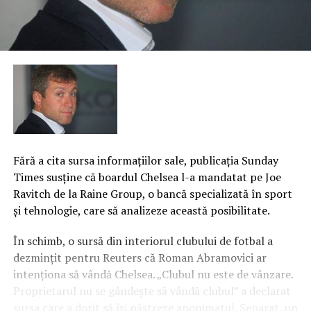
Fără a cita sursa informaţiilor sale, publicaţia Sunday
Times susţine că boardul Chelsea l-a mandatat pe Joe
Ravitch de la Raine Group, o bancă specializată în sport
şi tehnologie, care să analizeze această posibilitate.
În schimb, o sursă din interiorul clubului de fotbal a
dezminţit pentru Reuters că Roman Abramovici ar
intenţiona să vândă Chelsea. „Clubul nu este de vânzare.
Proprietarul nu se gândeşte să vândă clubul” a declarat
sursa care a dorit să îşi păstreze anonimatul.
Separat, un