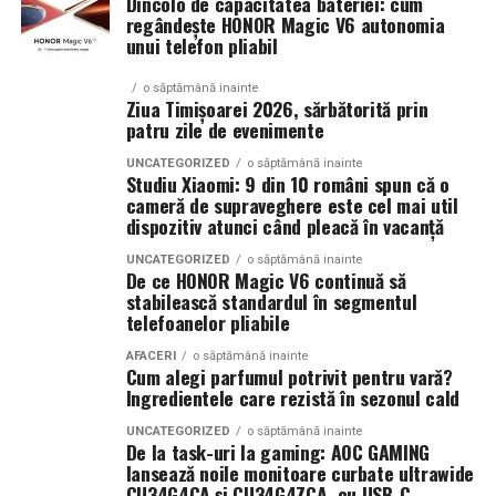
Dincolo de capacitatea bateriei: cum
orice afacere care dorește să își crească numărul de
regândește HONOR Magic V6 autonomia
de nișă.
clienți și să își consolideze prezența online.
unui telefon pliabil
Colecția a fost dezvoltată în colaborare cu Givaudan și
(Advertorial AI)
o săptămână inainte
cu noua generație de parfumieri ai școlii sale de
Ziua Timișoarei 2026, sărbătorită prin
parfumerie. În cadrul unui proiect unic, aceștia au
patru zile de evenimente
primit aceeași provocare: să creeze fără reguli, fără
UNCATEGORIZED
o săptămână inainte
constrângeri comerciale și fără limitări de cost.
Studiu Xiaomi: 9 din 10 români spun că o
cameră de supraveghere este cel mai util
Rezultatul este o colecție de parfumuri moderne,
dispozitiv atunci când pleacă în vacanță
construite în jurul creativității și al ingredientelor
premium.
UNCATEGORIZED
o săptămână inainte
De ce HONOR Magic V6 continuă să
stabilească standardul în segmentul
Pentru cei care vor să descopere mai mult decât
telefoanelor pliabile
parfumul din sticlă, Oriflame a lansat și o serie
de
episoade disponibile pe YouTube
, unde poate fi urmărit
AFACERI
o săptămână inainte
Cum alegi parfumul potrivit pentru vară?
întregul proces de creație, de la inspirație și alegerea
Ingredientele care rezistă în sezonul cald
ingredientelor până la competiția dintre parfumieri.
UNCATEGORIZED
o săptămână inainte
De la task-uri la gaming: AOC GAMING
Ce parfum alegi vara?
Nu există un răspuns universal.
lansează noile monitoare curbate ultrawide
Dacă îți plac parfumurile proaspete, citrice și energice,
CU34G4CA și CU34G4ZCA, cu USB-C,