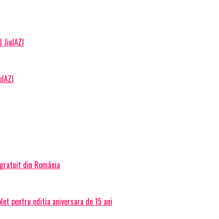
| JiulAZI
ulAZI
 gratuit din România
et pentru editia aniversara de 15 ani