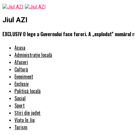
Jiul AZI
EXCLUSIV O lege a Guvernului face furori. A „explodat” numărul ro
Acasa
Administrație locală
Afaceri
Cultură
Eveniment
Exclusiv
Politică locală
Social
Sport
Știri din județ
Viața în Jiu
Turism