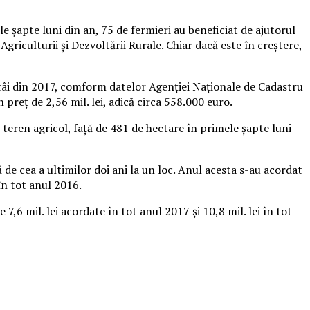
e şapte luni din an, 75 de fermieri au beneficiat de ajutorul
griculturii şi Dezvoltării Rurale. Chiar dacă este în creştere,
ntâi din 2017, comform datelor Agenţiei Naţionale de Cadastru
preţ de 2,56 mil. lei, adică circa 558.000 euro.
teren agricol, faţă de 481 de hectare în primele şapte luni
de cea a ultimilor doi ani la un loc. Anul acesta s-au acordat
 în tot anul 2016.
7,6 mil. lei acordate în tot anul 2017 şi 10,8 mil. lei în tot