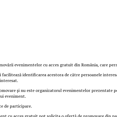
vării evenimentelor cu acces gratuit din România, care permit
 facilitează identificarea acestora de către persoanele intere
interesat.
omovare și nu este organizatorul evenimentelor prezentate pe s
rui eveniment.
te de participare.
iment cu acces gratuit pot solicita o ofertă de promovare din 