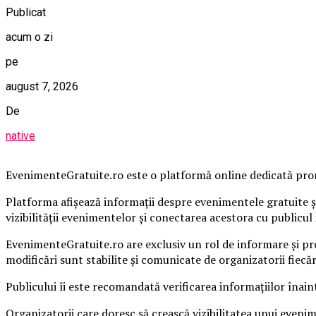
Publicat
acum o zi
pe
august 7, 2026
De
native
EvenimenteGratuite.ro este o platformă online dedicată promo
Platforma afișează informații despre evenimentele gratuite și
vizibilității evenimentelor și conectarea acestora cu publicul 
EvenimenteGratuite.ro are exclusiv un rol de informare și pr
modificări sunt stabilite și comunicate de organizatorii fiecă
Publicului îi este recomandată verificarea informațiilor înain
Organizatorii care doresc să crească vizibilitatea unui even