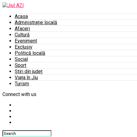
Acasa
Administrație locală
Afaceri
Cultură
Eveniment
Exclusiv
Politică locală
Social
Sport
Știri din județ
Viața în Jiu
Turism
Connect with us