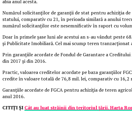
abia anul acesta.
Numărul solicitanţilor de garanţii de stat pentru achiziţia de
statului, comparativ cu 21, în perioada similară a anului trecu
numărul solicitanţilor este nesemnificativ în raport cu volum
Doar în primele şase luni ale acestui an s-au vândut peste 6
şi Publicitate Imobiliară. Cel mai scump teren tranzacţionat a
Prin garanţiile acordate de Fondul de Garantare a Creditului
din 2017 şi din 2016.
Practic, valoarea creditelor acordate pe baza garanţiilor FGCA
credite în valoare totală de 76,8 mil. lei, comparativ cu 16,2 m
Garanţiile acordate de FGCA pentru achiziţia de teren agricol au
anul 2016.
CITIŢI ŞI
Cât au luat străinii din teritoriul ţării. Harta 