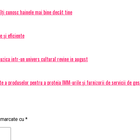
 îți cunosc hainele mai bine decât tine
e și eficiente
ica intr-un univers cultural revine in august
 a produselor pentru a proteja IMM-urile și furnizorii de servicii de ge
t marcate cu
*