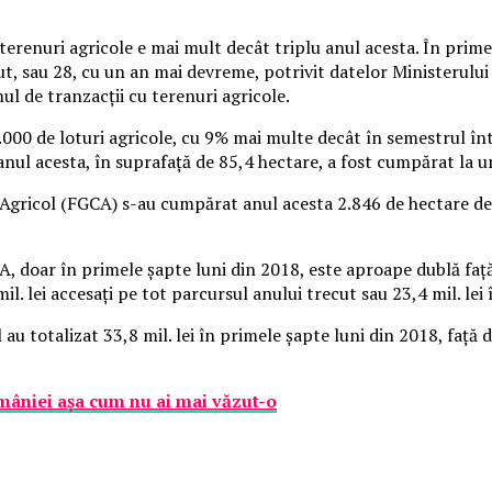
 terenuri agricole e mai mult decât triplu anul acesta.
În primel
t, sau 28, cu un an mai devreme, potrivit datelor Ministerului A
ul de tranzacţii cu terenuri agricole.
8.000 de loturi agricole, cu 9% mai multe decât în semestrul î
nul acesta, în suprafaţă de 85,4 hectare, a fost cumpărat la un 
 Agricol (FGCA) s-au cumpărat anul acesta 2.846 de hectare de 
, doar în primele şapte luni din 2018, este aproape dublă faţă 
il. lei accesaţi pe tot parcursul anului trecut sau 23,4 mil. lei
 totalizat 33,8 mil. lei în primele şapte luni din 2018, faţă de 
României aşa cum nu ai mai văzut-o