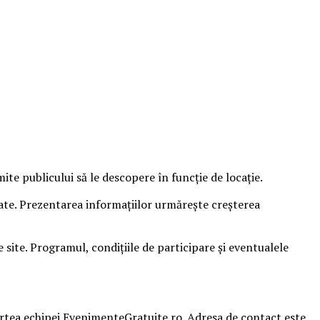
e publicului să le descopere în funcție de locație.
sate. Prezentarea informațiilor urmărește creșterea
ite. Programul, condițiile de participare și eventualele
partea echipei EvenimenteGratuite.ro. Adresa de contact este