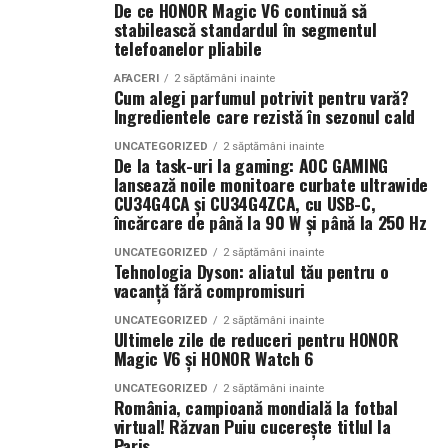
Smochina coaptă, laptele de cocos și lemnul de santal
De ce HONOR Magic V6 continuă să
construiesc o compoziție inspirată de zilele petrecute la
stabilească standardul în segmentul
Companiile care tratează mediul digital ca pe un activ
telefoanelor pliabile
soare și de energia destinațiilor tropicale. Este un
strategic observă frecvent creșteri ale veniturilor și o
parfum care îmbină prospețimea fructelor cu confortul
poziționare mai bună în piață. Aceste avantaje oferă
AFACERI
2 săptămâni inainte
Cum alegi parfumul potrivit pentru vară?
notelor cremoase și lemnoase, fiind ideal pentru serile
stabilitate și creează premisele unei dezvoltări
Ingredientele care rezistă în sezonul cald
de vară.
sustenabile.
UNCATEGORIZED
2 săptămâni inainte
De la task-uri la gaming: AOC GAMING
Parfumuri create fără limite
În concluzie, integrarea unui website performant cu
lansează noile monitoare curbate ultrawide
optimizarea și promovarea eficientă reprezintă una
CU34G4CA și CU34G4ZCA, cu USB-C,
Atât
La La Lime
, cât și
Tropic Thunder
fac parte din
Top
încărcare de până la 90 W și până la 250 Hz
dintre cele mai profitabile direcții de dezvoltare pentru
Scents
, prima colecție Oriflame inspirată din parfumeria
orice afacere care dorește să își crească numărul de
UNCATEGORIZED
2 săptămâni inainte
de nișă.
Tehnologia Dyson: aliatul tău pentru o
clienți și să își consolideze prezența online.
vacanță fără compromisuri
Colecția a fost dezvoltată în colaborare cu Givaudan și
(Advertorial AI)
UNCATEGORIZED
2 săptămâni inainte
cu noua generație de parfumieri ai școlii sale de
Ultimele zile de reduceri pentru HONOR
parfumerie. În cadrul unui proiect unic, aceștia au
Magic V6 și HONOR Watch 6
primit aceeași provocare: să creeze fără reguli, fără
UNCATEGORIZED
2 săptămâni inainte
constrângeri comerciale și fără limitări de cost.
România, campioană mondială la fotbal
Rezultatul este o colecție de parfumuri moderne,
virtual! Răzvan Puiu cucerește titlul la
Paris
construite în jurul creativității și al ingredientelor