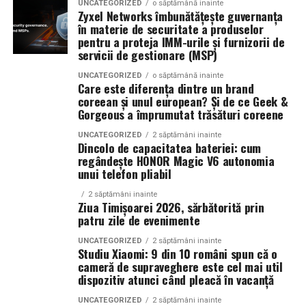
UNCATEGORIZED
o săptămână inainte
La La Lime
– prospețime reinterpretată
Zyxel Networks îmbunătățește guvernanța
în materie de securitate a produselor
Campaniile moderne permit segmentarea precisă a
Dacă preferi parfumurile fresh, luminoase și energice, La
pentru a proteja IMM-urile și furnizorii de
publicului și optimizarea continuă a mesajelor. Acest
servicii de gestionare (MSP)
La Lime este alegerea potrivită.
lucru contribuie la creșterea rentabilității investiției și la
UNCATEGORIZED
o săptămână inainte
îmbunătățirea performanței generale a strategiei de
Parfumul este construit în jurul lime-ului peruvian,
Care este diferența dintre un brand
marketing.
coreean și unul european? Și de ce Geek &
completat de un acord de lenjerie proaspăt spălată și
Gorgeous a împrumutat trăsături coreene
Akigalawood, o notă lemnoasă modernă care oferă
O strategie digitală eficientă presupune colaborarea
profunzime și persistență. Rezultatul este un parfum
UNCATEGORIZED
2 săptămâni inainte
Dincolo de capacitatea bateriei: cum
dintre toate componentele importante: website, SEO,
vibrant, contemporan și ușor de purtat în orice moment
regândește HONOR Magic V6 autonomia
conținut, promovare și analiză de date. Atunci când
al zilei.
unui telefon pliabil
aceste elemente sunt integrate corect, rezultatele devin
mai stabile și mai predictibile.
2 săptămâni inainte
Ziua Timișoarei 2026, sărbătorită prin
Tropic Thunder
– vacanța într-o sticlă
patru zile de evenimente
Pe termen lung, beneficiile sunt evidente. Crește
UNCATEGORIZED
2 săptămâni inainte
Pentru cei care preferă parfumurile mai calde și
numărul de clienți, se consolidează reputația brandului
Studiu Xiaomi: 9 din 10 români spun că o
senzuale, Tropic Thunder propune o atmosferă complet
și se dezvoltă relații mai puternice cu publicul. În plus,
cameră de supraveghere este cel mai util
diferită.
dispozitiv atunci când pleacă în vacanță
investițiile realizate în mediul online produc efecte care
se acumulează și generează valoare constantă.
UNCATEGORIZED
2 săptămâni inainte