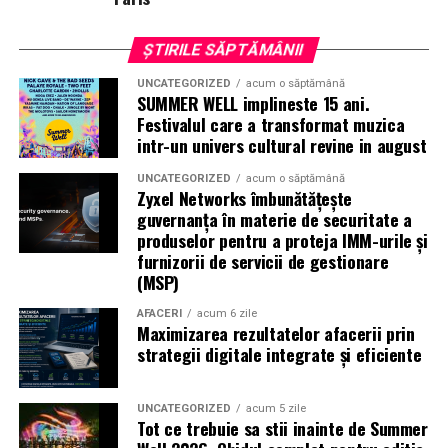
premium.
ȘTIRILE SĂPTĂMÂNII
Pentru cei care vor să descopere mai mult decât
UNCATEGORIZED
acum o săptămână
parfumul din sticlă, Oriflame a lansat și o serie
de
SUMMER WELL implineste 15 ani.
episoade disponibile pe YouTube
, unde poate fi urmărit
Festivalul care a transformat muzica
întregul proces de creație, de la inspirație și alegerea
intr-un univers cultural revine in august
ingredientelor până la competiția dintre parfumieri.
UNCATEGORIZED
acum o săptămână
Zyxel Networks îmbunătățește
Ce parfum alegi vara?
Nu există un răspuns universal.
guvernanța în materie de securitate a
Dacă îți plac parfumurile proaspete, citrice și energice,
produselor pentru a proteja IMM-urile și
ingredientele precum lime-ul sunt alegerea ideală. Dacă
furnizorii de servicii de gestionare
preferi aromele calde, exotice și cu personalitate, notele
(MSP)
de smochină, cocos și lemn de santal sunt perfecte
AFACERI
acum 6 zile
pentru serile de vară.
Maximizarea rezultatelor afacerii prin
strategii digitale integrate și eficiente
Indiferent de preferințe, sezonul cald este momentul
UNCATEGORIZED
acum 5 zile
ideal să experimentezi și să descoperi parfumuri
Tot ce trebuie sa stii inainte de Summer
inspirate din universul parfumeriei de nișă. Iar
colecția