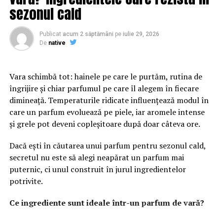
brandului. O platformă bine organizată transmite
sezonul cald
seriozitate și atenție la detalii. În plus, structura clară a
paginilor îi ajută pe vizitatori să găsească rapid
Publicat
acum 2 săptămâni
pe
iulie 29, 2026
informațiile importante și să interacționeze mai ușor cu
De
native
afacerea.
Vara schimbă tot: hainele pe care le purtăm, rutina de
Conținutul are un rol esențial în procesul de atragere și
îngrijire și chiar parfumul pe care îl alegem în fiecare
convingere a publicului. Articolele informative, studiile
dimineață. Temperaturile ridicate influențează modul în
de caz și paginile bine optimizate oferă valoare și
care un parfum evoluează pe piele, iar aromele intense
demonstrează expertiza companiei. Acest lucru
și grele pot deveni copleșitoare după doar câteva ore.
contribuie la dezvoltarea unei relații solide cu
utilizatorii.
Dacă ești în căutarea unui parfum pentru sezonul cald,
secretul nu este să alegi neapărat un parfum mai
Pe lângă experiența oferită de website, vizibilitatea este
puternic, ci unul construit în jurul ingredientelor
un factor decisiv. Chiar și cea mai bună platformă poate
potrivite.
avea rezultate limitate dacă nu este găsită de publicul
potrivit. De aceea, optimizarea și promovarea trebuie să
Ce ingrediente sunt ideale într-un parfum de vară?
facă parte din aceeași strategie.