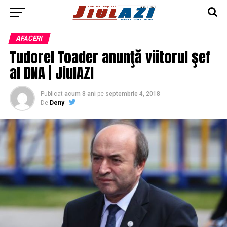
AFACERI
Tudorel Toader anunţă viitorul şef
al DNA | JiulAZI
Publicat
acum 8 ani
pe
septembrie 4, 2018
De
Deny