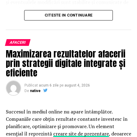
și eventualele modificări sunt stabilite și comunicate de
organizatorii fiecărui eveniment.
CITESTE IN CONTINUARE
Publicului îi este recomandată verificarea informațiilor
înainte de participare.
AFACERI
Organizatorii care doresc să crească vizibilitatea unui
Maximizarea rezultatelor afacerii
eveniment cu acces gratuit pot solicita o ofertă de
promovare din partea echipei EvenimenteGratuite.ro.
prin strategii digitale integrate și
Adresa de contact este
salut@evenimentegratuite.ro
.
eficiente
Publicat
acum 6 zile
pe
august 4, 2026
De
native
Succesul în mediul online nu apare întâmplător.
Companiile care obțin rezultate constante investesc în
planificare, optimizare și promovare. Un element
esențial îl reprezintă
creare site de prezentare
, deoarece