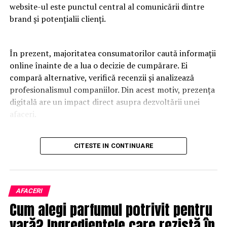
website-ul este punctul central al comunicării dintre
brand și potențialii clienți.
În prezent, majoritatea consumatorilor caută informații
online înainte de a lua o decizie de cumpărare. Ei
compară alternative, verifică recenzii și analizează
profesionalismul companiilor. Din acest motiv, prezența
digitală are un impact direct asupra dezvoltării unei
afaceri.
Un website modern trebuie să fie rapid, intuitiv și
CITESTE IN CONTINUARE
adaptat tuturor dispozitivelor. Utilizatorii apreciază
platformele care oferă acces rapid la informații și care
elimină obstacolele din procesul de navigare. O
experiență pozitivă contribuie la creșterea încrederii și
AFACERI
la îmbunătățirea ratelor de conversie.
Cum alegi parfumul potrivit pentru
vară? Ingredientele care rezistă în
Designul profesional influențează percepția asupra