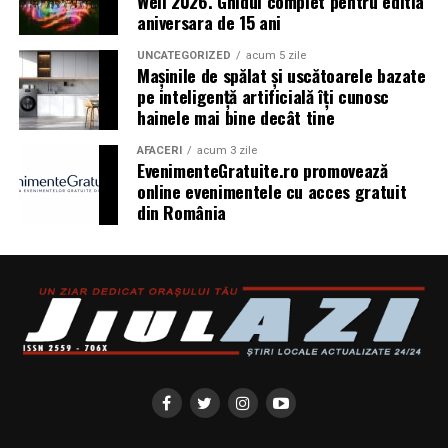
Well 2026. Ghidul complet pentru editia
Top Scents
de la Oriflame demonstrează că
aniversara de 15 ani
ingredientele premium, creativitatea și accesibilitatea
UNCATEGORIZED
acum 5 zile
pot exista în aceeași sticlă.
Mașinile de spălat și uscătoarele bazate
pe inteligență artificială îți cunosc
(Advertorial)
hainele mai bine decât tine
AFACERI
acum 3 zile
EvenimenteGratuite.ro promovează
online evenimentele cu acces gratuit
din România