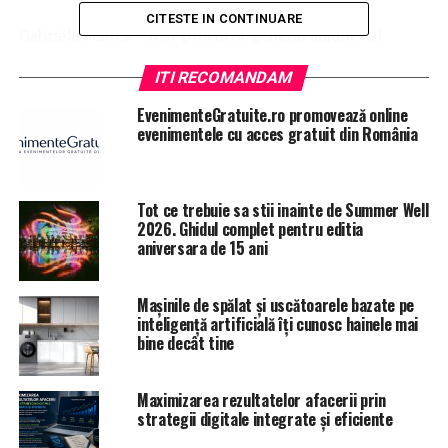
CITESTE IN CONTINUARE
Gabriela Scutea – fost procuror general adjunct al
României,
ITI RECOMANDAM
Paula-Nicoleta Tănase – procuror la Parchetul de pe
EvenimenteGratuite.ro promovează online
lângă Curtea de Apel Galaţi ,
evenimentele cu acces gratuit din România
Sorin Armeanu – prim-procuror la Parchetul de pe
lângă Tribunalul Vaslui,
Tot ce trebuie sa stii inainte de Summer Well
2026. Ghidul complet pentru editia
Andrei Bodean – procuror la DNA Constanţa,
aniversara de 15 ani
Adina Florea – procuror la Parchetul de pe lângă
Mașinile de spălat și uscătoarele bazate pe
Tribunalul Constanţa, în prezent delegată la Parchetul
inteligență artificială îți cunosc hainele mai
de pe lângă Curtea de Apel Constanţa.
bine decât tine
Pe 29 august, Ministerul Justiţiei anunţa că toţi cei şase
candidaţi înscrişi la selecţia pentru ocuparea funcţiei de
Maximizarea rezultatelor afacerii prin
strategii digitale integrate și eficiente
procuror-şef al DNA au fost declaraţi admişi şi vor
susţine luni şi marţi interviurile cu Tudorel Toader.