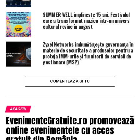
SUMMER WELL implineste 15 ani. Festivalul
ARTICOLE PE ACEIASI TEMA:
PRIMA
care a transformat muzica intr-un univers
cultural revine in august
URMATORUL
Multinaţionalele asaltează Bucureştiul. Nu mai au loc |
JiulAZI
Zyxel Networks îmbunătățește guvernanța în
materie de securitate a produselor pentru a
NU RATATI
proteja IMM-urile și furnizorii de servicii de
De acum aceste pensii nu vor mai fi plătite! Ce trebuie
gestionare (MSP)
să faceți pentru a primi banii | JiulAZI
COMENTEAZA SI TU
AFACERI
EvenimenteGratuite.ro promovează
online evenimentele cu acces
gratuit din România