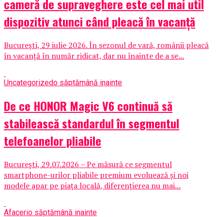
cameră de supraveghere este cel mai util
dispozitiv atunci când pleacă în vacanță
București, 29 iulie 2026. În sezonul de vară, românii pleacă
în vacanță în număr ridicat, dar nu înainte de a se...
Uncategorized
o săptămână inainte
De ce HONOR Magic V6 continuă să
stabilească standardul în segmentul
telefoanelor pliabile
București, 29.07.2026 – Pe măsură ce segmentul
smartphone-urilor pliabile premium evoluează și noi
modele apar pe piața locală, diferențierea nu mai...
Afaceri
o săptămână inainte