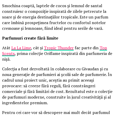
Smochina coaptă, laptele de cocos și lemnul de santal
construiesc o compoziție inspirată de zilele petrecute la
soare și de energia destinațiilor tropicale. Este un parfum
care îmbină prospețimea fructelor cu confortul notelor
cremoase și lemnoase, fiind ideal pentru serile de vară.
Parfumuri create fără limite
Atât
La La Lime
, cât și
Tropic Thunder
fac parte din
Top
Scents
, prima colecție Oriflame inspirată din parfumeria de
nișă.
Colecția a fost dezvoltată în colaborare cu Givaudan și cu
noua generație de parfumieri ai școlii sale de parfumerie. În
cadrul unui proiect unic, aceștia au primit aceeași
provocare: să creeze fără reguli, fără constrângeri
comerciale și fără limitări de cost. Rezultatul este o colecție
de parfumuri moderne, construite în jurul creativității și al
ingredientelor premium.
Pentru cei care vor să descopere mai mult decât parfumul