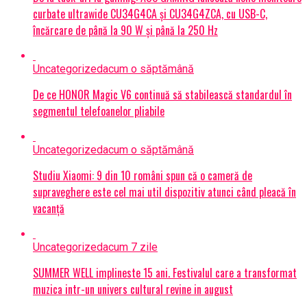
curbate ultrawide CU34G4CA și CU34G4ZCA, cu USB-C,
încărcare de până la 90 W și până la 250 Hz
Uncategorized
acum o săptămână
De ce HONOR Magic V6 continuă să stabilească standardul în
segmentul telefoanelor pliabile
Uncategorized
acum o săptămână
Studiu Xiaomi: 9 din 10 români spun că o cameră de
supraveghere este cel mai util dispozitiv atunci când pleacă în
vacanță
Uncategorized
acum 7 zile
SUMMER WELL implineste 15 ani. Festivalul care a transformat
muzica intr-un univers cultural revine in august