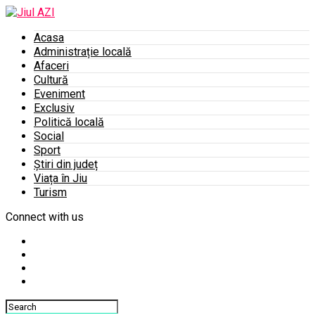
Acasa
Administrație locală
Afaceri
Cultură
Eveniment
Exclusiv
Politică locală
Social
Sport
Știri din județ
Viața în Jiu
Turism
Connect with us