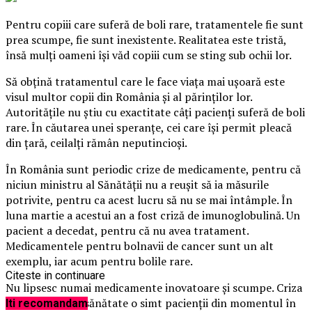
Pentru copiii care suferă de boli rare, tratamentele fie sunt
prea scumpe, fie sunt inexistente. Realitatea este tristă,
însă mulţi oameni îşi văd copiii cum se sting sub ochii lor.
Să obţină tratamentul care le face viaţa mai uşoară este
visul multor copii din România şi al părinţilor lor.
Autorităţile nu ştiu cu exactitate câţi pacienţi suferă de boli
rare. În căutarea unei speranţe, cei care îşi permit pleacă
din ţară, ceilalţi rămân neputincioşi.
În România sunt periodic crize de medicamente, pentru că
niciun ministru al Sănătăţii nu a reuşit să ia măsurile
potrivite, pentru ca acest lucru să nu se mai întâmple. În
luna martie a acestui an a fost criză de imunoglobulină. Un
pacient a decedat, pentru că nu avea tratament.
Medicamentele pentru bolnavii de cancer sunt un alt
exemplu, iar acum pentru bolile rare.
Citeste in continuare
Nu lipsesc numai medicamente inovatoare şi scumpe. Criza
din sistemul de sănătate o simt pacienţii din momentul în
Iti recomandam