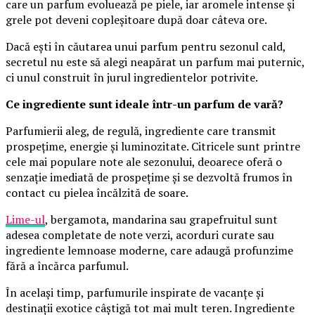
care un parfum evoluează pe piele, iar aromele intense și
grele pot deveni copleșitoare după doar câteva ore.
Dacă ești în căutarea unui parfum pentru sezonul cald,
secretul nu este să alegi neapărat un parfum mai puternic,
ci unul construit în jurul ingredientelor potrivite.
Ce ingrediente sunt ideale într-un parfum de vară?
Parfumierii aleg, de regulă, ingrediente care transmit
prospețime, energie și luminozitate. Citricele sunt printre
cele mai populare note ale sezonului, deoarece oferă o
senzație imediată de prospețime și se dezvoltă frumos în
contact cu pielea încălzită de soare.
Lime-ul
, bergamota, mandarina sau grapefruitul sunt
adesea completate de note verzi, acorduri curate sau
ingrediente lemnoase moderne, care adaugă profunzime
fără a încărca parfumul.
În același timp, parfumurile inspirate de vacanțe și
destinații exotice câștigă tot mai mult teren. Ingrediente