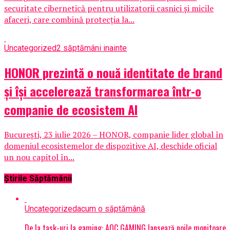
securitate cibernetică pentru utilizatorii casnici și micile
afaceri, care combină protecția la...
Uncategorized
2 săptămâni inainte
HONOR prezintă o nouă identitate de brand
și își accelerează transformarea într-o
companie de ecosistem AI
București, 23 iulie 2026 – HONOR, companie lider global în
domeniul ecosistemelor de dispozitive AI, deschide oficial
un nou capitol în...
Știrile Săptămânii
Uncategorized
acum o săptămână
De la task-uri la gaming: AOC GAMING lansează noile monitoare