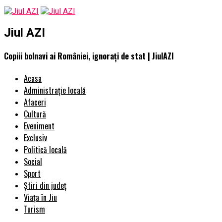
Jiul AZI
Copiii bolnavi ai României, ignorați de stat | JiulAZI
Acasa
Administrație locală
Afaceri
Cultură
Eveniment
Exclusiv
Politică locală
Social
Sport
Știri din județ
Viața în Jiu
Turism