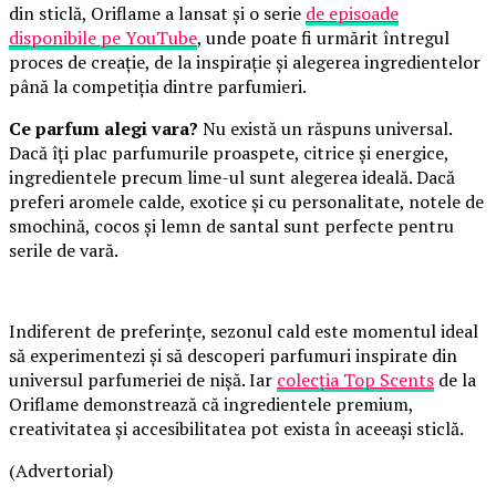
din sticlă, Oriflame a lansat și o serie
de episoade
disponibile pe YouTube
, unde poate fi urmărit întregul
proces de creație, de la inspirație și alegerea ingredientelor
până la competiția dintre parfumieri.
Ce parfum alegi vara?
Nu există un răspuns universal.
Dacă îți plac parfumurile proaspete, citrice și energice,
ingredientele precum lime-ul sunt alegerea ideală. Dacă
preferi aromele calde, exotice și cu personalitate, notele de
smochină, cocos și lemn de santal sunt perfecte pentru
serile de vară.
Indiferent de preferințe, sezonul cald este momentul ideal
să experimentezi și să descoperi parfumuri inspirate din
universul parfumeriei de nișă. Iar
colecția Top Scents
de la
Oriflame demonstrează că ingredientele premium,
creativitatea și accesibilitatea pot exista în aceeași sticlă.
(Advertorial)