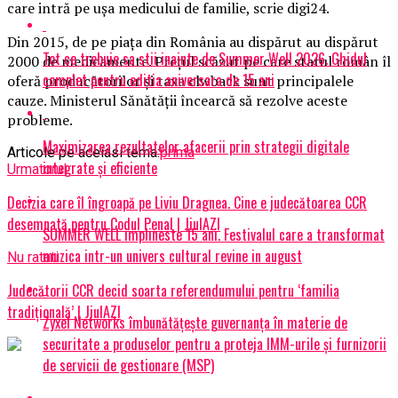
care intră pe uşa medicului de familie, scrie digi24.
Din 2015, de pe piaţa din România au dispărut au dispărut
Tot ce trebuie sa stii inainte de Summer Well 2026. Ghidul
2000 de medicamente. Preţul scăzut pe care statul român îl
complet pentru editia aniversara de 15 ani
oferă producătorilor şi taxa clwback sunt principalele
cauze. Ministerul Sănătăţii încearcă să rezolve aceste
probleme.
Maximizarea rezultatelor afacerii prin strategii digitale
Articole pe aceiasi tema:
prima
integrate și eficiente
Urmatorul
Decizia care îl îngroapă pe Liviu Dragnea. Cine e judecătoarea CCR
desemnată pentru Codul Penal | JiulAZI
SUMMER WELL implineste 15 ani. Festivalul care a transformat
muzica intr-un univers cultural revine in august
Nu ratati
Judecătorii CCR decid soarta referendumului pentru ‘familia
tradițională’ | JiulAZI
Zyxel Networks îmbunătățește guvernanța în materie de
securitate a produselor pentru a proteja IMM-urile și furnizorii
de servicii de gestionare (MSP)