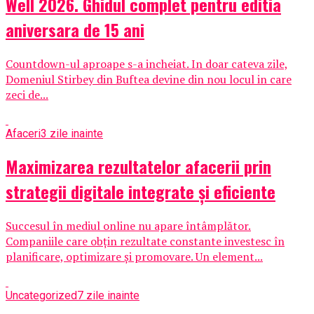
Well 2026. Ghidul complet pentru editia
aniversara de 15 ani
Countdown-ul aproape s-a incheiat. In doar cateva zile,
Domeniul Stirbey din Buftea devine din nou locul in care
zeci de...
Afaceri
3 zile inainte
Maximizarea rezultatelor afacerii prin
strategii digitale integrate și eficiente
Succesul în mediul online nu apare întâmplător.
Companiile care obțin rezultate constante investesc în
planificare, optimizare și promovare. Un element...
Uncategorized
7 zile inainte