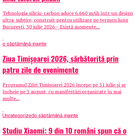
Tehnologia siliciu-carbon aduce 6.660 mAh într-un design
ultra-subțire, construit pentru utilizare pe termen lung
București, 30 iulie 2026 – Există momente...
o săptămână inainte
Ziua Timișoarei 2026, sărbătorită prin
patru zile de evenimente
Programul Zilei Timișoarei 2026 începe pe 31 iulie și se
încheie pe 3 august, cu manifestări organizate în mai
multe...
Uncategorized
o săptămână inainte
Studiu Xiaomi: 9 din 10 români spun că o