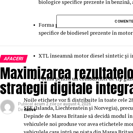
biologice specifice prezente în benzină, 
COMENTE
Forma pentru un combustibil de tip dies
specifice de biodiesel prezente în motori
XTL înseamnă motor diesel sintetic şi ind
AFACERI
Maximizarea rezultatelor
Forma pentru un combustibil de tip gaz
strategii digitale integr
Noile etichete vor fi distribuite în toate cele
Publicat
acum 2 zile
pe
august 4, 2026
SEE (Islanda, Liechtenstein şi Norvegia), precu
De
native
Depinde de Marea Britanie să decidă modul în c
vehiculele noi produse vor avea etichetele mont
vehiculele care intră pe piaţa din Marea Britan