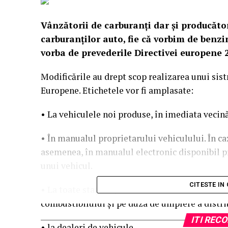
Vânzătorii de carburanţi dar şi producător
carburanţilor auto, fie că vorbim de benzin
vorba de prevederile Directivei europene 
Modificările au drept scop realizarea unui sist
Europene.
Etichetele vor fi amplasate:
• La vehiculele noi produse, în imediata vecină
• În manualul proprietarului vehiculului. În ca
asemenea, în manualul electronic disponibil p
unui vehicul.
CITESTE IN
• La toate staţiile publice de alimentare cu co
combustibilului şi pe duza de umplere a distri
ITI RE
• la dealeri de vehicule.