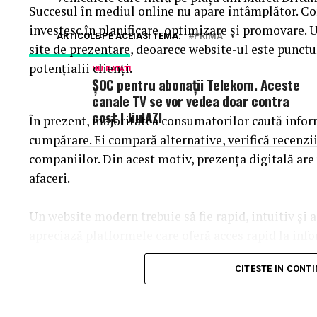
Succesul în mediul online nu apare întâmplător. Co
investesc în planificare, optimizare și promovare. 
ARTICOLE PE ACEIASI TEMA:
PRIMA
site de prezentare
, deoarece website-ul este punctu
potențialii clienți.
NU RATATI
ȘOC pentru abonații Telekom. Aceste
canale TV se vor vedea doar contra
cost | JiulAZI
În prezent, majoritatea consumatorilor caută inform
cumpărare. Ei compară alternative, verifică recenzi
companiilor. Din acest motiv, prezența digitală are
afaceri.
Un website modern trebuie să fie rapid, intuitiv și a
apreciază platformele care oferă acces rapid la info
procesul de navigare. O experiență pozitivă contribui
CITESTE IN CONT
îmbunătățirea ratelor de conversie.
Designul profesional influențează percepția asupra