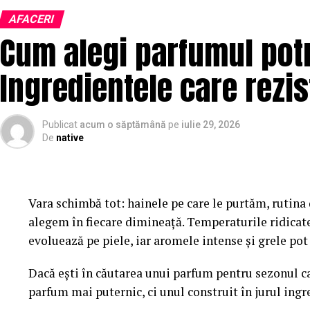
transmite seriozitate și atenție la detalii. În plus, s
AFACERI
vizitatori să găsească rapid informațiile important
Cum alegi parfumul potr
afacerea.
Ingredientele care rezis
Conținutul are un rol esențial în procesul de atrage
informative, studiile de caz și paginile bine optim
expertiza companiei. Acest lucru contribuie la dezvol
Publicat
acum o săptămână
pe
iulie 29, 2026
De
native
Pe lângă experiența oferită de website, vizibilitatea
bună platformă poate avea rezultate limitate dacă n
aceea, optimizarea și promovarea trebuie să facă pa
Vara schimbă tot: hainele pe care le purtăm, rutina d
alegem în fiecare dimineață. Temperaturile ridicat
Pentru atragerea unui trafic relevant și pentru creșt
evoluează pe piele, iar aromele intense și grele po
multe afaceri aleg
servicii de optimizare SEO
, una 
digitale pe termen lung.
Dacă ești în căutarea unui parfum pentru sezonul ca
parfum mai puternic, ci unul construit în jurul ingr