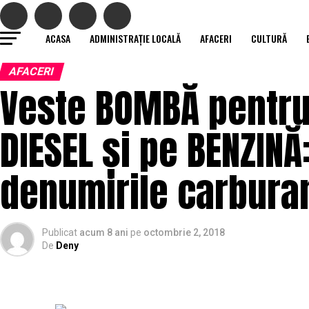
ACASA
ADMINISTRAȚIE LOCALĂ
AFACERI
CULTURĂ
AFACERI
Veste BOMBĂ pentru
DIESEL și pe BENZIN
denumirile carburanţ
Publicat
acum 8 ani
pe
octombrie 2, 2018
De
Deny