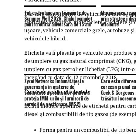
Tot ce trebuie sa stii inainte de
Maximizarea rezul
Dar care sunt tipurile de vehicule la care se ap
Summer Well 2026. Ghidul complet
prin strategii dig
fabricate: motorete, motociclete, triciclete şi 
pentru editia aniversara de 15 ani
eficiente
uşoare, vehicule comerciale grele, autobuze şi 
vehiculele hibrid.
Eticheta va fi plasată pe vehicule noi produse
de umplere cu gaz natural comprimat (CNG), g
umplere cu gaz petrolier lichefiat (LPG) într-o
începând cu data de 12 octombrie 2018.
Zyxel Networks îmbunătățește
Care este diferen
guvernanța în materie de
coreean și unul e
Cum vor arăta etichetele
securitate a produselor pentru a
Geek & Gorgeous
proteja IMM-urile și furnizorii de
trăsături coreene
servicii de gestionare (MSP)
Există modele specifice de etichetă pentru carb
diesel şi combustibilii de tip gazos (de exemp
Forma pentru un combustibil de tip ben