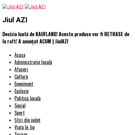
Jiul AZI
Decizia luată de KAUFLAND! Aceste produse vor fi RETRASE de
la raft! A anunțat ACUM | JiulAZI
Acasa
Administrație locală
Afaceri
Cultură
Eveniment
Exclusiv
Politică locală
Social
Sport
Știri din județ
Viața în Jiu
Turism