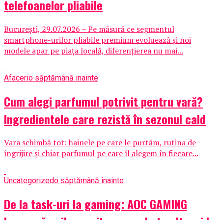
telefoanelor pliabile
București, 29.07.2026 – Pe măsură ce segmentul
smartphone-urilor pliabile premium evoluează și noi
modele apar pe piața locală, diferențierea nu mai...
Afaceri
o săptămână inainte
Cum alegi parfumul potrivit pentru vară?
Ingredientele care rezistă în sezonul cald
Vara schimbă tot: hainele pe care le purtăm, rutina de
îngrijire și chiar parfumul pe care îl alegem în fiecare...
Uncategorized
o săptămână inainte
De la task-uri la gaming: AOC GAMING