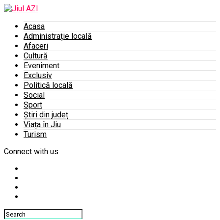
Acasa
Administrație locală
Afaceri
Cultură
Eveniment
Exclusiv
Politică locală
Social
Sport
Știri din județ
Viața în Jiu
Turism
Connect with us