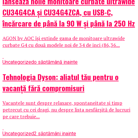
lansează noile monitoare curbate ultrawide
CU34G4CA și CU34G4ZCA, cu USB-C,
încărcare de până la 90 W și până la 250 Hz
AGON by AOC își extinde gama de monitoare ultrawide
curbate G4 cu două modele noi de 34 de inci (86,36...
Uncategorized
o săptămână inainte
Tehnologia Dyson: aliatul tău pentru o
vacanță fără compromisuri
Vacanțele sunt despre relaxare, spontaneitate și timp
petrecut cu cei dragi, nu despre lista nesfârșită de lucruri
pe care trebuie...
Uncategorized
2 săptămâni inainte