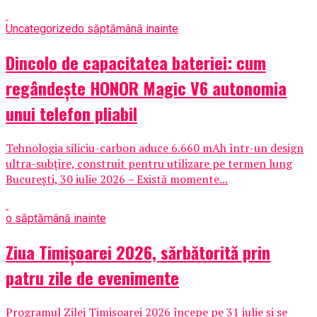
Uncategorized
o săptămână inainte
Dincolo de capacitatea bateriei: cum
regândește HONOR Magic V6 autonomia
unui telefon pliabil
Tehnologia siliciu-carbon aduce 6.660 mAh într-un design
ultra-subțire, construit pentru utilizare pe termen lung
București, 30 iulie 2026 – Există momente...
o săptămână inainte
Ziua Timișoarei 2026, sărbătorită prin
patru zile de evenimente
Programul Zilei Timișoarei 2026 începe pe 31 iulie și se