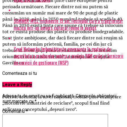
protecţia mediului. Avem ţinte clare europene pentru
perioada următoare. Fiecare dintre noi nu putem să
consumăm un număr mai mare de 90 de pungi de plastic
până în 2020, până în 2030 numărul trebuie să scadă la 40.
SUMMER WELL implineste 15 ani. Festivalul care a transformat
Până în 2030 există ţinta care spune că trebuie să înlocuim
muzica intr-un univers cultural revine in august
tot ce există produse din plastic cu produse biodegradabile.
Sunt ţinte ambiţioase, dar dacă fiecare dintre noi reuşim să
putem să informăm prietenii, familia, pe cei din jur că
Zyxel Networks îmbunătățește guvernanța în materie de
trebuie să avem grijă până le eliminăm să nu le aruncăm
securitate a produselor pentru a proteja IMM-urile și furnizorii
oriunde, ci acolo unde trebuie”, a menţionat Graţiela
de servicii de gestionare (MSP)
Gavrilescu.
Comenteaza si tu
Leave a Reply
Adresa ta de email nu va fi publicată.
Câmpurile obligatorii
Potrivit acesteia, la nivel naţional, trebuie puse în mişcare
sunt marcate cu
*
„motoarele industriei de reciclare”, scopul final fiind
aplicarea conceptului „deşeuri zero”.
Comentariu
*
Articole pe aceiasi tema:
prima
Urmatorul