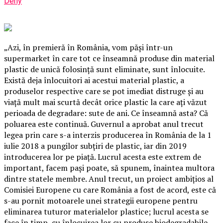
Deny
„Azi, în premieră în România, vom păşi într-un
supermarket în care tot ce înseamnă produse din material
plastic de unică folosinţă sunt eliminate, sunt înlocuite.
Există deja înlocuitori ai acestui material plastic, a
produselor respective care se pot imediat distruge şi au
viaţă mult mai scurtă decât orice plastic la care aţi văzut
perioada de degradare: sute de ani. Ce înseamnă asta? Că
poluarea este continuă. Guvernul a aprobat anul trecut
legea prin care s-a interzis producerea în România de la 1
iulie 2018 a pungilor subţiri de plastic, iar din 2019
introducerea lor pe piaţă.
Lucrul acesta este extrem de
important, facem paşi poate, să spunem, înaintea multora
dintre statele membre. Anul trecut, un proiect ambiţios al
Comisiei Europene cu care România a fost de acord, este că
s-au pornit motoarele unei strategii europene pentru
eliminarea tuturor materialelor plastice; lucrul acesta se
face în timp, cu înlocuirea lor cu produse biodegradabile