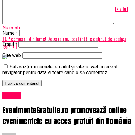
Cum să procedeze dacă nu își pot plăti datoriile timp de 90 de zile |
JiulAZI
Nu ratati
Nume
*
TOP companii din lume! De șase ani, locul întâi e deținut de același
Email
*
gigant | JiulAZI
Site web
Salvează-mi numele, emailul și site-ul web în acest
navigator pentru data viitoare când o să comentez.
Afaceri
EvenimenteGratuite.ro promovează online
evenimentele cu acces gratuit din România