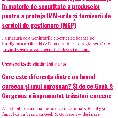
în materie de securitate a produselor
pentru a proteja IMM-urile și furnizorii de
servicii de gestionare (MSP)
Pe măsură ce amenințările cibernetice bazate pe
inteligența artificială (AI) iau amploare și reglementările
privind securitatea cibernetică devin tot mai...
Uncategorized
o săptămână inainte
Care este diferența dintre un brand
coreean și unul european? Și de ce Geek &
Gorgeous a împrumutat trăsături coreene
Am stabilit deja două lucruri: ce înseamnă K-Beauty și
faptul că un brand ca Geek & Gorgeous — deși pare...