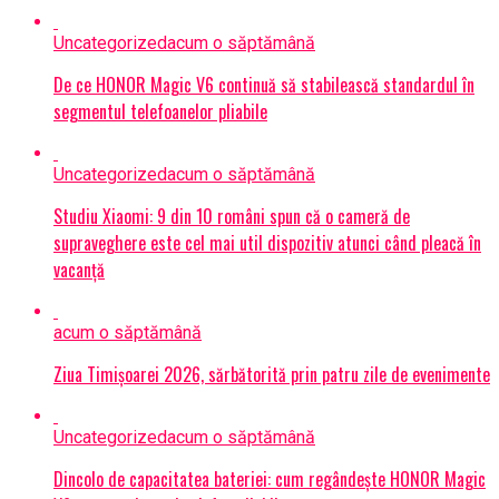
Uncategorized
acum o săptămână
De ce HONOR Magic V6 continuă să stabilească standardul în
segmentul telefoanelor pliabile
Uncategorized
acum o săptămână
Studiu Xiaomi: 9 din 10 români spun că o cameră de
supraveghere este cel mai util dispozitiv atunci când pleacă în
vacanță
acum o săptămână
Ziua Timișoarei 2026, sărbătorită prin patru zile de evenimente
Uncategorized
acum o săptămână
Dincolo de capacitatea bateriei: cum regândește HONOR Magic