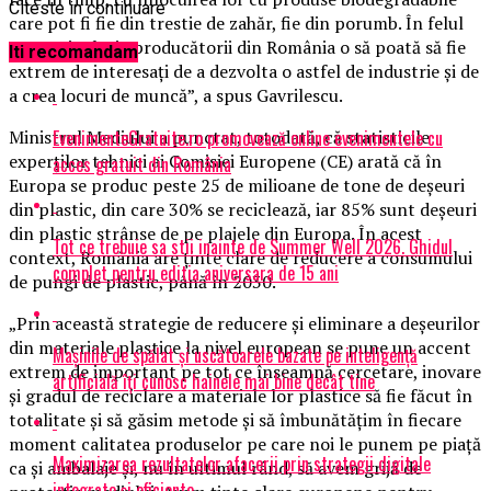
Citeste in continuare
care pot fi fie din trestie de zahăr, fie din porumb. În felul
acesta, inclusiv producătorii din România o să poată să fie
Iti recomandam
extrem de interesaţi de a dezvolta o astfel de industrie şi de
a crea locuri de muncă”, a spus Gavrilescu.
EvenimenteGratuite.ro promovează online evenimentele cu
Ministrul Mediului a punctat, totodată, că statisticile
experţilor tehnici ai Comisiei Europene (CE) arată că în
acces gratuit din România
Europa se produc peste 25 de milioane de tone de deşeuri
din plastic, din care 30% se reciclează, iar 85% sunt deşeuri
din plastic strânse de pe plajele din Europa. În acest
Tot ce trebuie sa stii inainte de Summer Well 2026. Ghidul
context, România are ţinte clare de reducere a consumului
complet pentru editia aniversara de 15 ani
de pungi de plastic, până în 2030.
„Prin această strategie de reducere şi eliminare a deşeurilor
din materiale plastice la nivel european se pune un accent
Mașinile de spălat și uscătoarele bazate pe inteligență
extrem de important pe tot ce înseamnă cercetare, inovare
artificială îți cunosc hainele mai bine decât tine
şi gradul de reciclare a materiale lor plastice să fie făcut în
totalitate şi să găsim metode şi să îmbunătăţim în fiecare
moment calitatea produselor pe care noi le punem pe piaţă
Maximizarea rezultatelor afacerii prin strategii digitale
ca şi ambalaje şi, nu în ultimul rând, să avem grijă de
integrate și eficiente