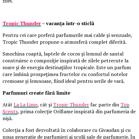
zilei.
Tropic Thunder
– vacanța într-o sticlă
Pentru cei care preferă parfumurile mai calde și senzuale,
Tropic Thunder propune o atmosferă complet diferită.
Smochina coaptă, laptele de cocos și lemnul de santal
construiesc o compoziție inspirată de zilele petrecute la
soare și de energia destinațiilor tropicale. Este un parfum
care îmbină prospețimea fructelor cu confortul notelor
cremoase și lemnoase, fiind ideal pentru serile de vară.
Parfumuri create fără limite
Atât
La La Lime
, cât și
Tropic Thunder
fac parte din
Top
Scents
, prima colecție Oriflame inspirată din parfumeria de
nișă.
Colecția a fost dezvoltată în colaborare cu Givaudan și cu
noua generație de parfumieri ai școlii sale de parfumerie. În