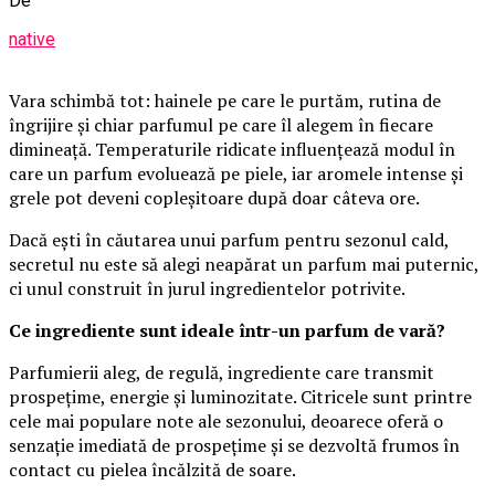
De
native
Vara schimbă tot: hainele pe care le purtăm, rutina de
îngrijire și chiar parfumul pe care îl alegem în fiecare
dimineață. Temperaturile ridicate influențează modul în
care un parfum evoluează pe piele, iar aromele intense și
grele pot deveni copleșitoare după doar câteva ore.
Dacă ești în căutarea unui parfum pentru sezonul cald,
secretul nu este să alegi neapărat un parfum mai puternic,
ci unul construit în jurul ingredientelor potrivite.
Ce ingrediente sunt ideale într-un parfum de vară?
Parfumierii aleg, de regulă, ingrediente care transmit
prospețime, energie și luminozitate. Citricele sunt printre
cele mai populare note ale sezonului, deoarece oferă o
senzație imediată de prospețime și se dezvoltă frumos în
contact cu pielea încălzită de soare.