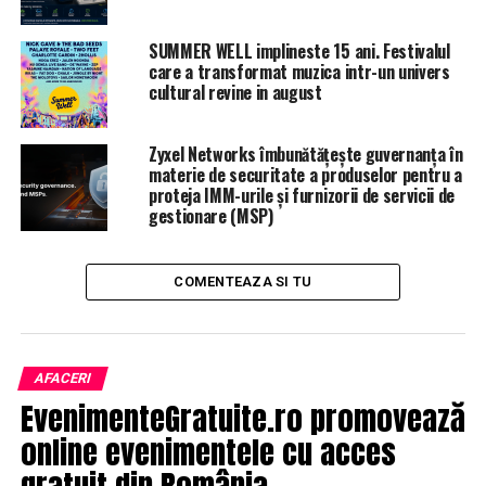
graniţă”.
SUMMER WELL implineste 15 ani. Festivalul
Mesajul hackerilor a fost urmat de imagini ale unor
care a transformat muzica intr-un univers
soldaţi ruşi în uniformă verde fără semn distinctive în
cultural revine in august
timp ce ocupau Crimeea, tancuri defilând la Moscova şi
Vladimir Putin zâmbind într-un colţ.
Zyxel Networks îmbunătățește guvernanța în
materie de securitate a produselor pentru a
Potrivit sondajelor difuzate sâmbătă seară după
proteja IMM-urile și furnizorii de servicii de
închiderea secţiilor de votare, partidul Armonia,
gestionare (MSP)
susţinut de etnicii ruşi, s-a clasat pe primul loc la
legislative.
COMENTEAZA SI TU
SURSA: Agerpres
ARTICOLE PE ACEIASI TEMA:
PRIMA
AFACERI
EvenimenteGratuite.ro promovează
URMATORUL
Victor Ponta profețește: cine va fi candidatul PSD la
online evenimentele cu acces
alegerile prezidențiale din 2019 | JiulAZI
gratuit din România