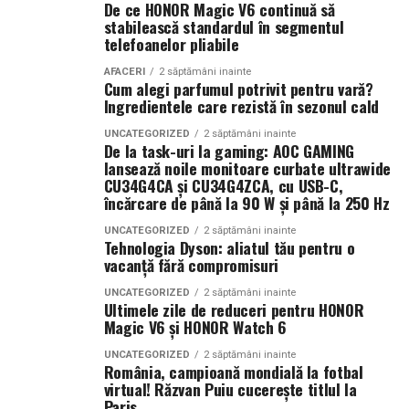
Smochina coaptă, laptele de cocos și lemnul de santal
De ce HONOR Magic V6 continuă să
construiesc o compoziție inspirată de zilele petrecute la
stabilească standardul în segmentul
Companiile care tratează mediul digital ca pe un activ
telefoanelor pliabile
soare și de energia destinațiilor tropicale. Este un
strategic observă frecvent creșteri ale veniturilor și o
parfum care îmbină prospețimea fructelor cu confortul
poziționare mai bună în piață. Aceste avantaje oferă
AFACERI
2 săptămâni inainte
Cum alegi parfumul potrivit pentru vară?
notelor cremoase și lemnoase, fiind ideal pentru serile
stabilitate și creează premisele unei dezvoltări
Ingredientele care rezistă în sezonul cald
de vară.
sustenabile.
UNCATEGORIZED
2 săptămâni inainte
De la task-uri la gaming: AOC GAMING
Parfumuri create fără limite
În concluzie, integrarea unui website performant cu
lansează noile monitoare curbate ultrawide
optimizarea și promovarea eficientă reprezintă una
CU34G4CA și CU34G4ZCA, cu USB-C,
Atât
La La Lime
, cât și
Tropic Thunder
fac parte din
Top
încărcare de până la 90 W și până la 250 Hz
dintre cele mai profitabile direcții de dezvoltare pentru
Scents
, prima colecție Oriflame inspirată din parfumeria
orice afacere care dorește să își crească numărul de
UNCATEGORIZED
2 săptămâni inainte
de nișă.
Tehnologia Dyson: aliatul tău pentru o
clienți și să își consolideze prezența online.
vacanță fără compromisuri
Colecția a fost dezvoltată în colaborare cu Givaudan și
(Advertorial AI)
UNCATEGORIZED
2 săptămâni inainte
cu noua generație de parfumieri ai școlii sale de
Ultimele zile de reduceri pentru HONOR
parfumerie. În cadrul unui proiect unic, aceștia au
Magic V6 și HONOR Watch 6
primit aceeași provocare: să creeze fără reguli, fără
UNCATEGORIZED
2 săptămâni inainte
constrângeri comerciale și fără limitări de cost.
România, campioană mondială la fotbal
Rezultatul este o colecție de parfumuri moderne,
virtual! Răzvan Puiu cucerește titlul la
Paris
construite în jurul creativității și al ingredientelor