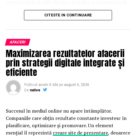
și eventualele modificări sunt stabilite și comunicate de
organizatorii fiecărui eveniment.
CITESTE IN CONTINUARE
Publicului îi este recomandată verificarea informațiilor
înainte de participare.
AFACERI
Organizatorii care doresc să crească vizibilitatea unui
Maximizarea rezultatelor afacerii
eveniment cu acces gratuit pot solicita o ofertă de
promovare din partea echipei EvenimenteGratuite.ro.
prin strategii digitale integrate și
Adresa de contact este
salut@evenimentegratuite.ro
.
eficiente
Publicat
acum 5 zile
pe
august 4, 2026
De
native
Succesul în mediul online nu apare întâmplător.
Companiile care obțin rezultate constante investesc în
planificare, optimizare și promovare. Un element
esențial îl reprezintă
creare site de prezentare
, deoarece