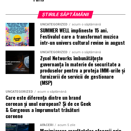
premium.
ȘTIRILE SĂPTĂMÂNII
Pentru cei care vor să descopere mai mult decât
UNCATEGORIZED
acum o săptămână
parfumul din sticlă, Oriflame a lansat și o serie
de
SUMMER WELL implineste 15 ani.
episoade disponibile pe YouTube
, unde poate fi urmărit
Festivalul care a transformat muzica
întregul proces de creație, de la inspirație și alegerea
intr-un univers cultural revine in august
ingredientelor până la competiția dintre parfumieri.
UNCATEGORIZED
acum o săptămână
Zyxel Networks îmbunătățește
Ce parfum alegi vara?
Nu există un răspuns universal.
guvernanța în materie de securitate a
Dacă îți plac parfumurile proaspete, citrice și energice,
produselor pentru a proteja IMM-urile și
ingredientele precum lime-ul sunt alegerea ideală. Dacă
furnizorii de servicii de gestionare
preferi aromele calde, exotice și cu personalitate, notele
(MSP)
de smochină, cocos și lemn de santal sunt perfecte
UNCATEGORIZED
acum o săptămână
pentru serile de vară.
Care este diferența dintre un brand
coreean și unul european? Și de ce Geek
& Gorgeous a împrumutat trăsături
coreene
Indiferent de preferințe, sezonul cald este momentul
ideal să experimentezi și să descoperi parfumuri
AFACERI
acum 5 zile
inspirate din universul parfumeriei de nișă. Iar
colecția
Maximizarea rezultatelor afacerii prin