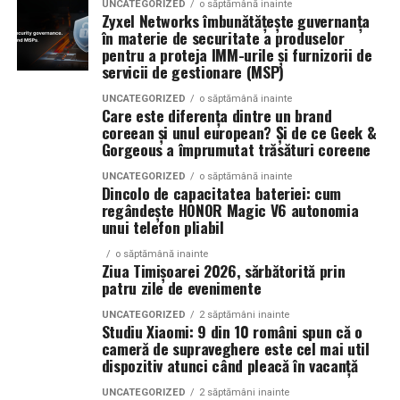
UNCATEGORIZED
o săptămână inainte
La La Lime
– prospețime reinterpretată
Zyxel Networks îmbunătățește guvernanța
în materie de securitate a produselor
Campaniile moderne permit segmentarea precisă a
Dacă preferi parfumurile fresh, luminoase și energice, La
pentru a proteja IMM-urile și furnizorii de
publicului și optimizarea continuă a mesajelor. Acest
servicii de gestionare (MSP)
La Lime este alegerea potrivită.
lucru contribuie la creșterea rentabilității investiției și la
UNCATEGORIZED
o săptămână inainte
îmbunătățirea performanței generale a strategiei de
Parfumul este construit în jurul lime-ului peruvian,
Care este diferența dintre un brand
marketing.
coreean și unul european? Și de ce Geek &
completat de un acord de lenjerie proaspăt spălată și
Gorgeous a împrumutat trăsături coreene
Akigalawood, o notă lemnoasă modernă care oferă
O strategie digitală eficientă presupune colaborarea
profunzime și persistență. Rezultatul este un parfum
UNCATEGORIZED
o săptămână inainte
Dincolo de capacitatea bateriei: cum
dintre toate componentele importante: website, SEO,
vibrant, contemporan și ușor de purtat în orice moment
regândește HONOR Magic V6 autonomia
conținut, promovare și analiză de date. Atunci când
al zilei.
unui telefon pliabil
aceste elemente sunt integrate corect, rezultatele devin
mai stabile și mai predictibile.
o săptămână inainte
Ziua Timișoarei 2026, sărbătorită prin
Tropic Thunder
– vacanța într-o sticlă
patru zile de evenimente
Pe termen lung, beneficiile sunt evidente. Crește
UNCATEGORIZED
2 săptămâni inainte
Pentru cei care preferă parfumurile mai calde și
numărul de clienți, se consolidează reputația brandului
Studiu Xiaomi: 9 din 10 români spun că o
senzuale, Tropic Thunder propune o atmosferă complet
și se dezvoltă relații mai puternice cu publicul. În plus,
cameră de supraveghere este cel mai util
diferită.
dispozitiv atunci când pleacă în vacanță
investițiile realizate în mediul online produc efecte care
se acumulează și generează valoare constantă.
UNCATEGORIZED
2 săptămâni inainte