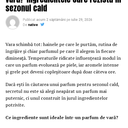
brandului. O platformă bine organizată transmite
sezonul cald
seriozitate și atenție la detalii. În plus, structura clară a
paginilor îi ajută pe vizitatori să găsească rapid
Publicat
acum 2 săptămâni
pe
iulie 29, 2026
informațiile importante și să interacționeze mai ușor cu
De
native
afacerea.
Vara schimbă tot: hainele pe care le purtăm, rutina de
Conținutul are un rol esențial în procesul de atragere și
îngrijire și chiar parfumul pe care îl alegem în fiecare
convingere a publicului. Articolele informative, studiile
dimineață. Temperaturile ridicate influențează modul în
de caz și paginile bine optimizate oferă valoare și
care un parfum evoluează pe piele, iar aromele intense
demonstrează expertiza companiei. Acest lucru
și grele pot deveni copleșitoare după doar câteva ore.
contribuie la dezvoltarea unei relații solide cu
utilizatorii.
Dacă ești în căutarea unui parfum pentru sezonul cald,
secretul nu este să alegi neapărat un parfum mai
Pe lângă experiența oferită de website, vizibilitatea este
puternic, ci unul construit în jurul ingredientelor
un factor decisiv. Chiar și cea mai bună platformă poate
potrivite.
avea rezultate limitate dacă nu este găsită de publicul
potrivit. De aceea, optimizarea și promovarea trebuie să
Ce ingrediente sunt ideale într-un parfum de vară?
facă parte din aceeași strategie.