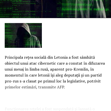
Principala reţea socială din Letonia a fost sâmbătă
obiectul unui atac cibernetic care a constat în difuzarea
unui mesaj în limba rusă, aparent pro-Kremlin, în
momentul în care letonii îşi aleg deputaţii şi un partid
pro-rus s-a clasat pe primul loc la legislative, potrivit
primelor estimări, transmite AFP.
Funcţionarea reţelei a fost suspendată şi lansată o