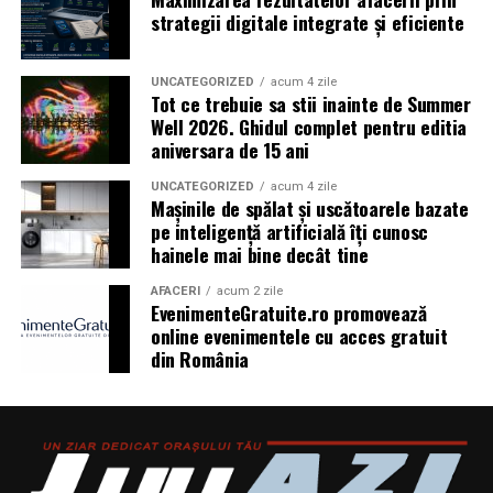
strategii digitale integrate și eficiente
Top Scents
de la Oriflame demonstrează că
ingredientele premium, creativitatea și accesibilitatea
pot exista în aceeași sticlă.
UNCATEGORIZED
acum 4 zile
Tot ce trebuie sa stii inainte de Summer
(Advertorial)
Well 2026. Ghidul complet pentru editia
aniversara de 15 ani
UNCATEGORIZED
acum 4 zile
Mașinile de spălat și uscătoarele bazate
pe inteligență artificială îți cunosc
hainele mai bine decât tine
AFACERI
acum 2 zile
EvenimenteGratuite.ro promovează
online evenimentele cu acces gratuit
din România