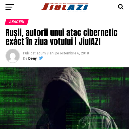
AFACERI
Rușii, autorii unui atac cibernetic
exact în ziua votului | JiulAZI
Publicat
acum 8 ani
pe
octombrie 6, 2018
De
Deny