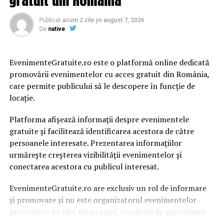
NU RATATI
Cifrele care prevestesc eșecul referendumului. În zeci
de secții nu a venit niciun votant | JiulAZI
Publicat
acum 2 zile
pe
august 7, 2026
De
native
EvenimenteGratuite.ro este o platformă online dedicată
promovării evenimentelor cu acces gratuit din România,
care permite publicului să le descopere în funcție de
locație.
Platforma afișează informații despre evenimentele
gratuite și facilitează identificarea acestora de către
persoanele interesate. Prezentarea informațiilor
urmărește creșterea vizibilității evenimentelor și
conectarea acestora cu publicul interesat.
EvenimenteGratuite.ro are exclusiv un rol de informare
și promovare și nu este organizatorul evenimentelor
prezentate pe site. Programul, condițiile de participare