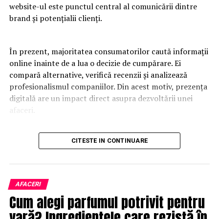
website-ul este punctul central al comunicării dintre
brand și potențialii clienți.
În prezent, majoritatea consumatorilor caută informații
online înainte de a lua o decizie de cumpărare. Ei
compară alternative, verifică recenzii și analizează
profesionalismul companiilor. Din acest motiv, prezența
digitală are un impact direct asupra dezvoltării unei
afaceri.
Un website modern trebuie să fie rapid, intuitiv și
CITESTE IN CONTINUARE
adaptat tuturor dispozitivelor. Utilizatorii apreciază
platformele care oferă acces rapid la informații și care
elimină obstacolele din procesul de navigare. O
experiență pozitivă contribuie la creșterea încrederii și
AFACERI
la îmbunătățirea ratelor de conversie.
Cum alegi parfumul potrivit pentru
vară? Ingredientele care rezistă în
Designul profesional influențează percepția asupra