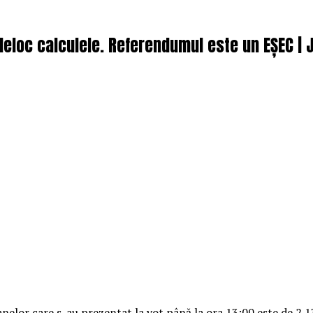
deloc calculele. Referendumul este un EȘEC | J
anelor care s-au prezentat la vot până la ora 13:00 este de 2.