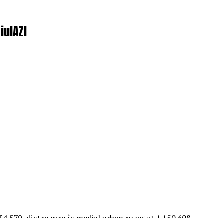
iulAZI
134.579, dintre care în mediul urban au votat 1.150.608