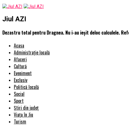
Jiul AZI
Dezastru total pentru Dragnea. Nu i-au ieșit deloc calculele. Re
Acasa
Administrație locală
Afaceri
Cultură
Eveniment
Exclusiv
Politică locală
Social
Sport
Știri din județ
Viața în Jiu
Turism