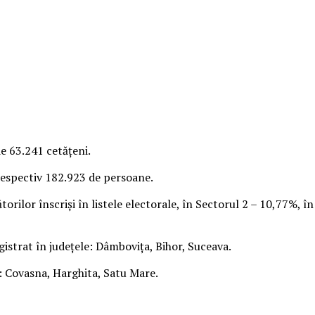
e 63.241 cetăţeni.
 respectiv 182.923 de persoane.
orilor înscrişi în listele electorale, în Sectorul 2 – 10,77%, î
istrat în judeţele: Dâmboviţa, Bihor, Suceava.
t: Covasna, Harghita, Satu Mare.