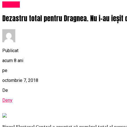
Afaceri
Dezastru total pentru Dragnea. Nu i-au ieșit 
Publicat
acum 8 ani
pe
octombrie 7, 2018
De
Deny
Biroul Electoral Central a anunţat că numărul total al perso