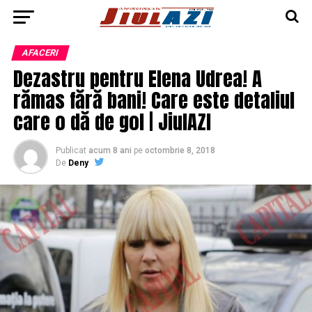
AFACERI
Dezastru pentru Elena Udrea! A
rămas fără bani! Care este detaliul
care o dă de gol | JiulAZI
Publicat
acum 8 ani
pe
octombrie 8, 2018
De
Deny