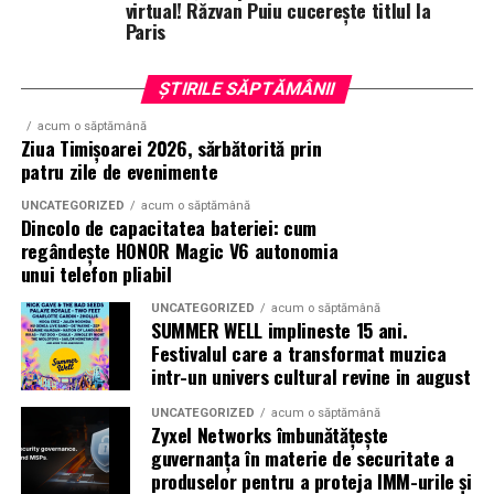
Rezultatul este o colecție de parfumuri moderne,
virtual! Răzvan Puiu cucerește titlul la
Paris
construite în jurul creativității și al ingredientelor
premium.
ȘTIRILE SĂPTĂMÂNII
Pentru cei care vor să descopere mai mult decât
acum o săptămână
parfumul din sticlă, Oriflame a lansat și o serie
de
Ziua Timișoarei 2026, sărbătorită prin
episoade disponibile pe YouTube
, unde poate fi urmărit
patru zile de evenimente
întregul proces de creație, de la inspirație și alegerea
UNCATEGORIZED
acum o săptămână
ingredientelor până la competiția dintre parfumieri.
Dincolo de capacitatea bateriei: cum
regândește HONOR Magic V6 autonomia
Ce parfum alegi vara?
Nu există un răspuns universal.
unui telefon pliabil
Dacă îți plac parfumurile proaspete, citrice și energice,
UNCATEGORIZED
acum o săptămână
ingredientele precum lime-ul sunt alegerea ideală. Dacă
SUMMER WELL implineste 15 ani.
preferi aromele calde, exotice și cu personalitate, notele
Festivalul care a transformat muzica
de smochină, cocos și lemn de santal sunt perfecte
intr-un univers cultural revine in august
pentru serile de vară.
UNCATEGORIZED
acum o săptămână
Zyxel Networks îmbunătățește
guvernanța în materie de securitate a
Indiferent de preferințe, sezonul cald este momentul
produselor pentru a proteja IMM-urile și