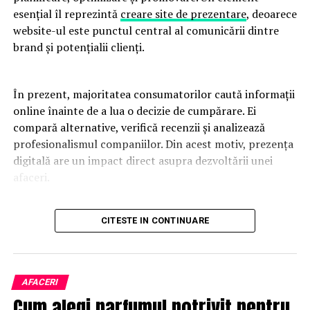
esențial îl reprezintă
creare site de prezentare
, deoarece
website-ul este punctul central al comunicării dintre
brand și potențialii clienți.
În prezent, majoritatea consumatorilor caută informații
online înainte de a lua o decizie de cumpărare. Ei
compară alternative, verifică recenzii și analizează
profesionalismul companiilor. Din acest motiv, prezența
digitală are un impact direct asupra dezvoltării unei
afaceri.
Un website modern trebuie să fie rapid, intuitiv și
CITESTE IN CONTINUARE
adaptat tuturor dispozitivelor. Utilizatorii apreciază
platformele care oferă acces rapid la informații și care
elimină obstacolele din procesul de navigare. O
experiență pozitivă contribuie la creșterea încrederii și
AFACERI
la îmbunătățirea ratelor de conversie.
Cum alegi parfumul potrivit pentru