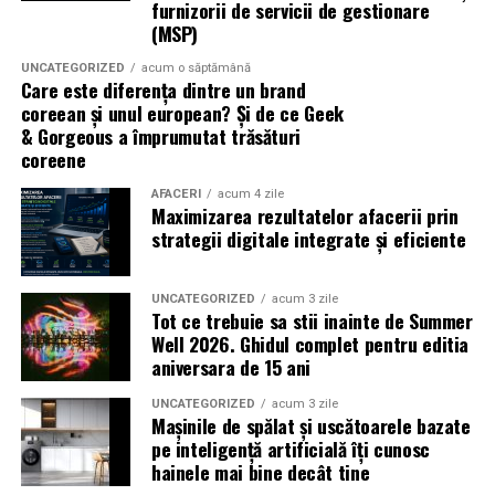
ideal să experimentezi și să descoperi parfumuri
furnizorii de servicii de gestionare
inspirate din universul parfumeriei de nișă. Iar
colecția
(MSP)
Top Scents
de la Oriflame demonstrează că
UNCATEGORIZED
acum o săptămână
ingredientele premium, creativitatea și accesibilitatea
Care este diferența dintre un brand
pot exista în aceeași sticlă.
coreean și unul european? Și de ce Geek
& Gorgeous a împrumutat trăsături
(Advertorial)
coreene
AFACERI
acum 4 zile
Maximizarea rezultatelor afacerii prin
strategii digitale integrate și eficiente
UNCATEGORIZED
acum 3 zile
Tot ce trebuie sa stii inainte de Summer
Well 2026. Ghidul complet pentru editia
aniversara de 15 ani
UNCATEGORIZED
acum 3 zile
Mașinile de spălat și uscătoarele bazate
pe inteligență artificială îți cunosc
hainele mai bine decât tine