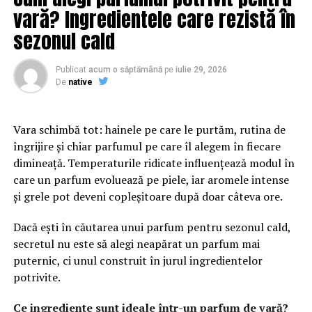
vară? Ingredientele care rezistă în
Designul profesional influențează percepția asupra
brandului. O platformă bine organizată transmite
sezonul cald
seriozitate și atenție la detalii. În plus, structura clară a
paginilor îi ajută pe vizitatori să găsească rapid
Publicat
acum o săptămână
pe
iulie 29, 2026
informațiile importante și să interacționeze mai ușor cu
De
native
afacerea.
Vara schimbă tot: hainele pe care le purtăm, rutina de
Conținutul are un rol esențial în procesul de atragere și
îngrijire și chiar parfumul pe care îl alegem în fiecare
convingere a publicului. Articolele informative, studiile
dimineață. Temperaturile ridicate influențează modul în
de caz și paginile bine optimizate oferă valoare și
care un parfum evoluează pe piele, iar aromele intense
demonstrează expertiza companiei. Acest lucru
și grele pot deveni copleșitoare după doar câteva ore.
contribuie la dezvoltarea unei relații solide cu
utilizatorii.
Dacă ești în căutarea unui parfum pentru sezonul cald,
secretul nu este să alegi neapărat un parfum mai
Pe lângă experiența oferită de website, vizibilitatea este
puternic, ci unul construit în jurul ingredientelor
un factor decisiv. Chiar și cea mai bună platformă poate
potrivite.
avea rezultate limitate dacă nu este găsită de publicul
potrivit. De aceea, optimizarea și promovarea trebuie să
Ce ingrediente sunt ideale într-un parfum de vară?