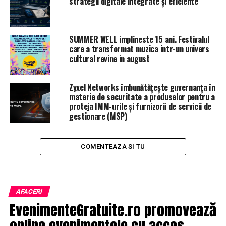
strategii digitale integrate și eficiente
SUMMER WELL implineste 15 ani. Festivalul
care a transformat muzica intr-un univers
cultural revine in august
Zyxel Networks îmbunătățește guvernanța în
materie de securitate a produselor pentru a
proteja IMM-urile și furnizorii de servicii de
gestionare (MSP)
COMENTEAZA SI TU
AFACERI
EvenimenteGratuite.ro promovează
online evenimentele cu acces