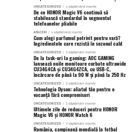
se acumulează și generează valoare constantă.
UNCATEGORIZED
o săptămână inainte
Smochina coaptă, laptele de cocos și lemnul de santal
De ce HONOR Magic V6 continuă să
construiesc o compoziție inspirată de zilele petrecute la
stabilească standardul în segmentul
Companiile care tratează mediul digital ca pe un activ
telefoanelor pliabile
soare și de energia destinațiilor tropicale. Este un
strategic observă frecvent creșteri ale veniturilor și o
parfum care îmbină prospețimea fructelor cu confortul
poziționare mai bună în piață. Aceste avantaje oferă
AFACERI
o săptămână inainte
Cum alegi parfumul potrivit pentru vară?
notelor cremoase și lemnoase, fiind ideal pentru serile
stabilitate și creează premisele unei dezvoltări
Ingredientele care rezistă în sezonul cald
de vară.
sustenabile.
UNCATEGORIZED
2 săptămâni inainte
De la task-uri la gaming: AOC GAMING
Parfumuri create fără limite
În concluzie, integrarea unui website performant cu
lansează noile monitoare curbate ultrawide
optimizarea și promovarea eficientă reprezintă una
CU34G4CA și CU34G4ZCA, cu USB-C,
Atât
La La Lime
, cât și
Tropic Thunder
fac parte din
Top
încărcare de până la 90 W și până la 250 Hz
dintre cele mai profitabile direcții de dezvoltare pentru
Scents
, prima colecție Oriflame inspirată din parfumeria
orice afacere care dorește să își crească numărul de
UNCATEGORIZED
2 săptămâni inainte
de nișă.
Tehnologia Dyson: aliatul tău pentru o
clienți și să își consolideze prezența online.
vacanță fără compromisuri
Colecția a fost dezvoltată în colaborare cu Givaudan și
(Advertorial AI)
UNCATEGORIZED
2 săptămâni inainte
cu noua generație de parfumieri ai școlii sale de
Ultimele zile de reduceri pentru HONOR
parfumerie. În cadrul unui proiect unic, aceștia au
Magic V6 și HONOR Watch 6
primit aceeași provocare: să creeze fără reguli, fără
UNCATEGORIZED
2 săptămâni inainte
constrângeri comerciale și fără limitări de cost.
România, campioană mondială la fotbal