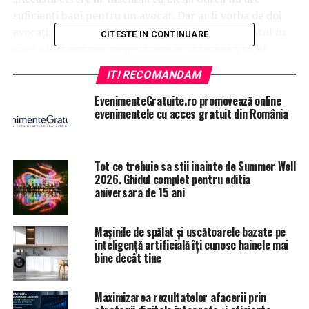
suficienţi bani pentru un avocat. Dar ar fi vorba de doi
avocaţi, unul din oficiu şi unul angajat.
În momentul în
CITESTE IN CONTINUARE
care a fost ridicată de pe stradă de Interpol a făcut
cerere pentru avocat din oficiu”, a dezvăluit Ana Maria
ITI RECOMANDAM
Bujor, trimisul special al Antena 3 în Costa Rica.
EvenimenteGratuite.ro promovează online
evenimentele cu acces gratuit din România
ARTICOLE PE ACEIASI TEMA:
PRIMA
URMATORUL
ADEVĂRATA lovitură pentru Liviu Dragnea ABIA ACUM
Tot ce trebuie sa stii inainte de Summer Well
vine: Nu se aștepta la asta | JiulAZI
2026. Ghidul complet pentru editia
aniversara de 15 ani
NU RATATI
Detalii neștiute! Ce pensie are Nadia Comăneci? | JiulAZI
Mașinile de spălat și uscătoarele bazate pe
inteligență artificială îți cunosc hainele mai
bine decât tine
Maximizarea rezultatelor afacerii prin