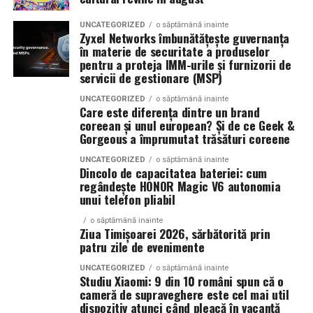
eficientă de generare a lead-urilor și a vânzărilor.
UNCATEGORIZED
o săptămână inainte
La La Lime
– prospețime reinterpretată
Zyxel Networks îmbunătățește guvernanța
în materie de securitate a produselor
Campaniile moderne permit segmentarea precisă a
Dacă preferi parfumurile fresh, luminoase și energice, La
pentru a proteja IMM-urile și furnizorii de
publicului și optimizarea continuă a mesajelor. Acest
servicii de gestionare (MSP)
La Lime este alegerea potrivită.
lucru contribuie la creșterea rentabilității investiției și la
UNCATEGORIZED
o săptămână inainte
îmbunătățirea performanței generale a strategiei de
Parfumul este construit în jurul lime-ului peruvian,
Care este diferența dintre un brand
marketing.
coreean și unul european? Și de ce Geek &
completat de un acord de lenjerie proaspăt spălată și
Gorgeous a împrumutat trăsături coreene
Akigalawood, o notă lemnoasă modernă care oferă
O strategie digitală eficientă presupune colaborarea
profunzime și persistență. Rezultatul este un parfum
UNCATEGORIZED
o săptămână inainte
Dincolo de capacitatea bateriei: cum
dintre toate componentele importante: website, SEO,
vibrant, contemporan și ușor de purtat în orice moment
regândește HONOR Magic V6 autonomia
conținut, promovare și analiză de date. Atunci când
al zilei.
unui telefon pliabil
aceste elemente sunt integrate corect, rezultatele devin
mai stabile și mai predictibile.
o săptămână inainte
Ziua Timișoarei 2026, sărbătorită prin
Tropic Thunder
– vacanța într-o sticlă
patru zile de evenimente
Pe termen lung, beneficiile sunt evidente. Crește
UNCATEGORIZED
o săptămână inainte
Pentru cei care preferă parfumurile mai calde și
numărul de clienți, se consolidează reputația brandului
Studiu Xiaomi: 9 din 10 români spun că o
senzuale, Tropic Thunder propune o atmosferă complet
și se dezvoltă relații mai puternice cu publicul. În plus,
cameră de supraveghere este cel mai util
diferită.
dispozitiv atunci când pleacă în vacanță
investițiile realizate în mediul online produc efecte care