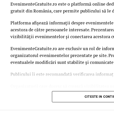
EvenimenteGratuite.ro este o platformă online ded
gratuit din România, care permite publicului să le d
Platforma afișează informații despre evenimentele g
acestora de către persoanele interesate. Prezentare
vizibilității evenimentelor și conectarea acestora c
EvenimenteGratuite.ro are exclusiv un rol de infor
organizatorul evenimentelor prezentate pe site. Pro
eventualele modificări sunt stabilite și comunicate
Publicului îi este recomandată verificarea informați
Organizatorii care doresc să crească vizibilitatea 
solicita o ofertă de promovare din partea echipei 
CITESTE IN CONT
este
salut@evenimentegratuite.ro
.