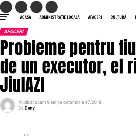
ACASA
ADMINISTRAȚIE LOCALĂ
AFACERI
CULTURĂ
AFACERI
Probleme pentru fiul
de un executor, el r
JiulAZI
Publicat
acum 8 ani
pe
octombrie 17, 2018
De
Deny