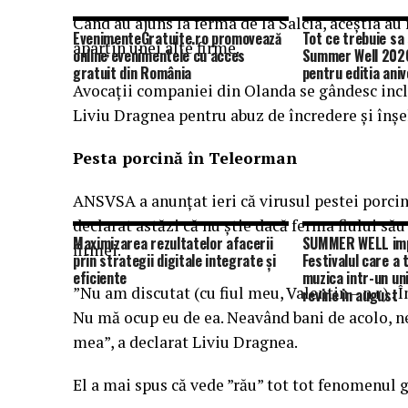
Când au ajuns la ferma de la Salcia, aceştia a
EvenimenteGratuite.ro promovează
Tot ce trebuie sa 
aparţin unei alte firme.
online evenimentele cu acces
Summer Well 2026
gratuit din România
pentru editia aniv
Avocaţii companiei din Olanda se gândesc inclu
Liviu Dragnea pentru abuz de încredere şi înşe
Pesta porcină în Teleorman
ANSVSA a anunţat ieri că virusul pestei porcin
declarat astăzi că nu ştie dacă ferma fiului său
Maximizarea rezultatelor afacerii
SUMMER WELL impl
firmei.
prin strategii digitale integrate și
Festivalul care a
eficiente
muzica intr-un un
”Nu am discutat (cu fiul meu, Valentin – n.r.) .
revine in august
Nu mă ocup eu de ea. Neavând bani de acolo, n
mea”, a declarat Liviu Dragnea.
El a mai spus că vede ”rău” tot tot fenomenul g