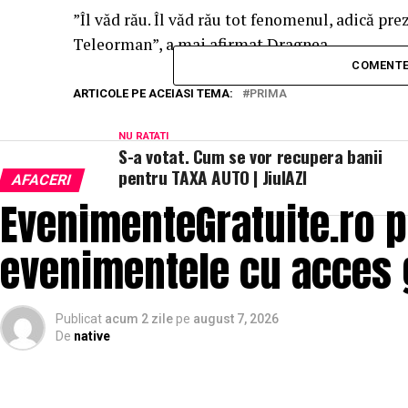
”Îl văd rău. Îl văd rău tot fenomenul, adică p
Teleorman”, a mai afirmat Dragnea.
COMENTE
ARTICOLE PE ACEIASI TEMA:
PRIMA
NU RATATI
S-a votat. Cum se vor recupera banii
pentru TAXA AUTO | JiulAZI
AFACERI
EvenimenteGratuite.ro 
evenimentele cu acces 
Publicat
acum 2 zile
pe
august 7, 2026
De
native