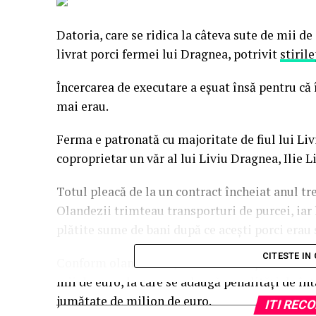
Datoria, care se ridica la câteva sute de mii d
livrat porci fermei lui Dragnea, potrivit
stiril
Încercarea de executare a eşuat însă pentru că
mai erau.
Ferma e patronată cu majoritate de fiul lui Liv
coproprietar un văr al lui Liviu Dragnea, Ilie L
Totul pleacă de la un contract încheiat anul tre
Olandezii trimteau transporturi de purcei, iar l
plătite sume de bani după ce aceşti porci erau s
CITESTE IN
Conform olandezilor, ultimele tranşe de datorie
mii de euro, la care se adaugă penalităţi de în
jumătate de milion de euro.
ITI RE