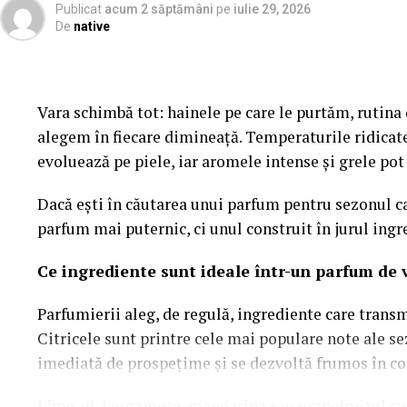
expertiza companiei. Acest lucru contribuie la dezvol
Publicat
acum 2 săptămâni
pe
iulie 29, 2026
De
native
Pe lângă experiența oferită de website, vizibilitatea
bună platformă poate avea rezultate limitate dacă n
aceea, optimizarea și promovarea trebuie să facă pa
Vara schimbă tot: hainele pe care le purtăm, rutina d
alegem în fiecare dimineață. Temperaturile ridicat
Pentru atragerea unui trafic relevant și pentru creșt
evoluează pe piele, iar aromele intense și grele po
multe afaceri aleg
servicii de optimizare SEO
, una 
digitale pe termen lung.
Dacă ești în căutarea unui parfum pentru sezonul ca
parfum mai puternic, ci unul construit în jurul ingr
Optimizarea SEO presupune îmbunătățirea structuri
Ce ingrediente sunt ideale într-un parfum de 
conținutului și monitorizarea constantă a performa
Parfumierii aleg, de regulă, ingrediente care trans
funcționează împreună, platforma poate genera traf
Citricele sunt printre cele mai populare note ale s
utilizatori interesați de produsele sau serviciile ofe
imediată de prospețime și se dezvoltă frumos în con
Traficul organic are avantajul de a aduce vizitatori c
Lime-ul
, bergamota, mandarina sau grapefruitul su