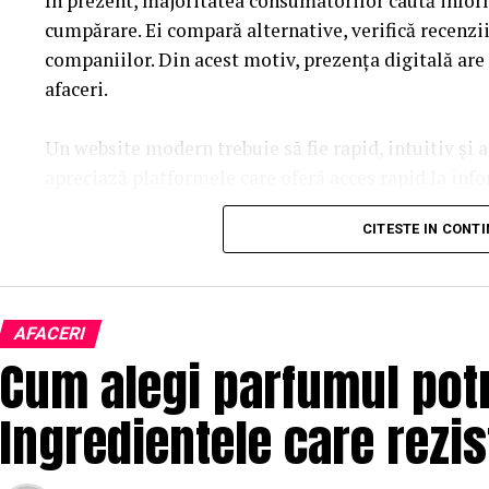
În prezent, majoritatea consumatorilor caută inform
cumpărare. Ei compară alternative, verifică recenzi
companiilor. Din acest motiv, prezența digitală are
afaceri.
Un website modern trebuie să fie rapid, intuitiv și a
apreciază platformele care oferă acces rapid la info
procesul de navigare. O experiență pozitivă contribui
CITESTE IN CONT
îmbunătățirea ratelor de conversie.
Designul profesional influențează percepția asupra
transmite seriozitate și atenție la detalii. În plus, s
AFACERI
vizitatori să găsească rapid informațiile important
Cum alegi parfumul potr
afacerea.
Ingredientele care rezis
Conținutul are un rol esențial în procesul de atrage
informative, studiile de caz și paginile bine optim