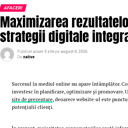
AFACERI
Maximizarea rezultatelor
strategii digitale integr
Publicat
acum 5 zile
pe
august 4, 2026
De
native
Succesul în mediul online nu apare întâmplător. Co
investesc în planificare, optimizare și promovare. 
site de prezentare
, deoarece website-ul este punctu
potențialii clienți.