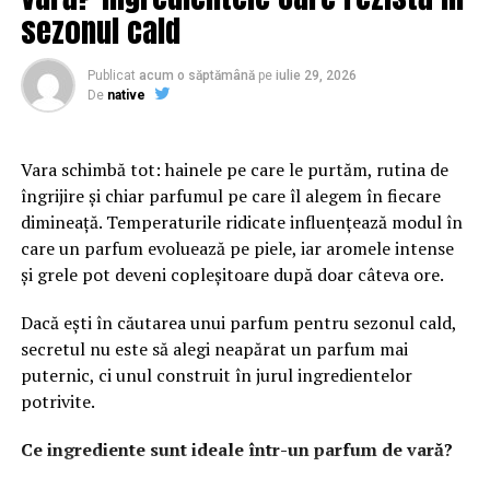
brandului. O platformă bine organizată transmite
sezonul cald
seriozitate și atenție la detalii. În plus, structura clară a
paginilor îi ajută pe vizitatori să găsească rapid
Publicat
acum o săptămână
pe
iulie 29, 2026
informațiile importante și să interacționeze mai ușor cu
De
native
afacerea.
Vara schimbă tot: hainele pe care le purtăm, rutina de
Conținutul are un rol esențial în procesul de atragere și
îngrijire și chiar parfumul pe care îl alegem în fiecare
convingere a publicului. Articolele informative, studiile
dimineață. Temperaturile ridicate influențează modul în
de caz și paginile bine optimizate oferă valoare și
care un parfum evoluează pe piele, iar aromele intense
demonstrează expertiza companiei. Acest lucru
și grele pot deveni copleșitoare după doar câteva ore.
contribuie la dezvoltarea unei relații solide cu
utilizatorii.
Dacă ești în căutarea unui parfum pentru sezonul cald,
secretul nu este să alegi neapărat un parfum mai
Pe lângă experiența oferită de website, vizibilitatea este
puternic, ci unul construit în jurul ingredientelor
un factor decisiv. Chiar și cea mai bună platformă poate
potrivite.
avea rezultate limitate dacă nu este găsită de publicul
potrivit. De aceea, optimizarea și promovarea trebuie să
Ce ingrediente sunt ideale într-un parfum de vară?
facă parte din aceeași strategie.