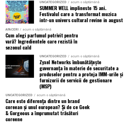
UNCATEGORIZED
acum o săptămână
Top Scents
de la Oriflame demonstrează că
SUMMER WELL implineste 15 ani.
ingredientele premium, creativitatea și accesibilitatea
Festivalul care a transformat muzica
pot exista în aceeași sticlă.
intr-un univers cultural revine in august
AFACERI
acum o săptămână
(Advertorial)
Cum alegi parfumul potrivit pentru
vară? Ingredientele care rezistă în
sezonul cald
UNCATEGORIZED
acum o săptămână
Zyxel Networks îmbunătățește
guvernanța în materie de securitate a
produselor pentru a proteja IMM-urile și
furnizorii de servicii de gestionare
(MSP)
UNCATEGORIZED
acum o săptămână
Care este diferența dintre un brand
coreean și unul european? Și de ce Geek
& Gorgeous a împrumutat trăsături
coreene