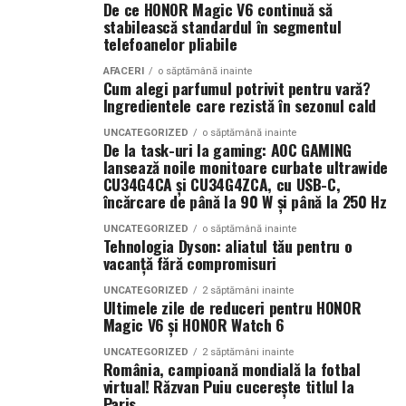
Smochina coaptă, laptele de cocos și lemnul de santal
De ce HONOR Magic V6 continuă să
construiesc o compoziție inspirată de zilele petrecute la
stabilească standardul în segmentul
Companiile care tratează mediul digital ca pe un activ
telefoanelor pliabile
soare și de energia destinațiilor tropicale. Este un
strategic observă frecvent creșteri ale veniturilor și o
parfum care îmbină prospețimea fructelor cu confortul
poziționare mai bună în piață. Aceste avantaje oferă
AFACERI
o săptămână inainte
Cum alegi parfumul potrivit pentru vară?
notelor cremoase și lemnoase, fiind ideal pentru serile
stabilitate și creează premisele unei dezvoltări
Ingredientele care rezistă în sezonul cald
de vară.
sustenabile.
UNCATEGORIZED
o săptămână inainte
De la task-uri la gaming: AOC GAMING
Parfumuri create fără limite
În concluzie, integrarea unui website performant cu
lansează noile monitoare curbate ultrawide
optimizarea și promovarea eficientă reprezintă una
CU34G4CA și CU34G4ZCA, cu USB-C,
Atât
La La Lime
, cât și
Tropic Thunder
fac parte din
Top
încărcare de până la 90 W și până la 250 Hz
dintre cele mai profitabile direcții de dezvoltare pentru
Scents
, prima colecție Oriflame inspirată din parfumeria
orice afacere care dorește să își crească numărul de
UNCATEGORIZED
o săptămână inainte
de nișă.
Tehnologia Dyson: aliatul tău pentru o
clienți și să își consolideze prezența online.
vacanță fără compromisuri
Colecția a fost dezvoltată în colaborare cu Givaudan și
(Advertorial AI)
UNCATEGORIZED
2 săptămâni inainte
cu noua generație de parfumieri ai școlii sale de
Ultimele zile de reduceri pentru HONOR
parfumerie. În cadrul unui proiect unic, aceștia au
Magic V6 și HONOR Watch 6
primit aceeași provocare: să creeze fără reguli, fără
UNCATEGORIZED
2 săptămâni inainte
constrângeri comerciale și fără limitări de cost.
România, campioană mondială la fotbal
Rezultatul este o colecție de parfumuri moderne,
virtual! Răzvan Puiu cucerește titlul la
Paris
construite în jurul creativității și al ingredientelor