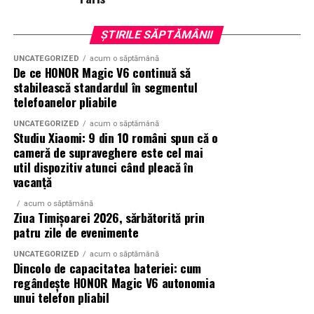
premium.
ȘTIRILE SĂPTĂMÂNII
Pentru cei care vor să descopere mai mult decât
UNCATEGORIZED
acum o săptămână
parfumul din sticlă, Oriflame a lansat și o serie
de
De ce HONOR Magic V6 continuă să
episoade disponibile pe YouTube
, unde poate fi urmărit
stabilească standardul în segmentul
întregul proces de creație, de la inspirație și alegerea
telefoanelor pliabile
ingredientelor până la competiția dintre parfumieri.
UNCATEGORIZED
acum o săptămână
Studiu Xiaomi: 9 din 10 români spun că o
Ce parfum alegi vara?
Nu există un răspuns universal.
cameră de supraveghere este cel mai
Dacă îți plac parfumurile proaspete, citrice și energice,
util dispozitiv atunci când pleacă în
ingredientele precum lime-ul sunt alegerea ideală. Dacă
vacanță
preferi aromele calde, exotice și cu personalitate, notele
acum o săptămână
de smochină, cocos și lemn de santal sunt perfecte
Ziua Timișoarei 2026, sărbătorită prin
pentru serile de vară.
patru zile de evenimente
UNCATEGORIZED
acum o săptămână
Dincolo de capacitatea bateriei: cum
Indiferent de preferințe, sezonul cald este momentul
regândește HONOR Magic V6 autonomia
ideal să experimentezi și să descoperi parfumuri
unui telefon pliabil
inspirate din universul parfumeriei de nișă. Iar
colecția