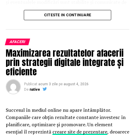
și eventualele modificări sunt stabilite și comunicate de
organizatorii fiecărui eveniment.
CITESTE IN CONTINUARE
Publicului îi este recomandată verificarea informațiilor
înainte de participare.
AFACERI
Organizatorii care doresc să crească vizibilitatea unui
Maximizarea rezultatelor afacerii
eveniment cu acces gratuit pot solicita o ofertă de
promovare din partea echipei EvenimenteGratuite.ro.
prin strategii digitale integrate și
Adresa de contact este
salut@evenimentegratuite.ro
.
eficiente
Publicat
acum 3 zile
pe
august 4, 2026
De
native
Succesul în mediul online nu apare întâmplător.
Companiile care obțin rezultate constante investesc în
planificare, optimizare și promovare. Un element
esențial îl reprezintă
creare site de prezentare
, deoarece