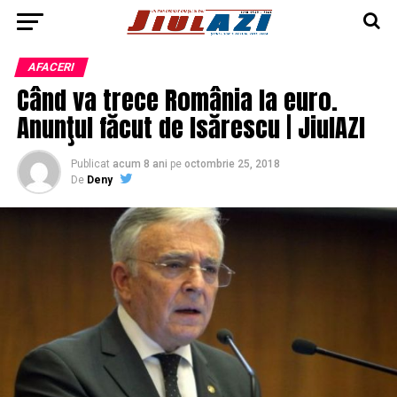
AFACERI
Când va trece România la euro.
Anunţul făcut de Isărescu | JiulAZI
Publicat
acum 8 ani
pe
octombrie 25, 2018
De
Deny