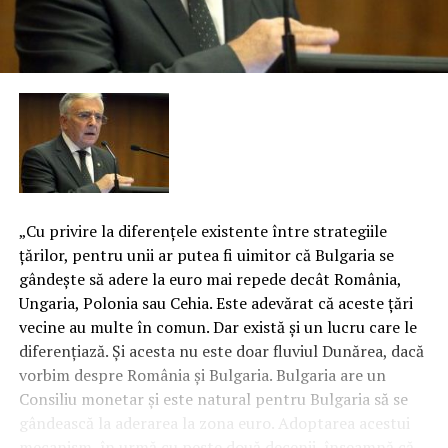
„Cu privire la diferenţele existente între strategiile
ţărilor, pentru unii ar putea fi uimitor că Bulgaria se
gândeşte să adere la euro mai repede decât România,
Ungaria, Polonia sau Cehia. Este adevărat că aceste ţări
vecine au multe în comun. Dar există şi un lucru care le
diferenţiază. Şi acesta nu este doar fluviul Dunărea, dacă
vorbim despre România şi Bulgaria. Bulgaria are un
Consiliu monetar şi este natural pentru Bulgaria să se
gândească la aderarea la zona euro.
Adoptarea acestui
mecanism, în urmă cu peste două decenii, înseamnă că