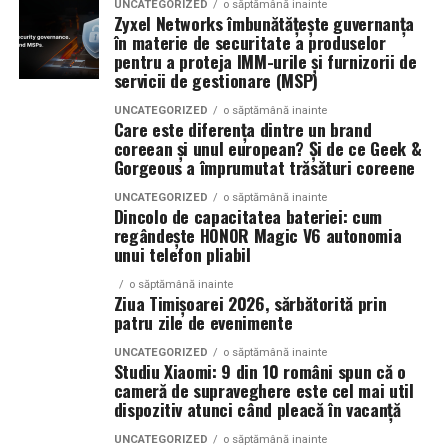
UNCATEGORIZED
o săptămână inainte
La La Lime
– prospețime reinterpretată
Zyxel Networks îmbunătățește guvernanța
în materie de securitate a produselor
Campaniile moderne permit segmentarea precisă a
Dacă preferi parfumurile fresh, luminoase și energice, La
pentru a proteja IMM-urile și furnizorii de
publicului și optimizarea continuă a mesajelor. Acest
servicii de gestionare (MSP)
La Lime este alegerea potrivită.
lucru contribuie la creșterea rentabilității investiției și la
UNCATEGORIZED
o săptămână inainte
îmbunătățirea performanței generale a strategiei de
Parfumul este construit în jurul lime-ului peruvian,
Care este diferența dintre un brand
marketing.
coreean și unul european? Și de ce Geek &
completat de un acord de lenjerie proaspăt spălată și
Gorgeous a împrumutat trăsături coreene
Akigalawood, o notă lemnoasă modernă care oferă
O strategie digitală eficientă presupune colaborarea
profunzime și persistență. Rezultatul este un parfum
UNCATEGORIZED
o săptămână inainte
Dincolo de capacitatea bateriei: cum
dintre toate componentele importante: website, SEO,
vibrant, contemporan și ușor de purtat în orice moment
regândește HONOR Magic V6 autonomia
conținut, promovare și analiză de date. Atunci când
al zilei.
unui telefon pliabil
aceste elemente sunt integrate corect, rezultatele devin
mai stabile și mai predictibile.
o săptămână inainte
Ziua Timișoarei 2026, sărbătorită prin
Tropic Thunder
– vacanța într-o sticlă
patru zile de evenimente
Pe termen lung, beneficiile sunt evidente. Crește
UNCATEGORIZED
o săptămână inainte
Pentru cei care preferă parfumurile mai calde și
numărul de clienți, se consolidează reputația brandului
Studiu Xiaomi: 9 din 10 români spun că o
senzuale, Tropic Thunder propune o atmosferă complet
și se dezvoltă relații mai puternice cu publicul. În plus,
cameră de supraveghere este cel mai util
diferită.
dispozitiv atunci când pleacă în vacanță
investițiile realizate în mediul online produc efecte care
se acumulează și generează valoare constantă.
UNCATEGORIZED
o săptămână inainte