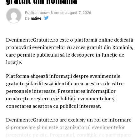
Publicat
acum 8 ore
pe
august 7, 2026
De
native
ARTICOLE PE ACEIASI TEMA:
PRIMA
URMATORUL
EvenimenteGratuite.ro este o platformă online dedicată
Revocarea procurorului general al României. Comisia
promovării evenimentelor cu acces gratuit din România,
Europeană se implică | JiulAZI
care permite publicului să le descopere în funcție de
NU RATATI
locație.
DEZASTRU pentru România! Decizia radicală a OMV
Petrom! Renunță la o investiție majoră! Care este
Platforma afișează informații despre evenimentele
motivul | JiulAZI
gratuite și facilitează identificarea acestora de către
persoanele interesate. Prezentarea informațiilor
urmărește creșterea vizibilității evenimentelor și
conectarea acestora cu publicul interesat.
EvenimenteGratuite.ro are exclusiv un rol de informare
și promovare și nu este organizatorul evenimentelor
prezentate pe site. Programul, condițiile de participare