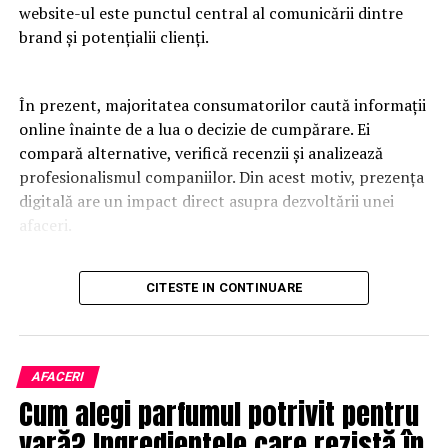
website-ul este punctul central al comunicării dintre
brand și potențialii clienți.
În prezent, majoritatea consumatorilor caută informații
online înainte de a lua o decizie de cumpărare. Ei
compară alternative, verifică recenzii și analizează
profesionalismul companiilor. Din acest motiv, prezența
digitală are un impact direct asupra dezvoltării unei
afaceri.
Un website modern trebuie să fie rapid, intuitiv și
CITESTE IN CONTINUARE
adaptat tuturor dispozitivelor. Utilizatorii apreciază
platformele care oferă acces rapid la informații și care
elimină obstacolele din procesul de navigare. O
experiență pozitivă contribuie la creșterea încrederii și
AFACERI
la îmbunătățirea ratelor de conversie.
Cum alegi parfumul potrivit pentru
vară? Ingredientele care rezistă în
Designul profesional influențează percepția asupra