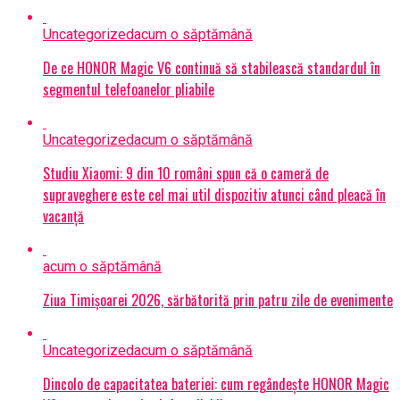
Uncategorized
acum o săptămână
De ce HONOR Magic V6 continuă să stabilească standardul în
segmentul telefoanelor pliabile
Uncategorized
acum o săptămână
Studiu Xiaomi: 9 din 10 români spun că o cameră de
supraveghere este cel mai util dispozitiv atunci când pleacă în
vacanță
acum o săptămână
Ziua Timișoarei 2026, sărbătorită prin patru zile de evenimente
Uncategorized
acum o săptămână
Dincolo de capacitatea bateriei: cum regândește HONOR Magic