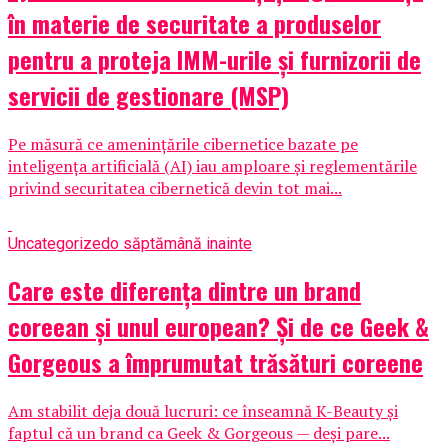
în materie de securitate a produselor
pentru a proteja IMM-urile și furnizorii de
servicii de gestionare (MSP)
Pe măsură ce amenințările cibernetice bazate pe
inteligența artificială (AI) iau amploare și reglementările
privind securitatea cibernetică devin tot mai...
Uncategorized
o săptămână inainte
Care este diferența dintre un brand
coreean și unul european? Și de ce Geek &
Gorgeous a împrumutat trăsături coreene
Am stabilit deja două lucruri: ce înseamnă K-Beauty și
faptul că un brand ca Geek & Gorgeous — deși pare...