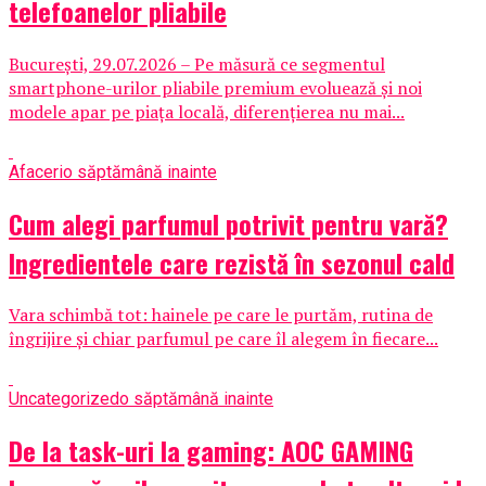
telefoanelor pliabile
București, 29.07.2026 – Pe măsură ce segmentul
smartphone-urilor pliabile premium evoluează și noi
modele apar pe piața locală, diferențierea nu mai...
Afaceri
o săptămână inainte
Cum alegi parfumul potrivit pentru vară?
Ingredientele care rezistă în sezonul cald
Vara schimbă tot: hainele pe care le purtăm, rutina de
îngrijire și chiar parfumul pe care îl alegem în fiecare...
Uncategorized
o săptămână inainte
De la task-uri la gaming: AOC GAMING