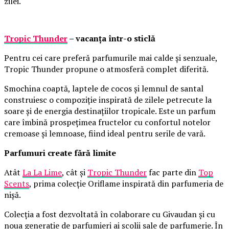
zilei.
Tropic Thunder
– vacanța într-o sticlă
Pentru cei care preferă parfumurile mai calde și senzuale,
Tropic Thunder propune o atmosferă complet diferită.
Smochina coaptă, laptele de cocos și lemnul de santal
construiesc o compoziție inspirată de zilele petrecute la
soare și de energia destinațiilor tropicale. Este un parfum
care îmbină prospețimea fructelor cu confortul notelor
cremoase și lemnoase, fiind ideal pentru serile de vară.
Parfumuri create fără limite
Atât
La La Lime
, cât și
Tropic Thunder
fac parte din
Top
Scents
, prima colecție Oriflame inspirată din parfumeria de
nișă.
Colecția a fost dezvoltată în colaborare cu Givaudan și cu
noua generație de parfumieri ai școlii sale de parfumerie. În