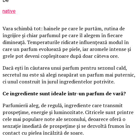
De
native
Vara schimbă tot: hainele pe care le purtăm, rutina de
îngrijire și chiar parfumul pe care îl alegem în fiecare
dimineață. Temperaturile ridicate influențează modul în
care un parfum evoluează pe piele, iar aromele intense și
grele pot deveni copleșitoare după doar câteva ore.
Dacă ești în căutarea unui parfum pentru sezonul cald,
secretul nu este să alegi neapărat un parfum mai puternic,
ci unul construit în jurul ingredientelor potrivite.
Ce ingrediente sunt ideale într-un parfum de vară?
Parfumierii aleg, de regulă, ingrediente care transmit
prospețime, energie și luminozitate. Citricele sunt printre
cele mai populare note ale sezonului, deoarece oferă o
senzație imediată de prospețime și se dezvoltă frumos în
contact cu pielea încălzită de soare.