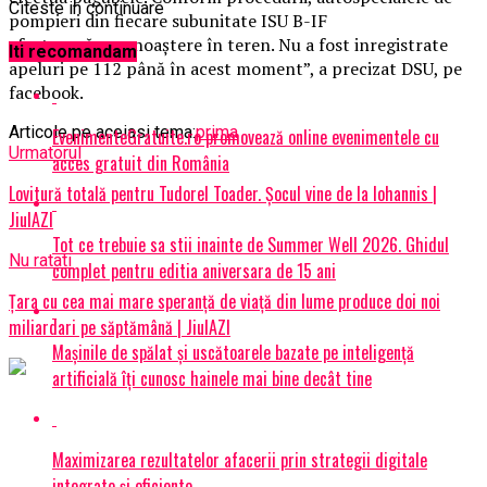
Citeste in continuare
pompieri din fiecare subunitate ISU B-IF
efectuează recunoaştere în teren.
Nu a fost inregistrate
Iti recomandam
apeluri pe 112 până în acest moment”, a precizat DSU, pe
facebook.
Articole pe aceiasi tema:
prima
EvenimenteGratuite.ro promovează online evenimentele cu
Urmatorul
acces gratuit din România
Lovitură totală pentru Tudorel Toader. Șocul vine de la Iohannis |
JiulAZI
Tot ce trebuie sa stii inainte de Summer Well 2026. Ghidul
Nu ratati
complet pentru editia aniversara de 15 ani
Țara cu cea mai mare speranță de viață din lume produce doi noi
miliardari pe săptămână | JiulAZI
Mașinile de spălat și uscătoarele bazate pe inteligență
artificială îți cunosc hainele mai bine decât tine
Maximizarea rezultatelor afacerii prin strategii digitale
integrate și eficiente