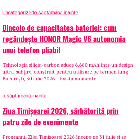
Uncategorized
o săptămână inainte
Dincolo de capacitatea bateriei: cum
regândește HONOR Magic V6 autonomia
unui telefon pliabil
Tehnologia siliciu-carbon aduce 6.660 mAh într-un design
ultra-subțire, construit pentru utilizare pe termen lung
București, 30 iulie 2026 – Există momente...
o săptămână inainte
Ziua Timișoarei 2026, sărbătorită prin
patru zile de evenimente
Programul Zilei Timișoarei 2026 începe pe 31 iulie și se