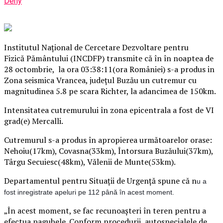
Deny
Institutul Naţional de Cercetare Dezvoltare pentru
Fizică Pământului (INCDFP) transmite că în în noaptea de
28 octombrie, la ora 03:38:11(ora României) s-a produs in
Zona seismica Vrancea, judeţul Buzău un cutremur cu
magnitudinea 5.8 pe scara Richter, la adancimea de 150km.
Intensitatea cutremurului în zona epicentrala a fost de VI
grad(e) Mercalli.
Cutremurul s-a produs în apropierea următoarelor orase:
Nehoiu(17km), Covasna(33km), Întorsura Buzăului(37km),
Târgu Secuiesc(48km), Vălenii de Munte(53km).
Departamentul pentru Situaţii de Urgenţă spune că n
u a
fost inregistrate apeluri pe 112 până în acest moment.
„În acest moment, se fac recunoaşteri în teren pentru a
efectua pagubele.
Conform procedurii, autospecialele de