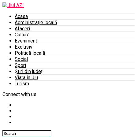
Acasa
Administrație locală
Afaceri
Cultură
Eveniment
Exclusiv
Politică locală
Social
Sport
Știri din județ
Viața în Jiu
Turism
Connect with us