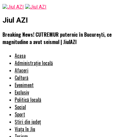
Jiul AZI
Breaking News! CUTREMUR puternic în Bucureşti, ce
magnitudine a avut seismul | JiulAZI
Acasa
Administrație locală
Afaceri
Cultură
Eveniment
Exclusiv
Politică locală
Social
Sport
Știri din județ
Viața în Jiu
Turism