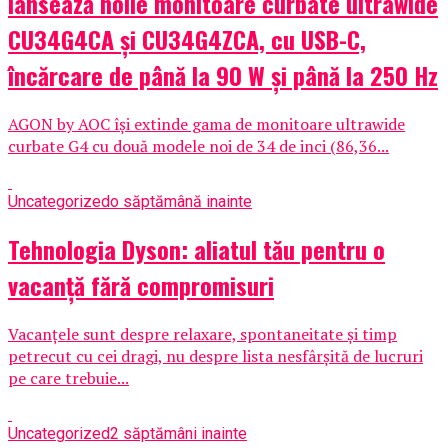
lansează noile monitoare curbate ultrawide
CU34G4CA și CU34G4ZCA, cu USB-C,
încărcare de până la 90 W și până la 250 Hz
AGON by AOC își extinde gama de monitoare ultrawide
curbate G4 cu două modele noi de 34 de inci (86,36...
Uncategorized
o săptămână inainte
Tehnologia Dyson: aliatul tău pentru o
vacanță fără compromisuri
Vacanțele sunt despre relaxare, spontaneitate și timp
petrecut cu cei dragi, nu despre lista nesfârșită de lucruri
pe care trebuie...
Uncategorized
2 săptămâni inainte