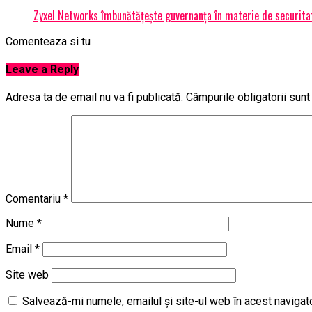
Zyxel Networks îmbunătățește guvernanța în materie de securitate
Comenteaza si tu
Leave a Reply
Adresa ta de email nu va fi publicată.
Câmpurile obligatorii sun
Comentariu
*
Nume
*
Email
*
Site web
Salvează-mi numele, emailul și site-ul web în acest navigat