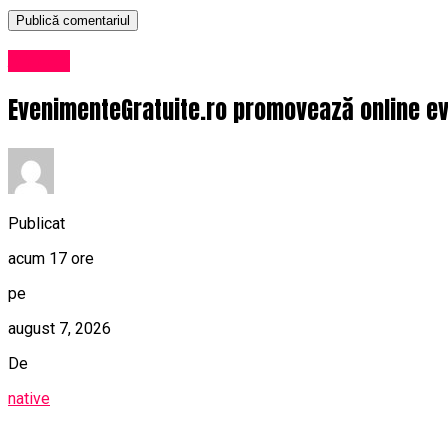
Afaceri
EvenimenteGratuite.ro promovează online ev
Publicat
acum 17 ore
pe
august 7, 2026
De
native