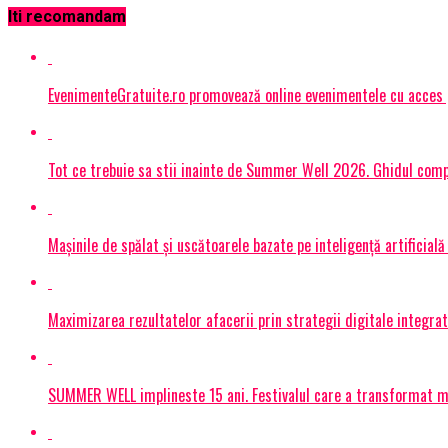
Iti recomandam
EvenimenteGratuite.ro promovează online evenimentele cu acces
Tot ce trebuie sa stii inainte de Summer Well 2026. Ghidul compl
Mașinile de spălat și uscătoarele bazate pe inteligență artificială
Maximizarea rezultatelor afacerii prin strategii digitale integrat
SUMMER WELL implineste 15 ani. Festivalul care a transformat muz