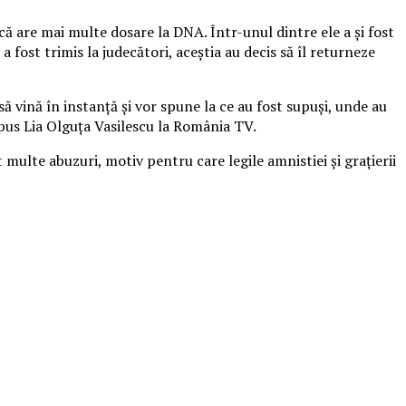
ă că are mai multe dosare la DNA. Într-unul dintre ele a şi fost
 fost trimis la judecători, aceştia au decis să îl returneze
ă vină în instanţă şi vor spune la ce au fost supuşi, unde au
 spus Lia Olguţa Vasilescu la România TV.
 multe abuzuri, motiv pentru care legile amnistiei şi graţierii