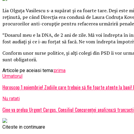
Lia Olguţa Vasilescu s-a supărat şi ea foarte tare. Deşi este m
reţinută, pe când Direcţia era condusă de Laura Codruţa Kovesi
procurorilor anti-corupţie pentru refacerea urmăririi penale
”Dosarul meu e la DNA, de 2 ani de zile. Mă voi îndrepta în in
fost audiaţi şi ce i-au forţat să facă. Ne vom îndrepta împotr
Conform unor surse politice, şi alţi colegi din PSD îi vor urm
sunt obligatorii.
Articole pe aceiasi tema:
prima
Urmatorul
Horoscop 1 noiembrie! Zodiile care trebuie să fie foarte atente la bani! 
Nu ratati
Cine va prelua Urgent Cargus. Consiliul Concurenței analizează tranzacția
Citeste in continuare