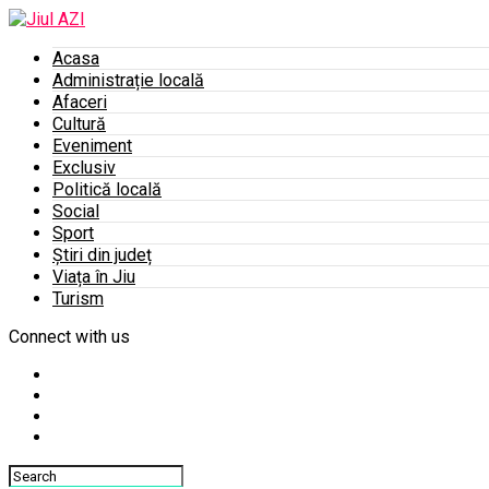
Acasa
Administrație locală
Afaceri
Cultură
Eveniment
Exclusiv
Politică locală
Social
Sport
Știri din județ
Viața în Jiu
Turism
Connect with us