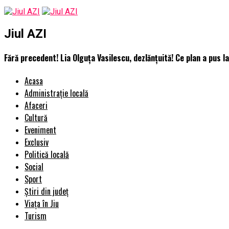
Jiul AZI
Fără precedent! Lia Olguța Vasilescu, dezlănțuită! Ce plan a pus la
Acasa
Administrație locală
Afaceri
Cultură
Eveniment
Exclusiv
Politică locală
Social
Sport
Știri din județ
Viața în Jiu
Turism