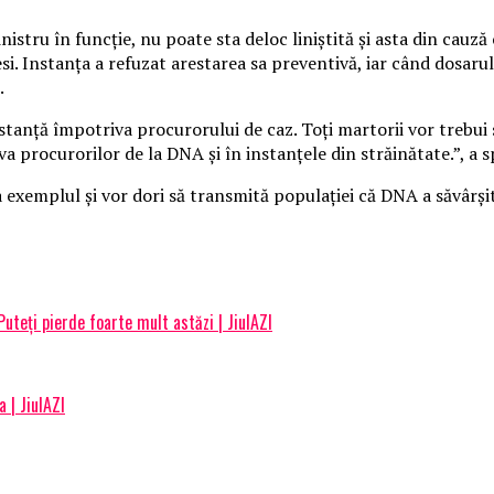
inistru în funcţie, nu poate sta deloc liniştită şi asta din cauz
. Instanţa a refuzat arestarea sa preventivă, iar când dosarul a
.
stanţă împotriva procurorului de caz. Toţi martorii vor trebui s
iva procurorilor de la DNA şi în instanţele din străinătate.”, a
a exemplul şi vor dori să transmită populaţiei că DNA a săvârşit
Puteți pierde foarte mult astăzi | JiulAZI
 | JiulAZI