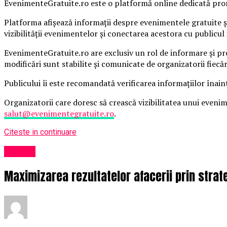
EvenimenteGratuite.ro este o platformă online dedicată promo
Platforma afișează informații despre evenimentele gratuite și
vizibilității evenimentelor și conectarea acestora cu publicul 
EvenimenteGratuite.ro are exclusiv un rol de informare și pr
modificări sunt stabilite și comunicate de organizatorii fiecă
Publicului îi este recomandată verificarea informațiilor înain
Organizatorii care doresc să crească vizibilitatea unui even
salut@evenimentegratuite.ro
.
Citeste in continuare
Afaceri
Maximizarea rezultatelor afacerii prin strateg