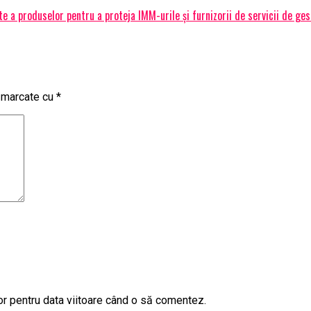
 a produselor pentru a proteja IMM-urile și furnizorii de servicii de ge
t marcate cu
*
or pentru data viitoare când o să comentez.