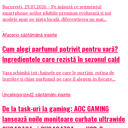
București, 29.07.2026 – Pe măsură ce segmentul
smartphone-urilor pliabile premium evoluează și noi
modele apar pe piața locală, diferențierea nu mai...
Afaceri
o săptămână inainte
Cum alegi parfumul potrivit pentru vară?
Ingredientele care rezistă în sezonul cald
Vara schimbă tot: hainele pe care le purtăm, rutina de
îngrijire și chiar parfumul pe care îl alegem în fiecare...
Uncategorized
2 săptămâni inainte
De la task-uri la gaming: AOC GAMING
lansează noile monitoare curbate ultrawide