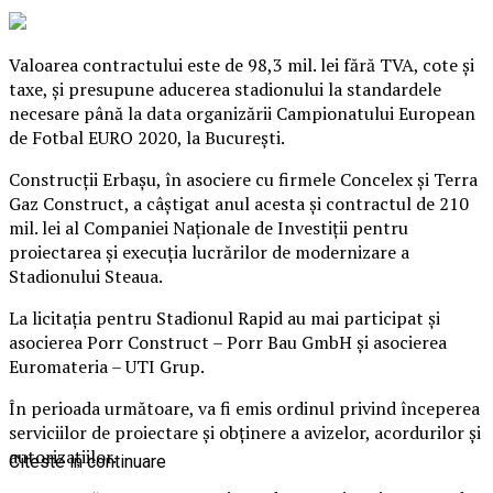
Valoarea contractului este de 98,3 mil. lei fără TVA, cote şi
taxe, şi presupune aducerea stadionului la standardele
necesare până la data organizării Campionatului European
de Fotbal EURO 2020, la Bucureşti.
Construcţii Erbaşu, în asociere cu firmele Concelex şi Terra
Gaz Construct, a câştigat anul acesta şi contractul de 210
mil. lei al Companiei Naţionale de Investiţii pentru
proiectarea şi execuţia lucrărilor de modernizare a
Stadionului Steaua.
La licitaţia pentru Stadionul Rapid au mai participat şi
asocierea Porr Construct – Porr Bau GmbH şi asocierea
Euromateria – UTI Grup.
În perioada următoare, va fi emis ordinul privind începerea
serviciilor de proiectare şi obţinere a avizelor, acordurilor şi
autorizaţiilor.
Citeste in continuare