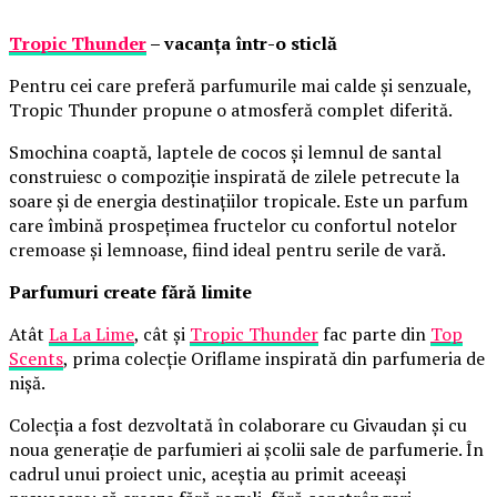
Tropic Thunder
– vacanța într-o sticlă
Pentru cei care preferă parfumurile mai calde și senzuale,
Tropic Thunder propune o atmosferă complet diferită.
Smochina coaptă, laptele de cocos și lemnul de santal
construiesc o compoziție inspirată de zilele petrecute la
soare și de energia destinațiilor tropicale. Este un parfum
care îmbină prospețimea fructelor cu confortul notelor
cremoase și lemnoase, fiind ideal pentru serile de vară.
Parfumuri create fără limite
Atât
La La Lime
, cât și
Tropic Thunder
fac parte din
Top
Scents
, prima colecție Oriflame inspirată din parfumeria de
nișă.
Colecția a fost dezvoltată în colaborare cu Givaudan și cu
noua generație de parfumieri ai școlii sale de parfumerie. În
cadrul unui proiect unic, aceștia au primit aceeași