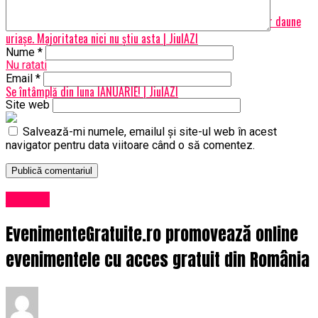
EXCLUSIV Mii de șoferi români riscă dosar penal și plata unor daune
uriașe. Majoritatea nici nu știu asta | JiulAZI
Nume
*
Nu ratati
Email
*
Se întâmplă din luna IANUARIE! | JiulAZI
Site web
Salvează-mi numele, emailul și site-ul web în acest
navigator pentru data viitoare când o să comentez.
Afaceri
EvenimenteGratuite.ro promovează online
evenimentele cu acces gratuit din România