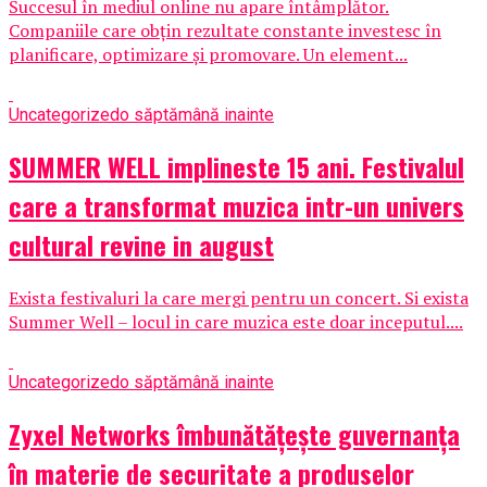
Succesul în mediul online nu apare întâmplător.
Companiile care obțin rezultate constante investesc în
planificare, optimizare și promovare. Un element...
Uncategorized
o săptămână inainte
SUMMER WELL implineste 15 ani. Festivalul
care a transformat muzica intr-un univers
cultural revine in august
Exista festivaluri la care mergi pentru un concert. Si exista
Summer Well – locul in care muzica este doar inceputul....
Uncategorized
o săptămână inainte
Zyxel Networks îmbunătățește guvernanța
în materie de securitate a produselor