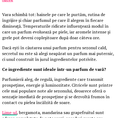
Vara schimbă tot: hainele pe care le purtăm, rutina de
îngrijire și chiar parfumul pe care îl alegem în fiecare
dimineață. Temperaturile ridicate influențează modul în
care un parfum evoluează pe piele, iar aromele intense și
grele pot deveni copleșitoare după doar câteva ore.
Dacă ești în căutarea unui parfum pentru sezonul cald,
secretul nu este să alegi neapărat un parfum mai puternic,
ci unul construit în jurul ingredientelor potrivite.
Ce ingrediente sunt ideale într-un parfum de vară?
Parfumierii aleg, de regulă, ingrediente care transmit
prospețime, energie și luminozitate. Citricele sunt printre
cele mai populare note ale sezonului, deoarece oferă o
senzație imediată de prospețime și se dezvoltă frumos în
contact cu pielea încălzită de soare.
Lime-ul
, bergamota, mandarina sau grapefruitul sunt