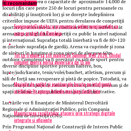
Noua arenă va avea o capacitate de aproximativ 14.000 de
Iti recomandam
locuri (din care peste 250 de locuri pentru persoanele cu
dizabilităţi şi însoţitorii lor) şi se doreşte îndeplinirea
criteriilor impuse de UEFA pentru derularea de competiţii
EvenimenteGratuite.ro promovează online evenimentele cu
sportive pentru nivelul de clasificare UEFA 4, astfel încât
acces gratuit din România
arena să poată găzdui competiţii cu public la nivel naţional
şi internaţional. Suprafaţa totală înierbată va fi de 80×120
m (inclusiv suprafaţa de gardă). Arena va cuprinde şi zona
de sărituri în lungime şi zona pistei de alergare 60m
Tot ce trebuie sa stii inainte de Summer Well 2026. Ghidul
outdoor. Complexul va fi prevăzut cu săli de sport pentru
complet pentru editia aniversara de 15 ani
diverse discipline sportive precum haltere, box,
lupte/judo/karate, tenis/volei/baschet, atletism, precum şi
săli de forţă sau recuperare şi pistă de popice. Totodată, va
Mașinile de spălat și uscătoarele bazate pe inteligență
beneficia şi de spaţii de cazare pentru sportivi, precum şi de
artificială îți cunosc hainele mai bine decât tine
spaţii de alimentaţie publică sau spaţii administrative.
Lucrările vor fi finanţate de Ministerul Dezvoltării
Regionale şi Administraţiei Publice, prin Compania
Maximizarea rezultatelor afacerii prin strategii digitale
Naţională de Investiţii (CNI).
integrate și eficiente
Prin Programul Naţional de Construcţii de Interes Public