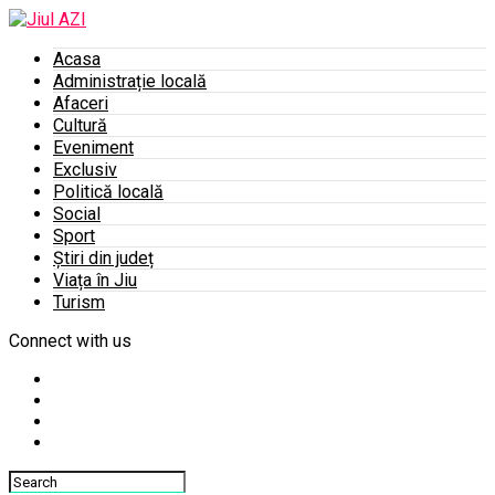
Acasa
Administrație locală
Afaceri
Cultură
Eveniment
Exclusiv
Politică locală
Social
Sport
Știri din județ
Viața în Jiu
Turism
Connect with us