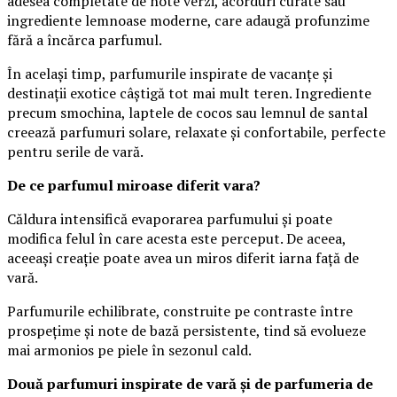
adesea completate de note verzi, acorduri curate sau
ingrediente lemnoase moderne, care adaugă profunzime
fără a încărca parfumul.
În același timp, parfumurile inspirate de vacanțe și
destinații exotice câștigă tot mai mult teren. Ingrediente
precum smochina, laptele de cocos sau lemnul de santal
creează parfumuri solare, relaxate și confortabile, perfecte
pentru serile de vară.
De ce parfumul miroase diferit vara?
Căldura intensifică evaporarea parfumului și poate
modifica felul în care acesta este perceput. De aceea,
aceeași creație poate avea un miros diferit iarna față de
vară.
Parfumurile echilibrate, construite pe contraste între
prospețime și note de bază persistente, tind să evolueze
mai armonios pe piele în sezonul cald.
Două parfumuri inspirate de vară și de parfumeria de