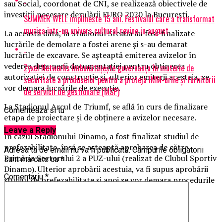
sau Social, coordonat de CNI, se realizează obiectivele de
investiţii necesare derulării EURO 2020 la Bucureşti.
SUMMER WELL implineste 15 ani. Festivalul care a transformat
muzica intr-un univers cultural revine in august
La această dată, la Stadionul Steaua au fost finalizate
lucrările de demolare a fostei arene şi s-au demarat
lucrările de excavare. Se aşteaptă emiterea avizelor în
vederea depunerii documentaţiei pentru obţinerea
Zyxel Networks îmbunătățește guvernanța în materie de
autorizaţiei de construcţie şi, ulterior emiterii acesteia, se
securitate a produselor pentru a proteja IMM-urile și furnizorii
vor demara lucrările de execuţie.
de servicii de gestionare (MSP)
La Stadionul Arcul de Triumf, se află în curs de finalizare
Comenteaza si tu
etapa de proiectare şi de obţinere a avizelor necesare.
Leave a Reply
In cazul Stadionului Dinamo, a fost finalizat studiul de
prefezabilitate, însă se aşteaptă aprobarea de către
Adresa ta de email nu va fi publicată.
Câmpurile obligatorii
Primăria Sectorului 2 a PUZ-ului (realizat de Clubul Sportiv
sunt marcate cu
*
Dinamo). Ulterior aprobării acestuia, va fi supus aprobării
Comentariu
*
studiul de prefezabilitate şi apoi se vor demara procedurile
de realizare şi avizare a studiului de fezabilitate.
Articole pe aceiasi tema:
prima
Urmatorul