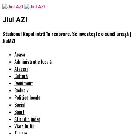
Jiul AZI
Stadionul Rapid intră în renovare. Se investește o sumă uriașă |
JiulAZI
Acasa
Administrație locală
Afaceri
Cultură
Eveniment
Exclusiv
Politică locală
Social
Sport
Știri din județ
Viața în Jiu
Turism