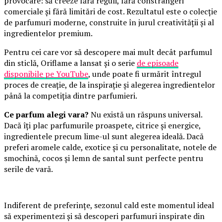
provocare: să creeze fără reguli, fără constrângeri
comerciale și fără limitări de cost. Rezultatul este o colecție
de parfumuri moderne, construite în jurul creativității și al
ingredientelor premium.
Pentru cei care vor să descopere mai mult decât parfumul
din sticlă, Oriflame a lansat și o serie
de episoade
disponibile pe YouTube
, unde poate fi urmărit întregul
proces de creație, de la inspirație și alegerea ingredientelor
până la competiția dintre parfumieri.
Ce parfum alegi vara?
Nu există un răspuns universal.
Dacă îți plac parfumurile proaspete, citrice și energice,
ingredientele precum lime-ul sunt alegerea ideală. Dacă
preferi aromele calde, exotice și cu personalitate, notele de
smochină, cocos și lemn de santal sunt perfecte pentru
serile de vară.
Indiferent de preferințe, sezonul cald este momentul ideal
să experimentezi și să descoperi parfumuri inspirate din