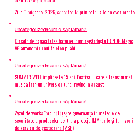
acum o săptămână
Ziua Timișoarei 2026, sărbătorită prin patru zile de evenimente
Uncategorized
acum o săptămână
Dincolo de capacitatea bateriei: cum regândește HONOR Magic
V6 autonomia unui telefon pliabil
Uncategorized
acum o săptămână
SUMMER WELL implineste 15 ani. Festivalul care a transformat
muzica intr-un univers cultural revine in august
Uncategorized
acum o săptămână
Zyxel Networks îmbunătățește guvernanța în materie de
securitate a produselor pentru a proteja IMM-urile și furnizorii
de servicii de gestionare (MSP)