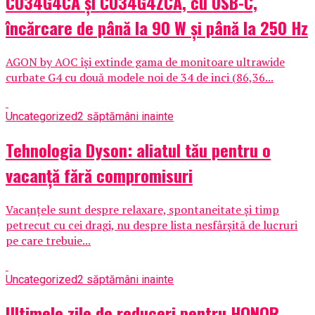
CU34G4CA și CU34G4ZCA, cu USB-C,
încărcare de până la 90 W și până la 250 Hz
AGON by AOC își extinde gama de monitoare ultrawide
curbate G4 cu două modele noi de 34 de inci (86,36...
Uncategorized
2 săptămâni inainte
Tehnologia Dyson: aliatul tău pentru o
vacanță fără compromisuri
Vacanțele sunt despre relaxare, spontaneitate și timp
petrecut cu cei dragi, nu despre lista nesfârșită de lucruri
pe care trebuie...
Uncategorized
2 săptămâni inainte
Ultimele zile de reduceri pentru HONOR