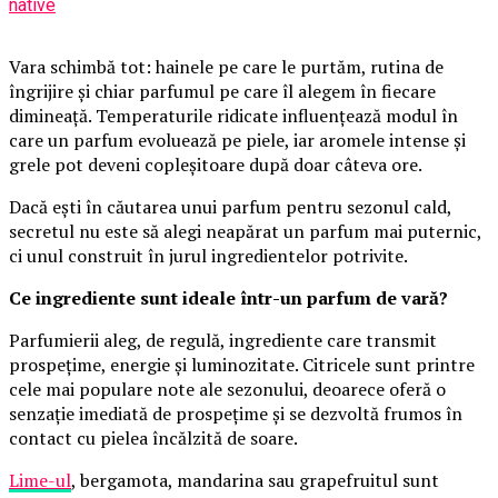
native
Vara schimbă tot: hainele pe care le purtăm, rutina de
îngrijire și chiar parfumul pe care îl alegem în fiecare
dimineață. Temperaturile ridicate influențează modul în
care un parfum evoluează pe piele, iar aromele intense și
grele pot deveni copleșitoare după doar câteva ore.
Dacă ești în căutarea unui parfum pentru sezonul cald,
secretul nu este să alegi neapărat un parfum mai puternic,
ci unul construit în jurul ingredientelor potrivite.
Ce ingrediente sunt ideale într-un parfum de vară?
Parfumierii aleg, de regulă, ingrediente care transmit
prospețime, energie și luminozitate. Citricele sunt printre
cele mai populare note ale sezonului, deoarece oferă o
senzație imediată de prospețime și se dezvoltă frumos în
contact cu pielea încălzită de soare.
Lime-ul
, bergamota, mandarina sau grapefruitul sunt