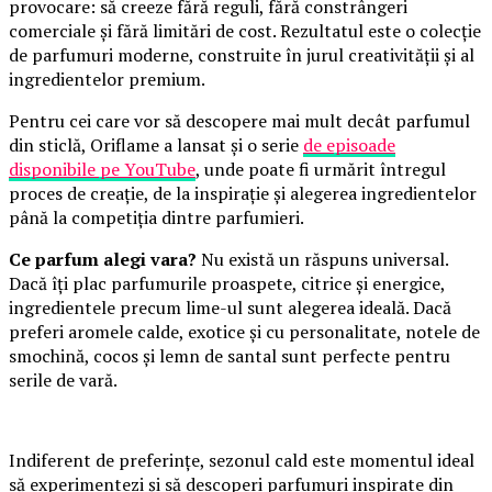
provocare: să creeze fără reguli, fără constrângeri
comerciale și fără limitări de cost. Rezultatul este o colecție
de parfumuri moderne, construite în jurul creativității și al
ingredientelor premium.
Pentru cei care vor să descopere mai mult decât parfumul
din sticlă, Oriflame a lansat și o serie
de episoade
disponibile pe YouTube
, unde poate fi urmărit întregul
proces de creație, de la inspirație și alegerea ingredientelor
până la competiția dintre parfumieri.
Ce parfum alegi vara?
Nu există un răspuns universal.
Dacă îți plac parfumurile proaspete, citrice și energice,
ingredientele precum lime-ul sunt alegerea ideală. Dacă
preferi aromele calde, exotice și cu personalitate, notele de
smochină, cocos și lemn de santal sunt perfecte pentru
serile de vară.
Indiferent de preferințe, sezonul cald este momentul ideal
să experimentezi și să descoperi parfumuri inspirate din