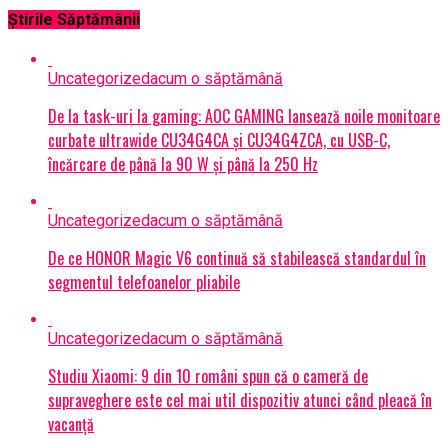
Știrile Săptămânii
Uncategorized
acum o săptămână
De la task-uri la gaming: AOC GAMING lansează noile monitoare
curbate ultrawide CU34G4CA și CU34G4ZCA, cu USB-C,
încărcare de până la 90 W și până la 250 Hz
Uncategorized
acum o săptămână
De ce HONOR Magic V6 continuă să stabilească standardul în
segmentul telefoanelor pliabile
Uncategorized
acum o săptămână
Studiu Xiaomi: 9 din 10 români spun că o cameră de
supraveghere este cel mai util dispozitiv atunci când pleacă în
vacanță