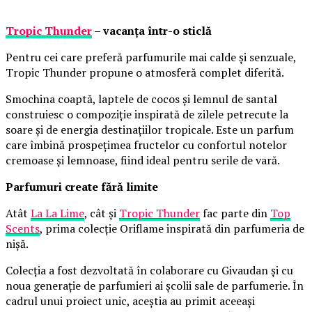
Tropic Thunder
– vacanța într-o sticlă
Pentru cei care preferă parfumurile mai calde și senzuale,
Tropic Thunder propune o atmosferă complet diferită.
Smochina coaptă, laptele de cocos și lemnul de santal
construiesc o compoziție inspirată de zilele petrecute la
soare și de energia destinațiilor tropicale. Este un parfum
care îmbină prospețimea fructelor cu confortul notelor
cremoase și lemnoase, fiind ideal pentru serile de vară.
Parfumuri create fără limite
Atât
La La Lime
, cât și
Tropic Thunder
fac parte din
Top
Scents
, prima colecție Oriflame inspirată din parfumeria de
nișă.
Colecția a fost dezvoltată în colaborare cu Givaudan și cu
noua generație de parfumieri ai școlii sale de parfumerie. În
cadrul unui proiect unic, aceștia au primit aceeași