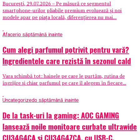
București, 29.07.2026 – Pe măsură ce segmentul
smartphone-urilor pliabile premium evoluează și noi
modele apar pe piața locală, diferențierea nu mai...
Afaceri
o săptămână inainte
Cum alegi parfumul potrivit pentru vară?
Ingredientele care rezistă în sezonul cald
Vara schimbă tot: hainele pe care le purtăm, rutina de
îngrijire și chiar parfumul pe care îl alegem în fiecare...
Uncategorized
o săptămână inainte
De la task-uri la gaming: AOC GAMING
lansează noile monitoare curbate ultrawide
CU34G4CA și CU34G4ZCA, cu USB-C,