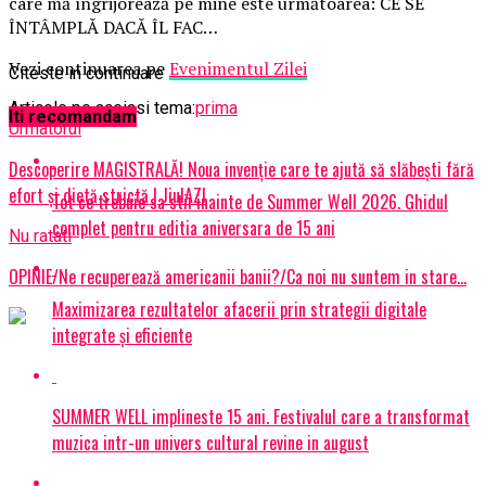
care mă îngrijorează pe mine este următoarea: CE SE
ÎNTÂMPLĂ DACĂ ÎL FAC…
Vezi continuarea pe
Evenimentul Zilei
Citeste in continuare
Articole pe aceiasi tema:
prima
Iti recomandam
Urmatorul
Descoperire MAGISTRALĂ! Noua invenție care te ajută să slăbești fără
efort și dietă strictă | JiulAZI
Tot ce trebuie sa stii inainte de Summer Well 2026. Ghidul
complet pentru editia aniversara de 15 ani
Nu ratati
OPINIE/Ne recuperează americanii banii?/Ca noi nu suntem in stare…
Maximizarea rezultatelor afacerii prin strategii digitale
integrate și eficiente
SUMMER WELL implineste 15 ani. Festivalul care a transformat
muzica intr-un univers cultural revine in august