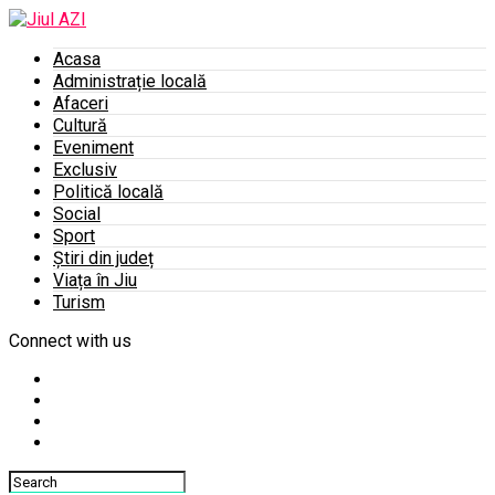
Acasa
Administrație locală
Afaceri
Cultură
Eveniment
Exclusiv
Politică locală
Social
Sport
Știri din județ
Viața în Jiu
Turism
Connect with us