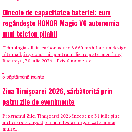
Dincolo de capacitatea bateriei: cum
regândește HONOR Magic V6 autonomia
unui telefon pliabil
Tehnologia siliciu-carbon aduce 6.660 mAh într-un design
ultra-subțire, construit pentru utilizare pe termen lung
București, 30 iulie 2026 – Există momente...
o săptămână inainte
Ziua Timișoarei 2026, sărbătorită prin
patru zile de evenimente
Programul Zilei Timișoarei 2026 începe pe 31 iulie și se
încheie pe 3 august, cu manifestări organizate în mai
multe...