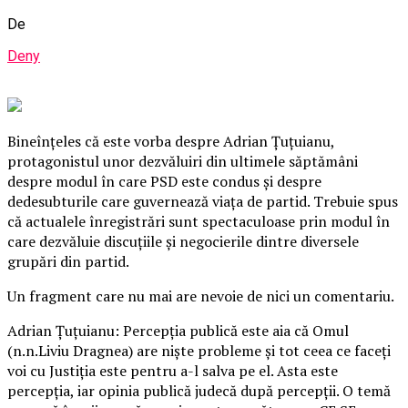
De
Deny
Bineînţeles că este vorba despre Adrian Țuţuianu,
protagonistul unor dezvăluiri din ultimele săptămâni
despre modul în care PSD este condus şi despre
dedesubturile care guvernează viaţa de partid. Trebuie spus
că actualele înregistrări sunt spectaculoase prin modul în
care dezvăluie discuţiile şi negocierile dintre diversele
grupări din partid.
Un fragment care nu mai are nevoie de nici un comentariu.
Adrian Țuţuianu: Percepţia publică este aia că Omul
(n.n.Liviu Dragnea) are nişte probleme şi tot ceea ce faceţi
voi cu Justiţia este pentru a-l salva pe el. Asta este
percepţia, iar opinia publică judecă după percepţii. O temă