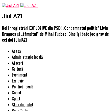
Jiul AZI
Noi înregistrări EXPLOZIVE din PSD! „Condamnatul politic” Liviu
Dragnea și „tâmpitul” de Mihai Tudose! Cine își bate joc grav de
cei doi | JiulAZI
Acasa
Administrație locală
Afaceri
Cultură
Eveniment
Exclusiv
Politică locală
Social
Sport
Știri din județ
Viața în Jiu