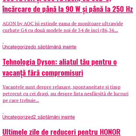
încărcare de până la 90 W și până la 250 Hz
AGON by AOC își extinde gama de monitoare ultrawide
curbate G4 cu două modele noi de 34 de inci (86,36...
Uncategorized
o săptămână inainte
Tehnologia Dyson: aliatul tău pentru o
vacanță fără compromisuri
Vacanțele sunt despre relaxare, spontaneitate și timp
petrecut cu cei dragi, nu despre lista nesfârșită de lucruri
pe care trebuie...
Uncategorized
2 săptămâni inainte
Ultimele zile de reduceri pentru HONOR