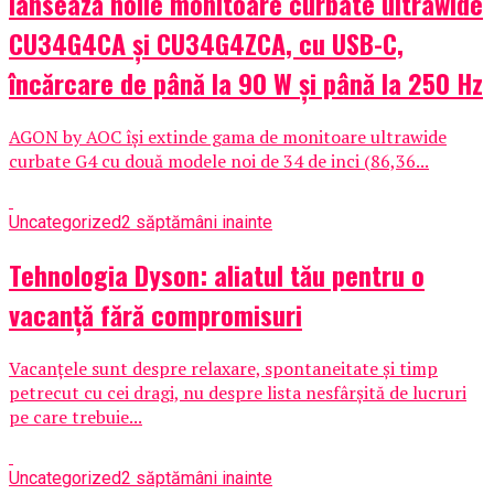
lansează noile monitoare curbate ultrawide
CU34G4CA și CU34G4ZCA, cu USB-C,
încărcare de până la 90 W și până la 250 Hz
AGON by AOC își extinde gama de monitoare ultrawide
curbate G4 cu două modele noi de 34 de inci (86,36...
Uncategorized
2 săptămâni inainte
Tehnologia Dyson: aliatul tău pentru o
vacanță fără compromisuri
Vacanțele sunt despre relaxare, spontaneitate și timp
petrecut cu cei dragi, nu despre lista nesfârșită de lucruri
pe care trebuie...
Uncategorized
2 săptămâni inainte