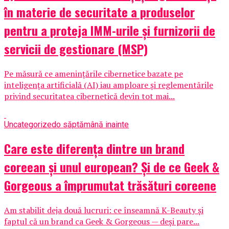
în materie de securitate a produselor
pentru a proteja IMM-urile și furnizorii de
servicii de gestionare (MSP)
Pe măsură ce amenințările cibernetice bazate pe
inteligența artificială (AI) iau amploare și reglementările
privind securitatea cibernetică devin tot mai...
Uncategorized
o săptămână inainte
Care este diferența dintre un brand
coreean și unul european? Și de ce Geek &
Gorgeous a împrumutat trăsături coreene
Am stabilit deja două lucruri: ce înseamnă K-Beauty și
faptul că un brand ca Geek & Gorgeous — deși pare...