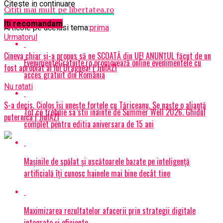
Citeste in continuare
Citiţi mai mult pe libertatea.ro
Iti recomandam
Articole pe aceiasi tema:
prima
Urmatorul
Cineva chiar şi-a propus să ne SCOATĂ din UE! ANUNȚUL făcut de un
EvenimenteGratuite.ro promovează online evenimentele cu
fost apropiat al lui Dragnea! | JiulAZI
acces gratuit din România
Nu ratati
S-a decis. Cioloș își unește forțele cu Tăriceanu. Se naște o alianță
Tot ce trebuie sa stii inainte de Summer Well 2026. Ghidul
puternică | JiulAZI
complet pentru editia aniversara de 15 ani
Mașinile de spălat și uscătoarele bazate pe inteligență
artificială îți cunosc hainele mai bine decât tine
Maximizarea rezultatelor afacerii prin strategii digitale
integrate și eficiente