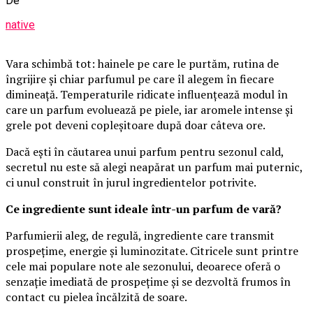
De
native
Vara schimbă tot: hainele pe care le purtăm, rutina de
îngrijire și chiar parfumul pe care îl alegem în fiecare
dimineață. Temperaturile ridicate influențează modul în
care un parfum evoluează pe piele, iar aromele intense și
grele pot deveni copleșitoare după doar câteva ore.
Dacă ești în căutarea unui parfum pentru sezonul cald,
secretul nu este să alegi neapărat un parfum mai puternic,
ci unul construit în jurul ingredientelor potrivite.
Ce ingrediente sunt ideale într-un parfum de vară?
Parfumierii aleg, de regulă, ingrediente care transmit
prospețime, energie și luminozitate. Citricele sunt printre
cele mai populare note ale sezonului, deoarece oferă o
senzație imediată de prospețime și se dezvoltă frumos în
contact cu pielea încălzită de soare.