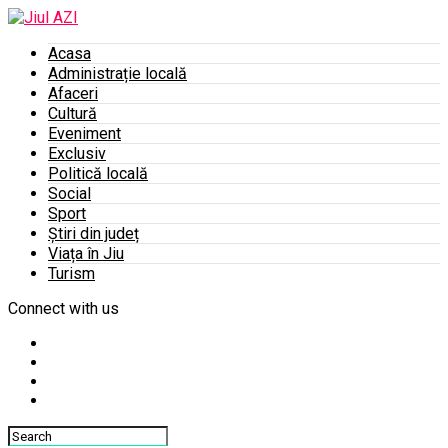
Acasa
Administrație locală
Afaceri
Cultură
Eveniment
Exclusiv
Politică locală
Social
Sport
Știri din județ
Viața în Jiu
Turism
Connect with us