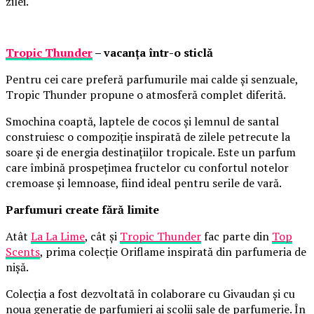
zilei.
Tropic Thunder
– vacanța într-o sticlă
Pentru cei care preferă parfumurile mai calde și senzuale,
Tropic Thunder propune o atmosferă complet diferită.
Smochina coaptă, laptele de cocos și lemnul de santal
construiesc o compoziție inspirată de zilele petrecute la
soare și de energia destinațiilor tropicale. Este un parfum
care îmbină prospețimea fructelor cu confortul notelor
cremoase și lemnoase, fiind ideal pentru serile de vară.
Parfumuri create fără limite
Atât
La La Lime
, cât și
Tropic Thunder
fac parte din
Top
Scents
, prima colecție Oriflame inspirată din parfumeria de
nișă.
Colecția a fost dezvoltată în colaborare cu Givaudan și cu
noua generație de parfumieri ai școlii sale de parfumerie. În