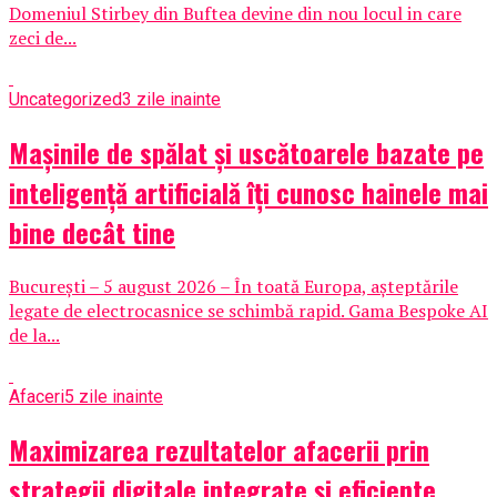
Domeniul Stirbey din Buftea devine din nou locul in care
zeci de...
Uncategorized
3 zile inainte
Mașinile de spălat și uscătoarele bazate pe
inteligență artificială îți cunosc hainele mai
bine decât tine
București – 5 august 2026 – În toată Europa, așteptările
legate de electrocasnice se schimbă rapid. Gama Bespoke AI
de la...
Afaceri
5 zile inainte
Maximizarea rezultatelor afacerii prin
strategii digitale integrate și eficiente