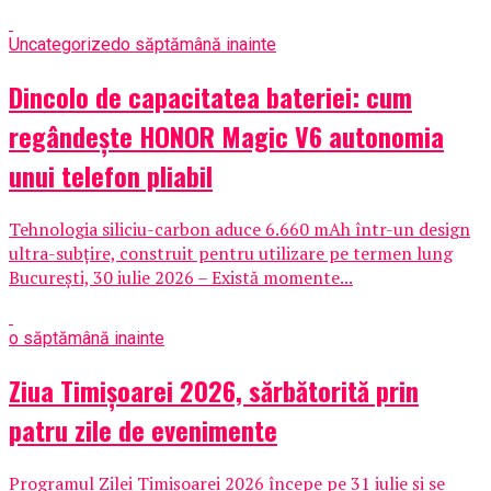
Uncategorized
o săptămână inainte
Dincolo de capacitatea bateriei: cum
regândește HONOR Magic V6 autonomia
unui telefon pliabil
Tehnologia siliciu-carbon aduce 6.660 mAh într-un design
ultra-subțire, construit pentru utilizare pe termen lung
București, 30 iulie 2026 – Există momente...
o săptămână inainte
Ziua Timișoarei 2026, sărbătorită prin
patru zile de evenimente
Programul Zilei Timișoarei 2026 începe pe 31 iulie și se