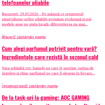
telefoanelor pliabile
București, 29.07.2026 – Pe măsură ce segmentul
smartphone-urilor pliabile premium evoluează și noi
modele apar pe piața locală, diferențierea nu mai...
Afaceri
2 săptămâni inainte
Cum alegi parfumul potrivit pentru vară?
Ingredientele care rezistă în sezonul cald
Vara schimbă tot: hainele pe care le purtăm, rutina de
îngrijire și chiar parfumul pe care îl alegem în fiecare...
Uncategorized
2 săptămâni inainte
De la task-uri la gaming: AOC GAMING