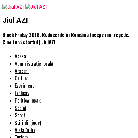
Jiul AZI
Black Friday 2018. Reducerile în România începe mai repede.
Cine fură startul | JiulAZI
Acasa
Administrație locală
Afaceri
Cultură
Eveniment
Exclusiv
Politică locală
Social
Sport
Știri din județ
Viața în Jiu
Turism