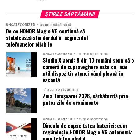
Pentru cei care vor să descopere mai mult decât
parfumul din sticlă, Oriflame a lansat și o serie
de
ȘTIRILE SĂPTĂMÂNII
episoade disponibile pe YouTube
, unde poate fi urmărit
întregul proces de creație, de la inspirație și alegerea
UNCATEGORIZED
acum o săptămână
De ce HONOR Magic V6 continuă să
ingredientelor până la competiția dintre parfumieri.
stabilească standardul în segmentul
telefoanelor pliabile
Ce parfum alegi vara?
Nu există un răspuns universal.
Dacă îți plac parfumurile proaspete, citrice și energice,
UNCATEGORIZED
acum o săptămână
Studiu Xiaomi: 9 din 10 români spun că o
ingredientele precum lime-ul sunt alegerea ideală. Dacă
cameră de supraveghere este cel mai
preferi aromele calde, exotice și cu personalitate, notele
util dispozitiv atunci când pleacă în
de smochină, cocos și lemn de santal sunt perfecte
vacanță
pentru serile de vară.
acum o săptămână
Ziua Timișoarei 2026, sărbătorită prin
patru zile de evenimente
Indiferent de preferințe, sezonul cald este momentul
ideal să experimentezi și să descoperi parfumuri
UNCATEGORIZED
acum o săptămână
inspirate din universul parfumeriei de nișă. Iar
colecția
Dincolo de capacitatea bateriei: cum
Top Scents
de la Oriflame demonstrează că
regândește HONOR Magic V6 autonomia
ingredientele premium, creativitatea și accesibilitatea
unui telefon pliabil