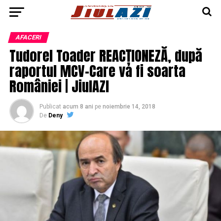
AFACERI
Tudorel Toader REACȚIONEZĂ, după
raportul MCV-Care va fi soarta
României | JiulAZI
Publicat
acum 8 ani
pe
noiembrie 14, 2018
De
Deny