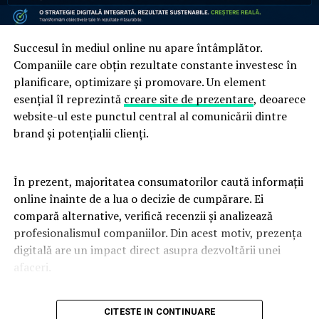
Succesul în mediul online nu apare întâmplător.
Companiile care obțin rezultate constante investesc în
planificare, optimizare și promovare. Un element
esențial îl reprezintă
creare site de prezentare
, deoarece
website-ul este punctul central al comunicării dintre
brand și potențialii clienți.
În prezent, majoritatea consumatorilor caută informații
online înainte de a lua o decizie de cumpărare. Ei
compară alternative, verifică recenzii și analizează
profesionalismul companiilor. Din acest motiv, prezența
digitală are un impact direct asupra dezvoltării unei
afaceri.
Un website modern trebuie să fie rapid, intuitiv și
CITESTE IN CONTINUARE
adaptat tuturor dispozitivelor. Utilizatorii apreciază