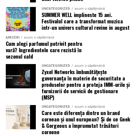
pot exista în aceeași sticlă.
UNCATEGORIZED
acum o săptămână
SUMMER WELL implineste 15 ani.
(Advertorial)
Festivalul care a transformat muzica
intr-un univers cultural revine in august
AFACERI
acum o săptămână
Cum alegi parfumul potrivit pentru
vară? Ingredientele care rezistă în
sezonul cald
UNCATEGORIZED
acum o săptămână
Zyxel Networks îmbunătățește
guvernanța în materie de securitate a
produselor pentru a proteja IMM-urile și
furnizorii de servicii de gestionare
(MSP)
UNCATEGORIZED
acum o săptămână
Care este diferența dintre un brand
coreean și unul european? Și de ce Geek
& Gorgeous a împrumutat trăsături
coreene