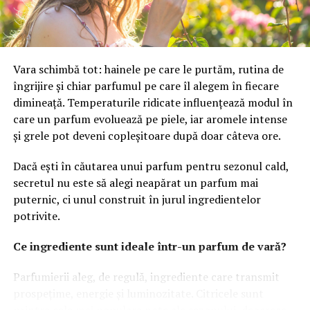
Pe lângă experiența oferită de website, vizibilitatea este
un factor decisiv. Chiar și cea mai bună platformă poate
avea rezultate limitate dacă nu este găsită de publicul
Vara schimbă tot: hainele pe care le purtăm, rutina de
potrivit. De aceea, optimizarea și promovarea trebuie să
îngrijire și chiar parfumul pe care îl alegem în fiecare
facă parte din aceeași strategie.
dimineață. Temperaturile ridicate influențează modul în
Pentru atragerea unui trafic relevant și pentru
care un parfum evoluează pe piele, iar aromele intense
creșterea vizibilității în motoarele de căutare, multe
și grele pot deveni copleșitoare după doar câteva ore.
afaceri aleg
servicii de optimizare SEO
, una dintre cele
Dacă ești în căutarea unui parfum pentru sezonul cald,
mai eficiente investiții digitale pe termen lung.
secretul nu este să alegi neapărat un parfum mai
puternic, ci unul construit în jurul ingredientelor
Optimizarea SEO presupune îmbunătățirea structurii
potrivite.
tehnice a website-ului, dezvoltarea conținutului și
Ce ingrediente sunt ideale într-un parfum de vară?
monitorizarea constantă a performanței. Atunci când
toate aceste elemente funcționează împreună,
Parfumierii aleg, de regulă, ingrediente care transmit
platforma poate genera trafic organic constant și poate
prospețime, energie și luminozitate. Citricele sunt
atrage utilizatori interesați de produsele sau serviciile