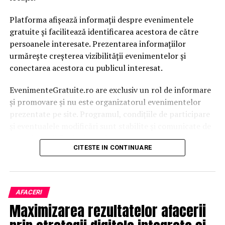
Platforma afișează informații despre evenimentele
gratuite și facilitează identificarea acestora de către
persoanele interesate. Prezentarea informațiilor
urmărește creșterea vizibilității evenimentelor și
conectarea acestora cu publicul interesat.
EvenimenteGratuite.ro are exclusiv un rol de informare
și promovare și nu este organizatorul evenimentelor
prezentate pe site. Programul, condițiile de participare
și eventualele modificări sunt stabilite și comunicate de
organizatorii fiecărui eveniment.
CITESTE IN CONTINUARE
Publicului îi este recomandată verificarea informațiilor
înainte de participare.
AFACERI
Organizatorii care doresc să crească vizibilitatea unui
Maximizarea rezultatelor afacerii
eveniment cu acces gratuit pot solicita o ofertă de
promovare din partea echipei EvenimenteGratuite.ro.