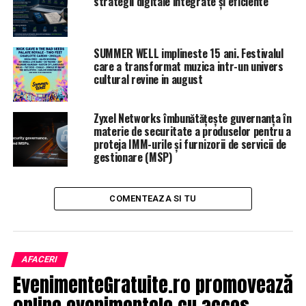
strategii digitale integrate și eficiente
Tudorel Toader.
ARTICOLE PE ACEIASI TEMA:
PRIMA
SUMMER WELL implineste 15 ani. Festivalul
URMATORUL
care a transformat muzica intr-un univers
Lovitură pentru bucureșteni. Cu cât s-ar putea scumpi
cultural revine in august
prețul călătoriei | JiulAZI
NU RATATI
Zyxel Networks îmbunătățește guvernanța în
Legătura misterioasă dintre Florian Coldea și unul dintre
materie de securitate a produselor pentru a
”băieții deștepți” din energie | JiulAZI
proteja IMM-urile și furnizorii de servicii de
gestionare (MSP)
COMENTEAZA SI TU
AFACERI
EvenimenteGratuite.ro promovează
online evenimentele cu acces