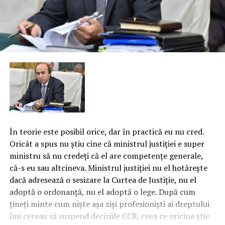
În teorie este posibil orice, dar în practică eu nu cred.
Oricât a spus nu ştiu cine că ministrul justiţiei e super
ministru să nu credeţi că el are competenţe generale,
că-s eu sau altcineva. Ministrul justiţiei nu el hotăreşte
dacă adresează o sesizare la Curtea de Justiţie, nu el
adoptă o ordonanţă, nu el adoptă o lege. După cum
ţineţi minte cum nişte aşa zişi profesionişti ai dreptului
îmi cereau să suspend deciziile CCR, ceea ce oricine ştie