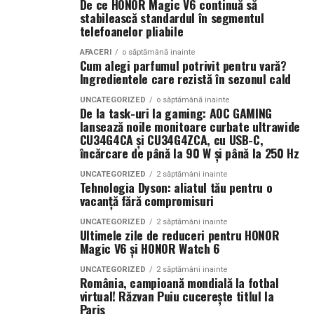
De ce HONOR Magic V6 continuă să
(Advertorial AI)
parfum care îmbină prospețimea fructelor cu confortul
stabilească standardul în segmentul
telefoanelor pliabile
notelor cremoase și lemnoase, fiind ideal pentru serile
de vară.
AFACERI
o săptămână inainte
Cum alegi parfumul potrivit pentru vară?
Ingredientele care rezistă în sezonul cald
Parfumuri create fără limite
UNCATEGORIZED
o săptămână inainte
Atât
La La Lime
, cât și
Tropic Thunder
fac parte din
Top
De la task-uri la gaming: AOC GAMING
lansează noile monitoare curbate ultrawide
Scents
, prima colecție Oriflame inspirată din parfumeria
CU34G4CA și CU34G4ZCA, cu USB-C,
de nișă.
încărcare de până la 90 W și până la 250 Hz
Colecția a fost dezvoltată în colaborare cu Givaudan și
UNCATEGORIZED
2 săptămâni inainte
Tehnologia Dyson: aliatul tău pentru o
cu noua generație de parfumieri ai școlii sale de
vacanță fără compromisuri
parfumerie. În cadrul unui proiect unic, aceștia au
primit aceeași provocare: să creeze fără reguli, fără
UNCATEGORIZED
2 săptămâni inainte
Ultimele zile de reduceri pentru HONOR
constrângeri comerciale și fără limitări de cost.
Magic V6 și HONOR Watch 6
Rezultatul este o colecție de parfumuri moderne,
UNCATEGORIZED
2 săptămâni inainte
construite în jurul creativității și al ingredientelor
România, campioană mondială la fotbal
premium.
virtual! Răzvan Puiu cucerește titlul la
Paris