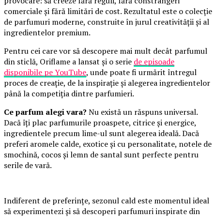
provocare: să creeze fără reguli, fără constrângeri
comerciale și fără limitări de cost. Rezultatul este o colecție
de parfumuri moderne, construite în jurul creativității și al
ingredientelor premium.
Pentru cei care vor să descopere mai mult decât parfumul
din sticlă, Oriflame a lansat și o serie
de episoade
disponibile pe YouTube
, unde poate fi urmărit întregul
proces de creație, de la inspirație și alegerea ingredientelor
până la competiția dintre parfumieri.
Ce parfum alegi vara?
Nu există un răspuns universal.
Dacă îți plac parfumurile proaspete, citrice și energice,
ingredientele precum lime-ul sunt alegerea ideală. Dacă
preferi aromele calde, exotice și cu personalitate, notele de
smochină, cocos și lemn de santal sunt perfecte pentru
serile de vară.
Indiferent de preferințe, sezonul cald este momentul ideal
să experimentezi și să descoperi parfumuri inspirate din