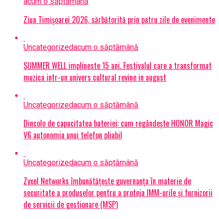
acum o săptămână
Ziua Timișoarei 2026, sărbătorită prin patru zile de evenimente
Uncategorized
acum o săptămână
SUMMER WELL implineste 15 ani. Festivalul care a transformat
muzica intr-un univers cultural revine in august
Uncategorized
acum o săptămână
Dincolo de capacitatea bateriei: cum regândește HONOR Magic
V6 autonomia unui telefon pliabil
Uncategorized
acum o săptămână
Zyxel Networks îmbunătățește guvernanța în materie de
securitate a produselor pentru a proteja IMM-urile și furnizorii
de servicii de gestionare (MSP)