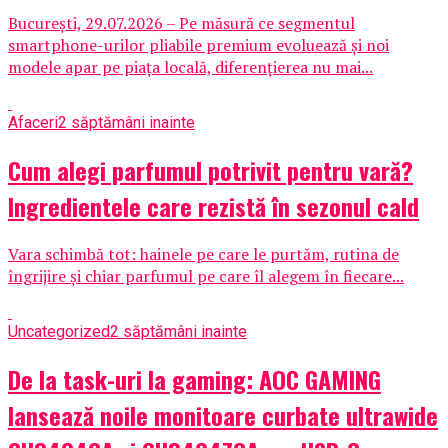
București, 29.07.2026 – Pe măsură ce segmentul
smartphone-urilor pliabile premium evoluează și noi
modele apar pe piața locală, diferențierea nu mai...
Afaceri
2 săptămâni inainte
Cum alegi parfumul potrivit pentru vară?
Ingredientele care rezistă în sezonul cald
Vara schimbă tot: hainele pe care le purtăm, rutina de
îngrijire și chiar parfumul pe care îl alegem în fiecare...
Uncategorized
2 săptămâni inainte
De la task-uri la gaming: AOC GAMING
lansează noile monitoare curbate ultrawide