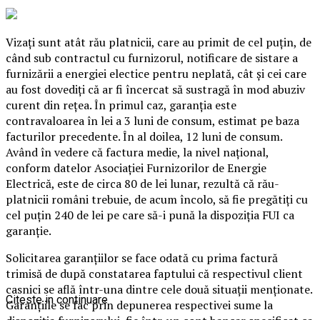
Vizaţi sunt atât rău platnicii, care au primit de cel puţin, de
când sub contractul cu furnizorul, notificare de sistare a
furnizării a energiei electice pentru neplată, cât şi cei care
au fost dovediţi că ar fi încercat să sustragă în mod abuziv
curent din reţea. În primul caz, garanţia este
contravaloarea în lei a 3 luni de consum, estimat pe baza
facturilor precedente. În al doilea, 12 luni de consum.
Având în vedere că factura medie, la nivel naţional,
conform datelor Asociaţiei Furnizorilor de Energie
Electrică, este de circa 80 de lei lunar, rezultă că rău-
platnicii români trebuie, de acum încolo, să fie pregătiţi cu
cel puţin 240 de lei pe care să-i pună la dispoziţia FUI ca
garanţie.
Solicitarea garanţiilor se face odată cu prima factură
trimisă de după constatarea faptului că respectivul client
casnici se află într-una dintre cele două situaţii menţionate.
Citeste in continuare
Garanţiile se fac prin depunerea respectivei sume la