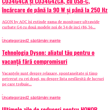
CU34G4CA și CU34G4ZCA, cu USB-C,
încărcare de până la 90 W și până la 250 Hz
AGON by AOC își extinde gama de monitoare ultrawide
curbate G4 cu două modele noi de 34 de inci (86,36...
Uncategorized
2 săptămâni inainte
Tehnologia Dyson: aliatul tău pentru o
vacanță fără compromisuri
Vacanțele sunt despre relaxare, spontaneitate și timp
petrecut cu cei dragi, nu despre lista nesfârșită de lucruri
pe care trebuie...
Uncategorized
2 săptămâni inainte
Ultimele zile de reduceri pentru HONOR