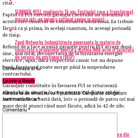
citat.
SUMMER WELL implineste 15 ani. Festivalul care a transformat
Faptul că FUI execută garanţia clientului nu înseamnă că
muzica intr-un univers cultural revine in august
acesta este exonerat de constituirea uneia nouă. Ea trebuie
făcută ca şi prima, în acelaşi cuantum, în aceeaşi perioadă
de timp.
Zyxel Networks îmbunătățește guvernanța în materie de
Refuzul de a face această garanţie pentru FUI atrage după
securitate a produselor pentru a proteja IMM-urile și furnizorii
sine , mai întâi, deconectarea de la furnizarea energiei
de servicii de gestionare (MSP)
electrice , apoi , dacă respectivul casnic tot nu depune
banii, furnizorul poate merge până la suspendarea
Comenteaza si tu
contractului.
Leave a Reply
Garanţiile constituite în favoarea FUI se returnează
clientului în situaţia în care contractul dintre cei doi
Adresa ta de email nu va fi publicată.
Câmpurile obligatorii
încetează. De această dată, într-o perioadă de patru ori mai
sunt marcate cu
*
mare decât atunci când sunt făcute, adică în 42 de zile.
Comentariu
*
Articole pe aceiasi tema:
prima
Urmatorul
Brandul românesc care face senzație în lume. Este cel mai tare din