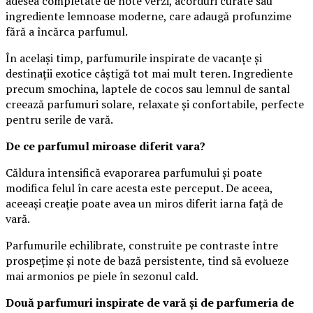
adesea completate de note verzi, acorduri curate sau
ingrediente lemnoase moderne, care adaugă profunzime
fără a încărca parfumul.
În același timp, parfumurile inspirate de vacanțe și
destinații exotice câștigă tot mai mult teren. Ingrediente
precum smochina, laptele de cocos sau lemnul de santal
creează parfumuri solare, relaxate și confortabile, perfecte
pentru serile de vară.
De ce parfumul miroase diferit vara?
Căldura intensifică evaporarea parfumului și poate
modifica felul în care acesta este perceput. De aceea,
aceeași creație poate avea un miros diferit iarna față de
vară.
Parfumurile echilibrate, construite pe contraste între
prospețime și note de bază persistente, tind să evolueze
mai armonios pe piele în sezonul cald.
Două parfumuri inspirate de vară și de parfumeria de