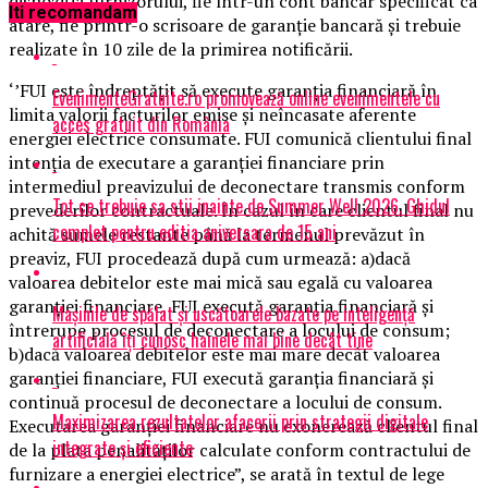
dispoziţia furnizorului, fie într-un cont bancar specificat ca
Iti recomandam
atare, fie printr-o scrisoare de garanţie bancară şi trebuie
realizate în 10 zile de la primirea notificării.
‘’FUI este îndreptăţit să execute garanţia financiară în
EvenimenteGratuite.ro promovează online evenimentele cu
limita valorii facturilor emise şi neîncasate aferente
acces gratuit din România
energiei electrice consumate. FUI comunică clientului final
intenţia de executare a garanţiei financiare prin
intermediul preavizului de deconectare transmis conform
Tot ce trebuie sa stii inainte de Summer Well 2026. Ghidul
prevederilor contractuale. În cazul în care clientul final nu
complet pentru editia aniversara de 15 ani
achită sumele restante până la termenul prevăzut în
preaviz, FUI procedează după cum urmează: a)dacă
valoarea debitelor este mai mică sau egală cu valoarea
garanţiei financiare, FUI execută garanţia financiară şi
Mașinile de spălat și uscătoarele bazate pe inteligență
întrerupe procesul de deconectare a locului de consum;
artificială îți cunosc hainele mai bine decât tine
b)dacă valoarea debitelor este mai mare decât valoarea
garanţiei financiare, FUI execută garanţia financiară şi
continuă procesul de deconectare a locului de consum.
Maximizarea rezultatelor afacerii prin strategii digitale
Executarea garanţiei financiare nu exonerează clientul final
integrate și eficiente
de la plata penalităţilor calculate conform contractului de
furnizare a energiei electrice”, se arată în textul de lege