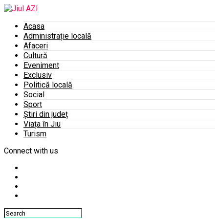
Acasa
Administrație locală
Afaceri
Cultură
Eveniment
Exclusiv
Politică locală
Social
Sport
Știri din județ
Viața în Jiu
Turism
Connect with us