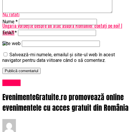
Europa | JiulAZI
Nu ratati
Nume
*
Ungaria vorbește despre un atac asupra României: contați pe noi! |
JiulAZI
Email
*
Site web
Salvează-mi numele, emailul și site-ul web în acest
navigator pentru data viitoare când o să comentez.
Afaceri
EvenimenteGratuite.ro promovează online
evenimentele cu acces gratuit din România