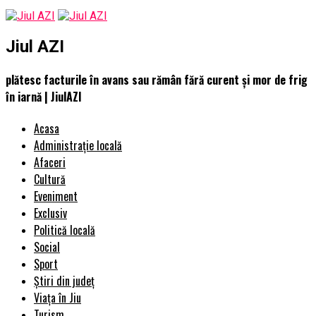
Jiul AZI
plătesc facturile în avans sau rămân fără curent și mor de frig
în iarnă | JiulAZI
Acasa
Administrație locală
Afaceri
Cultură
Eveniment
Exclusiv
Politică locală
Social
Sport
Știri din județ
Viața în Jiu
Turism