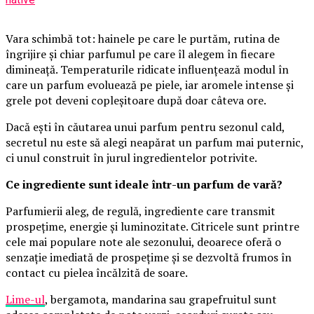
Vara schimbă tot: hainele pe care le purtăm, rutina de
îngrijire și chiar parfumul pe care îl alegem în fiecare
dimineață. Temperaturile ridicate influențează modul în
care un parfum evoluează pe piele, iar aromele intense și
grele pot deveni copleșitoare după doar câteva ore.
Dacă ești în căutarea unui parfum pentru sezonul cald,
secretul nu este să alegi neapărat un parfum mai puternic,
ci unul construit în jurul ingredientelor potrivite.
Ce ingrediente sunt ideale într-un parfum de vară?
Parfumierii aleg, de regulă, ingrediente care transmit
prospețime, energie și luminozitate. Citricele sunt printre
cele mai populare note ale sezonului, deoarece oferă o
senzație imediată de prospețime și se dezvoltă frumos în
contact cu pielea încălzită de soare.
Lime-ul
, bergamota, mandarina sau grapefruitul sunt