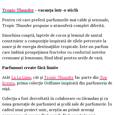
Tropic Thunder
– vacanța într-o sticlă
Pentru cei care preferă parfumurile mai calde și senzuale,
Tropic Thunder propune o atmosferă complet diferită.
Smochina coaptă, laptele de cocos și lemnul de santal
construiesc o compoziție inspirată de zilele petrecute la
soare și de energia destinațiilor tropicale. Este un parfum
care îmbină prospețimea fructelor cu confortul notelor
cremoase și lemnoase, fiind ideal pentru serile de vară.
Parfumuri create fără limite
Atât
La La Lime
, cât și
Tropic Thunder
fac parte din
Top
Scents
, prima colecție Oriflame inspirată din parfumeria de
nișă.
Colecția a fost dezvoltată în colaborare cu Givaudan și cu
noua generație de parfumieri ai școlii sale de parfumerie. În
cadrul unui proiect unic, aceștia au primit aceeași