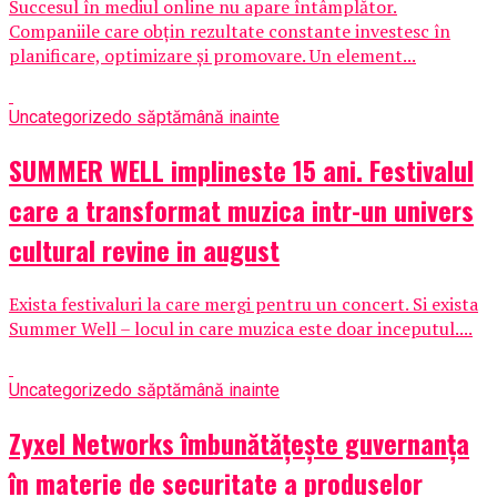
Succesul în mediul online nu apare întâmplător.
Companiile care obțin rezultate constante investesc în
planificare, optimizare și promovare. Un element...
Uncategorized
o săptămână inainte
SUMMER WELL implineste 15 ani. Festivalul
care a transformat muzica intr-un univers
cultural revine in august
Exista festivaluri la care mergi pentru un concert. Si exista
Summer Well – locul in care muzica este doar inceputul....
Uncategorized
o săptămână inainte
Zyxel Networks îmbunătățește guvernanța
în materie de securitate a produselor