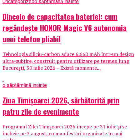
Uncategorized
o săptămână inainte
Dincolo de capacitatea bateriei: cum
regândește HONOR Magic V6 autonomia
unui telefon pliabil
Tehnologia siliciu-carbon aduce 6.660 mAh într-un design
ultra-subțire, construit pentru utilizare pe termen lung
București, 30 iulie 2026 – Există momente...
o săptămână inainte
Ziua Timișoarei 2026, sărbătorită prin
patru zile de evenimente
Programul Zilei Timișoarei 2026 începe pe 31 iulie și se
încheie pe 3 august, cu manifestări organizate în mai