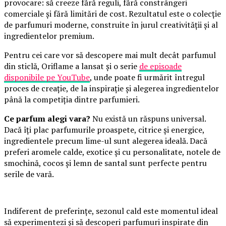
provocare: să creeze fără reguli, fără constrângeri
comerciale și fără limitări de cost. Rezultatul este o colecție
de parfumuri moderne, construite în jurul creativității și al
ingredientelor premium.
Pentru cei care vor să descopere mai mult decât parfumul
din sticlă, Oriflame a lansat și o serie
de episoade
disponibile pe YouTube
, unde poate fi urmărit întregul
proces de creație, de la inspirație și alegerea ingredientelor
până la competiția dintre parfumieri.
Ce parfum alegi vara?
Nu există un răspuns universal.
Dacă îți plac parfumurile proaspete, citrice și energice,
ingredientele precum lime-ul sunt alegerea ideală. Dacă
preferi aromele calde, exotice și cu personalitate, notele de
smochină, cocos și lemn de santal sunt perfecte pentru
serile de vară.
Indiferent de preferințe, sezonul cald este momentul ideal
să experimentezi și să descoperi parfumuri inspirate din