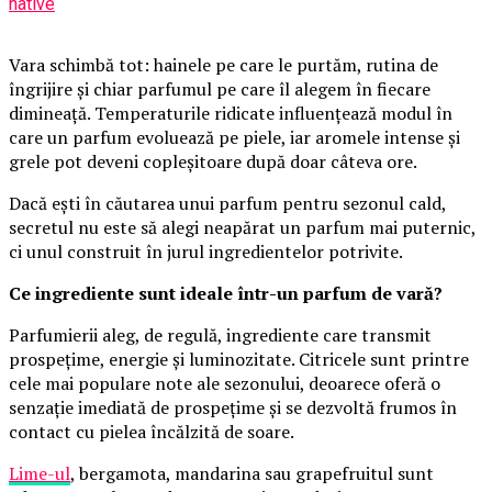
native
Vara schimbă tot: hainele pe care le purtăm, rutina de
îngrijire și chiar parfumul pe care îl alegem în fiecare
dimineață. Temperaturile ridicate influențează modul în
care un parfum evoluează pe piele, iar aromele intense și
grele pot deveni copleșitoare după doar câteva ore.
Dacă ești în căutarea unui parfum pentru sezonul cald,
secretul nu este să alegi neapărat un parfum mai puternic,
ci unul construit în jurul ingredientelor potrivite.
Ce ingrediente sunt ideale într-un parfum de vară?
Parfumierii aleg, de regulă, ingrediente care transmit
prospețime, energie și luminozitate. Citricele sunt printre
cele mai populare note ale sezonului, deoarece oferă o
senzație imediată de prospețime și se dezvoltă frumos în
contact cu pielea încălzită de soare.
Lime-ul
, bergamota, mandarina sau grapefruitul sunt