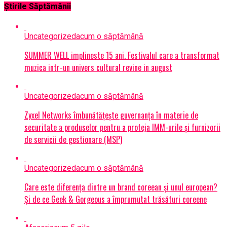
Știrile Săptămânii
Uncategorized
acum o săptămână
SUMMER WELL implineste 15 ani. Festivalul care a transformat
muzica intr-un univers cultural revine in august
Uncategorized
acum o săptămână
Zyxel Networks îmbunătățește guvernanța în materie de
securitate a produselor pentru a proteja IMM-urile și furnizorii
de servicii de gestionare (MSP)
Uncategorized
acum o săptămână
Care este diferența dintre un brand coreean și unul european?
Și de ce Geek & Gorgeous a împrumutat trăsături coreene