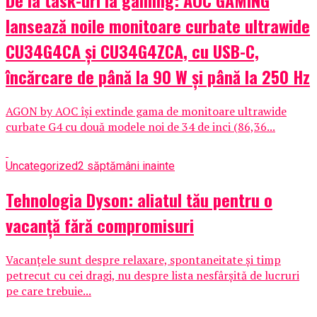
De la task-uri la gaming: AOC GAMING
lansează noile monitoare curbate ultrawide
CU34G4CA și CU34G4ZCA, cu USB-C,
încărcare de până la 90 W și până la 250 Hz
AGON by AOC își extinde gama de monitoare ultrawide
curbate G4 cu două modele noi de 34 de inci (86,36...
Uncategorized
2 săptămâni inainte
Tehnologia Dyson: aliatul tău pentru o
vacanță fără compromisuri
Vacanțele sunt despre relaxare, spontaneitate și timp
petrecut cu cei dragi, nu despre lista nesfârșită de lucruri
pe care trebuie...