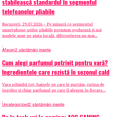
stabilească standardul în segmentul
telefoanelor pliabile
București, 29.07.2026 – Pe măsură ce segmentul
smartphone-urilor pliabile premium evoluează și noi
modele apar pe piața locală, diferențierea nu mai...
Afaceri
2 săptămâni inainte
Cum alegi parfumul potrivit pentru vară?
Ingredientele care rezistă în sezonul cald
Vara schimbă tot: hainele pe care le purtăm, rutina de
îngrijire și chiar parfumul pe care îl alegem în fiecare...
Uncategorized
2 săptămâni inainte