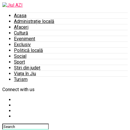
Acasa
Administrație locală
Afaceri
Cultură
Eveniment
Exclusiv
Politică locală
Social
Sport
Știri din județ
Viața în Jiu
Turism
Connect with us