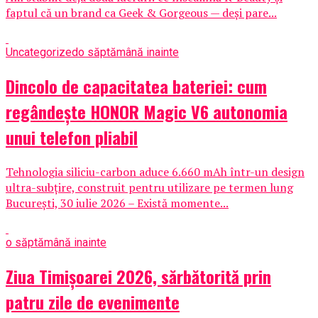
faptul că un brand ca Geek & Gorgeous — deși pare...
Uncategorized
o săptămână inainte
Dincolo de capacitatea bateriei: cum
regândește HONOR Magic V6 autonomia
unui telefon pliabil
Tehnologia siliciu-carbon aduce 6.660 mAh într-un design
ultra-subțire, construit pentru utilizare pe termen lung
București, 30 iulie 2026 – Există momente...
o săptămână inainte
Ziua Timișoarei 2026, sărbătorită prin
patru zile de evenimente