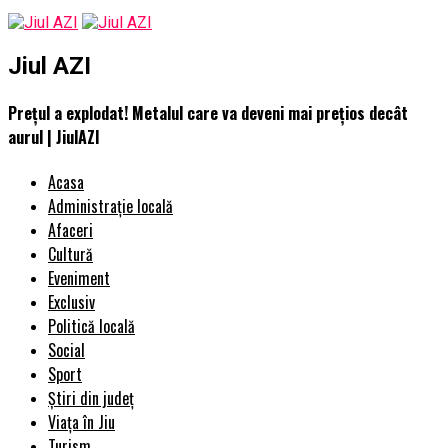
Jiul AZI
Prețul a explodat! Metalul care va deveni mai prețios decât
aurul | JiulAZI
Acasa
Administrație locală
Afaceri
Cultură
Eveniment
Exclusiv
Politică locală
Social
Sport
Știri din județ
Viața în Jiu
Turism