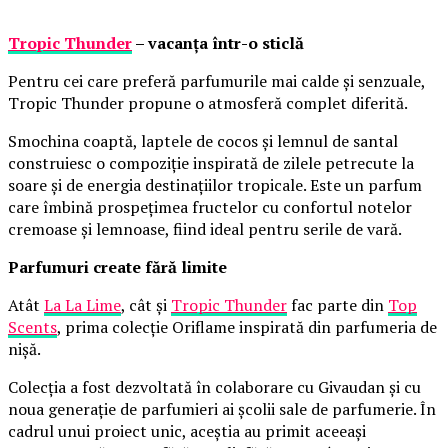
Tropic Thunder
– vacanța într-o sticlă
Pentru cei care preferă parfumurile mai calde și senzuale,
Tropic Thunder propune o atmosferă complet diferită.
Smochina coaptă, laptele de cocos și lemnul de santal
construiesc o compoziție inspirată de zilele petrecute la
soare și de energia destinațiilor tropicale. Este un parfum
care îmbină prospețimea fructelor cu confortul notelor
cremoase și lemnoase, fiind ideal pentru serile de vară.
Parfumuri create fără limite
Atât
La La Lime
, cât și
Tropic Thunder
fac parte din
Top
Scents
, prima colecție Oriflame inspirată din parfumeria de
nișă.
Colecția a fost dezvoltată în colaborare cu Givaudan și cu
noua generație de parfumieri ai școlii sale de parfumerie. În
cadrul unui proiect unic, aceștia au primit aceeași