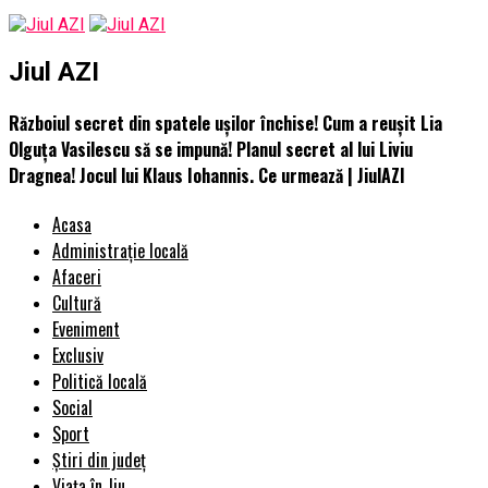
Jiul AZI
Războiul secret din spatele ușilor închise! Cum a reușit Lia
Olguța Vasilescu să se impună! Planul secret al lui Liviu
Dragnea! Jocul lui Klaus Iohannis. Ce urmează | JiulAZI
Acasa
Administrație locală
Afaceri
Cultură
Eveniment
Exclusiv
Politică locală
Social
Sport
Știri din județ
Viața în Jiu