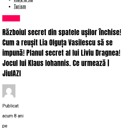
Turism
Afaceri
Războiul secret din spatele ușilor închise!
Cum a reușit Lia Olguța Vasilescu să se
impună! Planul secret al lui Liviu Dragnea!
Jocul lui Klaus Iohannis. Ce urmează |
JiulAZI
Publicat
acum 8 ani
pe