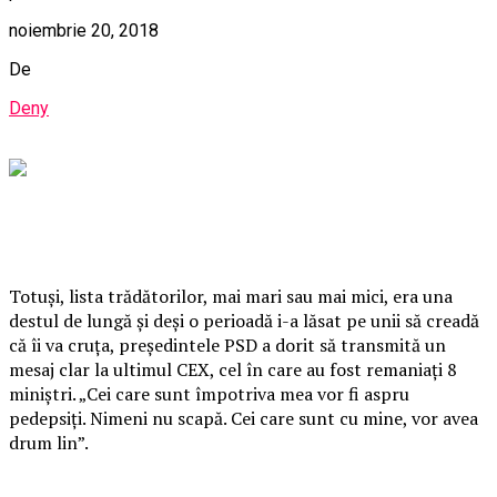
noiembrie 20, 2018
De
Deny
Totuşi, lista trădătorilor, mai mari sau mai mici, era una
destul de lungă şi deşi o perioadă i-a lăsat pe unii să creadă
că îi va cruţa, preşedintele PSD a dorit să transmită un
mesaj clar la ultimul CEX, cel în care au fost remaniaţi 8
miniştri. „Cei care sunt împotriva mea vor fi aspru
pedepsiţi. Nimeni nu scapă. Cei care sunt cu mine, vor avea
drum lin”.