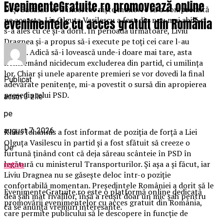
EvenimenteGratuite.ro promovează online
Deşi Bădălău ar fi încercat nişte manevre să o compromită
pe aceasta, Lia Olguţa Vasilescu a fost din nou mai abilă şi
evenimentele cu acces gratuit din România
s-a ales cu ce şi-a dorit. În perioada următoare, Liviu
Dragnea şi-a propus să-i execute pe toţi cei care l-au
trădat. Adică să-i lovească unde-i doare mai tare, asta
neînsemând nicidecum excluderea din partid, ci umilinţa
lor. Chiar şi unele aparente premieri se vor dovedi la final
Publicat
adevărate penitenţe, mi-a povestit o sursă din apropierea
preşedintelui PSD.
acum 3 zile
pe
august 7, 2026
Klaus Iohannis a fost informat de poziţia de forţă a Liei
Olguţa Vasilescu în partid şi a fost sfătuit să creeze o
De
furtună ţinând cont că deja săreau scânteie în PSD în
legătură cu ministerul Transporturilor. Și aşa a şi făcut, iar
native
Liviu Dragnea nu se găseşte deloc într-o poziţie
confortabilă momentan. Preşedintele României a dorit să le
EvenimenteGratuite.ro este o platformă online dedicată
dea şah mat rivalilor, însă a reuşit doar un mic şah pentru
promovării evenimentelor cu acces gratuit din România,
că se anunţă vremuri interesante.
care permite publicului să le descopere în funcție de