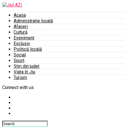
Acasa
Administrație locală
Afaceri
Cultură
Eveniment
Exclusiv
Politică locală
Social
Sport
Știri din județ
Viața în Jiu
Turism
Connect with us