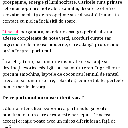
prospețime, energie și luminozitate. Citricele sunt printre
cele mai populare note ale sezonului, deoarece oferă o
senzație imediată de prospețime și se dezvoltă frumos în
contact cu pielea încălzită de soare.
Lime-ul
, bergamota, mandarina sau grapefruitul sunt
adesea completate de note verzi, acorduri curate sau
ingrediente lemnoase moderne, care adaugă profunzime
fără a încărca parfumul.
În același timp, parfumurile inspirate de vacanțe și
destinații exotice câștigă tot mai mult teren. Ingrediente
precum smochina, laptele de cocos sau lemnul de santal
creează parfumuri solare, relaxate și confortabile, perfecte
pentru serile de vară.
De ce parfumul miroase diferit vara?
Căldura intensifică evaporarea parfumului și poate
modifica felul în care acesta este perceput. De aceea,
aceeași creație poate avea un miros diferit iarna față de
vară.