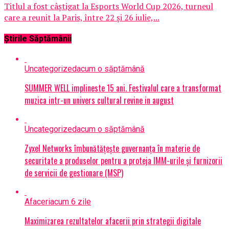
Titlul a fost câștigat la Esports World Cup 2026, turneul
care a reunit la Paris, între 22 și 26 iulie,...
Știrile Săptămânii
Uncategorized
acum o săptămână
SUMMER WELL implineste 15 ani. Festivalul care a transformat
muzica intr-un univers cultural revine in august
Uncategorized
acum o săptămână
Zyxel Networks îmbunătățește guvernanța în materie de
securitate a produselor pentru a proteja IMM-urile și furnizorii
de servicii de gestionare (MSP)
Afaceri
acum 6 zile
Maximizarea rezultatelor afacerii prin strategii digitale