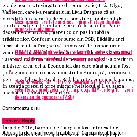
era de neatins. Învingătoare la puncte a ieşit Lia Olguţa
Vasilescu, care i-a reamintit lui Liviu Dragnea că ea
niciodată nu a virat în direcţia puciştilor, indiferent de
Maximizarea rezultatelor afacerii prin strategii digitale
ofertele extrem de tentante pe care le-a primit, spre
integrate și eficiente
deosebire de Bădălău, mereu cu un pas în tabăra
trădătorilor. Conform unor surse din PSD, Bădălău ar fi
insistat mult la Dragnea să primească Transporturile
SUMMER WELL implineste 15 ani. Festivalul care a transformat
venind cu tot felul de argumente, dar liderul PSD a vrut să-
muzica intr-un univers cultural revine in august
i arate că trădarea nu rămâne nesancţionată şi i-a oferit un
minister greu, cel al Economiei, dar care până acum a fost
ţinta glumelor din cauza ministrului Andruşcă, recunoscut
pentru gafele sale. Aşadar, Bădălău este acum pus la panou,
Zyxel Networks îmbunătățește guvernanța în materie de
în atenţia presei şi orice mişcare nelalocul ei îl va aşeza
securitate a produselor pentru a proteja IMM-urile și furnizorii
imediat în tabloul cu Andruşcă.
de servicii de gestionare (MSP)
Comenteaza si tu
Leave a Reply
Încă din 2016, baronul de Giurgiu a fost interesat de
Adresa ta de email nu va fi publicată.
Câmpurile obligatorii
Transporturi. De altfel, el a fost cel care l-a impus pe