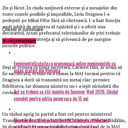
Zis şi făcut. În ciuda susţinerii externe şi a mesajelor din
toate zonele posibile şi imposibile, Liviu Dragnea l-a
pedepsit pe Mihai Fifor fără să clintească. I-a luat funcţia
mult iubită de ministru al Apărării şi i-a oferit una
Citeste in continuare
decorativă. Acum preferatul televiziunilor de ştiri trebuie
să-şi execute penitenţa şi să privească de pe margine
Iti recomandam
jocurile politice.
EvenimenteGratuite.ro promovează online evenimentele cu
Deşi se zvonea că fosta secretară, Carmen Dan, ar urmă să
acces gratuit din România
fie sacrificată, ei bine ea a rămas la MAI tocmai pentru că
Dragnea a dorit să transmită un mesaj clar: premiez
fidelitatea. Iar doamna ministru nu i-a ieşit niciodată din
Tot ce trebuie sa stii inainte de Summer Well 2026. Ghidul
cuvânt.
complet pentru editia aniversara de 15 ani
Un război aprig în partid a fost cel pentru ministerul
Mașinile de spălat și uscătoarele bazate pe inteligență
Transporturilor. Preşedintele PSD Giurgiu, Niculae Bădălău,
artificială îți cunosc hainele mai bine decât tine
îşi dorea foarte tare portofoliul, mai ales că cel de la MAI