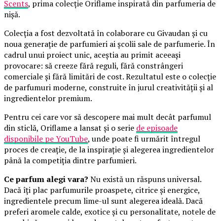
Scents
, prima colecție Oriflame inspirată din parfumeria de
nișă.
Colecția a fost dezvoltată în colaborare cu Givaudan și cu
noua generație de parfumieri ai școlii sale de parfumerie. În
cadrul unui proiect unic, aceștia au primit aceeași
provocare: să creeze fără reguli, fără constrângeri
comerciale și fără limitări de cost. Rezultatul este o colecție
de parfumuri moderne, construite în jurul creativității și al
ingredientelor premium.
Pentru cei care vor să descopere mai mult decât parfumul
din sticlă, Oriflame a lansat și o serie
de episoade
disponibile pe YouTube
, unde poate fi urmărit întregul
proces de creație, de la inspirație și alegerea ingredientelor
până la competiția dintre parfumieri.
Ce parfum alegi vara?
Nu există un răspuns universal.
Dacă îți plac parfumurile proaspete, citrice și energice,
ingredientele precum lime-ul sunt alegerea ideală. Dacă
preferi aromele calde, exotice și cu personalitate, notele de