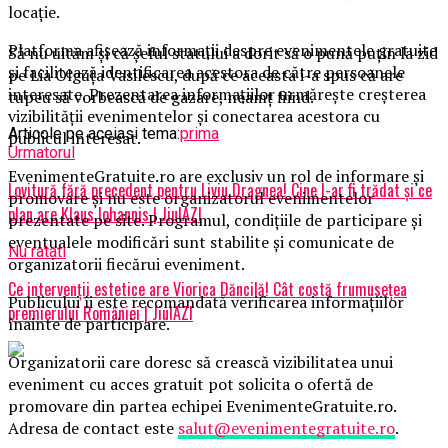
locație.
Platforma afișează informații despre evenimentele gratuite
Să nu uităm şi că şeful statului a dorit să o pună puţin la zid
și facilitează identificarea acestora de către persoanele
pe Lia Olguţa Vasilescu, după ce aceasta i-a spus că are
interesate. Prezentarea informațiilor urmărește creșterea
tupeu să vorbească de gazare, neamţ fiind.
vizibilității evenimentelor și conectarea acestora cu
Articole pe aceiasi tema:
prima
publicul interesat.
Urmatorul
EvenimenteGratuite.ro are exclusiv un rol de informare și
Lovitură fără precedent pentru Liviu Dragnea! Cine l-ar fi trădat și ce
promovare și nu este organizatorul evenimentelor
plan are Klaus Iohannis | JiulAZI
prezentate pe site. Programul, condițiile de participare și
eventualele modificări sunt stabilite și comunicate de
Nu ratati
organizatorii fiecărui eveniment.
Ce intervenţii estetice are Viorica Dăncilă! Cât costă frumusețea
Publicului îi este recomandată verificarea informațiilor
premierului României | JiulAZI
înainte de participare.
Organizatorii care doresc să crească vizibilitatea unui
eveniment cu acces gratuit pot solicita o ofertă de
promovare din partea echipei EvenimenteGratuite.ro.
Adresa de contact este
salut@evenimentegratuite.ro
.