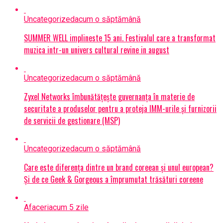
Uncategorized
acum o săptămână
SUMMER WELL implineste 15 ani. Festivalul care a transformat
muzica intr-un univers cultural revine in august
Uncategorized
acum o săptămână
Zyxel Networks îmbunătățește guvernanța în materie de
securitate a produselor pentru a proteja IMM-urile și furnizorii
de servicii de gestionare (MSP)
Uncategorized
acum o săptămână
Care este diferența dintre un brand coreean și unul european?
Și de ce Geek & Gorgeous a împrumutat trăsături coreene
Afaceri
acum 5 zile