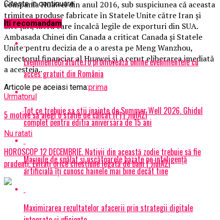
compania Huawei din anul 2016, sub suspiciunea că aceasta
Citeste in continuare
trimitea produse fabricate în Statele Unite către Iran şi
Iti recomandam
alte ţări, lucru care încalcă legile de exporturi din SUA.
Ambasada Chinei din Canada a criticat Canada şi Statele
Unite pentru decizia de a o aresta pe Meng Wanzhou,
directorul financiar al Huawei şi a cerut eliberarea imediată
EvenimenteGratuite.ro promovează online evenimentele cu
a acesteia..
acces gratuit din România
Articole pe aceiasi tema:
prima
Urmatorul
Tot ce trebuie sa stii inainte de Summer Well 2026. Ghidul
5 motive să alegi o stație de călcat (P) | JiulAZI
complet pentru editia aniversara de 15 ani
Nu ratati
HOROSCOP 12 DECEMBRIE. Nativii din această zodie trebuie să fie
Mașinile de spălat și uscătoarele bazate pe inteligență
prudenți. Evitați orice chestiune legată de bani | JiulAZI
artificială îți cunosc hainele mai bine decât tine
Maximizarea rezultatelor afacerii prin strategii digitale
integrate și eficiente