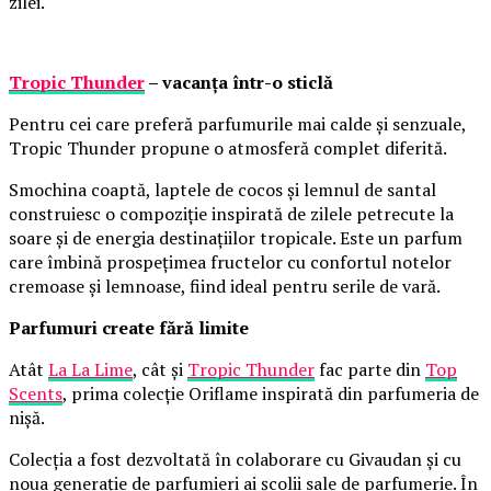
zilei.
Tropic Thunder
– vacanța într-o sticlă
Pentru cei care preferă parfumurile mai calde și senzuale,
Tropic Thunder propune o atmosferă complet diferită.
Smochina coaptă, laptele de cocos și lemnul de santal
construiesc o compoziție inspirată de zilele petrecute la
soare și de energia destinațiilor tropicale. Este un parfum
care îmbină prospețimea fructelor cu confortul notelor
cremoase și lemnoase, fiind ideal pentru serile de vară.
Parfumuri create fără limite
Atât
La La Lime
, cât și
Tropic Thunder
fac parte din
Top
Scents
, prima colecție Oriflame inspirată din parfumeria de
nișă.
Colecția a fost dezvoltată în colaborare cu Givaudan și cu
noua generație de parfumieri ai școlii sale de parfumerie. În