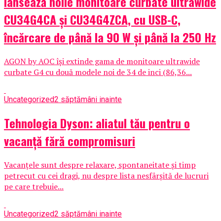
lansează noile monitoare curbate ultrawide
CU34G4CA și CU34G4ZCA, cu USB-C,
încărcare de până la 90 W și până la 250 Hz
AGON by AOC își extinde gama de monitoare ultrawide
curbate G4 cu două modele noi de 34 de inci (86,36...
Uncategorized
2 săptămâni inainte
Tehnologia Dyson: aliatul tău pentru o
vacanță fără compromisuri
Vacanțele sunt despre relaxare, spontaneitate și timp
petrecut cu cei dragi, nu despre lista nesfârșită de lucruri
pe care trebuie...
Uncategorized
2 săptămâni inainte