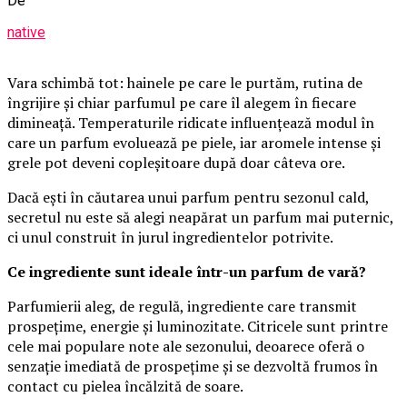
De
native
Vara schimbă tot: hainele pe care le purtăm, rutina de
îngrijire și chiar parfumul pe care îl alegem în fiecare
dimineață. Temperaturile ridicate influențează modul în
care un parfum evoluează pe piele, iar aromele intense și
grele pot deveni copleșitoare după doar câteva ore.
Dacă ești în căutarea unui parfum pentru sezonul cald,
secretul nu este să alegi neapărat un parfum mai puternic,
ci unul construit în jurul ingredientelor potrivite.
Ce ingrediente sunt ideale într-un parfum de vară?
Parfumierii aleg, de regulă, ingrediente care transmit
prospețime, energie și luminozitate. Citricele sunt printre
cele mai populare note ale sezonului, deoarece oferă o
senzație imediată de prospețime și se dezvoltă frumos în
contact cu pielea încălzită de soare.