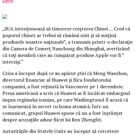
Deny
„SUA intenţionează să timoreze creşterea Chinei … Cred că
poporul chinez ar trebui să rămână unit şi să susţină
produsele noastre naţionale”, a transmis printr-o declaraţie
din Camera de Comerţ Nanchong din Shanghai, avertizând
că toţi membrii care au cumpărat produse Apple vor fi ”
interzişi.“
Criza a început după ce au apărut ştiri că Meng Wanzhou,
directorul financiar al Huawei şi fiica fondatorului
companiei, a fost reţinută la Vancouver pe 1 decembrie.
Presa americană a scris că Huawei ar fi încălcat embargoul
impus regimului iranian, pe care Washingtonul îl acuză că
se înarmează în secret cu boma atomică. Într-un
comunicat, grupul Huawei spune că nu a fost înştiinţat
despre acuzaţiile aduse fiicei lui Ren Zhengfei.
Autorităţile din Statele Unite au început să cerceteze