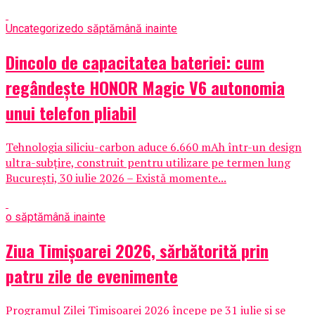
Uncategorized
o săptămână inainte
Dincolo de capacitatea bateriei: cum
regândește HONOR Magic V6 autonomia
unui telefon pliabil
Tehnologia siliciu-carbon aduce 6.660 mAh într-un design
ultra-subțire, construit pentru utilizare pe termen lung
București, 30 iulie 2026 – Există momente...
o săptămână inainte
Ziua Timișoarei 2026, sărbătorită prin
patru zile de evenimente
Programul Zilei Timișoarei 2026 începe pe 31 iulie și se