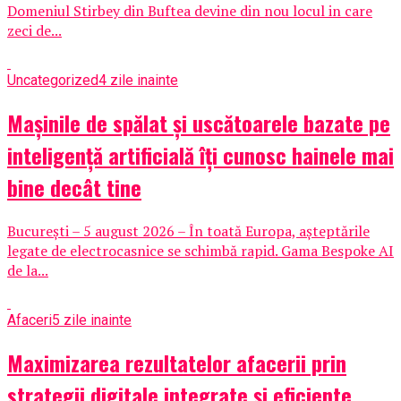
Domeniul Stirbey din Buftea devine din nou locul in care
zeci de...
Uncategorized
4 zile inainte
Mașinile de spălat și uscătoarele bazate pe
inteligență artificială îți cunosc hainele mai
bine decât tine
București – 5 august 2026 – În toată Europa, așteptările
legate de electrocasnice se schimbă rapid. Gama Bespoke AI
de la...
Afaceri
5 zile inainte
Maximizarea rezultatelor afacerii prin
strategii digitale integrate și eficiente