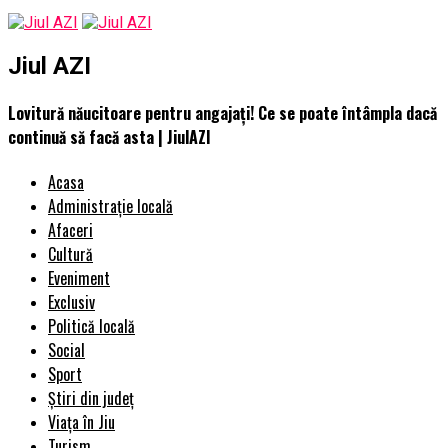
Jiul AZI
Lovitură năucitoare pentru angajați! Ce se poate întâmpla dacă
continuă să facă asta | JiulAZI
Acasa
Administrație locală
Afaceri
Cultură
Eveniment
Exclusiv
Politică locală
Social
Sport
Știri din județ
Viața în Jiu
Turism