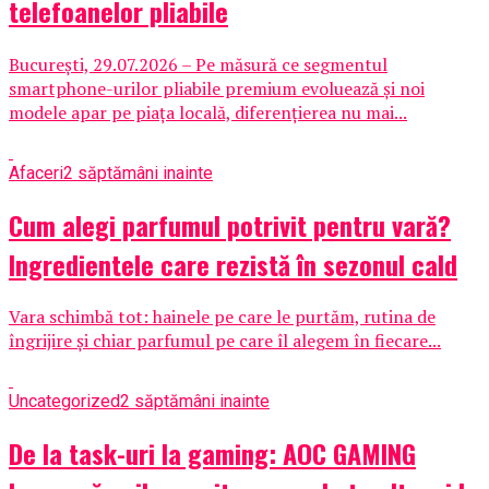
telefoanelor pliabile
București, 29.07.2026 – Pe măsură ce segmentul
smartphone-urilor pliabile premium evoluează și noi
modele apar pe piața locală, diferențierea nu mai...
Afaceri
2 săptămâni inainte
Cum alegi parfumul potrivit pentru vară?
Ingredientele care rezistă în sezonul cald
Vara schimbă tot: hainele pe care le purtăm, rutina de
îngrijire și chiar parfumul pe care îl alegem în fiecare...
Uncategorized
2 săptămâni inainte
De la task-uri la gaming: AOC GAMING