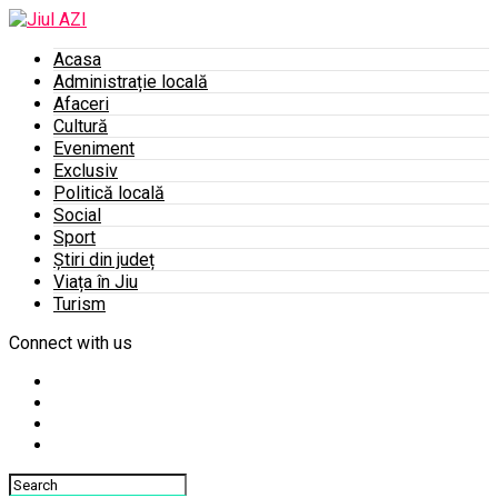
Acasa
Administrație locală
Afaceri
Cultură
Eveniment
Exclusiv
Politică locală
Social
Sport
Știri din județ
Viața în Jiu
Turism
Connect with us