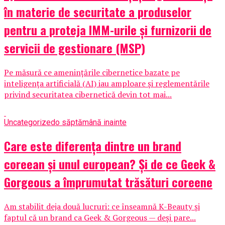
în materie de securitate a produselor
pentru a proteja IMM-urile și furnizorii de
servicii de gestionare (MSP)
Pe măsură ce amenințările cibernetice bazate pe
inteligența artificială (AI) iau amploare și reglementările
privind securitatea cibernetică devin tot mai...
Uncategorized
o săptămână inainte
Care este diferența dintre un brand
coreean și unul european? Și de ce Geek &
Gorgeous a împrumutat trăsături coreene
Am stabilit deja două lucruri: ce înseamnă K-Beauty și
faptul că un brand ca Geek & Gorgeous — deși pare...