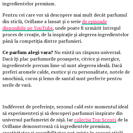
ingredientelor premium.
Pentru cei care vor să descopere mai mult decât parfumul
din sticlă, Oriflame a lansat și o serie
de episoade
disponibile pe YouTube
, unde poate fi urmărit întregul
proces de creație, de la inspirație și alegerea ingredientelor
până la competiția dintre parfumieri.
Ce parfum alegi vara?
Nu există un răspuns universal.
Dacă îți plac parfumurile proaspete, citrice și energice,
ingredientele precum lime-ul sunt alegerea ideală. Dacă
preferi aromele calde, exotice și cu personalitate, notele de
smochină, cocos și lemn de santal sunt perfecte pentru
serile de vară.
Indiferent de preferințe, sezonul cald este momentul ideal
să experimentezi și să descoperi parfumuri inspirate din
universul parfumeriei de nișă. Iar
colecția Top Scents
de la
Oriflame demonstrează că ingredientele premium,
creativitatea și accesibilitatea pot exista în aceeași sticlă.