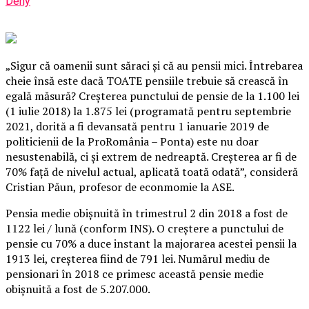
Deny
„Sigur că oamenii sunt săraci şi că au pensii mici. Întrebarea
cheie însă este dacă TOATE pensiile trebuie să crească în
egală măsură? Creşterea punctului de pensie de la 1.100 lei
(1 iulie 2018) la 1.875 lei (programată pentru septembrie
2021, dorită a fi devansată pentru 1 ianuarie 2019 de
politicienii de la ProRomânia – Ponta) este nu doar
nesustenabilă, ci şi extrem de nedreaptă. Creşterea ar fi de
70% faţă de nivelul actual, aplicată toată odată”, consideră
Cristian Păun, profesor de econmomie la ASE.
Pensia medie obişnuită în trimestrul 2 din 2018 a fost de
1122 lei / lună (conform INS). O creştere a punctului de
pensie cu 70% a duce instant la majorarea acestei pensii la
1913 lei, creşterea fiind de 791 lei. Numărul mediu de
pensionari în 2018 ce primesc această pensie medie
obişnuită a fost de 5.207.000.