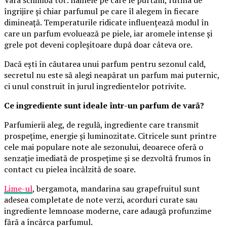
Vara schimbă tot: hainele pe care le purtăm, rutina de
îngrijire și chiar parfumul pe care îl alegem în fiecare
dimineață. Temperaturile ridicate influențează modul în
care un parfum evoluează pe piele, iar aromele intense și
grele pot deveni copleșitoare după doar câteva ore.
Dacă ești în căutarea unui parfum pentru sezonul cald,
secretul nu este să alegi neapărat un parfum mai puternic,
ci unul construit în jurul ingredientelor potrivite.
Ce ingrediente sunt ideale într-un parfum de vară?
Parfumierii aleg, de regulă, ingrediente care transmit
prospețime, energie și luminozitate. Citricele sunt printre
cele mai populare note ale sezonului, deoarece oferă o
senzație imediată de prospețime și se dezvoltă frumos în
contact cu pielea încălzită de soare.
Lime-ul
, bergamota, mandarina sau grapefruitul sunt
adesea completate de note verzi, acorduri curate sau
ingrediente lemnoase moderne, care adaugă profunzime
fără a încărca parfumul.