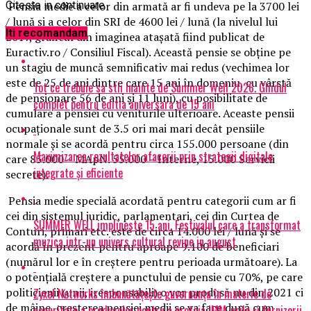
Pensia medie a celor din armată ar fi undeva pe la 3700 lei
Citeste in continuare
/ lună şi a celor din SRI de 4600 lei / lună (la nivelul lui
Iti recomandam
2017, graficul din imaginea ataşată fiind publicat de
Euractiv.ro / Consiliul Fiscal). Această pensie se obţine pe
un stagiu de muncă semnificativ mai redus (vechimea lor
este de 25 de ani dintre care 15 ani în domeniu, cu vârstă
Tot ce trebuie sa stii inainte de Summer Well 2026. Ghidul
de pensionare 56 de ani şi 11 luni), cu posibilitate de
complet pentru editia aniversara de 15 ani
cumulare a pensiei cu veniturile ulterioare. Aceaste pensii
ocupaţionale sunt de 3.5 ori mai mari decât pensiile
normale şi se acordă pentru circa 155.000 persoane (din
Maximizarea rezultatelor afacerii prin strategii digitale
care 85.000 – MApN. 55.000 – Interne, 15.000 Servicii
integrate și eficiente
secrete).
Pensia medie specială acordată pentru categorii cum ar fi
cei din sistemul juridic, parlamentari, cei din Curtea de
SUMMER WELL implineste 15 ani. Festivalul care a transformat
Conturi, primari etc. este de circa 14.000 lei / lună şi se
muzica intr-un univers cultural revine in august
acordă în prezent pentru aproape 9.100 de beneficiari
(numărul lor e în creştere pentru perioada următoare). La
o potenţială creştere a punctului de pensie cu 70%, pe care
politicienii (unii, iresponsabili) o vor produsă nu din 2021 ci
Zyxel Networks îmbunătățește guvernanța în materie de
de mâine, creşterea pensiei medii se va face după cum
securitate a produselor pentru a proteja IMM-urile și furnizorii