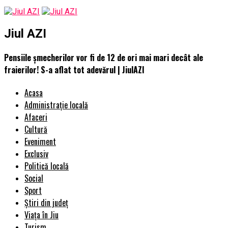
Jiul AZI
Pensiile şmecherilor vor fi de 12 de ori mai mari decât ale
fraierilor! S-a aflat tot adevărul | JiulAZI
Acasa
Administrație locală
Afaceri
Cultură
Eveniment
Exclusiv
Politică locală
Social
Sport
Știri din județ
Viața în Jiu
Turism