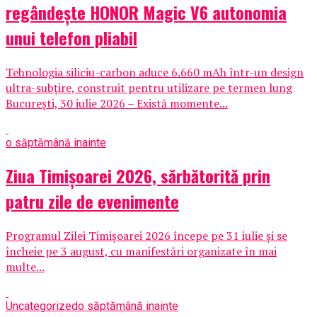
regândește HONOR Magic V6 autonomia
unui telefon pliabil
Tehnologia siliciu-carbon aduce 6.660 mAh într-un design
ultra-subțire, construit pentru utilizare pe termen lung
București, 30 iulie 2026 – Există momente...
o săptămână inainte
Ziua Timișoarei 2026, sărbătorită prin
patru zile de evenimente
Programul Zilei Timișoarei 2026 începe pe 31 iulie și se
încheie pe 3 august, cu manifestări organizate în mai
multe...
Uncategorized
o săptămână inainte