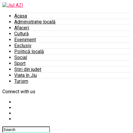
Acasa
Administrație locală
Afaceri
Cultură
Eveniment
Exclusiv
Politică locală
Social
Sport
Știri din județ
Viața în Jiu
Turism
Connect with us