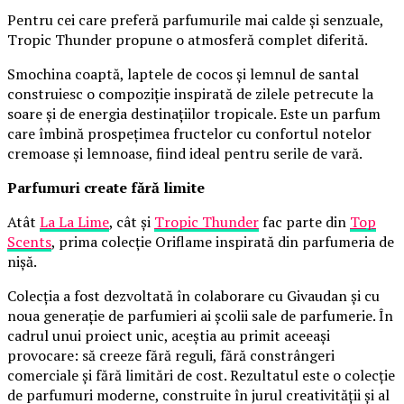
Pentru cei care preferă parfumurile mai calde și senzuale,
Tropic Thunder propune o atmosferă complet diferită.
Smochina coaptă, laptele de cocos și lemnul de santal
construiesc o compoziție inspirată de zilele petrecute la
soare și de energia destinațiilor tropicale. Este un parfum
care îmbină prospețimea fructelor cu confortul notelor
cremoase și lemnoase, fiind ideal pentru serile de vară.
Parfumuri create fără limite
Atât
La La Lime
, cât și
Tropic Thunder
fac parte din
Top
Scents
, prima colecție Oriflame inspirată din parfumeria de
nișă.
Colecția a fost dezvoltată în colaborare cu Givaudan și cu
noua generație de parfumieri ai școlii sale de parfumerie. În
cadrul unui proiect unic, aceștia au primit aceeași
provocare: să creeze fără reguli, fără constrângeri
comerciale și fără limitări de cost. Rezultatul este o colecție
de parfumuri moderne, construite în jurul creativității și al