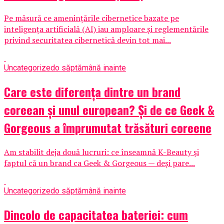
Pe măsură ce amenințările cibernetice bazate pe
inteligența artificială (AI) iau amploare și reglementările
privind securitatea cibernetică devin tot mai...
Uncategorized
o săptămână inainte
Care este diferența dintre un brand
coreean și unul european? Și de ce Geek &
Gorgeous a împrumutat trăsături coreene
Am stabilit deja două lucruri: ce înseamnă K-Beauty și
faptul că un brand ca Geek & Gorgeous — deși pare...
Uncategorized
o săptămână inainte
Dincolo de capacitatea bateriei: cum