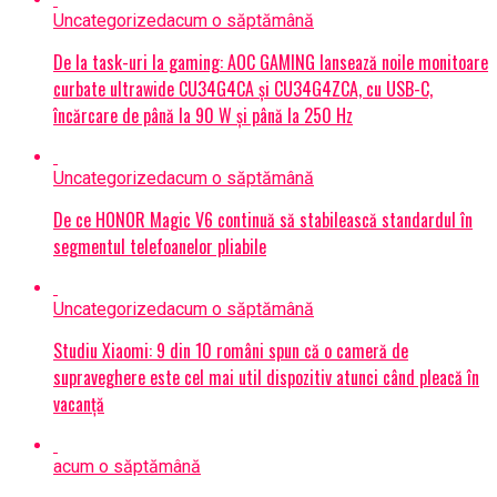
Uncategorized
acum o săptămână
De la task-uri la gaming: AOC GAMING lansează noile monitoare
curbate ultrawide CU34G4CA și CU34G4ZCA, cu USB-C,
încărcare de până la 90 W și până la 250 Hz
Uncategorized
acum o săptămână
De ce HONOR Magic V6 continuă să stabilească standardul în
segmentul telefoanelor pliabile
Uncategorized
acum o săptămână
Studiu Xiaomi: 9 din 10 români spun că o cameră de
supraveghere este cel mai util dispozitiv atunci când pleacă în
vacanță
acum o săptămână