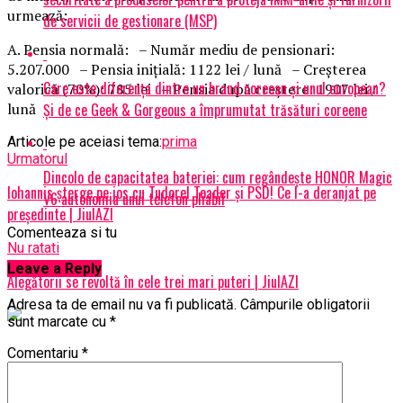
urmează:
de servicii de gestionare (MSP)
A. Pensia normală: – Număr mediu de pensionari:
5.207.000 – Pensia iniţială: 1122 lei / lună – Creşterea
Care este diferența dintre un brand coreean și unul european?
valorică (70%): 785 lei – Pensia după creştere: 1907 lei /
Și de ce Geek & Gorgeous a împrumutat trăsături coreene
lună
Articole pe aceiasi tema:
prima
Urmatorul
Dincolo de capacitatea bateriei: cum regândește HONOR Magic
Iohannis șterge pe jos cu Tudorel Toader și PSD! Ce l-a deranjat pe
V6 autonomia unui telefon pliabil
președinte | JiulAZI
Comenteaza si tu
Nu ratati
Leave a Reply
Alegătorii se revoltă în cele trei mari puteri | JiulAZI
Adresa ta de email nu va fi publicată.
Câmpurile obligatorii
sunt marcate cu
*
Comentariu
*