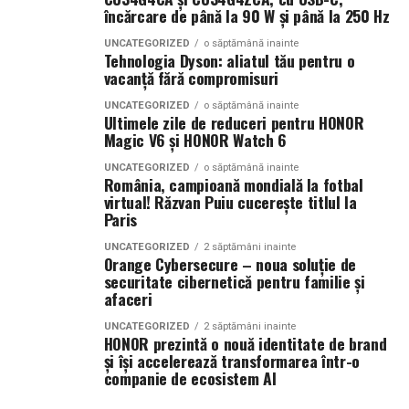
încărcare de până la 90 W și până la 250 Hz
Ce parfum alegi vara?
Nu există un răspuns universal.
Dacă îți plac parfumurile proaspete, citrice și energice,
UNCATEGORIZED
o săptămână inainte
Tehnologia Dyson: aliatul tău pentru o
ingredientele precum lime-ul sunt alegerea ideală. Dacă
vacanță fără compromisuri
preferi aromele calde, exotice și cu personalitate, notele
UNCATEGORIZED
o săptămână inainte
de smochină, cocos și lemn de santal sunt perfecte
Ultimele zile de reduceri pentru HONOR
pentru serile de vară.
Magic V6 și HONOR Watch 6
UNCATEGORIZED
o săptămână inainte
România, campioană mondială la fotbal
Indiferent de preferințe, sezonul cald este momentul
virtual! Răzvan Puiu cucerește titlul la
Paris
ideal să experimentezi și să descoperi parfumuri
inspirate din universul parfumeriei de nișă. Iar
colecția
UNCATEGORIZED
2 săptămâni inainte
Orange Cybersecure – noua soluție de
Top Scents
de la Oriflame demonstrează că
securitate cibernetică pentru familie și
ingredientele premium, creativitatea și accesibilitatea
afaceri
pot exista în aceeași sticlă.
UNCATEGORIZED
2 săptămâni inainte
HONOR prezintă o nouă identitate de brand
(Advertorial)
și își accelerează transformarea într-o
companie de ecosistem AI