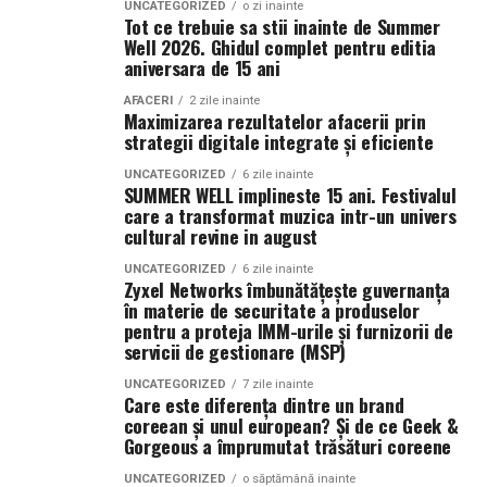
UNCATEGORIZED
o zi inainte
O strategie digitală eficientă presupune colaborarea
profunzime și persistență. Rezultatul este un parfum
Tot ce trebuie sa stii inainte de Summer
dintre toate componentele importante: website, SEO,
Well 2026. Ghidul complet pentru editia
vibrant, contemporan și ușor de purtat în orice moment
aniversara de 15 ani
conținut, promovare și analiză de date. Atunci când
al zilei.
aceste elemente sunt integrate corect, rezultatele devin
AFACERI
2 zile inainte
Maximizarea rezultatelor afacerii prin
mai stabile și mai predictibile.
strategii digitale integrate și eficiente
Tropic Thunder
– vacanța într-o sticlă
Pe termen lung, beneficiile sunt evidente. Crește
UNCATEGORIZED
6 zile inainte
SUMMER WELL implineste 15 ani. Festivalul
Pentru cei care preferă parfumurile mai calde și
numărul de clienți, se consolidează reputația brandului
care a transformat muzica intr-un univers
senzuale, Tropic Thunder propune o atmosferă complet
și se dezvoltă relații mai puternice cu publicul. În plus,
cultural revine in august
diferită.
investițiile realizate în mediul online produc efecte care
UNCATEGORIZED
6 zile inainte
se acumulează și generează valoare constantă.
Zyxel Networks îmbunătățește guvernanța
Smochina coaptă, laptele de cocos și lemnul de santal
în materie de securitate a produselor
construiesc o compoziție inspirată de zilele petrecute la
Companiile care tratează mediul digital ca pe un activ
pentru a proteja IMM-urile și furnizorii de
soare și de energia destinațiilor tropicale. Este un
servicii de gestionare (MSP)
strategic observă frecvent creșteri ale veniturilor și o
parfum care îmbină prospețimea fructelor cu confortul
poziționare mai bună în piață. Aceste avantaje oferă
UNCATEGORIZED
7 zile inainte
notelor cremoase și lemnoase, fiind ideal pentru serile
Care este diferența dintre un brand
stabilitate și creează premisele unei dezvoltări
coreean și unul european? Și de ce Geek &
de vară.
sustenabile.
Gorgeous a împrumutat trăsături coreene
Parfumuri create fără limite
UNCATEGORIZED
o săptămână inainte
În concluzie, integrarea unui website performant cu