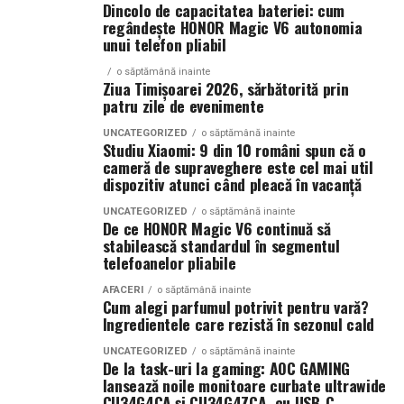
Dincolo de capacitatea bateriei: cum
optimizarea și promovarea eficientă reprezintă una
regândește HONOR Magic V6 autonomia
Atât
La La Lime
, cât și
Tropic Thunder
fac parte din
Top
dintre cele mai profitabile direcții de dezvoltare pentru
unui telefon pliabil
Scents
, prima colecție Oriflame inspirată din parfumeria
orice afacere care dorește să își crească numărul de
de nișă.
o săptămână inainte
clienți și să își consolideze prezența online.
Ziua Timișoarei 2026, sărbătorită prin
patru zile de evenimente
Colecția a fost dezvoltată în colaborare cu Givaudan și
(Advertorial AI)
cu noua generație de parfumieri ai școlii sale de
UNCATEGORIZED
o săptămână inainte
Studiu Xiaomi: 9 din 10 români spun că o
parfumerie. În cadrul unui proiect unic, aceștia au
cameră de supraveghere este cel mai util
primit aceeași provocare: să creeze fără reguli, fără
dispozitiv atunci când pleacă în vacanță
constrângeri comerciale și fără limitări de cost.
UNCATEGORIZED
o săptămână inainte
Rezultatul este o colecție de parfumuri moderne,
De ce HONOR Magic V6 continuă să
construite în jurul creativității și al ingredientelor
stabilească standardul în segmentul
telefoanelor pliabile
premium.
AFACERI
o săptămână inainte
Pentru cei care vor să descopere mai mult decât
Cum alegi parfumul potrivit pentru vară?
Ingredientele care rezistă în sezonul cald
parfumul din sticlă, Oriflame a lansat și o serie
de
episoade disponibile pe YouTube
, unde poate fi urmărit
UNCATEGORIZED
o săptămână inainte
De la task-uri la gaming: AOC GAMING
întregul proces de creație, de la inspirație și alegerea
lansează noile monitoare curbate ultrawide
ingredientelor până la competiția dintre parfumieri.
CU34G4CA și CU34G4ZCA, cu USB-C,