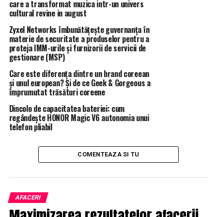
care a transformat muzica intr-un univers
din argint sau argint suflat cu aur”, a declarat Răzvan
cultural revine in august
Pîrjol, directorul general al Palatului Suter.
Zyxel Networks îmbunătățește guvernanța în
Pentru noaptea de Revelion sunt disponibile 50 de
materie de securitate a produselor pentru a
proteja IMM-urile și furnizorii de servicii de
locuri în restaurantul hotelului care are 17 camere si
gestionare (MSP)
apartamente.
Care este diferența dintre un brand coreean
„Nu avem cel mai ieftin meniu de Revelion al unui hotel
și unul european? Și de ce Geek & Gorgeous a
împrumutat trăsături coreene
din România de Revelion, dar nici cel mai scump, pentru
că nu ne dorim ca tarifele in general săfie prohibitive şi
Dincolo de capacitatea bateriei: cum
pentru cei care ajung aici, asta să însemne ieşirea anului.
regândește HONOR Magic V6 autonomia unui
telefon pliabil
Vrem ca lumea să revina la noi si sa profite de un cadru
cu adevarat diferit, intr-un palat de la inceputul
secolului 20, cu o atmosfera de atunci si de acum si cu
COMENTEAZA SI TU
servicii in spiritul Palatului Suter „, a explicat Răzvan
Pîrjol.
Palatul Suter, construit la începutul secolului al-20-lea
AFACERI
ca reşedinţă a arhitectului elveţian Gustav
Maximizarea rezultatelor afacerii