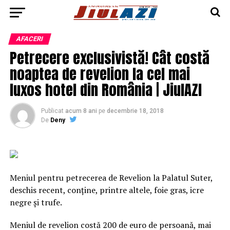
AFACERI
Petrecere exclusivistă! Cât costă
noaptea de revelion la cel mai
luxos hotel din România | JiulAZI
Publicat
acum 8 ani
pe
decembrie 18, 2018
De
Deny
Meniul pentru petrecerea de Revelion la Palatul Suter,
deschis recent, conţine, printre altele, foie gras, icre
negre şi trufe.
Meniul de revelion costă 200 de euro de persoană, mai