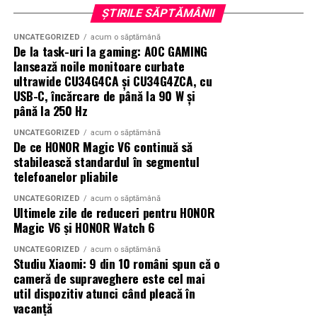
ȘTIRILE SĂPTĂMÂNII
UNCATEGORIZED
acum o săptămână
De la task-uri la gaming: AOC GAMING
lansează noile monitoare curbate
ultrawide CU34G4CA și CU34G4ZCA, cu
USB-C, încărcare de până la 90 W și
până la 250 Hz
UNCATEGORIZED
acum o săptămână
De ce HONOR Magic V6 continuă să
stabilească standardul în segmentul
telefoanelor pliabile
UNCATEGORIZED
acum o săptămână
Ultimele zile de reduceri pentru HONOR
Magic V6 și HONOR Watch 6
UNCATEGORIZED
acum o săptămână
Studiu Xiaomi: 9 din 10 români spun că o
cameră de supraveghere este cel mai
util dispozitiv atunci când pleacă în
vacanță