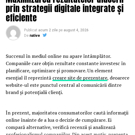
Suter,apropiat al lui Carol I şi artizan al Parcului Carol,
prin strategii digitale integrate și
precum şi al cartierului Gramont, are 17 camere şi
eficiente
apartamente diferite atât ca arhitectură, dar şi ca stil,
imprimând o atmosferă unică în peisajul
hotelierromânesc.
Publicat
acum 2 zile
pe
august 4, 2026
De
native
Clădirea a intrat în circuitul turistic în anul 2007,când a
fost lansată pe piaţa hotelieră sub numele de Carol Park
Succesul în mediul online nu apare întâmplător.
Hotel, atrăgând în anii care au urmatclienţi celebri care
Companiile care obțin rezultate constante investesc în
au ajuns în Capitală, printre care cântăreaţa Beyonce,
planificare, optimizare și promovare. Un element
actorul Nicholas Cage, DeepPurple sau Enrique Iglesias.
esențial îl reprezintă
creare site de prezentare
, deoarece
website-ul este punctul central al comunicării dintre
Clădirea a fost cumpărată în anul 2015 de către o
brand și potențialii clienți.
companie românească, după ce în ultimii ani hotelul
numai funcţiona. Noul acţionar a renovat între timp
hotelul, rebranduindu-l cu numele său iniţial,
În prezent, majoritatea consumatorilor caută informații
PalatulSuter.
online înainte de a lua o decizie de cumpărare. Ei
compară alternative, verifică recenzii și analizează
profesionalismul companiilor. Din acest motiv, prezența