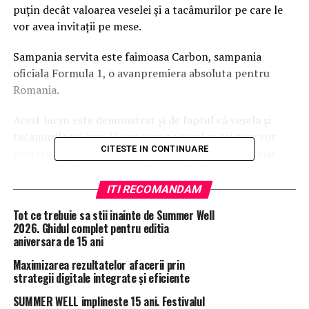
puţin decât valoarea veselei şi a tacâmurilor pe care le
vor avea invitaţii pe mese.
Sampania servita este faimoasa Carbon, sampania
oficiala Formula 1, o avanpremiera absoluta pentru
Romania.
Acest lucru este demonstrat şi de faptul că vesela şi
tacâmurile pe care le vor avea pe masă si cei care vor
CITESTE IN CONTINUARE
petrece noaptea dintre ani la Palatul Suter sunt mai
scumpe decât petrecerea şi masa, în sine.
ITI RECOMANDAM
„Noaptea de Revelion, cu entertainment, masă şi
Tot ce trebuie sa stii inainte de Summer Well
petrecere de la ora 20h00 până a doua zi dimineaţa
2026. Ghidul complet pentru editia
costă 200 de euro de persoană, iar dacă sunt cupluri
aniversara de 15 ani
care vor să înnopteze la hotel şi să ia brunch-ul aici în
Maximizarea rezultatelor afacerii prin
ziua următoare, la acest preţ se mai adaugă încă 90 de
strategii digitale integrate și eficiente
euro de persoană. Vesela pentru petrecerea de Revelion
este Rosenthal şi Lacroix, iar tacâmurile sunt Sambonet,
SUMMER WELL implineste 15 ani. Festivalul