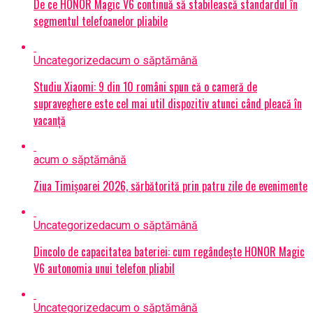
De ce HONOR Magic V6 continuă să stabilească standardul în
segmentul telefoanelor pliabile
Uncategorized
acum o săptămână
Studiu Xiaomi: 9 din 10 români spun că o cameră de
supraveghere este cel mai util dispozitiv atunci când pleacă în
vacanță
acum o săptămână
Ziua Timișoarei 2026, sărbătorită prin patru zile de evenimente
Uncategorized
acum o săptămână
Dincolo de capacitatea bateriei: cum regândește HONOR Magic
V6 autonomia unui telefon pliabil
Uncategorized
acum o săptămână