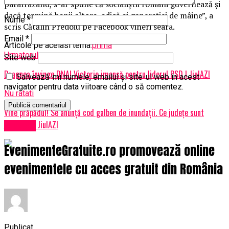
parafrazând, s-ar spune că socialiştii români guvernează şi
dacă termină banii altora, adică ai generaţiei de mâine”, a
Nume
*
scris Cătălin Predoiu pe Facebook vineri seara.
Email
*
Articole pe aceiasi tema:
prima
Urmatorul
Site web
Dragnea învinge DNA! Victorie imensă pentru liderul PSD | JiulAZI
Salvează-mi numele, emailul și site-ul web în acest
navigator pentru data viitoare când o să comentez.
Nu ratati
Vine prăpădul! Se anunță cod galben de inundaţii. Ce județe sunt
afectate | JiulAZI
Afaceri
EvenimenteGratuite.ro promovează online
evenimentele cu acces gratuit din România
Publicat