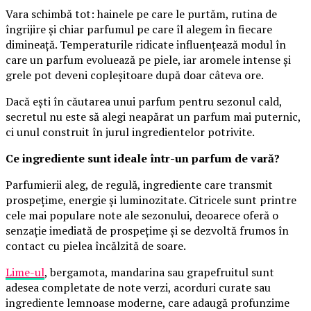
Vara schimbă tot: hainele pe care le purtăm, rutina de
îngrijire și chiar parfumul pe care îl alegem în fiecare
dimineață. Temperaturile ridicate influențează modul în
care un parfum evoluează pe piele, iar aromele intense și
grele pot deveni copleșitoare după doar câteva ore.
Dacă ești în căutarea unui parfum pentru sezonul cald,
secretul nu este să alegi neapărat un parfum mai puternic,
ci unul construit în jurul ingredientelor potrivite.
Ce ingrediente sunt ideale într-un parfum de vară?
Parfumierii aleg, de regulă, ingrediente care transmit
prospețime, energie și luminozitate. Citricele sunt printre
cele mai populare note ale sezonului, deoarece oferă o
senzație imediată de prospețime și se dezvoltă frumos în
contact cu pielea încălzită de soare.
Lime-ul
, bergamota, mandarina sau grapefruitul sunt
adesea completate de note verzi, acorduri curate sau
ingrediente lemnoase moderne, care adaugă profunzime