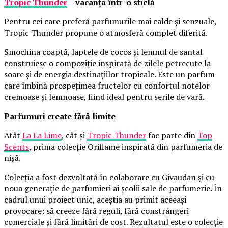
Tropic Thunder
– vacanța într-o sticlă
Pentru cei care preferă parfumurile mai calde și senzuale,
Tropic Thunder propune o atmosferă complet diferită.
Smochina coaptă, laptele de cocos și lemnul de santal
construiesc o compoziție inspirată de zilele petrecute la
soare și de energia destinațiilor tropicale. Este un parfum
care îmbină prospețimea fructelor cu confortul notelor
cremoase și lemnoase, fiind ideal pentru serile de vară.
Parfumuri create fără limite
Atât
La La Lime
, cât și
Tropic Thunder
fac parte din
Top
Scents
, prima colecție Oriflame inspirată din parfumeria de
nișă.
Colecția a fost dezvoltată în colaborare cu Givaudan și cu
noua generație de parfumieri ai școlii sale de parfumerie. În
cadrul unui proiect unic, aceștia au primit aceeași
provocare: să creeze fără reguli, fără constrângeri
comerciale și fără limitări de cost. Rezultatul este o colecție