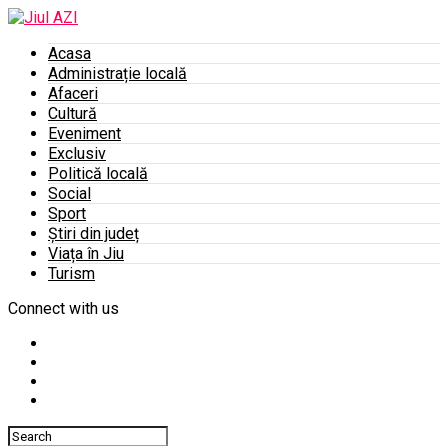
Acasa
Administrație locală
Afaceri
Cultură
Eveniment
Exclusiv
Politică locală
Social
Sport
Știri din județ
Viața în Jiu
Turism
Connect with us