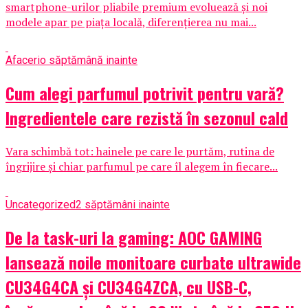
smartphone-urilor pliabile premium evoluează și noi
modele apar pe piața locală, diferențierea nu mai...
Afaceri
o săptămână inainte
Cum alegi parfumul potrivit pentru vară?
Ingredientele care rezistă în sezonul cald
Vara schimbă tot: hainele pe care le purtăm, rutina de
îngrijire și chiar parfumul pe care îl alegem în fiecare...
Uncategorized
2 săptămâni inainte
De la task-uri la gaming: AOC GAMING
lansează noile monitoare curbate ultrawide
CU34G4CA și CU34G4ZCA, cu USB-C,