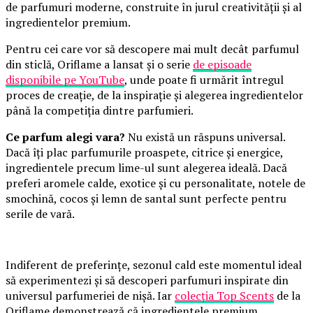
de parfumuri moderne, construite în jurul creativității și al
ingredientelor premium.
Pentru cei care vor să descopere mai mult decât parfumul
din sticlă, Oriflame a lansat și o serie
de episoade
disponibile pe YouTube
, unde poate fi urmărit întregul
proces de creație, de la inspirație și alegerea ingredientelor
până la competiția dintre parfumieri.
Ce parfum alegi vara?
Nu există un răspuns universal.
Dacă îți plac parfumurile proaspete, citrice și energice,
ingredientele precum lime-ul sunt alegerea ideală. Dacă
preferi aromele calde, exotice și cu personalitate, notele de
smochină, cocos și lemn de santal sunt perfecte pentru
serile de vară.
Indiferent de preferințe, sezonul cald este momentul ideal
să experimentezi și să descoperi parfumuri inspirate din
universul parfumeriei de nișă. Iar
colecția Top Scents
de la
Oriflame demonstrează că ingredientele premium,