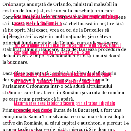
Ordonanţa anunţată de Orlando, ministrul maleabil în
costum de finanţist, este unealta meschină prin care
EvenimenteGratuite.ro promovează online evenimentele cu
Comrade Dragnea vrea să forţeze mâna Comisiei Europene
acces gratuit din România
să îi lase Guvernul Zdrăncilă să cheltuiască în neştire fără
să fie oprit. Mai exact, vrea ca cei de la Bruxelles să
înţeleagă că-i loveşte în multinaţionale, şi-n câteva
principii fundamentale ale Uniunii, cum ar fi susţinerea
Tot ce trebuie sa stii inainte de Summer Well 2026. Ghidul
stabilităţii Uniunii Bancare, dacă declanşează procedura de
complet pentru editia aniversara de 15 ani
deficit excesiv împotriva României. Și-o să-i mai şi doară…
la buzunare.
Dacă-i iese pasienţa şi Comisia îi dă liber la deficit prin
Mașinile de spălat și uscătoarele bazate pe inteligență
derogare, combinatorul Drangea, va transforma în
artificială îți cunosc hainele mai bine decât tine
Parlament Ordonanţa într-o odă adusă altruismului
străinilor care fac afaceri în România şi va uita de românii
pe care acum pretinde că îi apără.
Maximizarea rezultatelor afacerii prin strategii digitale
integrate și eficiente
Prima reacţie, cea de pe Bursa de la Bucureşti, a fost una
emoţională. Banca Transilvania, cea mai mare bancă după
active din România, al cărui capital e autohton, a pierdut 14
procente din valoarea de piaţă, miercuri. Şi e doar un