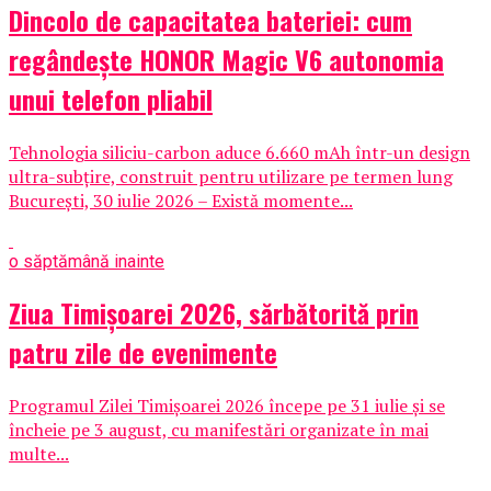
Dincolo de capacitatea bateriei: cum
regândește HONOR Magic V6 autonomia
unui telefon pliabil
Tehnologia siliciu-carbon aduce 6.660 mAh într-un design
ultra-subțire, construit pentru utilizare pe termen lung
București, 30 iulie 2026 – Există momente...
o săptămână inainte
Ziua Timișoarei 2026, sărbătorită prin
patru zile de evenimente
Programul Zilei Timișoarei 2026 începe pe 31 iulie și se
încheie pe 3 august, cu manifestări organizate în mai
multe...