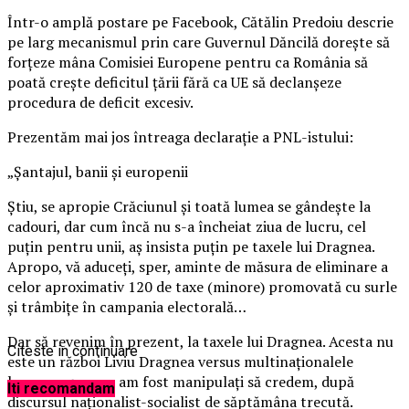
Într-o amplă postare pe Facebook, Cătălin Predoiu descrie
pe larg mecanismul prin care Guvernul Dăncilă doreşte să
forţeze mâna Comisiei Europene pentru ca România să
poată creşte deficitul ţării fără ca UE să declanşeze
procedura de deficit excesiv.
Prezentăm mai jos întreaga declaraţie a PNL-istului:
„Șantajul, banii şi europenii
Știu, se apropie Crăciunul şi toată lumea se gândeşte la
cadouri, dar cum încă nu s-a încheiat ziua de lucru, cel
puţin pentru unii, aş insista puţin pe taxele lui Dragnea.
Apropo, vă aduceţi, sper, aminte de măsura de eliminare a
celor aproximativ 120 de taxe (minore) promovată cu surle
şi trâmbiţe în campania electorală…
Dar să revenim în prezent, la taxele lui Dragnea. Acesta nu
Citeste in continuare
este un război Liviu Dragnea versus multinaţionalele
lacome, aşa cum am fost manipulaţi să credem, după
Iti recomandam
discursul naţionalist-socialist de săptămâna trecută.