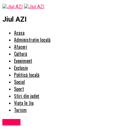
Jiul AZI
Acasa
Administrație locală
Afaceri
Cultură
Eveniment
Exclusiv
Politică locală
Social
Sport
Știri din județ
Viața în Jiu
Turism
Afaceri