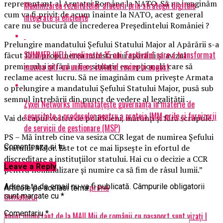
reprezentant al Armatei Române la NATO. Să ne imaginăm
Maximizarea rezultatelor afacerii prin strategii digitale
cum va fi privit de acum înainte la NATO, acest general
integrate și eficiente
care nu se bucură de încrederea Preşedintelui României ?
Prelungire mandatului Şefului Statului Major al Apărării s-a
SUMMER WELL implineste 15 ani. Festivalul care a transformat
făcut fără propunerea ministrului apărării şi avizul
muzica intr-un univers cultural revine in august
premierului şi fără a fi o situaţie excepţională care să
reclame acest lucru. Să ne imaginăm cum priveşte Armata
o prelungire a mandatului Şefului Statului Major, pusă sub
semnul întrebării din punct de vedere al legalităţii .
Zyxel Networks îmbunătățește guvernanța în materie de
securitate a produselor pentru a proteja IMM-urile și furnizorii
Vai de capul vostru de politicieni, mărunţi şi fără scrupule.
de servicii de gestionare (MSP)
PS – Mă întreb cine va sesiza CCR legat de numirea Șefului
Comenteaza si tu
Statului Major. Este tot ce mai lipseşte în efortul de
discreditare a instituţiilor statului. Hai cu o decizie a CCR
Leave a Reply
pentru nominalizare şi numire ca să fim de râsul lumii.”
Adresa ta de email nu va fi publicată.
Câmpurile obligatorii
Articole pe aceiasi tema:
prima
sunt marcate cu
*
Urmatorul
Comentariu
*
Anunț important de la MAI! Mii de românii cu pașaport sunt vizați |