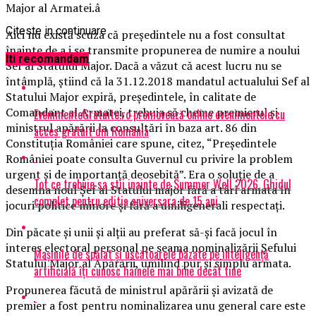
Major al Armatei.â
Citeste in continuare
Aici nu există scuza că preşedintele nu a fost consultat
înainte de a i se transmite propunerea de numire a noului
Iti recomandam
Sef al Statului Major. Dacă a văzut că acest lucru nu se
întâmplă, ştiind că la 31.12.2018 mandatul actualului Sef al
Statului Major expiră, preşedintele, în calitate de
Comandant al Armatei, trebuia să cheme premierul şi
EvenimenteGratuite.ro promovează online evenimentele cu
ministrul apărării la consultări în baza art. 86 din
acces gratuit din România
Constituţia României care spune, citez, “Preşedintele
României poate consulta Guvernul cu privire la problem
urgent şi de importanţă deosebită”. Era o soluţie de a
Tot ce trebuie sa stii inainte de Summer Well 2026. Ghidul
desemna noul Şef al Statului major fără a târî armata în
complet pentru editia aniversara de 15 ani
jocuri politice minore şi fără a umiligenerali respectaţi.
Din păcate şi unii şi alţii au preferat să-şi facă jocul în
interes electoral personal pe seama nominalizării Şefului
Mașinile de spălat și uscătoarele bazate pe inteligență
Statului Major al Apărării, umilind pur şi simplu armata.
artificială îți cunosc hainele mai bine decât tine
Propunerea făcută de ministrul apărării şi avizată de
premier a fost pentru nominalizarea unu general care este