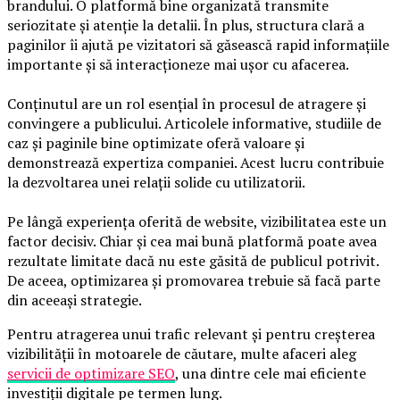
brandului. O platformă bine organizată transmite
seriozitate și atenție la detalii. În plus, structura clară a
paginilor îi ajută pe vizitatori să găsească rapid informațiile
importante și să interacționeze mai ușor cu afacerea.
Conținutul are un rol esențial în procesul de atragere și
convingere a publicului. Articolele informative, studiile de
caz și paginile bine optimizate oferă valoare și
demonstrează expertiza companiei. Acest lucru contribuie
la dezvoltarea unei relații solide cu utilizatorii.
Pe lângă experiența oferită de website, vizibilitatea este un
factor decisiv. Chiar și cea mai bună platformă poate avea
rezultate limitate dacă nu este găsită de publicul potrivit.
De aceea, optimizarea și promovarea trebuie să facă parte
din aceeași strategie.
Pentru atragerea unui trafic relevant și pentru creșterea
vizibilității în motoarele de căutare, multe afaceri aleg
servicii de optimizare SEO
, una dintre cele mai eficiente
investiții digitale pe termen lung.