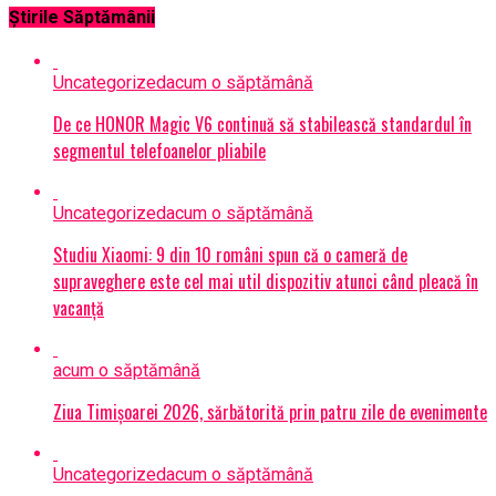
Știrile Săptămânii
Uncategorized
acum o săptămână
De ce HONOR Magic V6 continuă să stabilească standardul în
segmentul telefoanelor pliabile
Uncategorized
acum o săptămână
Studiu Xiaomi: 9 din 10 români spun că o cameră de
supraveghere este cel mai util dispozitiv atunci când pleacă în
vacanță
acum o săptămână
Ziua Timișoarei 2026, sărbătorită prin patru zile de evenimente
Uncategorized
acum o săptămână