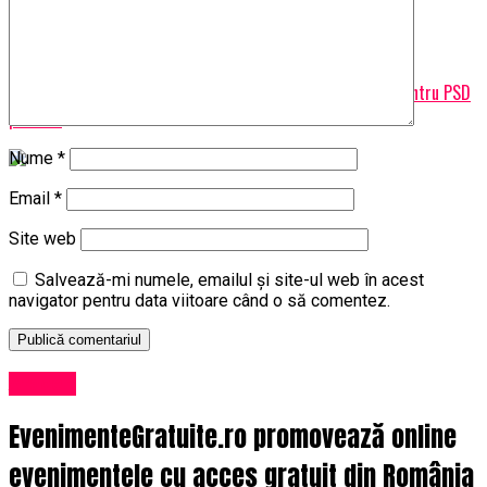
JiulAZI
Nu ratati
Dragnea, scos din cărți! I s-a anunțat sfârșitul. Eșec total pentru PSD
| JiulAZI
Nume
*
Email
*
Site web
Salvează-mi numele, emailul și site-ul web în acest
navigator pentru data viitoare când o să comentez.
Afaceri
EvenimenteGratuite.ro promovează online
evenimentele cu acces gratuit din România