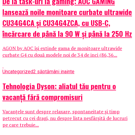
De la task-uri la gaming: AOC GAMING
lansează noile monitoare curbate ultrawide
CU34G4CA și CU34G4ZCA, cu USB-C,
încărcare de până la 90 W și până la 250 Hz
AGON by AOC își extinde gama de monitoare ultrawide
curbate G4 cu două modele noi de 34 de inci (86,36...
Uncategorized
2 săptămâni inainte
Tehnologia Dyson: aliatul tău pentru o
vacanță fără compromisuri
Vacanțele sunt despre relaxare, spontaneitate și timp
petrecut cu cei dragi, nu despre lista nesfârșită de lucruri
pe care trebuie...