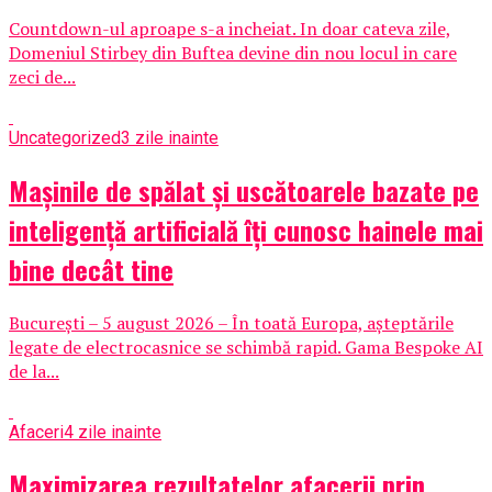
Countdown-ul aproape s-a incheiat. In doar cateva zile,
Domeniul Stirbey din Buftea devine din nou locul in care
zeci de...
Uncategorized
3 zile inainte
Mașinile de spălat și uscătoarele bazate pe
inteligență artificială îți cunosc hainele mai
bine decât tine
București – 5 august 2026 – În toată Europa, așteptările
legate de electrocasnice se schimbă rapid. Gama Bespoke AI
de la...
Afaceri
4 zile inainte
Maximizarea rezultatelor afacerii prin