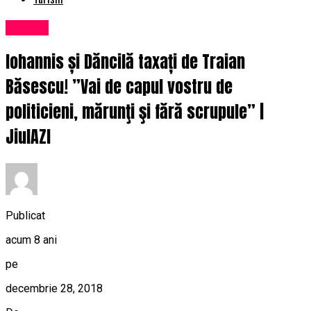
Afaceri
Iohannis și Dăncilă taxați de Traian
Băsescu! ”Vai de capul vostru de
politicieni, mărunţi şi fără scrupule” |
JiulAZI
Publicat
acum 8 ani
pe
decembrie 28, 2018