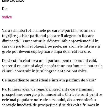
iulie 29, 2026
De
native
Vara schimbă tot: hainele pe care le purtăm, rutina de
îngrijire și chiar parfumul pe care îl alegem în fiecare
dimineață. Temperaturile ridicate influențează modul în
care un parfum evoluează pe piele, iar aromele intense și
grele pot deveni copleșitoare după doar câteva ore.
Dacă ești în căutarea unui parfum pentru sezonul cald,
secretul nu este să alegi neapărat un parfum mai puternic,
ci unul construit în jurul ingredientelor potrivite.
Ce ingrediente sunt ideale într-un parfum de vară?
Parfumierii aleg, de regulă, ingrediente care transmit
prospețime, energie și luminozitate. Citricele sunt printre
cele mai populare note ale sezonului, deoarece oferă o
senzație imediată de prospețime și se dezvoltă frumos în