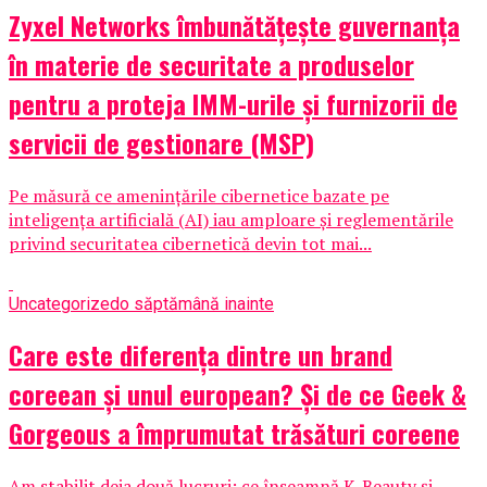
Zyxel Networks îmbunătățește guvernanța
în materie de securitate a produselor
pentru a proteja IMM-urile și furnizorii de
servicii de gestionare (MSP)
Pe măsură ce amenințările cibernetice bazate pe
inteligența artificială (AI) iau amploare și reglementările
privind securitatea cibernetică devin tot mai...
Uncategorized
o săptămână inainte
Care este diferența dintre un brand
coreean și unul european? Și de ce Geek &
Gorgeous a împrumutat trăsături coreene
Am stabilit deja două lucruri: ce înseamnă K-Beauty și