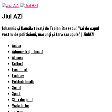
Jiul AZI
Iohannis și Dăncilă taxați de Traian Băsescu! ”Vai de capul
vostru de politicieni, mărunţi şi fără scrupule” | JiulAZI
Acasa
Administrație locală
Afaceri
Cultură
Eveniment
Exclusiv
Politică locală
Social
Sport
Știri din județ
Viața în Jiu
Turism