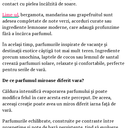
contact cu pielea încălzită de soare.
Lime-ul
, bergamota, mandarina sau grapefruitul sunt
adesea completate de note verzi, acorduri curate sau
ingrediente lemnoase moderne, care adaugă profunzime
fără a încărca parfumul.
În același timp, parfumurile inspirate de vacanțe și
destinații exotice câștigă tot mai mult teren. Ingrediente
precum smochina, laptele de cocos sau lemnul de santal
creează parfumuri solare, relaxate și confortabile, perfecte
pentru serile de vară.
De ce parfumul miroase diferit vara?
Căldura intensifică evaporarea parfumului și poate
modifica felul în care acesta este perceput. De aceea,
aceeași creație poate avea un miros diferit iarna față de
vară.
Parfumurile echilibrate, construite pe contraste între
prospețime și note de bază persistente, tind să evolueze