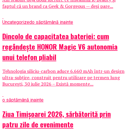
faptul că un brand ca Geek & Gorgeous — deși pare...
Uncategorized
o săptămână inainte
Dincolo de capacitatea bateriei: cum
regândește HONOR Magic V6 autonomia
unui telefon pliabil
Tehnologia siliciu-carbon aduce 6.660 mAh într-un design
ultra-subțire, construit pentru utilizare pe termen lung
București, 30 iulie 2026 – Există momente...
o săptămână inainte
Ziua Timișoarei 2026, sărbătorită prin
patru zile de evenimente