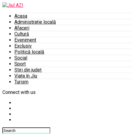
Acasa
Administrație locală
Afaceri
Cultură
Eveniment
Exclusiv
Politică locală
Social
Sport
Știri din județ
Viața în Jiu
Turism
Connect with us