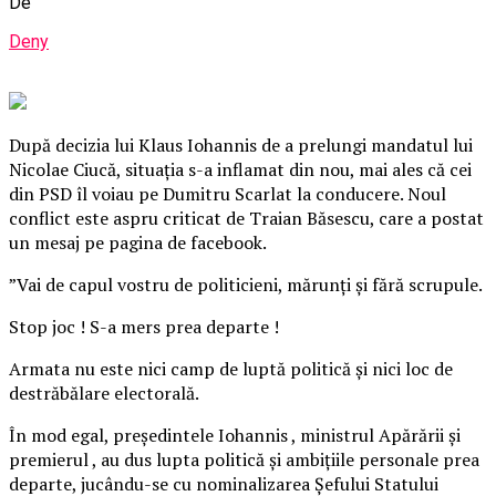
De
Deny
După decizia lui Klaus Iohannis de a prelungi mandatul lui
Nicolae Ciucă, situaţia s-a inflamat din nou, mai ales că cei
din PSD îl voiau pe Dumitru Scarlat la conducere. Noul
conflict este aspru criticat de Traian Băsescu, care a postat
un mesaj pe pagina de facebook.
”Vai de capul vostru de politicieni, mărunţi şi fără scrupule.
Stop joc ! S-a mers prea departe !
Armata nu este nici camp de luptă politică şi nici loc de
destrăbălare electorală.
În mod egal, preşedintele Iohannis , ministrul Apărării şi
premierul , au dus lupta politică şi ambiţiile personale prea
departe, jucându-se cu nominalizarea Şefului Statului