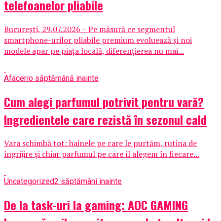
telefoanelor pliabile
București, 29.07.2026 – Pe măsură ce segmentul
smartphone-urilor pliabile premium evoluează și noi
modele apar pe piața locală, diferențierea nu mai...
Afaceri
o săptămână inainte
Cum alegi parfumul potrivit pentru vară?
Ingredientele care rezistă în sezonul cald
Vara schimbă tot: hainele pe care le purtăm, rutina de
îngrijire și chiar parfumul pe care îl alegem în fiecare...
Uncategorized
2 săptămâni inainte
De la task-uri la gaming: AOC GAMING