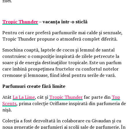
zilei.
Tropic Thunder
– vacanța într-o sticlă
Pentru cei care preferă parfumurile mai calde și senzuale,
Tropic Thunder propune o atmosferă complet diferită.
Smochina coaptă, laptele de cocos și lemnul de santal
construiesc o compoziție inspirată de zilele petrecute la
soare și de energia destinațiilor tropicale. Este un parfum
care îmbină prospețimea fructelor cu confortul notelor
cremoase și lemnoase, fiind ideal pentru serile de vară.
Parfumuri create fără limite
Atât
La La Lime
, cât și
Tropic Thunder
fac parte din
Top
Scents
, prima colecție Oriflame inspirată din parfumeria de
nișă.
Colecția a fost dezvoltată în colaborare cu Givaudan și cu
noua generație de parfumieri ai școlii sale de parfumerie. În