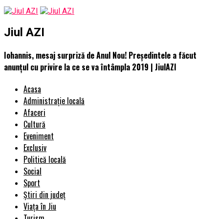
Jiul AZI
Iohannis, mesaj surpriză de Anul Nou! Președintele a făcut
anunțul cu privire la ce se va întâmpla 2019 | JiulAZI
Acasa
Administrație locală
Afaceri
Cultură
Eveniment
Exclusiv
Politică locală
Social
Sport
Știri din județ
Viața în Jiu
Turism