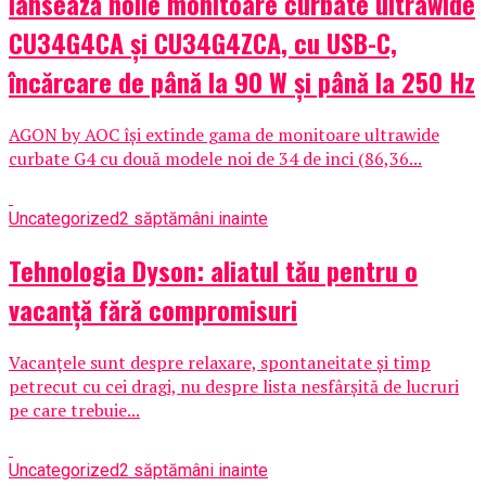
lansează noile monitoare curbate ultrawide
CU34G4CA și CU34G4ZCA, cu USB-C,
încărcare de până la 90 W și până la 250 Hz
AGON by AOC își extinde gama de monitoare ultrawide
curbate G4 cu două modele noi de 34 de inci (86,36...
Uncategorized
2 săptămâni inainte
Tehnologia Dyson: aliatul tău pentru o
vacanță fără compromisuri
Vacanțele sunt despre relaxare, spontaneitate și timp
petrecut cu cei dragi, nu despre lista nesfârșită de lucruri
pe care trebuie...
Uncategorized
2 săptămâni inainte