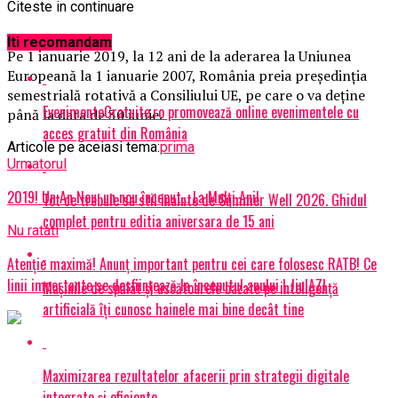
Citeste in continuare
Iti recomandam
Pe 1 ianuarie 2019, la 12 ani de la aderarea la Uniunea
Europeană la 1 ianuarie 2007, România preia preşedinţia
semestrială rotativă a Consiliului UE, pe care o va deţine
EvenimenteGratuite.ro promovează online evenimentele cu
până la data de 30 iunie.
acces gratuit din România
Articole pe aceiasi tema:
prima
Urmatorul
2019! Un An Nou, un nou început… La Mulţi Ani!
Tot ce trebuie sa stii inainte de Summer Well 2026. Ghidul
complet pentru editia aniversara de 15 ani
Nu ratati
Atenție maximă! Anunț important pentru cei care folosesc RATB! Ce
linii importante se desființează la începutul anului | JiulAZI
Mașinile de spălat și uscătoarele bazate pe inteligență
artificială îți cunosc hainele mai bine decât tine
Maximizarea rezultatelor afacerii prin strategii digitale
integrate și eficiente