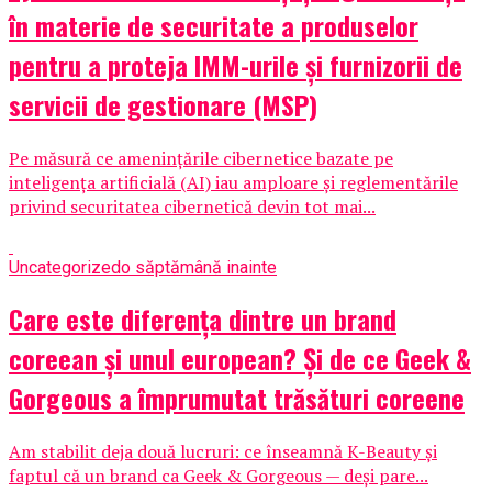
în materie de securitate a produselor
pentru a proteja IMM-urile și furnizorii de
servicii de gestionare (MSP)
Pe măsură ce amenințările cibernetice bazate pe
inteligența artificială (AI) iau amploare și reglementările
privind securitatea cibernetică devin tot mai...
Uncategorized
o săptămână inainte
Care este diferența dintre un brand
coreean și unul european? Și de ce Geek &
Gorgeous a împrumutat trăsături coreene
Am stabilit deja două lucruri: ce înseamnă K-Beauty și
faptul că un brand ca Geek & Gorgeous — deși pare...