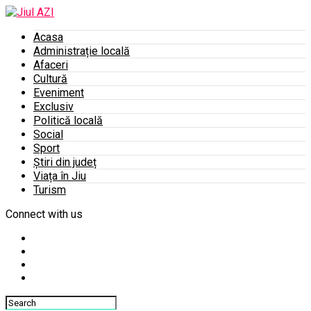
Acasa
Administrație locală
Afaceri
Cultură
Eveniment
Exclusiv
Politică locală
Social
Sport
Știri din județ
Viața în Jiu
Turism
Connect with us