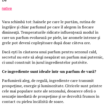
De
native
Vara schimbă tot: hainele pe care le purtăm, rutina de
îngrijire și chiar parfumul pe care îl alegem în fiecare
dimineață. Temperaturile ridicate influențează modul în
care un parfum evoluează pe piele, iar aromele intense și
grele pot deveni copleșitoare după doar câteva ore.
Dacă ești în căutarea unui parfum pentru sezonul cald,
secretul nu este să alegi neapărat un parfum mai puternic,
ci unul construit în jurul ingredientelor potrivite.
Ce ingrediente sunt ideale într-un parfum de vară?
Parfumierii aleg, de regulă, ingrediente care transmit
prospețime, energie și luminozitate. Citricele sunt printre
cele mai populare note ale sezonului, deoarece oferă o
senzație imediată de prospețime și se dezvoltă frumos în
contact cu pielea încălzită de soare.