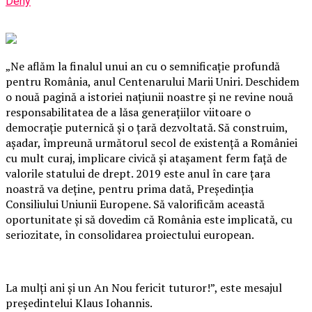
Deny
„Ne aflăm la finalul unui an cu o semnificaţie profundă
pentru România, anul Centenarului Marii Uniri. Deschidem
o nouă pagină a istoriei naţiunii noastre şi ne revine nouă
responsabilitatea de a lăsa generaţiilor viitoare o
democraţie puternică şi o ţară dezvoltată. Să construim,
aşadar, împreună următorul secol de existenţă a României
cu mult curaj, implicare civică şi ataşament ferm faţă de
valorile statului de drept. 2019 este anul în care ţara
noastră va deţine, pentru prima dată, Preşedinţia
Consiliului Uniunii Europene. Să valorificăm această
oportunitate şi să dovedim că România este implicată, cu
seriozitate, în consolidarea proiectului european.
La mulţi ani şi un An Nou fericit tuturor!”, este mesajul
preşedintelui Klaus Iohannis.