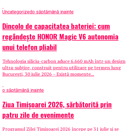
Uncategorized
o săptămână inainte
Dincolo de capacitatea bateriei: cum
regândește HONOR Magic V6 autonomia
unui telefon pliabil
Tehnologia siliciu-carbon aduce 6.660 mAh într-un design
ultra-subțire, construit pentru utilizare pe termen lung
București, 30 iulie 2026 – Există momente...
o săptămână inainte
Ziua Timișoarei 2026, sărbătorită prin
patru zile de evenimente
Programul Zilei Timișoarei 2026 începe pe 31 iulie și se