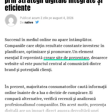
ARTICOLE PE ACEIASI TEMA:
PRIMA
eficiente
URMATORUL
Alertă! Cod galben de nisori și viscol! Care sunt cele mai
Publicat
acum 2 zile
pe
august 4, 2026
afectate zone | JiulAZI
De
native
NU RATATI
Donald Trump și-a ieșit din minți! Ce spune despre
Succesul în mediul online nu apare întâmplător.
ancheta FBI | JiulAZI
Companiile care obțin rezultate constante investesc în
planificare, optimizare și promovare. Un element
esențial îl reprezintă
creare site de prezentare
, deoarece
website-ul este punctul central al comunicării dintre
brand și potențialii clienți.
În prezent, majoritatea consumatorilor caută informații
online înainte de a lua o decizie de cumpărare. Ei
compară alternative, verifică recenzii și analizează
profesionalismul companiilor. Din acest motiv, prezența
digitală are un impact direct asupra dezvoltării unei