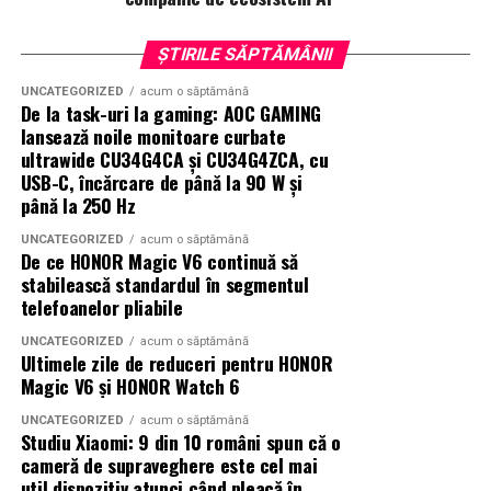
ȘTIRILE SĂPTĂMÂNII
UNCATEGORIZED
acum o săptămână
De la task-uri la gaming: AOC GAMING
lansează noile monitoare curbate
ultrawide CU34G4CA și CU34G4ZCA, cu
USB-C, încărcare de până la 90 W și
până la 250 Hz
UNCATEGORIZED
acum o săptămână
De ce HONOR Magic V6 continuă să
stabilească standardul în segmentul
telefoanelor pliabile
UNCATEGORIZED
acum o săptămână
Ultimele zile de reduceri pentru HONOR
Magic V6 și HONOR Watch 6
UNCATEGORIZED
acum o săptămână
Studiu Xiaomi: 9 din 10 români spun că o
cameră de supraveghere este cel mai
util dispozitiv atunci când pleacă în