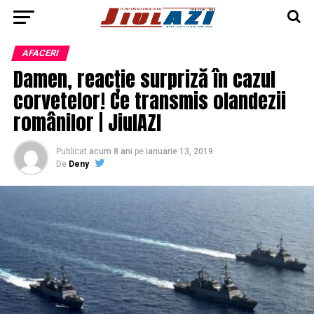
AFACERI
Damen, reacție surpriză în cazul
corvetelor! Ce transmis olandezii
românilor | JiulAZI
Publicat
acum 8 ani
pe
ianuarie 13, 2019
De
Deny