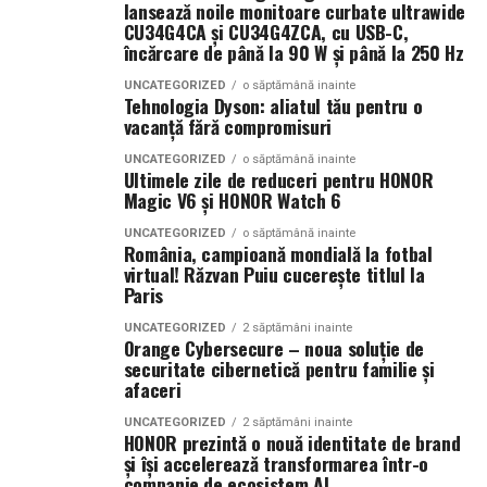
Ce parfum alegi vara?
Nu există un răspuns universal.
lansează noile monitoare curbate ultrawide
Dacă îți plac parfumurile proaspete, citrice și energice,
CU34G4CA și CU34G4ZCA, cu USB-C,
încărcare de până la 90 W și până la 250 Hz
ingredientele precum lime-ul sunt alegerea ideală. Dacă
preferi aromele calde, exotice și cu personalitate, notele
UNCATEGORIZED
o săptămână inainte
Tehnologia Dyson: aliatul tău pentru o
de smochină, cocos și lemn de santal sunt perfecte
vacanță fără compromisuri
pentru serile de vară.
UNCATEGORIZED
o săptămână inainte
Ultimele zile de reduceri pentru HONOR
Magic V6 și HONOR Watch 6
Indiferent de preferințe, sezonul cald este momentul
ideal să experimentezi și să descoperi parfumuri
UNCATEGORIZED
o săptămână inainte
România, campioană mondială la fotbal
inspirate din universul parfumeriei de nișă. Iar
colecția
virtual! Răzvan Puiu cucerește titlul la
Top Scents
de la Oriflame demonstrează că
Paris
ingredientele premium, creativitatea și accesibilitatea
UNCATEGORIZED
2 săptămâni inainte
pot exista în aceeași sticlă.
Orange Cybersecure – noua soluție de
securitate cibernetică pentru familie și
(Advertorial)
afaceri
UNCATEGORIZED
2 săptămâni inainte
HONOR prezintă o nouă identitate de brand
și își accelerează transformarea într-o
companie de ecosistem AI