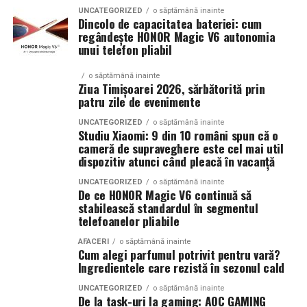
Atât
La La Lime
, cât și
Tropic Thunder
fac parte din
Top
dintre cele mai profitabile direcții de dezvoltare pentru
UNCATEGORIZED
o săptămână inainte
Scents
, prima colecție Oriflame inspirată din parfumeria
Dincolo de capacitatea bateriei: cum
orice afacere care dorește să își crească numărul de
regândește HONOR Magic V6 autonomia
de nișă.
clienți și să își consolideze prezența online.
unui telefon pliabil
Colecția a fost dezvoltată în colaborare cu Givaudan și
(Advertorial AI)
o săptămână inainte
cu noua generație de parfumieri ai școlii sale de
Ziua Timișoarei 2026, sărbătorită prin
parfumerie. În cadrul unui proiect unic, aceștia au
patru zile de evenimente
primit aceeași provocare: să creeze fără reguli, fără
UNCATEGORIZED
o săptămână inainte
constrângeri comerciale și fără limitări de cost.
Studiu Xiaomi: 9 din 10 români spun că o
cameră de supraveghere este cel mai util
Rezultatul este o colecție de parfumuri moderne,
dispozitiv atunci când pleacă în vacanță
construite în jurul creativității și al ingredientelor
premium.
UNCATEGORIZED
o săptămână inainte
De ce HONOR Magic V6 continuă să
stabilească standardul în segmentul
Pentru cei care vor să descopere mai mult decât
telefoanelor pliabile
parfumul din sticlă, Oriflame a lansat și o serie
de
episoade disponibile pe YouTube
, unde poate fi urmărit
AFACERI
o săptămână inainte
Cum alegi parfumul potrivit pentru vară?
întregul proces de creație, de la inspirație și alegerea
Ingredientele care rezistă în sezonul cald
ingredientelor până la competiția dintre parfumieri.
UNCATEGORIZED
o săptămână inainte
De la task-uri la gaming: AOC GAMING