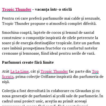
Tropic Thunder
– vacanța într-o sticlă
Pentru cei care preferă parfumurile mai calde și senzuale,
Tropic Thunder propune o atmosferă complet diferită.
Smochina coaptă, laptele de cocos și lemnul de santal
construiesc o compoziție inspirată de zilele petrecute la
soare și de energia destinațiilor tropicale. Este un parfum
care îmbină prospețimea fructelor cu confortul notelor
cremoase și lemnoase, fiind ideal pentru serile de vară.
Parfumuri create fără limite
Atât
La La Lime
, cât și
Tropic Thunder
fac parte din
Top
Scents
, prima colecție Oriflame inspirată din parfumeria de
nișă.
Colecția a fost dezvoltată în colaborare cu Givaudan și cu
noua generație de parfumieri ai școlii sale de parfumerie. În
cadrul unui proiect unic, aceștia au primit aceeași