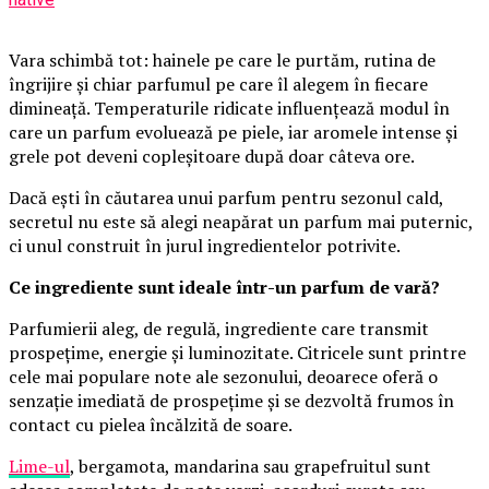
Vara schimbă tot: hainele pe care le purtăm, rutina de
îngrijire și chiar parfumul pe care îl alegem în fiecare
dimineață. Temperaturile ridicate influențează modul în
care un parfum evoluează pe piele, iar aromele intense și
grele pot deveni copleșitoare după doar câteva ore.
Dacă ești în căutarea unui parfum pentru sezonul cald,
secretul nu este să alegi neapărat un parfum mai puternic,
ci unul construit în jurul ingredientelor potrivite.
Ce ingrediente sunt ideale într-un parfum de vară?
Parfumierii aleg, de regulă, ingrediente care transmit
prospețime, energie și luminozitate. Citricele sunt printre
cele mai populare note ale sezonului, deoarece oferă o
senzație imediată de prospețime și se dezvoltă frumos în
contact cu pielea încălzită de soare.
Lime-ul
, bergamota, mandarina sau grapefruitul sunt