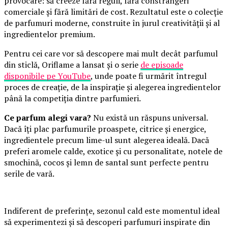
provocare: să creeze fără reguli, fără constrângeri
comerciale și fără limitări de cost. Rezultatul este o colecție
de parfumuri moderne, construite în jurul creativității și al
ingredientelor premium.
Pentru cei care vor să descopere mai mult decât parfumul
din sticlă, Oriflame a lansat și o serie
de episoade
disponibile pe YouTube
, unde poate fi urmărit întregul
proces de creație, de la inspirație și alegerea ingredientelor
până la competiția dintre parfumieri.
Ce parfum alegi vara?
Nu există un răspuns universal.
Dacă îți plac parfumurile proaspete, citrice și energice,
ingredientele precum lime-ul sunt alegerea ideală. Dacă
preferi aromele calde, exotice și cu personalitate, notele de
smochină, cocos și lemn de santal sunt perfecte pentru
serile de vară.
Indiferent de preferințe, sezonul cald este momentul ideal
să experimentezi și să descoperi parfumuri inspirate din