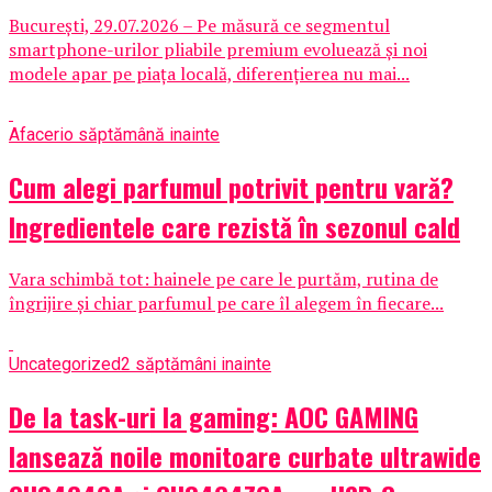
București, 29.07.2026 – Pe măsură ce segmentul
smartphone-urilor pliabile premium evoluează și noi
modele apar pe piața locală, diferențierea nu mai...
Afaceri
o săptămână inainte
Cum alegi parfumul potrivit pentru vară?
Ingredientele care rezistă în sezonul cald
Vara schimbă tot: hainele pe care le purtăm, rutina de
îngrijire și chiar parfumul pe care îl alegem în fiecare...
Uncategorized
2 săptămâni inainte
De la task-uri la gaming: AOC GAMING
lansează noile monitoare curbate ultrawide