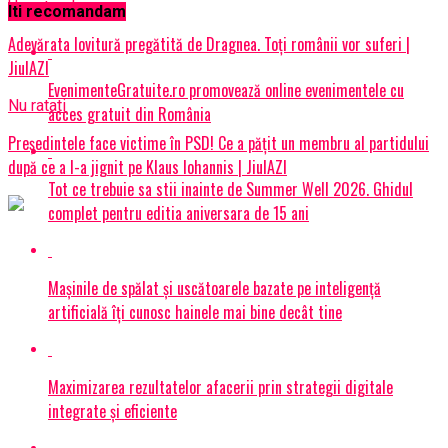
Urmatorul
Iti recomandam
Adevărata lovitură pregătită de Dragnea. Toți românii vor suferi |
JiulAZI
EvenimenteGratuite.ro promovează online evenimentele cu
Nu ratati
acces gratuit din România
Președintele face victime în PSD! Ce a pățit un membru al partidului
după ce a l-a jignit pe Klaus Iohannis | JiulAZI
Tot ce trebuie sa stii inainte de Summer Well 2026. Ghidul
complet pentru editia aniversara de 15 ani
Mașinile de spălat și uscătoarele bazate pe inteligență
artificială îți cunosc hainele mai bine decât tine
Maximizarea rezultatelor afacerii prin strategii digitale
integrate și eficiente