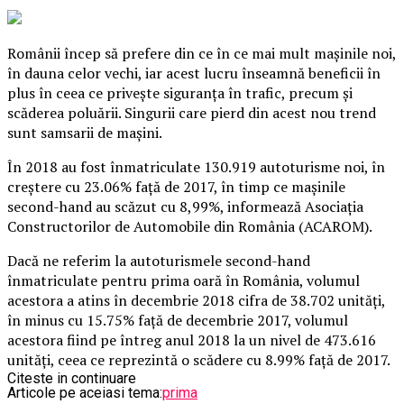
Românii încep să prefere din ce în ce mai mult maşinile noi,
în dauna celor vechi, iar acest lucru înseamnă beneficii în
plus în ceea ce priveşte siguranţa în trafic, precum şi
scăderea poluării. Singurii care pierd din acest nou trend
sunt samsarii de maşini.
În 2018 au fost înmatriculate 130.919 autoturisme noi, în
creştere cu 23.06% faţă de 2017, în timp ce maşinile
second-hand au scăzut cu 8,99%, informează Asociaţia
Constructorilor de Automobile din România (ACAROM).
Dacă ne referim la autoturismele second-hand
înmatriculate pentru prima oară în România, volumul
acestora a atins în decembrie 2018 cifra de 38.702 unităţi,
în minus cu 15.75% faţă de decembrie 2017, volumul
acestora fiind pe întreg anul 2018 la un nivel de 473.616
unităţi, ceea ce reprezintă o scădere cu 8.99% faţă de 2017.
Citeste in continuare
Articole pe aceiasi tema:
prima