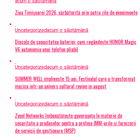
acum o săptămână
Ziua Timișoarei 2026, sărbătorită prin patru zile de evenimente
Uncategorized
acum o săptămână
Dincolo de capacitatea bateriei: cum regândește HONOR Magic
V6 autonomia unui telefon pliabil
Uncategorized
acum o săptămână
SUMMER WELL implineste 15 ani. Festivalul care a transformat
muzica intr-un univers cultural revine in august
Uncategorized
acum o săptămână
Zyxel Networks îmbunătățește guvernanța în materie de
securitate a produselor pentru a proteja IMM-urile și furnizorii
de servicii de gestionare (MSP)