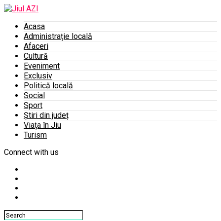
Acasa
Administrație locală
Afaceri
Cultură
Eveniment
Exclusiv
Politică locală
Social
Sport
Știri din județ
Viața în Jiu
Turism
Connect with us