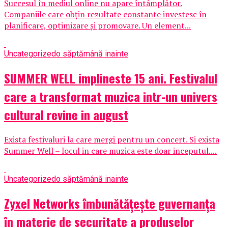
Succesul în mediul online nu apare întâmplător.
Companiile care obțin rezultate constante investesc în
planificare, optimizare și promovare. Un element...
Uncategorized
o săptămână inainte
SUMMER WELL implineste 15 ani. Festivalul
care a transformat muzica intr-un univers
cultural revine in august
Exista festivaluri la care mergi pentru un concert. Si exista
Summer Well – locul in care muzica este doar inceputul....
Uncategorized
o săptămână inainte
Zyxel Networks îmbunătățește guvernanța
în materie de securitate a produselor