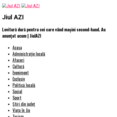
Jiul AZI
Lovitură dură pentru cei care vând mașini second-hand. Au
anunțat acum | JiulAZI
Acasa
Administrație locală
Afaceri
Cultură
Eveniment
Exclusiv
Politică locală
Social
Sport
Știri din județ
Viața în Jiu
Turism