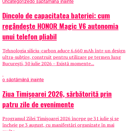
Uncategorized
o săptămână inainte
Dincolo de capacitatea bateriei: cum
regândește HONOR Magic V6 autonomia
unui telefon pliabil
Tehnologia siliciu-carbon aduce 6.660 mAh într-un design
ultra-subțire, construit pentru utilizare pe termen lung
București, 30 iulie 2026 – Există momente...
o săptămână inainte
Ziua Timișoarei 2026, sărbătorită prin
patru zile de evenimente
Programul Zilei Timișoarei 2026 începe pe 31 iulie și se
încheie pe 3 august, cu manifestări organizate în mai