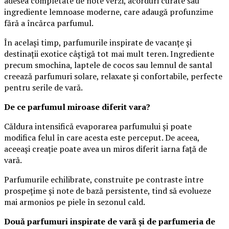
adesea completate de note verzi, acorduri curate sau
ingrediente lemnoase moderne, care adaugă profunzime
fără a încărca parfumul.
În același timp, parfumurile inspirate de vacanțe și
destinații exotice câștigă tot mai mult teren. Ingrediente
precum smochina, laptele de cocos sau lemnul de santal
creează parfumuri solare, relaxate și confortabile, perfecte
pentru serile de vară.
De ce parfumul miroase diferit vara?
Căldura intensifică evaporarea parfumului și poate
modifica felul în care acesta este perceput. De aceea,
aceeași creație poate avea un miros diferit iarna față de
vară.
Parfumurile echilibrate, construite pe contraste între
prospețime și note de bază persistente, tind să evolueze
mai armonios pe piele în sezonul cald.
Două parfumuri inspirate de vară și de parfumeria de