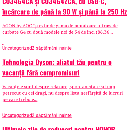
CU34G4CA și CU34G4ZCA, cu USB-C,
încărcare de până la 90 W și până la 250 Hz
AGON by AOC își extinde gama de monitoare ultrawide
curbate G4 cu două modele noi de 34 de inci (86,36...
Uncategorized
2 săptămâni inainte
Tehnologia Dyson: aliatul tău pentru o
vacanță fără compromisuri
Vacanțele sunt despre relaxare, spontaneitate și timp
petrecut cu cei dragi, nu despre lista nesfârșită de lucruri
pe care trebuie...
Uncategorized
2 săptămâni inainte
Ultimele zile de reduceri pentru HONOR