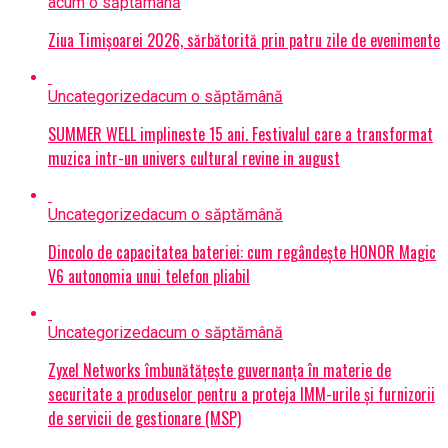
acum o săptămână
Ziua Timișoarei 2026, sărbătorită prin patru zile de evenimente
Uncategorized
acum o săptămână
SUMMER WELL implineste 15 ani. Festivalul care a transformat
muzica intr-un univers cultural revine in august
Uncategorized
acum o săptămână
Dincolo de capacitatea bateriei: cum regândește HONOR Magic
V6 autonomia unui telefon pliabil
Uncategorized
acum o săptămână
Zyxel Networks îmbunătățește guvernanța în materie de
securitate a produselor pentru a proteja IMM-urile și furnizorii
de servicii de gestionare (MSP)