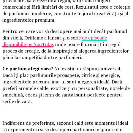
provocare: să creeze fără reguli, fără constrângeri
comerciale și fără limitări de cost. Rezultatul este o colecție
de parfumuri moderne, construite în jurul creativității și al
ingredientelor premium.
Pentru cei care vor să descopere mai mult decât parfumul
din sticlă, Oriflame a lansat și o serie
de episoade
disponibile pe YouTube
, unde poate fi urmărit întregul
proces de creație, de la inspirație și alegerea ingredientelor
până la competiția dintre parfumieri.
Ce parfum alegi vara?
Nu există un răspuns universal.
Dacă îți plac parfumurile proaspete, citrice și energice,
ingredientele precum lime-ul sunt alegerea ideală. Dacă
preferi aromele calde, exotice și cu personalitate, notele de
smochină, cocos și lemn de santal sunt perfecte pentru
serile de vară.
Indiferent de preferințe, sezonul cald este momentul ideal
să experimentezi și să descoperi parfumuri inspirate din