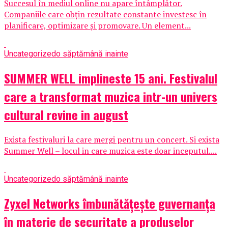
Succesul în mediul online nu apare întâmplător.
Companiile care obțin rezultate constante investesc în
planificare, optimizare și promovare. Un element...
Uncategorized
o săptămână inainte
SUMMER WELL implineste 15 ani. Festivalul
care a transformat muzica intr-un univers
cultural revine in august
Exista festivaluri la care mergi pentru un concert. Si exista
Summer Well – locul in care muzica este doar inceputul....
Uncategorized
o săptămână inainte
Zyxel Networks îmbunătățește guvernanța
în materie de securitate a produselor