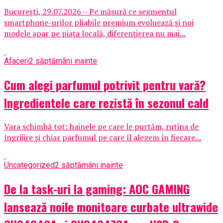
București, 29.07.2026 – Pe măsură ce segmentul
smartphone-urilor pliabile premium evoluează și noi
modele apar pe piața locală, diferențierea nu mai...
Afaceri
2 săptămâni inainte
Cum alegi parfumul potrivit pentru vară?
Ingredientele care rezistă în sezonul cald
Vara schimbă tot: hainele pe care le purtăm, rutina de
îngrijire și chiar parfumul pe care îl alegem în fiecare...
Uncategorized
2 săptămâni inainte
De la task-uri la gaming: AOC GAMING
lansează noile monitoare curbate ultrawide