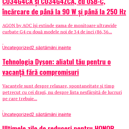
CU34G4CA și CU34G4ZCA, cu USB-C,
încărcare de până la 90 W și până la 250 Hz
AGON by AOC își extinde gama de monitoare ultrawide
curbate G4 cu două modele noi de 34 de inci (86,36...
Uncategorized
2 săptămâni inainte
Tehnologia Dyson: aliatul tău pentru o
vacanță fără compromisuri
Vacanțele sunt despre relaxare, spontaneitate și timp
petrecut cu cei dragi, nu despre lista nesfârșită de lucruri
pe care trebuie...
Uncategorized
2 săptămâni inainte
Ultimele zile de reduceri pentru HONOR