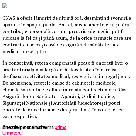
CNAS a oferit lămuriri de ultimă oră, dezminţind zvonurile
apărute în spaţiul publci. Astfel, medicamentele cu şi fără
contribuţie personală ce sunt prescrise de medici pot fi
ridicate la fel ca şi până acum, de la orice farmacie care are
contract cu aceeaşi casă de asigurări de sănătate ca şi
medicul prescriptor.
În consecinţă, reţeta compensată poate fi onorată într-o
arie teritorială mai largă decât localitatea în care îşi
desfăşoară activitatea medicul, respectiv în întregul judeţ.
De asemenea, reţetele emise de cabinetele medicale,
clinicile sau spitalele aflate în relaţii contractuale cu Casa
Asigurărilor de Sănătate a Apărării, Ordinii Publice,
Siguranţei Naţionale şi Autorităţii Judecătoreşti pot fi
onorate de orice farmacie din ţară aflată în contract cu
casa respectivă.
Articole pe aceiasi tema:
Citeste in continuare
prima
Urmatorul