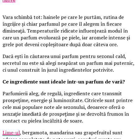
Vara schimbă tot: hainele pe care le purtăm, rutina de
îngrijire și chiar parfumul pe care îl alegem în fiecare
dimineață. Temperaturile ridicate influențează modul în
care un parfum evoluează pe piele, iar aromele intense și
grele pot deveni copleșitoare după doar câteva ore.
Dacă ești în căutarea unui parfum pentru sezonul cald,
secretul nu este să alegi neapărat un parfum mai puternic,
ci unul construit în jurul ingredientelor potrivite.
Ce ingrediente sunt ideale într-un parfum de vară?
Parfumierii aleg, de regulă, ingrediente care transmit
prospețime, energie și luminozitate. Citricele sunt printre
cele mai populare note ale sezonului, deoarece oferă o
senzație imediată de prospețime și se dezvoltă frumos în
contact cu pielea încălzită de soare.
Lime-ul
, bergamota, mandarina sau grapefruitul sunt