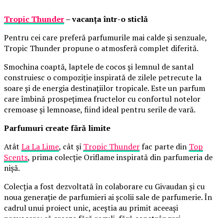
Tropic Thunder
– vacanța într-o sticlă
Pentru cei care preferă parfumurile mai calde și senzuale,
Tropic Thunder propune o atmosferă complet diferită.
Smochina coaptă, laptele de cocos și lemnul de santal
construiesc o compoziție inspirată de zilele petrecute la
soare și de energia destinațiilor tropicale. Este un parfum
care îmbină prospețimea fructelor cu confortul notelor
cremoase și lemnoase, fiind ideal pentru serile de vară.
Parfumuri create fără limite
Atât
La La Lime
, cât și
Tropic Thunder
fac parte din
Top
Scents
, prima colecție Oriflame inspirată din parfumeria de
nișă.
Colecția a fost dezvoltată în colaborare cu Givaudan și cu
noua generație de parfumieri ai școlii sale de parfumerie. În
cadrul unui proiect unic, aceștia au primit aceeași