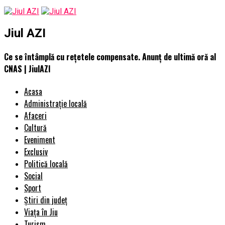
Jiul AZI
Ce se întâmplă cu rețetele compensate. Anunț de ultimă oră al
CNAS | JiulAZI
Acasa
Administrație locală
Afaceri
Cultură
Eveniment
Exclusiv
Politică locală
Social
Sport
Știri din județ
Viața în Jiu
Turism