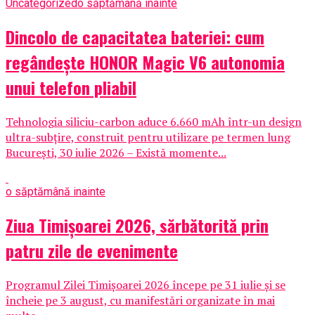
Uncategorized
o săptămână inainte
Dincolo de capacitatea bateriei: cum
regândește HONOR Magic V6 autonomia
unui telefon pliabil
Tehnologia siliciu-carbon aduce 6.660 mAh într-un design
ultra-subțire, construit pentru utilizare pe termen lung
București, 30 iulie 2026 – Există momente...
o săptămână inainte
Ziua Timișoarei 2026, sărbătorită prin
patru zile de evenimente
Programul Zilei Timișoarei 2026 începe pe 31 iulie și se
încheie pe 3 august, cu manifestări organizate în mai