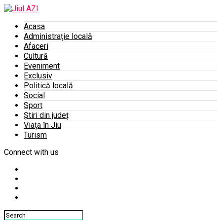
Acasa
Administrație locală
Afaceri
Cultură
Eveniment
Exclusiv
Politică locală
Social
Sport
Știri din județ
Viața în Jiu
Turism
Connect with us