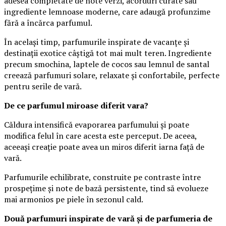
adesea completate de note verzi, acorduri curate sau
ingrediente lemnoase moderne, care adaugă profunzime
fără a încărca parfumul.
În același timp, parfumurile inspirate de vacanțe și
destinații exotice câștigă tot mai mult teren. Ingrediente
precum smochina, laptele de cocos sau lemnul de santal
creează parfumuri solare, relaxate și confortabile, perfecte
pentru serile de vară.
De ce parfumul miroase diferit vara?
Căldura intensifică evaporarea parfumului și poate
modifica felul în care acesta este perceput. De aceea,
aceeași creație poate avea un miros diferit iarna față de
vară.
Parfumurile echilibrate, construite pe contraste între
prospețime și note de bază persistente, tind să evolueze
mai armonios pe piele în sezonul cald.
Două parfumuri inspirate de vară și de parfumeria de