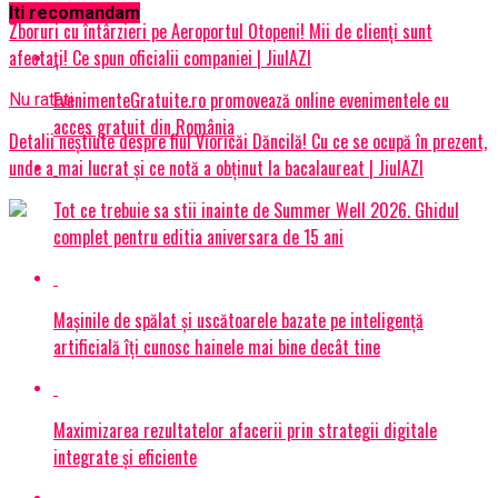
Iti recomandam
Zboruri cu întârzieri pe Aeroportul Otopeni! Mii de clienți sunt
afectați! Ce spun oficialii companiei | JiulAZI
EvenimenteGratuite.ro promovează online evenimentele cu
Nu ratati
acces gratuit din România
Detalii neștiute despre fiul Vioricăi Dăncilă! Cu ce se ocupă în prezent,
unde a mai lucrat și ce notă a obținut la bacalaureat | JiulAZI
Tot ce trebuie sa stii inainte de Summer Well 2026. Ghidul
complet pentru editia aniversara de 15 ani
Mașinile de spălat și uscătoarele bazate pe inteligență
artificială îți cunosc hainele mai bine decât tine
Maximizarea rezultatelor afacerii prin strategii digitale
integrate și eficiente