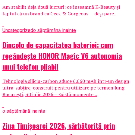
Am stabilit deja două lucruri: ce înseamnă K-Beauty și
faptul că un brand ca Geek & Gorgeous — deși pare...
Uncategorized
o săptămână inainte
Dincolo de capacitatea bateriei: cum
regândește HONOR Magic V6 autonomia
unui telefon pliabil
Tehnologia siliciu-carbon aduce 6.660 mAh într-un design
ultra-subțire, construit pentru utilizare pe termen lung
București, 30 iulie 2026 – Există momente...
o săptămână inainte
Ziua Timișoarei 2026, sărbătorită prin