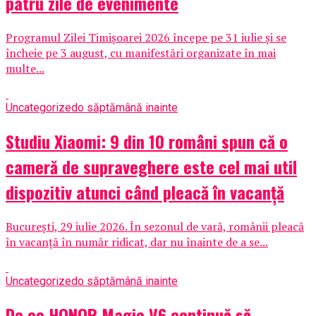
patru zile de evenimente
Programul Zilei Timișoarei 2026 începe pe 31 iulie și se
încheie pe 3 august, cu manifestări organizate în mai
multe...
Uncategorized
o săptămână inainte
Studiu Xiaomi: 9 din 10 români spun că o
cameră de supraveghere este cel mai util
dispozitiv atunci când pleacă în vacanță
București, 29 iulie 2026. În sezonul de vară, românii pleacă
în vacanță în număr ridicat, dar nu înainte de a se...
Uncategorized
o săptămână inainte
De ce HONOR Magic V6 continuă să