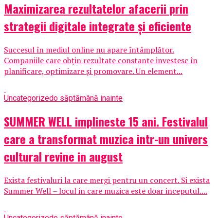
Maximizarea rezultatelor afacerii prin
strategii digitale integrate și eficiente
Succesul în mediul online nu apare întâmplător.
Companiile care obțin rezultate constante investesc în
planificare, optimizare și promovare. Un element...
Uncategorized
o săptămână inainte
SUMMER WELL implineste 15 ani. Festivalul
care a transformat muzica intr-un univers
cultural revine in august
Exista festivaluri la care mergi pentru un concert. Si exista
Summer Well – locul in care muzica este doar inceputul....
Uncategorized
o săptămână inainte