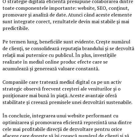
O strategie digitală eficientă presupune colaborarea dintre
toate componentele importante: website, SEO, conținut,
promovare și analiză de date. Atunci când aceste elemente
sunt integrate corect, rezultatele devin mai stabile și mai
predictibile.
Pe termen lung, beneficiile sunt evidente. Crește numărul
de clienți, se consolidează reputația brandului și se dezvoltă
relații mai puternice cu publicul. În plus, investițiile
realizate în mediul online produc efecte care se
acumulează și generează valoare constantă.
Companiile care tratează mediul digital ca pe un activ
strategic observă frecvent creșteri ale veniturilor și o
poziționare mai bună în piață. Aceste avantaje oferă
stabilitate și creează premisele unei dezvoltări sustenabile.
În concluzie, integrarea unui website performant cu
optimizarea și promovarea eficientă reprezintă una dintre
cele mai profitabile direcții de dezvoltare pentru orice
afacere care dorește să își crească numărul de clienți și să