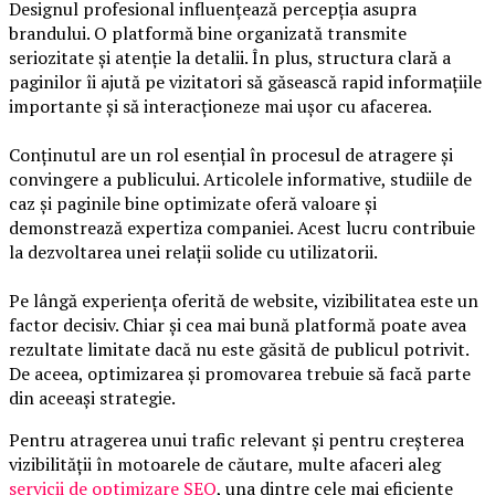
Designul profesional influențează percepția asupra
brandului. O platformă bine organizată transmite
seriozitate și atenție la detalii. În plus, structura clară a
paginilor îi ajută pe vizitatori să găsească rapid informațiile
importante și să interacționeze mai ușor cu afacerea.
Conținutul are un rol esențial în procesul de atragere și
convingere a publicului. Articolele informative, studiile de
caz și paginile bine optimizate oferă valoare și
demonstrează expertiza companiei. Acest lucru contribuie
la dezvoltarea unei relații solide cu utilizatorii.
Pe lângă experiența oferită de website, vizibilitatea este un
factor decisiv. Chiar și cea mai bună platformă poate avea
rezultate limitate dacă nu este găsită de publicul potrivit.
De aceea, optimizarea și promovarea trebuie să facă parte
din aceeași strategie.
Pentru atragerea unui trafic relevant și pentru creșterea
vizibilității în motoarele de căutare, multe afaceri aleg
servicii de optimizare SEO
, una dintre cele mai eficiente