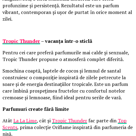
profunzime și persistență. Rezultatul este un parfum
vibrant, contemporan și ușor de purtat în orice moment al
zilei.
Tropic Thunder
– vacanța într-o sticlă
Pentru cei care preferă parfumurile mai calde și senzuale,
Tropic Thunder propune o atmosferă complet diferită.
Smochina coaptă, laptele de cocos și lemnul de santal
construiesc o compoziție inspirată de zilele petrecute la
soare și de energia destinațiilor tropicale. Este un parfum
care îmbină prospețimea fructelor cu confortul notelor
cremoase și lemnoase, fiind ideal pentru serile de vară.
Parfumuri create fără limite
Atât
La La Lime
, cât și
Tropic Thunder
fac parte din
Top
Scents
, prima colecție Oriflame inspirată din parfumeria de
nișă.