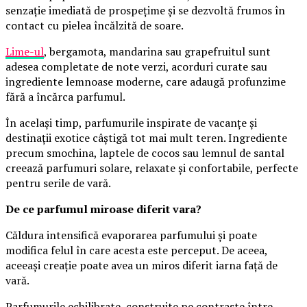
senzație imediată de prospețime și se dezvoltă frumos în
contact cu pielea încălzită de soare.
Lime-ul
, bergamota, mandarina sau grapefruitul sunt
adesea completate de note verzi, acorduri curate sau
ingrediente lemnoase moderne, care adaugă profunzime
fără a încărca parfumul.
În același timp, parfumurile inspirate de vacanțe și
destinații exotice câștigă tot mai mult teren. Ingrediente
precum smochina, laptele de cocos sau lemnul de santal
creează parfumuri solare, relaxate și confortabile, perfecte
pentru serile de vară.
De ce parfumul miroase diferit vara?
Căldura intensifică evaporarea parfumului și poate
modifica felul în care acesta este perceput. De aceea,
aceeași creație poate avea un miros diferit iarna față de
vară.
Parfumurile echilibrate, construite pe contraste între