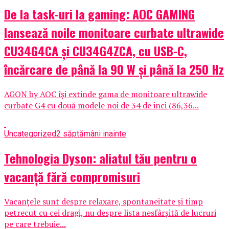
De la task-uri la gaming: AOC GAMING
lansează noile monitoare curbate ultrawide
CU34G4CA și CU34G4ZCA, cu USB-C,
încărcare de până la 90 W și până la 250 Hz
AGON by AOC își extinde gama de monitoare ultrawide
curbate G4 cu două modele noi de 34 de inci (86,36...
Uncategorized
2 săptămâni inainte
Tehnologia Dyson: aliatul tău pentru o
vacanță fără compromisuri
Vacanțele sunt despre relaxare, spontaneitate și timp
petrecut cu cei dragi, nu despre lista nesfârșită de lucruri
pe care trebuie...