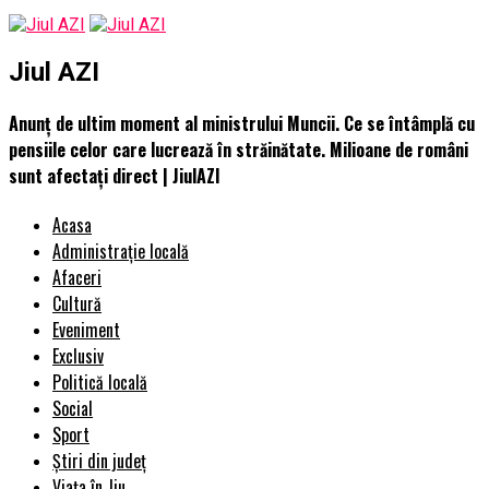
Jiul AZI
Anunț de ultim moment al ministrului Muncii. Ce se întâmplă cu
pensiile celor care lucrează în străinătate. Milioane de români
sunt afectați direct | JiulAZI
Acasa
Administrație locală
Afaceri
Cultură
Eveniment
Exclusiv
Politică locală
Social
Sport
Știri din județ
Viața în Jiu