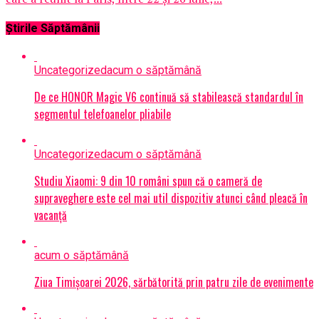
Știrile Săptămânii
Uncategorized
acum o săptămână
De ce HONOR Magic V6 continuă să stabilească standardul în
segmentul telefoanelor pliabile
Uncategorized
acum o săptămână
Studiu Xiaomi: 9 din 10 români spun că o cameră de
supraveghere este cel mai util dispozitiv atunci când pleacă în
vacanță
acum o săptămână
Ziua Timișoarei 2026, sărbătorită prin patru zile de evenimente