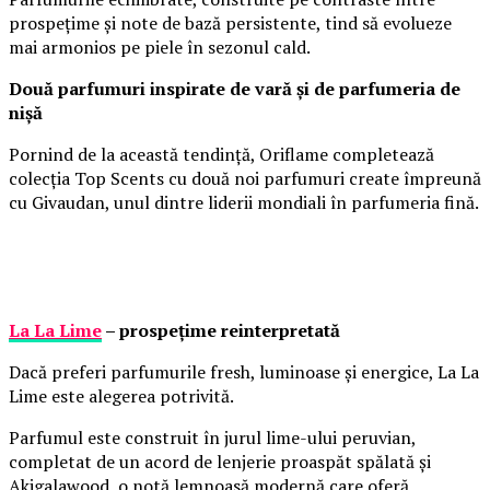
prospețime și note de bază persistente, tind să evolueze
mai armonios pe piele în sezonul cald.
Două parfumuri inspirate de vară și de parfumeria de
nișă
Pornind de la această tendință, Oriflame completează
colecția Top Scents cu două noi parfumuri create împreună
cu Givaudan, unul dintre liderii mondiali în parfumeria fină.
La La Lime
– prospețime reinterpretată
Dacă preferi parfumurile fresh, luminoase și energice, La La
Lime este alegerea potrivită.
Parfumul este construit în jurul lime-ului peruvian,
completat de un acord de lenjerie proaspăt spălată și
Akigalawood, o notă lemnoasă modernă care oferă