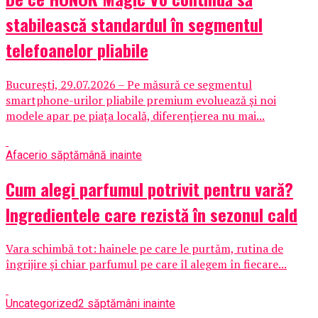
stabilească standardul în segmentul
telefoanelor pliabile
București, 29.07.2026 – Pe măsură ce segmentul
smartphone-urilor pliabile premium evoluează și noi
modele apar pe piața locală, diferențierea nu mai...
Afaceri
o săptămână inainte
Cum alegi parfumul potrivit pentru vară?
Ingredientele care rezistă în sezonul cald
Vara schimbă tot: hainele pe care le purtăm, rutina de
îngrijire și chiar parfumul pe care îl alegem în fiecare...
Uncategorized
2 săptămâni inainte