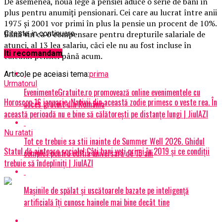
De asemenea, noua lege a pensiei aduce o serie de bani în
plus pentru anumiţi pensionari. Cei care au lucrat între anii
1975 şi 2001 vor primi în plus la pensie un procent de 10%.
Banii vin ca o compensare pentru drepturile salariale de
Citeste in continuare
atunci, al 13 lea salariu, căci ele nu au fost incluse în
Iti recomandam
calculul pensiei până acum.
Articole pe aceiasi tema:
prima
Urmatorul
EvenimenteGratuite.ro promovează online evenimentele cu
Horoscop 16 ianuarie. Nativii din această zodie primesc o veste rea. În
acces gratuit din România
această perioadă nu e bine să călătoreşti pe distanţe lungi | JiulAZI
Nu ratati
Tot ce trebuie sa stii inainte de Summer Well 2026. Ghidul
Statul dă ajutoare sociale! Câți bani veți primi în 2019 și ce condiții
complet pentru editia aniversara de 15 ani
trebuie să îndepliniți | JiulAZI
Mașinile de spălat și uscătoarele bazate pe inteligență
artificială îți cunosc hainele mai bine decât tine