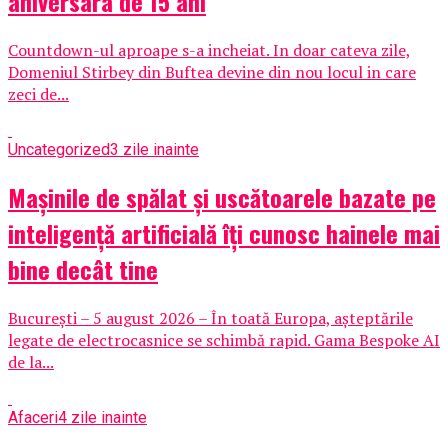
aniversara de 15 ani
Countdown-ul aproape s-a incheiat. In doar cateva zile,
Domeniul Stirbey din Buftea devine din nou locul in care
zeci de...
Uncategorized
3 zile inainte
Mașinile de spălat și uscătoarele bazate pe
inteligență artificială îți cunosc hainele mai
bine decât tine
București – 5 august 2026 – În toată Europa, așteptările
legate de electrocasnice se schimbă rapid. Gama Bespoke AI
de la...
Afaceri
4 zile inainte