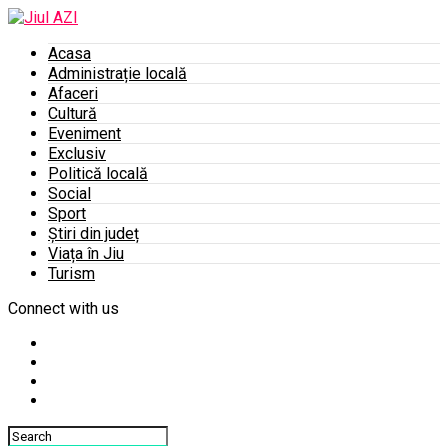
Acasa
Administrație locală
Afaceri
Cultură
Eveniment
Exclusiv
Politică locală
Social
Sport
Știri din județ
Viața în Jiu
Turism
Connect with us