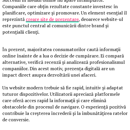
Succesul în mediul online nu apare întâmplător.
Companiile care obțin rezultate constante investesc în
planificare, optimizare și promovare. Un element esențial îl
reprezintă
creare site de prezentare
, deoarece website-ul
este punctul central al comunicării dintre brand și
potențialii clienți.
În prezent, majoritatea consumatorilor caută informații
online înainte de a lua o decizie de cumpărare. Ei compară
alternative, verifică recenzii și analizează profesionalismul
companiilor. Din acest motiv, prezența digitală are un
impact direct asupra dezvoltării unei afaceri.
Un website modern trebuie să fie rapid, intuitiv și adaptat
tuturor dispozitivelor. Utilizatorii apreciază platformele
care oferă acces rapid la informații și care elimină
obstacolele din procesul de navigare. O experiență pozitivă
contribuie la creșterea încrederii și la îmbunătățirea ratelor
de conversie.