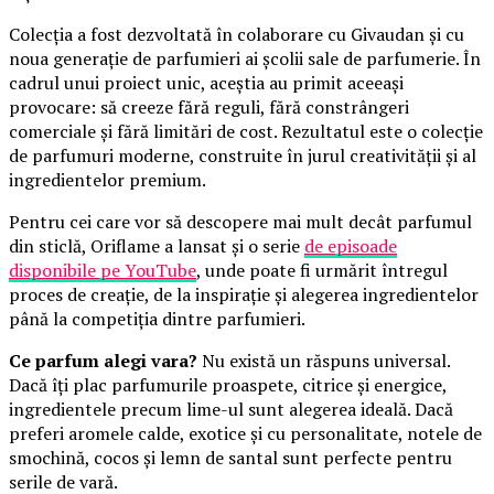
Colecția a fost dezvoltată în colaborare cu Givaudan și cu
noua generație de parfumieri ai școlii sale de parfumerie. În
cadrul unui proiect unic, aceștia au primit aceeași
provocare: să creeze fără reguli, fără constrângeri
comerciale și fără limitări de cost. Rezultatul este o colecție
de parfumuri moderne, construite în jurul creativității și al
ingredientelor premium.
Pentru cei care vor să descopere mai mult decât parfumul
din sticlă, Oriflame a lansat și o serie
de episoade
disponibile pe YouTube
, unde poate fi urmărit întregul
proces de creație, de la inspirație și alegerea ingredientelor
până la competiția dintre parfumieri.
Ce parfum alegi vara?
Nu există un răspuns universal.
Dacă îți plac parfumurile proaspete, citrice și energice,
ingredientele precum lime-ul sunt alegerea ideală. Dacă
preferi aromele calde, exotice și cu personalitate, notele de
smochină, cocos și lemn de santal sunt perfecte pentru
serile de vară.