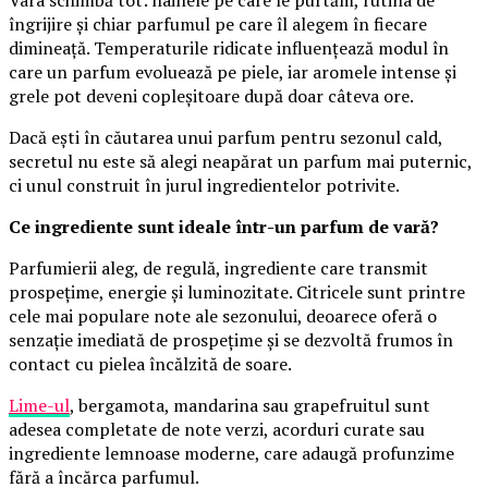
Vara schimbă tot: hainele pe care le purtăm, rutina de
îngrijire și chiar parfumul pe care îl alegem în fiecare
dimineață. Temperaturile ridicate influențează modul în
care un parfum evoluează pe piele, iar aromele intense și
grele pot deveni copleșitoare după doar câteva ore.
Dacă ești în căutarea unui parfum pentru sezonul cald,
secretul nu este să alegi neapărat un parfum mai puternic,
ci unul construit în jurul ingredientelor potrivite.
Ce ingrediente sunt ideale într-un parfum de vară?
Parfumierii aleg, de regulă, ingrediente care transmit
prospețime, energie și luminozitate. Citricele sunt printre
cele mai populare note ale sezonului, deoarece oferă o
senzație imediată de prospețime și se dezvoltă frumos în
contact cu pielea încălzită de soare.
Lime-ul
, bergamota, mandarina sau grapefruitul sunt
adesea completate de note verzi, acorduri curate sau
ingrediente lemnoase moderne, care adaugă profunzime
fără a încărca parfumul.