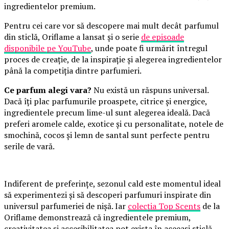
ingredientelor premium.
Pentru cei care vor să descopere mai mult decât parfumul
din sticlă, Oriflame a lansat și o serie
de episoade
disponibile pe YouTube
, unde poate fi urmărit întregul
proces de creație, de la inspirație și alegerea ingredientelor
până la competiția dintre parfumieri.
Ce parfum alegi vara?
Nu există un răspuns universal.
Dacă îți plac parfumurile proaspete, citrice și energice,
ingredientele precum lime-ul sunt alegerea ideală. Dacă
preferi aromele calde, exotice și cu personalitate, notele de
smochină, cocos și lemn de santal sunt perfecte pentru
serile de vară.
Indiferent de preferințe, sezonul cald este momentul ideal
să experimentezi și să descoperi parfumuri inspirate din
universul parfumeriei de nișă. Iar
colecția Top Scents
de la
Oriflame demonstrează că ingredientele premium,
creativitatea și accesibilitatea pot exista în aceeași sticlă.