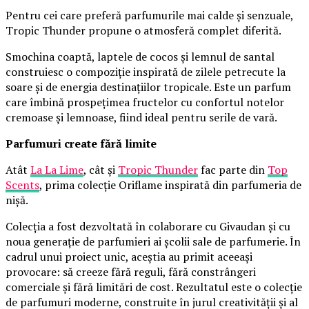
Pentru cei care preferă parfumurile mai calde și senzuale,
Tropic Thunder propune o atmosferă complet diferită.
Smochina coaptă, laptele de cocos și lemnul de santal
construiesc o compoziție inspirată de zilele petrecute la
soare și de energia destinațiilor tropicale. Este un parfum
care îmbină prospețimea fructelor cu confortul notelor
cremoase și lemnoase, fiind ideal pentru serile de vară.
Parfumuri create fără limite
Atât
La La Lime
, cât și
Tropic Thunder
fac parte din
Top
Scents
, prima colecție Oriflame inspirată din parfumeria de
nișă.
Colecția a fost dezvoltată în colaborare cu Givaudan și cu
noua generație de parfumieri ai școlii sale de parfumerie. În
cadrul unui proiect unic, aceștia au primit aceeași
provocare: să creeze fără reguli, fără constrângeri
comerciale și fără limitări de cost. Rezultatul este o colecție
de parfumuri moderne, construite în jurul creativității și al