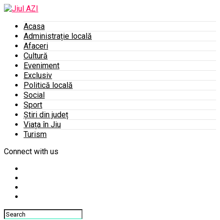
Acasa
Administrație locală
Afaceri
Cultură
Eveniment
Exclusiv
Politică locală
Social
Sport
Știri din județ
Viața în Jiu
Turism
Connect with us