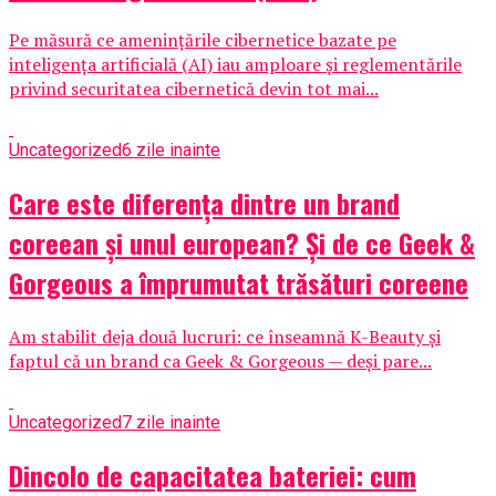
Pe măsură ce amenințările cibernetice bazate pe
inteligența artificială (AI) iau amploare și reglementările
privind securitatea cibernetică devin tot mai...
Uncategorized
6 zile inainte
Care este diferența dintre un brand
coreean și unul european? Și de ce Geek &
Gorgeous a împrumutat trăsături coreene
Am stabilit deja două lucruri: ce înseamnă K-Beauty și
faptul că un brand ca Geek & Gorgeous — deși pare...
Uncategorized
7 zile inainte
Dincolo de capacitatea bateriei: cum