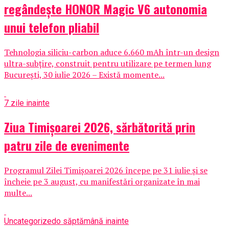
regândește HONOR Magic V6 autonomia
unui telefon pliabil
Tehnologia siliciu-carbon aduce 6.660 mAh într-un design
ultra-subțire, construit pentru utilizare pe termen lung
București, 30 iulie 2026 – Există momente...
7 zile inainte
Ziua Timișoarei 2026, sărbătorită prin
patru zile de evenimente
Programul Zilei Timișoarei 2026 începe pe 31 iulie și se
încheie pe 3 august, cu manifestări organizate în mai
multe...
Uncategorized
o săptămână inainte