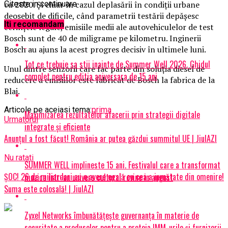
cu 2020. Și chiar în cazul deplasării în condiţii urbane
Citeste in continuare
deosebit de dificile, când parametrii testării depăşesc
Iti recomandam
cerinţele legale, emisiile medii ale autovehiculelor de test
Bosch sunt de 40 de miligrame pe kilometru. Inginerii
Bosch au ajuns la acest progres decisiv în ultimele luni.
Tot ce trebuie sa stii inainte de Summer Well 2026. Ghidul
Unul dintre senzorii care fac parte din soluţia diesel de
complet pentru editia aniversara de 15 ani
reducere a emisiilor este fabricat de Bosch la fabrica de la
Blaj.
Articole pe aceiasi tema:
prima
Maximizarea rezultatelor afacerii prin strategii digitale
Urmatorul
integrate și eficiente
Anunțul a fost făcut! România ar putea găzdui summitul UE | JiulAZI
Nu ratati
SUMMER WELL implineste 15 ani. Festivalul care a transformat
ȘOC! 26 de miliardari au o avere egală cu cea a jumătate din omenire!
muzica intr-un univers cultural revine in august
Suma este colosală! | JiulAZI
Zyxel Networks îmbunătățește guvernanța în materie de
securitate a produselor pentru a proteja IMM-urile și furnizorii