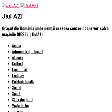
Jiul AZI
Orașul din România unde nemții creează senzorii care vor salva
mașinile DIESEL | JiulAZI
Acasa
Administrație locală
Afaceri
Cultură
Eveniment
Exclusiv
Politică locală
Social
Sport
Știri din județ
Viața în Jiu
Turism