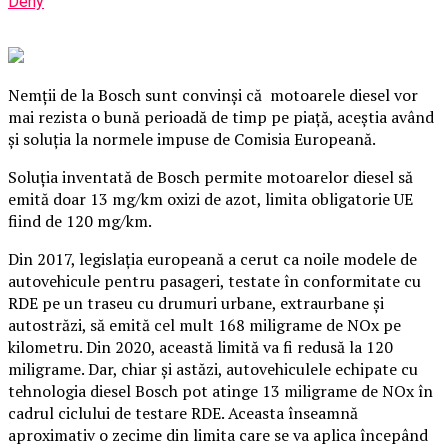
Deny
Nemţii de la Bosch sunt convinşi că motoarele diesel vor
mai rezista o bună perioadă de timp pe piaţă, aceştia având
şi soluţia la normele impuse de Comisia Europeană.
Soluţia inventată de Bosch permite motoarelor diesel să
emită doar 13 mg/km oxizi de azot, limita obligatorie UE
fiind de 120 mg/km.
Din 2017, legislaţia europeană a cerut ca noile modele de
autovehicule pentru pasageri, testate în conformitate cu
RDE pe un traseu cu drumuri urbane, extraurbane şi
autostrăzi, să emită cel mult 168 miligrame de NOx pe
kilometru.
Din 2020, această limită va fi redusă la 120
miligrame. Dar, chiar şi astăzi, autovehiculele echipate cu
tehnologia diesel Bosch pot atinge 13 miligrame de NOx în
cadrul ciclului de testare RDE. Aceasta înseamnă
aproximativ o zecime din limita care se va aplica începând