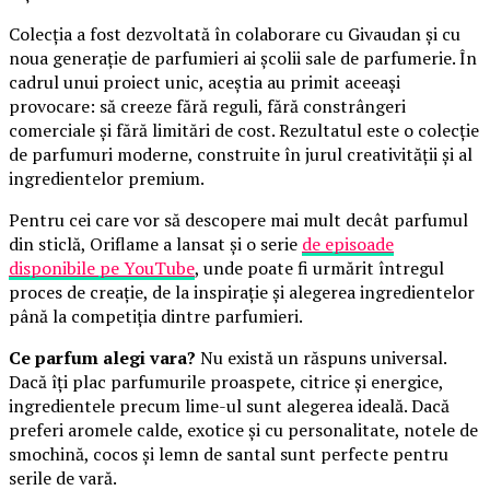
Colecția a fost dezvoltată în colaborare cu Givaudan și cu
noua generație de parfumieri ai școlii sale de parfumerie. În
cadrul unui proiect unic, aceștia au primit aceeași
provocare: să creeze fără reguli, fără constrângeri
comerciale și fără limitări de cost. Rezultatul este o colecție
de parfumuri moderne, construite în jurul creativității și al
ingredientelor premium.
Pentru cei care vor să descopere mai mult decât parfumul
din sticlă, Oriflame a lansat și o serie
de episoade
disponibile pe YouTube
, unde poate fi urmărit întregul
proces de creație, de la inspirație și alegerea ingredientelor
până la competiția dintre parfumieri.
Ce parfum alegi vara?
Nu există un răspuns universal.
Dacă îți plac parfumurile proaspete, citrice și energice,
ingredientele precum lime-ul sunt alegerea ideală. Dacă
preferi aromele calde, exotice și cu personalitate, notele de
smochină, cocos și lemn de santal sunt perfecte pentru
serile de vară.