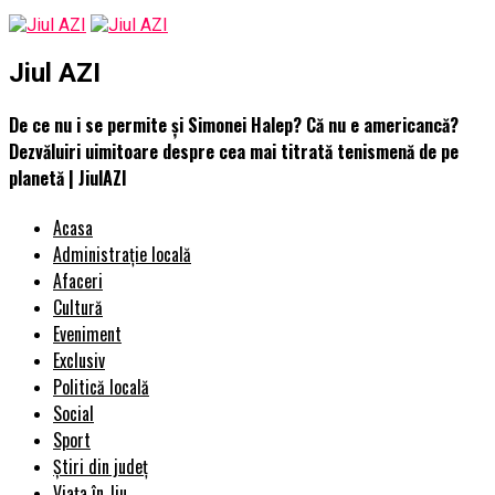
Jiul AZI
De ce nu i se permite și Simonei Halep? Că nu e americancă?
Dezvăluiri uimitoare despre cea mai titrată tenismenă de pe
planetă | JiulAZI
Acasa
Administrație locală
Afaceri
Cultură
Eveniment
Exclusiv
Politică locală
Social
Sport
Știri din județ
Viața în Jiu