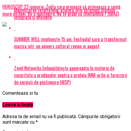
HOROSCOP 23 ianuarie. Zodia care urmează să primească o sumă
Maximizarea rezultatelor afacerii prin strategii digitale
mare de bani, fie o moștenire. Nu te grăbi cu cheltuielile | JiulAZI
integrate și eficiente
SUMMER WELL implineste 15 ani. Festivalul care a transformat
muzica intr-un univers cultural revine in august
Zyxel Networks îmbunătățește guvernanța în materie de
securitate a produselor pentru a proteja IMM-urile și furnizorii
de servicii de gestionare (MSP)
Comenteaza si tu
Leave a Reply
Adresa ta de email nu va fi publicată.
Câmpurile obligatorii
sunt marcate cu
*