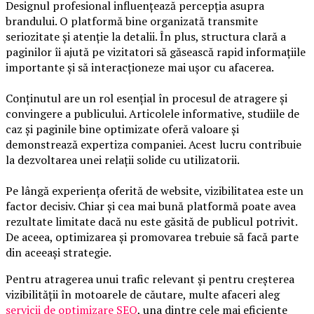
Designul profesional influențează percepția asupra
brandului. O platformă bine organizată transmite
seriozitate și atenție la detalii. În plus, structura clară a
paginilor îi ajută pe vizitatori să găsească rapid informațiile
importante și să interacționeze mai ușor cu afacerea.
Conținutul are un rol esențial în procesul de atragere și
convingere a publicului. Articolele informative, studiile de
caz și paginile bine optimizate oferă valoare și
demonstrează expertiza companiei. Acest lucru contribuie
la dezvoltarea unei relații solide cu utilizatorii.
Pe lângă experiența oferită de website, vizibilitatea este un
factor decisiv. Chiar și cea mai bună platformă poate avea
rezultate limitate dacă nu este găsită de publicul potrivit.
De aceea, optimizarea și promovarea trebuie să facă parte
din aceeași strategie.
Pentru atragerea unui trafic relevant și pentru creșterea
vizibilității în motoarele de căutare, multe afaceri aleg
servicii de optimizare SEO
, una dintre cele mai eficiente