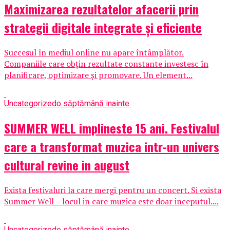
Maximizarea rezultatelor afacerii prin
strategii digitale integrate și eficiente
Succesul în mediul online nu apare întâmplător.
Companiile care obțin rezultate constante investesc în
planificare, optimizare și promovare. Un element...
Uncategorized
o săptămână inainte
SUMMER WELL implineste 15 ani. Festivalul
care a transformat muzica intr-un univers
cultural revine in august
Exista festivaluri la care mergi pentru un concert. Si exista
Summer Well – locul in care muzica este doar inceputul....
Uncategorized
o săptămână inainte