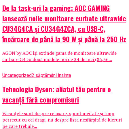
De la task-uri la gaming: AOC GAMING
lansează noile monitoare curbate ultrawide
CU34G4CA și CU34G4ZCA, cu USB-C,
încărcare de până la 90 W și până la 250 Hz
AGON by AOC își extinde gama de monitoare ultrawide
curbate G4 cu două modele noi de 34 de inci (86,36...
Uncategorized
2 săptămâni inainte
Tehnologia Dyson: aliatul tău pentru o
vacanță fără compromisuri
Vacanțele sunt despre relaxare, spontaneitate și timp
petrecut cu cei dragi, nu despre lista nesfârșită de lucruri
pe care trebuie...