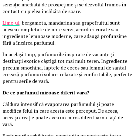
senzație imediată de prospețime și se dezvoltă frumos în
contact cu pielea încălzită de soare.
Lime-ul
, bergamota, mandarina sau grapefruitul sunt
adesea completate de note verzi, acorduri curate sau
ingrediente lemnoase moderne, care adaugă profunzime
fără a încărca parfumul.
În același timp, parfumurile inspirate de vacanțe și
destinații exotice câștigă tot mai mult teren. Ingrediente
precum smochina, laptele de cocos sau lemnul de santal
creează parfumuri solare, relaxate și confortabile, perfecte
pentru serile de vară.
De ce parfumul miroase diferit vara?
Căldura intensifică evaporarea parfumului și poate
modifica felul în care acesta este perceput. De aceea,
aceeași creație poate avea un miros diferit iarna față de
vară.
Parfumurile echilibrate, construite pe contraste între