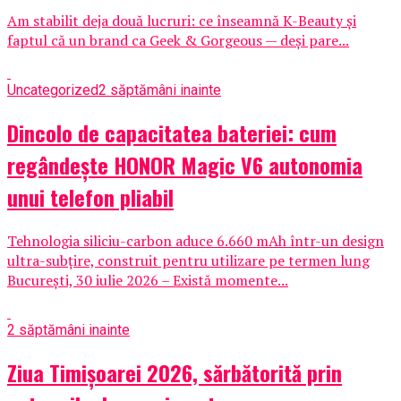
Am stabilit deja două lucruri: ce înseamnă K-Beauty și
faptul că un brand ca Geek & Gorgeous — deși pare...
Uncategorized
2 săptămâni inainte
Dincolo de capacitatea bateriei: cum
regândește HONOR Magic V6 autonomia
unui telefon pliabil
Tehnologia siliciu-carbon aduce 6.660 mAh într-un design
ultra-subțire, construit pentru utilizare pe termen lung
București, 30 iulie 2026 – Există momente...
2 săptămâni inainte
Ziua Timișoarei 2026, sărbătorită prin