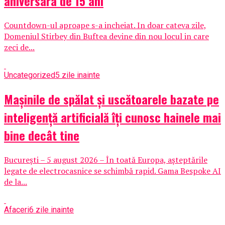
aniversara de 15 ani
Countdown-ul aproape s-a incheiat. In doar cateva zile,
Domeniul Stirbey din Buftea devine din nou locul in care
zeci de...
Uncategorized
5 zile inainte
Mașinile de spălat și uscătoarele bazate pe
inteligență artificială îți cunosc hainele mai
bine decât tine
București – 5 august 2026 – În toată Europa, așteptările
legate de electrocasnice se schimbă rapid. Gama Bespoke AI
de la...
Afaceri
6 zile inainte