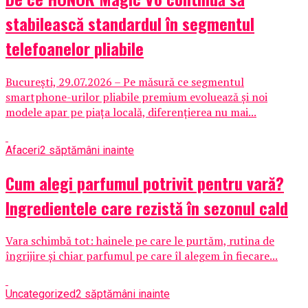
stabilească standardul în segmentul
telefoanelor pliabile
București, 29.07.2026 – Pe măsură ce segmentul
smartphone-urilor pliabile premium evoluează și noi
modele apar pe piața locală, diferențierea nu mai...
Afaceri
2 săptămâni inainte
Cum alegi parfumul potrivit pentru vară?
Ingredientele care rezistă în sezonul cald
Vara schimbă tot: hainele pe care le purtăm, rutina de
îngrijire și chiar parfumul pe care îl alegem în fiecare...
Uncategorized
2 săptămâni inainte