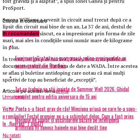
fost gravidă şi a alăptat”, a spus Ionel Ganea şi pentru
ProSport.
Serena Williams a revenit în circuit anul trecut după ce a
Citeste in continuare
lipsit din circuit mai bine de un an. La 37 de ani, destul de
rapid după ce a născut, ea a impresionat prin forma de zile
Iti recomandam
mari, mai ales în condiţiile unui număr mare de kilograme
în plus.
EvenimenteGratuite.ro promovează online evenimentele cu
În trecut, un grup de hackeri, Fancy Bears, au publicat
acces gratuit din România
documente sustrase din baza de date a WADA. Între acestea
se aflau şi buletine antidoping care notau că mai mulţi
sportivi de top au beneficiat de „excepţii”.
Tot ce trebuie sa stii inainte de Summer Well 2026. Ghidul
Articole pe aceiasi tema:
prima
complet pentru editia aniversara de 15 ani
Urmatorul
Victor Ponta s-a făcut grav de râs! Minciuna uriașă pe care le-a spus-
o românilor! Fostul premier nu s-a schimbat deloc. Cum a fost prins
Mașinile de spălat și uscătoarele bazate pe inteligență
în „flagrant” | JiulAZI
artificială îți cunosc hainele mai bine decât tine
Nu ratati