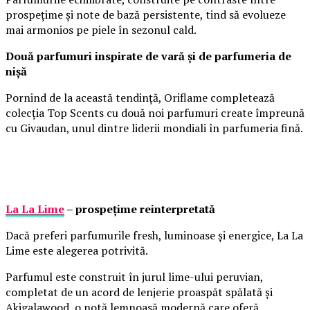
prospețime și note de bază persistente, tind să evolueze
mai armonios pe piele în sezonul cald.
Două parfumuri inspirate de vară și de parfumeria de
nișă
Pornind de la această tendință, Oriflame completează
colecția Top Scents cu două noi parfumuri create împreună
cu Givaudan, unul dintre liderii mondiali în parfumeria fină.
La La Lime
– prospețime reinterpretată
Dacă preferi parfumurile fresh, luminoase și energice, La La
Lime este alegerea potrivită.
Parfumul este construit în jurul lime-ului peruvian,
completat de un acord de lenjerie proaspăt spălată și
Akigalawood, o notă lemnoasă modernă care oferă