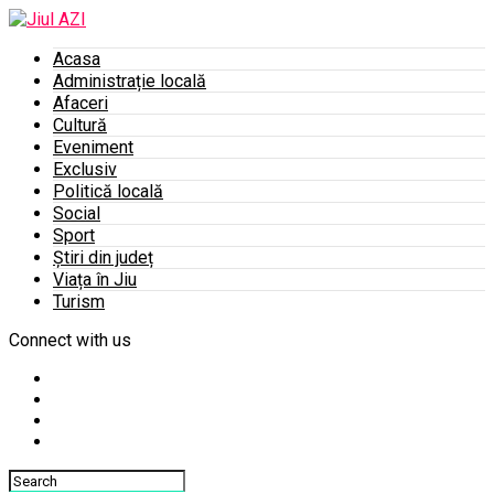
Acasa
Administrație locală
Afaceri
Cultură
Eveniment
Exclusiv
Politică locală
Social
Sport
Știri din județ
Viața în Jiu
Turism
Connect with us