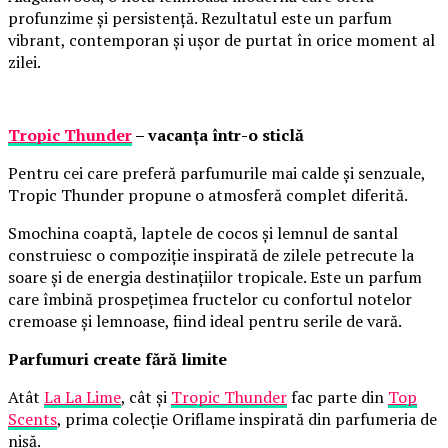
profunzime și persistență. Rezultatul este un parfum
vibrant, contemporan și ușor de purtat în orice moment al
zilei.
Tropic Thunder
– vacanța într-o sticlă
Pentru cei care preferă parfumurile mai calde și senzuale,
Tropic Thunder propune o atmosferă complet diferită.
Smochina coaptă, laptele de cocos și lemnul de santal
construiesc o compoziție inspirată de zilele petrecute la
soare și de energia destinațiilor tropicale. Este un parfum
care îmbină prospețimea fructelor cu confortul notelor
cremoase și lemnoase, fiind ideal pentru serile de vară.
Parfumuri create fără limite
Atât
La La Lime
, cât și
Tropic Thunder
fac parte din
Top
Scents
, prima colecție Oriflame inspirată din parfumeria de
nișă.