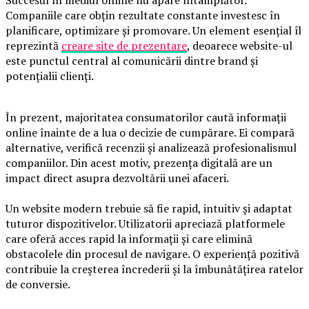
Succesul în mediul online nu apare întâmplător.
Companiile care obțin rezultate constante investesc în
planificare, optimizare și promovare. Un element esențial îl
reprezintă
creare site de prezentare
, deoarece website-ul
este punctul central al comunicării dintre brand și
potențialii clienți.
În prezent, majoritatea consumatorilor caută informații
online înainte de a lua o decizie de cumpărare. Ei compară
alternative, verifică recenzii și analizează profesionalismul
companiilor. Din acest motiv, prezența digitală are un
impact direct asupra dezvoltării unei afaceri.
Un website modern trebuie să fie rapid, intuitiv și adaptat
tuturor dispozitivelor. Utilizatorii apreciază platformele
care oferă acces rapid la informații și care elimină
obstacolele din procesul de navigare. O experiență pozitivă
contribuie la creșterea încrederii și la îmbunătățirea ratelor
de conversie.