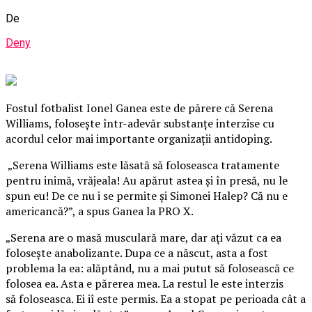
De
Deny
Fostul fotbalist Ionel Ganea este de părere că Serena
Williams, foloseşte într-adevăr substanţe interzise cu
acordul celor mai importante organizaţii antidoping.
„Serena Williams este lăsată să foloseasca tratamente
pentru inimă, vrăjeala! Au apărut astea şi în presă, nu le
spun eu! De ce nu i se permite şi Simonei Halep? Că nu e
americancă?”, a spus Ganea la PRO X.
„Serena are o masă musculară mare, dar aţi văzut ca ea
foloseşte anabolizante. Dupa ce a născut, asta a fost
problema la ea: alăptând, nu a mai putut să folosească ce
folosea ea. Asta e părerea mea. La restul le este interzis
să foloseasca. Ei iî este permis. Ea a stopat pe perioada cât a