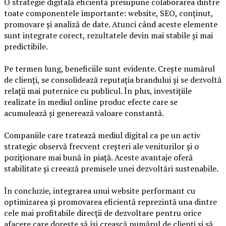
O strategie digitală eficientă presupune colaborarea dintre
toate componentele importante: website, SEO, conținut,
promovare și analiză de date. Atunci când aceste elemente
sunt integrate corect, rezultatele devin mai stabile și mai
predictibile.
Pe termen lung, beneficiile sunt evidente. Crește numărul
de clienți, se consolidează reputația brandului și se dezvoltă
relații mai puternice cu publicul. În plus, investițiile
realizate în mediul online produc efecte care se
acumulează și generează valoare constantă.
Companiile care tratează mediul digital ca pe un activ
strategic observă frecvent creșteri ale veniturilor și o
poziționare mai bună în piață. Aceste avantaje oferă
stabilitate și creează premisele unei dezvoltări sustenabile.
În concluzie, integrarea unui website performant cu
optimizarea și promovarea eficientă reprezintă una dintre
cele mai profitabile direcții de dezvoltare pentru orice
afacere care dorește să își crească numărul de clienți și să