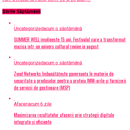
Știrile Săptămânii
Uncategorized
acum o săptămână
SUMMER WELL implineste 15 ani. Festivalul care a transformat
muzica intr-un univers cultural revine in august
Uncategorized
acum o săptămână
Zyxel Networks îmbunătățește guvernanța în materie de
securitate a produselor pentru a proteja IMM-urile și furnizorii
de servicii de gestionare (MSP)
Afaceri
acum 6 zile
Maximizarea rezultatelor afacerii prin strategii digitale
integrate și eficiente