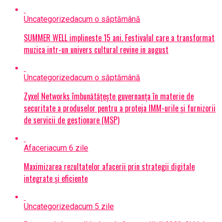
Uncategorized
acum o săptămână
SUMMER WELL implineste 15 ani. Festivalul care a transformat
muzica intr-un univers cultural revine in august
Uncategorized
acum o săptămână
Zyxel Networks îmbunătățește guvernanța în materie de
securitate a produselor pentru a proteja IMM-urile și furnizorii
de servicii de gestionare (MSP)
Afaceri
acum 6 zile
Maximizarea rezultatelor afacerii prin strategii digitale
integrate și eficiente
Uncategorized
acum 5 zile