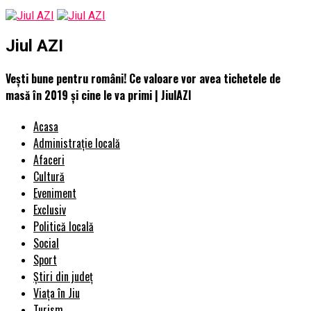
Jiul AZI
Vești bune pentru români! Ce valoare vor avea tichetele de
masă în 2019 și cine le va primi | JiulAZI
Acasa
Administrație locală
Afaceri
Cultură
Eveniment
Exclusiv
Politică locală
Social
Sport
Știri din județ
Viața în Jiu
Turism