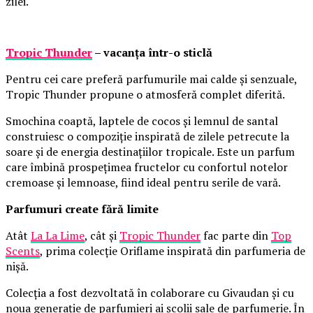
zilei.
Tropic Thunder
– vacanța într-o sticlă
Pentru cei care preferă parfumurile mai calde și senzuale,
Tropic Thunder propune o atmosferă complet diferită.
Smochina coaptă, laptele de cocos și lemnul de santal
construiesc o compoziție inspirată de zilele petrecute la
soare și de energia destinațiilor tropicale. Este un parfum
care îmbină prospețimea fructelor cu confortul notelor
cremoase și lemnoase, fiind ideal pentru serile de vară.
Parfumuri create fără limite
Atât
La La Lime
, cât și
Tropic Thunder
fac parte din
Top
Scents
, prima colecție Oriflame inspirată din parfumeria de
nișă.
Colecția a fost dezvoltată în colaborare cu Givaudan și cu
noua generație de parfumieri ai școlii sale de parfumerie. În