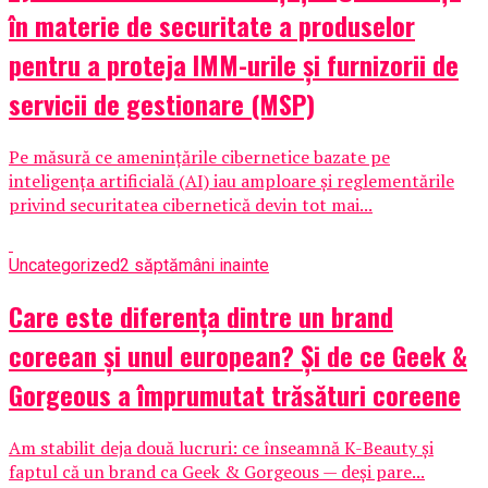
în materie de securitate a produselor
pentru a proteja IMM-urile și furnizorii de
servicii de gestionare (MSP)
Pe măsură ce amenințările cibernetice bazate pe
inteligența artificială (AI) iau amploare și reglementările
privind securitatea cibernetică devin tot mai...
Uncategorized
2 săptămâni inainte
Care este diferența dintre un brand
coreean și unul european? Și de ce Geek &
Gorgeous a împrumutat trăsături coreene
Am stabilit deja două lucruri: ce înseamnă K-Beauty și
faptul că un brand ca Geek & Gorgeous — deși pare...