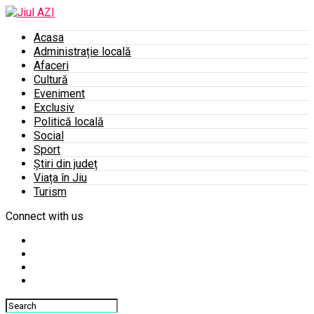
Acasa
Administrație locală
Afaceri
Cultură
Eveniment
Exclusiv
Politică locală
Social
Sport
Știri din județ
Viața în Jiu
Turism
Connect with us