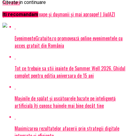
Citeste in continuare
Nu ratati
Ţine-ţi prietenii aproape şi duşmanii şi mai aproape! | JiulAZI
Iti recomandam
EvenimenteGratuite.ro promovează online evenimentele cu
acces gratuit din România
Tot ce trebuie sa stii inainte de Summer Well 2026. Ghidul
complet pentru editia aniversara de 15 ani
Mașinile de spălat și uscătoarele bazate pe inteligență
artificială îți cunosc hainele mai bine decât tine
Maximizarea rezultatelor afacerii prin strategii digitale
integrate și eficiente