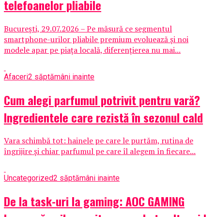
telefoanelor pliabile
București, 29.07.2026 – Pe măsură ce segmentul
smartphone-urilor pliabile premium evoluează și noi
modele apar pe piața locală, diferențierea nu mai...
Afaceri
2 săptămâni inainte
Cum alegi parfumul potrivit pentru vară?
Ingredientele care rezistă în sezonul cald
Vara schimbă tot: hainele pe care le purtăm, rutina de
îngrijire și chiar parfumul pe care îl alegem în fiecare...
Uncategorized
2 săptămâni inainte
De la task-uri la gaming: AOC GAMING