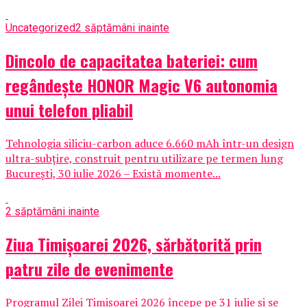
Uncategorized
2 săptămâni inainte
Dincolo de capacitatea bateriei: cum
regândește HONOR Magic V6 autonomia
unui telefon pliabil
Tehnologia siliciu-carbon aduce 6.660 mAh într-un design
ultra-subțire, construit pentru utilizare pe termen lung
București, 30 iulie 2026 – Există momente...
2 săptămâni inainte
Ziua Timișoarei 2026, sărbătorită prin
patru zile de evenimente
Programul Zilei Timișoarei 2026 începe pe 31 iulie și se