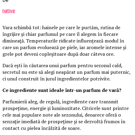
De
native
Vara schimbă tot: hainele pe care le purtăm, rutina de
îngrijire și chiar parfumul pe care îl alegem în fiecare
dimineață. Temperaturile ridicate influențează modul în
care un parfum evoluează pe piele, iar aromele intense și
grele pot deveni copleșitoare după doar câteva ore.
Dacă ești în căutarea unui parfum pentru sezonul cald,
secretul nu este să alegi neapărat un parfum mai puternic,
ci unul construit în jurul ingredientelor potrivite.
Ce ingrediente sunt ideale într-un parfum de vară?
Parfumierii aleg, de regulă, ingrediente care transmit
prospețime, energie și luminozitate. Citricele sunt printre
cele mai populare note ale sezonului, deoarece oferă o
senzație imediată de prospețime și se dezvoltă frumos în
contact cu pielea încălzită de soare.