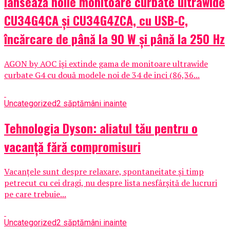
lansează noile monitoare curbate ultrawide
CU34G4CA și CU34G4ZCA, cu USB-C,
încărcare de până la 90 W și până la 250 Hz
AGON by AOC își extinde gama de monitoare ultrawide
curbate G4 cu două modele noi de 34 de inci (86,36...
Uncategorized
2 săptămâni inainte
Tehnologia Dyson: aliatul tău pentru o
vacanță fără compromisuri
Vacanțele sunt despre relaxare, spontaneitate și timp
petrecut cu cei dragi, nu despre lista nesfârșită de lucruri
pe care trebuie...
Uncategorized
2 săptămâni inainte