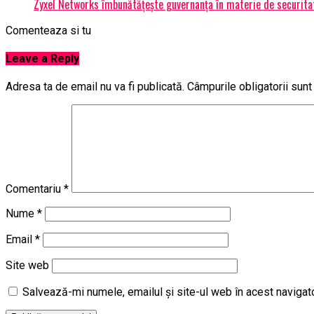
Zyxel Networks îmbunătățește guvernanța în materie de securitate
Comenteaza si tu
Leave a Reply
Adresa ta de email nu va fi publicată.
Câmpurile obligatorii sun
Comentariu
*
Nume
*
Email
*
Site web
Salvează-mi numele, emailul și site-ul web în acest navigat