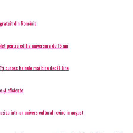
 gratuit din România
et pentru editia aniversara de 15 ani
 îți cunosc hainele mai bine decât tine
e și eficiente
ica intr-un univers cultural revine in august