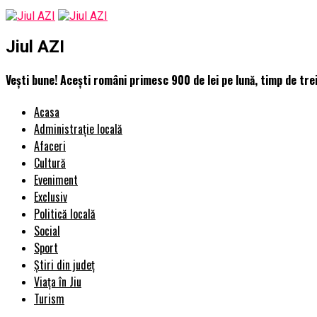
Jiul AZI
Vești bune! Acești români primesc 900 de lei pe lună, timp de trei 
Acasa
Administrație locală
Afaceri
Cultură
Eveniment
Exclusiv
Politică locală
Social
Sport
Știri din județ
Viața în Jiu
Turism