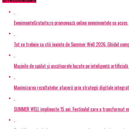
Iti recomandam
EvenimenteGratuite.ro promovează online evenimentele cu acces
Tot ce trebuie sa stii inainte de Summer Well 2026. Ghidul compl
Mașinile de spălat și uscătoarele bazate pe inteligență artificială
Maximizarea rezultatelor afacerii prin strategii digitale integrat
SUMMER WELL implineste 15 ani. Festivalul care a transformat muz