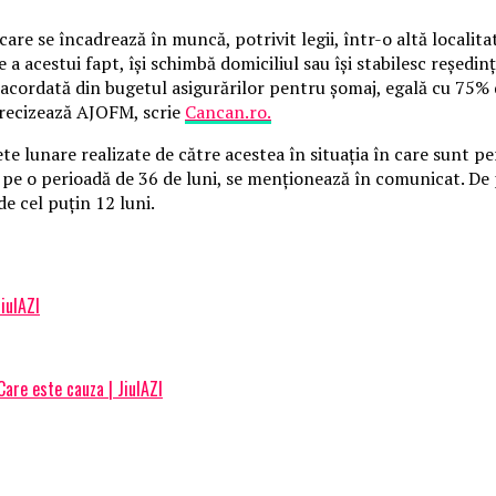
re se încadrează în muncă, potrivit legii, într-o altă localitat
e a acestui fapt, îşi schimbă domiciliul sau îşi stabilesc reşedin
 acordată din bugetul asigurărilor pentru şomaj, egală cu 75% d
 precizează AJOFM, scrie
Cancan.ro.
te lunare realizate de către acestea în situaţia în care sunt 
 pe o perioadă de 36 de luni, se menţionează în comunicat. De 
e cel puţin 12 luni.
iulAZI
Care este cauza | JiulAZI