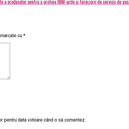
 a produselor pentru a proteja IMM-urile și furnizorii de servicii de ge
t marcate cu
*
or pentru data viitoare când o să comentez.