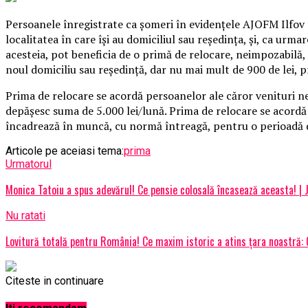
Persoanele înregistrate ca şomeri în evidenţele AJOFM Ilfov ca
localitatea în care îşi au domiciliul sau reşedinţa, şi, ca urmar
acesteia, pot beneficia de o primă de relocare, neimpozabilă,
noul domiciliu sau reşedinţă, dar nu mai mult de 900 de lei,
Prima de relocare se acordă persoanelor ale căror venituri ne
depăşesc suma de 5.000 lei/lună. Prima de relocare se acordă
încadrează în muncă, cu normă întreagă, pentru o perioadă d
Articole pe aceiasi tema:
prima
Urmatorul
Monica Tatoiu a spus adevărul! Ce pensie colosală încasează aceasta! | J
Nu ratati
Lovitură totală pentru România! Ce maxim istoric a atins țara noastră: 
Citeste in continuare