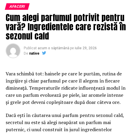
experiență pozitivă contribuie la creșterea încrederii și
AFACERI
la îmbunătățirea ratelor de conversie.
Cum alegi parfumul potrivit pentru
vară? Ingredientele care rezistă în
Designul profesional influențează percepția asupra
brandului. O platformă bine organizată transmite
sezonul cald
seriozitate și atenție la detalii. În plus, structura clară a
paginilor îi ajută pe vizitatori să găsească rapid
Publicat
acum o săptămână
pe
iulie 29, 2026
informațiile importante și să interacționeze mai ușor cu
De
native
afacerea.
Vara schimbă tot: hainele pe care le purtăm, rutina de
Conținutul are un rol esențial în procesul de atragere și
îngrijire și chiar parfumul pe care îl alegem în fiecare
convingere a publicului. Articolele informative, studiile
dimineață. Temperaturile ridicate influențează modul în
de caz și paginile bine optimizate oferă valoare și
care un parfum evoluează pe piele, iar aromele intense
demonstrează expertiza companiei. Acest lucru
și grele pot deveni copleșitoare după doar câteva ore.
contribuie la dezvoltarea unei relații solide cu
utilizatorii.
Dacă ești în căutarea unui parfum pentru sezonul cald,
secretul nu este să alegi neapărat un parfum mai
Pe lângă experiența oferită de website, vizibilitatea este
puternic, ci unul construit în jurul ingredientelor
un factor decisiv. Chiar și cea mai bună platformă poate