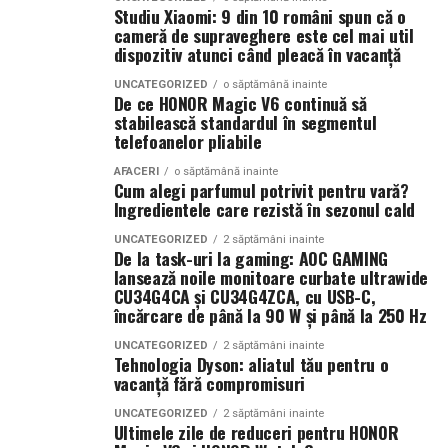
Pentru cei care preferă parfumurile mai calde și
numărul de clienți, se consolidează reputația brandului
Studiu Xiaomi: 9 din 10 români spun că o
senzuale, Tropic Thunder propune o atmosferă complet
și se dezvoltă relații mai puternice cu publicul. În plus,
cameră de supraveghere este cel mai util
diferită.
dispozitiv atunci când pleacă în vacanță
investițiile realizate în mediul online produc efecte care
se acumulează și generează valoare constantă.
UNCATEGORIZED
o săptămână inainte
Smochina coaptă, laptele de cocos și lemnul de santal
De ce HONOR Magic V6 continuă să
construiesc o compoziție inspirată de zilele petrecute la
stabilească standardul în segmentul
Companiile care tratează mediul digital ca pe un activ
telefoanelor pliabile
soare și de energia destinațiilor tropicale. Este un
strategic observă frecvent creșteri ale veniturilor și o
parfum care îmbină prospețimea fructelor cu confortul
poziționare mai bună în piață. Aceste avantaje oferă
AFACERI
o săptămână inainte
Cum alegi parfumul potrivit pentru vară?
notelor cremoase și lemnoase, fiind ideal pentru serile
stabilitate și creează premisele unei dezvoltări
Ingredientele care rezistă în sezonul cald
de vară.
sustenabile.
UNCATEGORIZED
2 săptămâni inainte
De la task-uri la gaming: AOC GAMING
Parfumuri create fără limite
În concluzie, integrarea unui website performant cu
lansează noile monitoare curbate ultrawide
optimizarea și promovarea eficientă reprezintă una
CU34G4CA și CU34G4ZCA, cu USB-C,
Atât
La La Lime
, cât și
Tropic Thunder
fac parte din
Top
încărcare de până la 90 W și până la 250 Hz
dintre cele mai profitabile direcții de dezvoltare pentru
Scents
, prima colecție Oriflame inspirată din parfumeria
orice afacere care dorește să își crească numărul de
UNCATEGORIZED
2 săptămâni inainte
de nișă.
Tehnologia Dyson: aliatul tău pentru o
clienți și să își consolideze prezența online.
vacanță fără compromisuri
Colecția a fost dezvoltată în colaborare cu Givaudan și
(Advertorial AI)
UNCATEGORIZED
2 săptămâni inainte
cu noua generație de parfumieri ai școlii sale de
Ultimele zile de reduceri pentru HONOR
parfumerie. În cadrul unui proiect unic, aceștia au