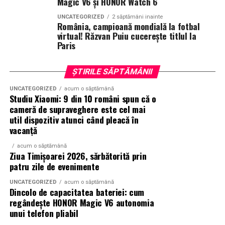
Magic V6 și HONOR Watch 6
primit aceeași provocare: să creeze fără reguli, fără
UNCATEGORIZED
2 săptămâni inainte
constrângeri comerciale și fără limitări de cost.
România, campioană mondială la fotbal
Rezultatul este o colecție de parfumuri moderne,
virtual! Răzvan Puiu cucerește titlul la
Paris
construite în jurul creativității și al ingredientelor
premium.
ȘTIRILE SĂPTĂMÂNII
Pentru cei care vor să descopere mai mult decât
UNCATEGORIZED
acum o săptămână
parfumul din sticlă, Oriflame a lansat și o serie
de
Studiu Xiaomi: 9 din 10 români spun că o
episoade disponibile pe YouTube
, unde poate fi urmărit
cameră de supraveghere este cel mai
întregul proces de creație, de la inspirație și alegerea
util dispozitiv atunci când pleacă în
ingredientelor până la competiția dintre parfumieri.
vacanță
acum o săptămână
Ce parfum alegi vara?
Nu există un răspuns universal.
Ziua Timișoarei 2026, sărbătorită prin
Dacă îți plac parfumurile proaspete, citrice și energice,
patru zile de evenimente
ingredientele precum lime-ul sunt alegerea ideală. Dacă
UNCATEGORIZED
acum o săptămână
preferi aromele calde, exotice și cu personalitate, notele
Dincolo de capacitatea bateriei: cum
de smochină, cocos și lemn de santal sunt perfecte
regândește HONOR Magic V6 autonomia
pentru serile de vară.
unui telefon pliabil