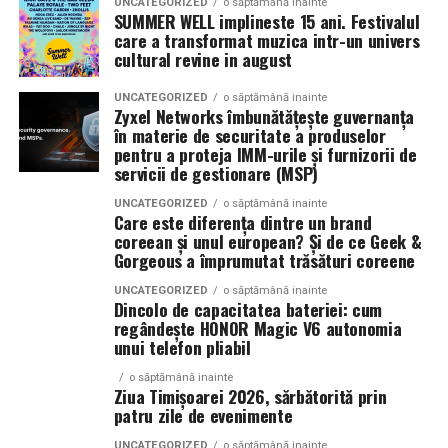
UNCATEGORIZED
o săptămână inainte
SUMMER WELL implineste 15 ani. Festivalul
Pentru rezultate rapide și măsurabile, companiile
care a transformat muzica intr-un univers
investesc în
promovare plătită Google
, o metodă
cultural revine in august
eficientă de generare a lead-urilor și a vânzărilor.
UNCATEGORIZED
o săptămână inainte
La La Lime
– prospețime reinterpretată
Zyxel Networks îmbunătățește guvernanța
în materie de securitate a produselor
Campaniile moderne permit segmentarea precisă a
Dacă preferi parfumurile fresh, luminoase și energice, La
pentru a proteja IMM-urile și furnizorii de
publicului și optimizarea continuă a mesajelor. Acest
servicii de gestionare (MSP)
La Lime este alegerea potrivită.
lucru contribuie la creșterea rentabilității investiției și la
UNCATEGORIZED
o săptămână inainte
îmbunătățirea performanței generale a strategiei de
Parfumul este construit în jurul lime-ului peruvian,
Care este diferența dintre un brand
marketing.
coreean și unul european? Și de ce Geek &
completat de un acord de lenjerie proaspăt spălată și
Gorgeous a împrumutat trăsături coreene
Akigalawood, o notă lemnoasă modernă care oferă
O strategie digitală eficientă presupune colaborarea
profunzime și persistență. Rezultatul este un parfum
UNCATEGORIZED
o săptămână inainte
Dincolo de capacitatea bateriei: cum
dintre toate componentele importante: website, SEO,
vibrant, contemporan și ușor de purtat în orice moment
regândește HONOR Magic V6 autonomia
conținut, promovare și analiză de date. Atunci când
al zilei.
unui telefon pliabil
aceste elemente sunt integrate corect, rezultatele devin
mai stabile și mai predictibile.
o săptămână inainte
Ziua Timișoarei 2026, sărbătorită prin
Tropic Thunder
– vacanța într-o sticlă
patru zile de evenimente
Pe termen lung, beneficiile sunt evidente. Crește
UNCATEGORIZED
o săptămână inainte