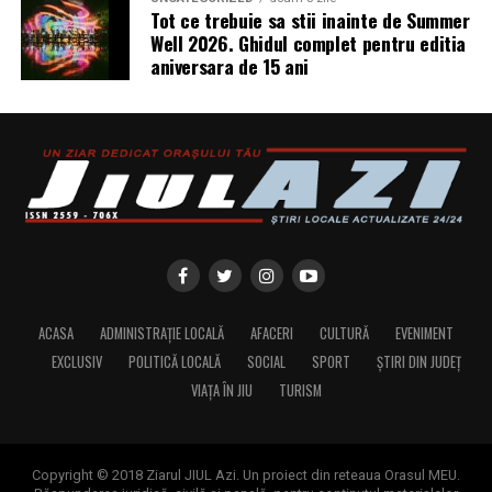
Tot ce trebuie sa stii inainte de Summer
Well 2026. Ghidul complet pentru editia
aniversara de 15 ani
ACASA
ADMINISTRAȚIE LOCALĂ
AFACERI
CULTURĂ
EVENIMENT
EXCLUSIV
POLITICĂ LOCALĂ
SOCIAL
SPORT
ȘTIRI DIN JUDEȚ
VIAȚA ÎN JIU
TURISM
Copyright © 2018 Ziarul JIUL Azi. Un proiect din reteaua Orasul MEU.