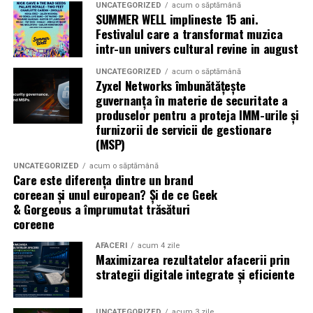
UNCATEGORIZED
acum o săptămână
SUMMER WELL implineste 15 ani.
Indiferent de preferințe, sezonul cald este momentul
Festivalul care a transformat muzica
ideal să experimentezi și să descoperi parfumuri
intr-un univers cultural revine in august
inspirate din universul parfumeriei de nișă. Iar
colecția
UNCATEGORIZED
acum o săptămână
Top Scents
de la Oriflame demonstrează că
Zyxel Networks îmbunătățește
ingredientele premium, creativitatea și accesibilitatea
guvernanța în materie de securitate a
pot exista în aceeași sticlă.
produselor pentru a proteja IMM-urile și
furnizorii de servicii de gestionare
(Advertorial)
(MSP)
UNCATEGORIZED
acum o săptămână
Care este diferența dintre un brand
coreean și unul european? Și de ce Geek
& Gorgeous a împrumutat trăsături
coreene
AFACERI
acum 4 zile
Maximizarea rezultatelor afacerii prin
strategii digitale integrate și eficiente
UNCATEGORIZED
acum 3 zile