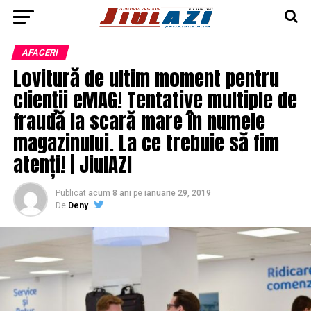
AFACERI
Lovitură de ultim moment pentru
clienții eMAG! Tentative multiple de
fraudă la scară mare în numele
magazinului. La ce trebuie să fim
atenți! | JiulAZI
Publicat
acum 8 ani
pe
ianuarie 29, 2019
De
Deny