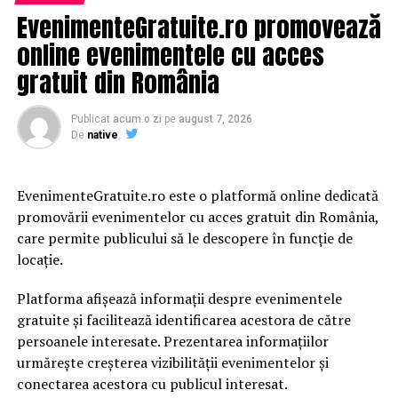
URMATORUL
EvenimenteGratuite.ro promovează
Surpriză uriașă! Celebru concurent Exatlon care va
online evenimentele cu acces
participa la Eurovision. Nimeni nu a știut | JiulAZI
gratuit din România
NU RATATI
HOROSCOP 29 ianuarie. Zodia care trece printr-o
perioadă excelentă, mai ales în ceea ce priveşte
Publicat
acum o zi
pe
august 7, 2026
profesia | JiulAZI
De
native
EvenimenteGratuite.ro este o platformă online dedicată
promovării evenimentelor cu acces gratuit din România,
care permite publicului să le descopere în funcție de
locație.
Platforma afișează informații despre evenimentele
gratuite și facilitează identificarea acestora de către
persoanele interesate. Prezentarea informațiilor
urmărește creșterea vizibilității evenimentelor și
conectarea acestora cu publicul interesat.