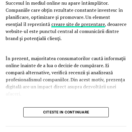
Succesul în mediul online nu apare întâmplător.
Companiile care obțin rezultate constante investesc în
planificare, optimizare și promovare. Un element
esențial îl reprezintă
creare site de prezentare
, deoarece
website-ul este punctul central al comunicării dintre
brand și potențialii clienți.
În prezent, majoritatea consumatorilor caută informații
online înainte de a lua o decizie de cumpărare. Ei
compară alternative, verifică recenzii și analizează
profesionalismul companiilor. Din acest motiv, prezența
digitală are un impact direct asupra dezvoltării unei
afaceri.
Un website modern trebuie să fie rapid, intuitiv și
CITESTE IN CONTINUARE
adaptat tuturor dispozitivelor. Utilizatorii apreciază
platformele care oferă acces rapid la informații și care
elimină obstacolele din procesul de navigare. O