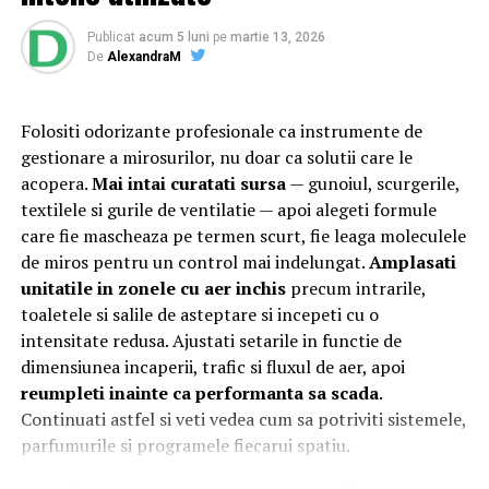
Scaune pentru inima casei,
Specificații tehnice principale:
bucătăria
Publicat
acum 5 luni
pe
martie 13, 2026
De
AlexandraM
Panouri fotovoltaice instalate:
24 kW
În bucătărie, scaunele de bucătărie sunt solicitate
Sistem de stocare:
52 kWh baterii LiFePO4
intens. Aici, familia se reunește, prietenii se adună.
Folositi odorizante profesionale ca instrumente de
Materialele rezistente și ușor de curățat sunt prioritare.
Invertor hibrid:
24 kW
gestionare a mirosurilor, nu doar ca solutii care le
acopera.
Mai intai curatati sursa
— gunoiul, scurgerile,
Confortul e esențial, dar și durabilitatea. Un set de
Dimensiune container transport:
3 × 2,5
textilele si gurile de ventilatie — apoi alegeti formule
scaune moderne poate transforma o bucătărie
metri
care fie mascheaza pe termen scurt, fie leaga moleculele
tradițională într-un spațiu modern, plin de viață.
de miros pentru un control mai indelungat.
Amplasati
Varietatea de stiluri e un avantaj al acestor piese.
Lungime panouri desfășurate:
~60 metri
unitatile in zonele cu aer inchis
precum intrarile,
liniari
toaletele si salile de asteptare si incepeti cu o
Scaune pentru living pentru
intensitate redusa. Ajustati setarile in functie de
Conectică:
priză 220 V monofazic, priză
relaxare și socializare
dimensiunea incaperii, trafic si fluxul de aer, apoi
380 V trifazic, priză încărcare auto electric
reumpleti inainte ca performanta sa scada
.
Livingul este spațiul dedicat relaxării și socializării. Aici,
Continuati astfel si veti vedea cum sa potriviti sistemele,
Climatizare:
aer condiționat integrat pentru
scaunele devin piese de rezistență. Fie că alegi fotolii
parfumurile si programele fiecarui spatiu.
menținerea bateriilor la temperatură optimă
voluminoase sau scaune elegante, ele trebuie să îmbie la