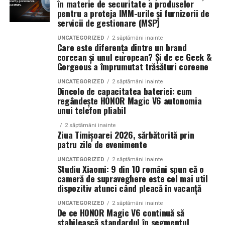
în materie de securitate a produselor
Evenimente outdoor și festivaluri
pentru a proteja IMM-urile și furnizorii de
Apoi,
inspecteaza spatiul
in aceasta ordine: cosuri de
servicii de gestionare (MSP)
Operațiuni de ajutor umanitar în zone fără
gunoi, scurgeri, textile, guri de ventilatie si puncte de
acces. Curata sau trateaza mai intai sursa, apoi foloseste
infrastructură energetică
UNCATEGORIZED
2 săptămâni inainte
Care este diferența dintre un brand
parfumul pentru a sustine rezultatul. Aici conteaza
coreean și unul european? Și de ce Geek &
chimia parfumului
. Unele formule doar acopera
Gorgeous a împrumutat trăsături coreene
„Există un decalaj
mirosurile neplacute, in timp ce altele
se leaga de
UNCATEGORIZED
2 săptămâni inainte
moleculele de miros
si le reduc impactul.
structural între
Dincolo de capacitatea bateriei: cum
regândește HONOR Magic V6 autonomia
cerințele actuale ale
Alege produsele in functie de obiectivul tau. Pentru
unui telefon pliabil
fondurilor europene —
spatiile comune si aglomerate, ai nevoie de solutii
2 săptămâni inainte
pentru improspatarea aerului care ii ajuta pe toti sa se
Ziua Timișoarei 2026, sărbătorită prin
care impun
patru zile de evenimente
simta confortabil, inclusi si increzatori. Cand elimini
echipamente 100%
cauza, spatiul tau miroase mai curat si mai primitor
UNCATEGORIZED
2 săptămâni inainte
Studiu Xiaomi: 9 din 10 români spun că o
pentru mai mult timp.
electrice — și
cameră de supraveghere este cel mai util
capacitatea reală a
dispozitiv atunci când pleacă în vacanță
Odorizante profesionale de aer
infrastructurii de a livra
UNCATEGORIZED
2 săptămâni inainte
De ce HONOR Magic V6 continuă să
pentru locuinte
stabilească standardul în segmentul