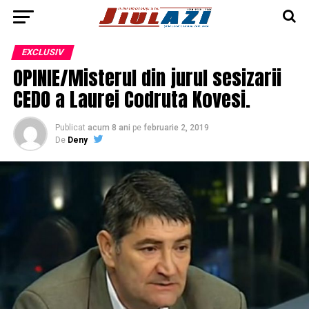
EXCLUSIV
OPINIE/Misterul din jurul sesizarii
CEDO a Laurei Codruta Kovesi.
Publicat
acum 8 ani
pe
februarie 2, 2019
De
Deny