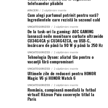
energie acolo unde se
telefoanelor pliabile
Adu controlul mirosurilor la nivel comercial in casa ta,
desfășoară lucrările.
potrivind produsul cu incaperea, nivelul de trafic si
AFACERI
2 săptămâni inainte
Centrala fotovoltaică
Cum alegi parfumul potrivit pentru vară?
sursa mirosului. Incepe cu
bucatariile
, holurile de la
Ingredientele care rezistă în sezonul cald
mobilă este răspunsul
intrare,
baile
si
zonele pentru animale de companie
,
UNCATEGORIZED
2 săptămâni inainte
unde mirosurile se acumuleaza cel mai repede. Alege
nostru concret la acest
De la task-uri la gaming: AOC GAMING
formule enzimatice sau oxidante
atunci cand ai
lansează noile monitoare curbate ultrawide
decalaj. Este o soluție
nevoie de control microbian, nu doar de parfum.
CU34G4CA și CU34G4ZCA, cu USB-C,
încărcare de până la 90 W și până la 250 Hz
românească, gândită
Apoi, combina solutiile in straturi. Foloseste
spray-uri
pentru o problemă
UNCATEGORIZED
2 săptămâni inainte
tintite
pentru textile, geluri pentru eliberare constanta
Tehnologia Dyson: aliatul tău pentru o
reală a pieței locale,
vacanță fără compromisuri
si difuzoare pentru arome ambientale echilibrate in
spatiile comune. Pastreaza parfumul discret in
livrată unui client
UNCATEGORIZED
2 săptămâni inainte
Ultimele zile de reduceri pentru HONOR
dormitoare si mai puternic langa litiere sau zonele de
român care a luat
Magic V6 și HONOR Watch 6
depozitare a gunoiului. Verifica etichetele pentru
decizia corectă de a
utilizare fara reziduuri pe tapiterie si covoare.
UNCATEGORIZED
2 săptămâni inainte
România, campioană mondială la fotbal
Inlocuieste cartusele conform programului
, curata
investi în echipamente
virtual! Răzvan Puiu cucerește titlul la
dispenserele lunar si aeriseste dupa tratamentele
Paris
eligibile pentru
intense. Daca in gospodaria ta sunt copii, animale de