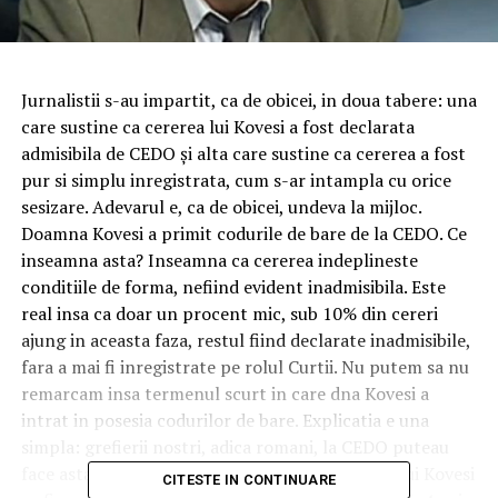
Jurnalistii s-au impartit, ca de obicei, in doua tabere: una
care sustine ca cererea lui Kovesi a fost declarata
admisibila de CEDO și alta care sustine ca cererea a fost
pur si simplu inregistrata, cum s-ar intampla cu orice
sesizare. Adevarul e, ca de obicei, undeva la mijloc.
Doamna Kovesi a primit codurile de bare de la CEDO. Ce
inseamna asta? Inseamna ca cererea indeplineste
conditiile de forma, nefiind evident inadmisibila. Este
real insa ca doar un procent mic, sub 10% din cereri
ajung in aceasta faza, restul fiind declarate inadmisibile,
fara a mai fi inregistrate pe rolul Curtii. Nu putem sa nu
remarcam insa termenul scurt in care dna Kovesi a
intrat in posesia codurilor de bare. Explicatia e una
simpla: grefierii nostri, adica romani, la CEDO puteau
face asta. Nu ne-ar surprinde nici daca cererea lui Kovesi
CITESTE IN CONTINUARE