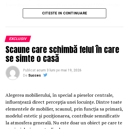
fotovoltaice — alimentează un echipament 100% electric
de subtraversări orizontale, eligibil pentru finanțări din
CITESTE IN CONTINUARE
fonduri europene.
O soluție pentru un decalaj structural al
EXCLUSIV
finanțărilor europene
Scaune care schimbă felul în care
se simte o casă
Legislația actuală a Uniunii Europene impune ca echipamentele
achiziționate din fonduri europene și prin Programul Național de
Publicat
acum 3 luni
pe
mai 19, 2026
Redresare și Reziliență (PNRR) să fie 100% electrice, fără emisii
De
Succes
directe. Această cerință a creat un decalaj operațional:
echipamentele eligibile sunt frecvent destinate utilizării pe
Alegerea mobilierului, în special a pieselor centrale,
șantiere izolate, acolo unde rețeaua publică de energie electrică
influențează direct percepția unei locuințe. Dintre toate
lipsește sau este insuficientă, iar soluțiile clasice de alimentare —
elementele de mobilier, scaunul, prin funcția sa primară,
generatoarele diesel — contravin chiar principiului pentru care s-
modelul estetic și poziționarea, contribuie semnificativ
au cheltuit banii europeni.
la atmosfera generală. Nu este doar un obiect pe care te