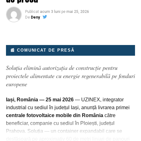
Publicat
acum 3 luni
pe
mai 25, 2026
De
Deny
📰 COMUNICAT DE PRESĂ
Soluția elimină autorizația de construcție pentru
proiectele alimentate cu energie regenerabilă pe fonduri
europene
Iași, România — 25 mai 2026
— UZINEX, integrator
industrial cu sediul în județul Iași, anunță livrarea primei
centrale fotovoltaice mobile din România
către
beneficiar, companie cu sediul în Ploiești, județul
Prahova. Soluția — un container expandabil care se
desfășoară pe aproximativ 60 de metri liniari de panouri