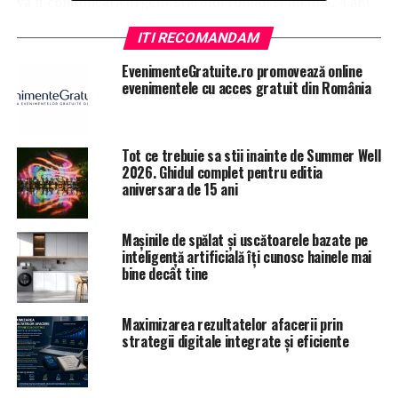
va fi comunicata urgent statului roman si nu in 3, 4 ani
ca in cazul muritorilor de rand. Tot de ai noștri tine. SRI
ITI RECOMANDAM
si/sau Coldea stiu ceva?
EvenimenteGratuite.ro promovează online
Articolul
OPINIE/Misterul din jurul sesizarii CEDO a
evenimentele cu acces gratuit din România
Laurei Codruta Kovesi.
apare prima dată în
Ziarul Incisiv
de Prahova
.
Tot ce trebuie sa stii inainte de Summer Well
2026. Ghidul complet pentru editia
ARTICOLE PE ACEIASI TEMA:
PRIMA
aniversara de 15 ani
URMATORUL
EXCLUSIV/UNELTELE PROCURORULUI NEGULESCU MIRCEA,
Mașinile de spălat și uscătoarele bazate pe
DIPI, SRI SI PENSIONARILE ILEGALE
inteligență artificială îți cunosc hainele mai
bine decât tine
NU RATATI
ACUZATII GRAVE/Procurorul Gheorghe Stan, proaspat
uns sef al Sectiei pentru investigarea infractiunilor din
Maximizarea rezultatelor afacerii prin
justitie, este OMUL DE LEGATURA CU SRI
strategii digitale integrate și eficiente