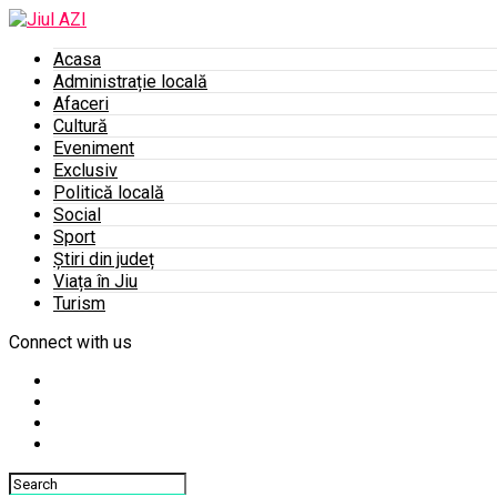
Acasa
Administrație locală
Afaceri
Cultură
Eveniment
Exclusiv
Politică locală
Social
Sport
Știri din județ
Viața în Jiu
Turism
Connect with us