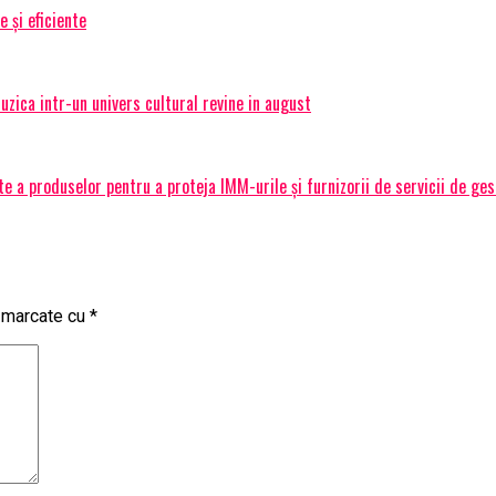
e și eficiente
ica intr-un univers cultural revine in august
 a produselor pentru a proteja IMM-urile și furnizorii de servicii de ge
t marcate cu
*