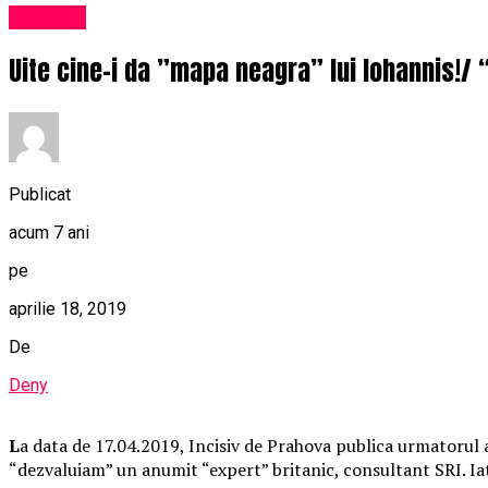
Exclusiv
Uite cine-i da ”mapa neagra” lui Iohannis!/ “
Publicat
acum 7 ani
pe
aprilie 18, 2019
De
Deny
L
a data de 17.04.2019, Incisiv de Prahova publica urmatorul ar
“dezvaluiam” un anumit “expert” britanic, consultant SRI. Iata