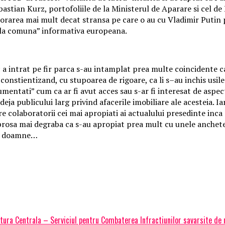
astian Kurz, portofoliile de la Ministerul de Aparare si cel de
orarea mai mult decat stransa pe care o au cu Vladimir Putin pe
oala comuna” informativa europeana.
a intrat pe fir parca s-au intamplat prea multe coincidente ca 
 constientizand, cu stupoarea de rigoare, ca li s–au inchis usil
”documentati” cum ca ar fi avut acces sau s-ar fi interesat de as
 deja publicului larg privind afacerile imobiliare ale acesteia. 
re colaboratorii cei mai apropiati ai actualului presedinte inca 
eprosa mai degraba ca s-au apropiat prea mult cu unele anchete
ei doamne…
tura Centrala – Serviciul pentru Combaterea Infractiunilor savarsite de 