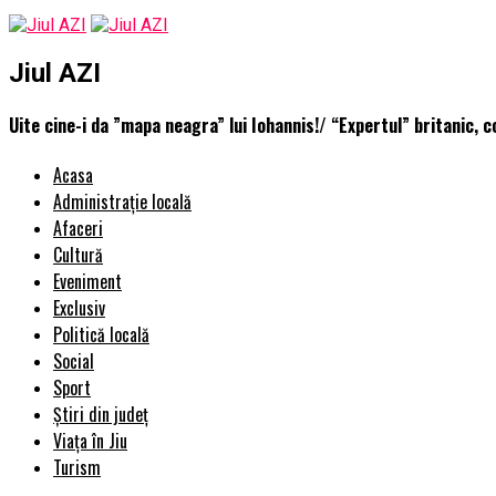
Jiul AZI
Uite cine-i da ”mapa neagra” lui Iohannis!/ “Expertul” britanic, 
Acasa
Administrație locală
Afaceri
Cultură
Eveniment
Exclusiv
Politică locală
Social
Sport
Știri din județ
Viața în Jiu
Turism