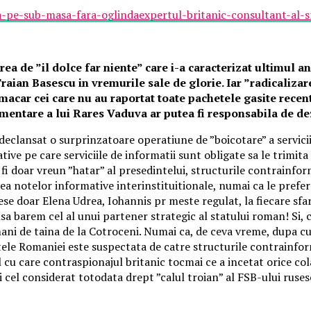
-pe-sub-masa-fara-oglindaexpertul-britanic-consultant-al-sri
rea de ”il dolce far niente” care i-a caracterizat ultimul
Traian Basescu in vremurile sale de glorie. Iar ”radicalizar
 macar cei care nu au raportat toate pachetele gasite recen
amentare a lui Rares Vaduva ar putea fi responsabila de d
lansat o surprinzatoare operatiune de ”boicotare” a serviciilo
ive pe care serviciile de informatii sunt obligate sa le trimit
 fi doar vreun ”hatar” al presedintelui, structurile contrainfor
rea notelor informative interinstituitionale, numai ca le prefer
ese doar Elena Udrea, Iohannis pr meste regulat, la fiecare sf
 insa barem cel al unui partener strategic al statului roman! Si
i de taina de la Cotroceni. Numai ca, de ceva vreme, dupa cum
ntele Romaniei este suspectata de catre structurile contrainfo
l cu care contraspionajul britanic tocmai ce a incetat orice co
cel considerat totodata drept ”calul troian” al FSB-ului ruse