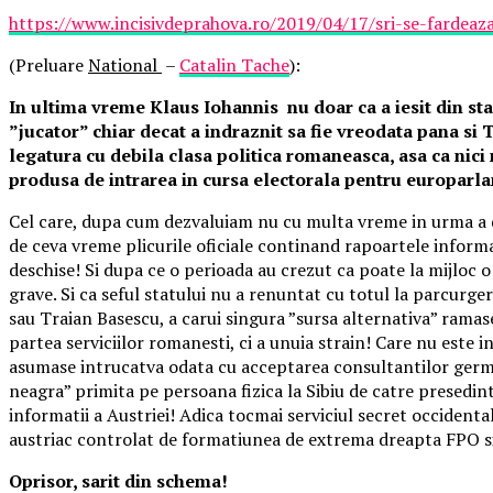
https://www.incisivdeprahova.ro/2019/04/17/sri-se-fardeaza
(Preluare
National
–
Catalin Tache
):
In ultima vreme Klaus Iohannis nu doar ca a iesit din sta
”jucator” chiar decat a indraznit sa fie vreodata pana si 
legatura cu debila clasa politica romaneasca, asa ca nici
produsa de intrarea in cursa electorala pentru europarl
Cel care, dupa cum dezvaluiam nu cu multa vreme in urma a dec
de ceva vreme plicurile oficiale continand rapoartele informat
deschise! Si dupa ce o perioada au crezut ca poate la mijloc o
grave. Si ca seful statului nu a renuntat cu totul la parcurge
sau Traian Basescu, a carui singura ”sursa alternativa” ramas
partea serviciilor romanesti, ci a unuia strain! Care nu este
asumase intrucatva odata cu acceptarea consultantilor german
neagra” primita pe persoana fizica la Sibiu de catre presedi
informatii a Austriei! Adica tocmai serviciul secret occidenta
austriac controlat de formatiunea de extrema dreapta FPO si 
Oprisor, sarit din schema!