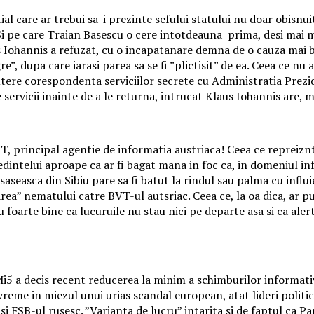
tial care ar trebui sa-i prezinte sefului statului nu doar obisn
Si pe care Traian Basescu o cere intotdeauna prima, desi mai m
 Iohannis a refuzat, cu o incapatanare demna de o cauza mai bu
”, dupa care iarasi parea sa se fi ”plictisit” de ea. Ceea ce nu
utere corespondenta serviciilor secrete cu Administratia Prezid
 servicii inainte de a le returna, intrucat Klaus Iohannis are, 
 BVT, principal agentie de informatia austriaca! Ceea ce reprei
edintelui aproape ca ar fi bagat mana in foc ca, in domeniul i
saseasca din Sibiu pare sa fi batut la rindul sau palma cu influ
ea” nematului catre BVT-ul autsriac. Ceea ce, la oa dica, ar pu
iu foarte bine ca lucuruile nu stau nici pe departe asa si ca a
c Mi5 a decis recent reducerea la minim a schimburilor informat
 vreme in miezul unui urias scandal european, atat lideri politic
si FSB-ul rusesc. ”Varianta de lucru” intarita si de faptul ca Pa