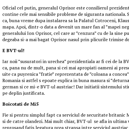
Oficial cel putin, generalul Oprisor este consilierul preziden
contine cele mai sensibile probleme de siguranta nationala. 
ca, buna vreme dupa instalarea sa la Palatul Cotroceni, Klaus
mapa. Apoi, dintr-o data a devenit un mare fan al ”mapei negre
generalului Ion Oprisor, cel care ar ”cenzura” cu de la sine p
degeaba si-a mai bagat Oprisor nasul prin plicurile trimise de
E BVT-ul!
Iar noii ”susuratori in urechea” prezidentiala ar fi cei de la
ca, pana nu de mult, pana si cei mai apropiati oameni ai pres
uite ca puyrenica ”fratie” reprezentata de ”coloana a concea”
Romania si astfel s epoate explica in buna masura si ”deturnar
german si ce mi-e BVT-ul austriac! Dar initiatii sistemului st
pe deplin justificata.
Boicotati de Mi5
Fie si pentru simplul fapt ca serviciul de securitate britani
si de catre olandezi. Mai mult chiar, BVT-ul se afla in ultima
reprosand fatis legatura prea stransa intre serviciul austriac 