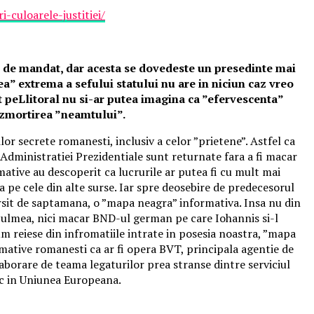
-culoarele-justitiei/
 an de mandat, dar acesta se dovedeste un presedinte mai
ea” extrema a sefului statului nu are in niciun caz vreo
t peLlitoral nu si-ar putea imagina ca ”efervescenta”
ezmortirea ”neamtului”.
r secrete romanesti, inclusiv a celor ”prietene”. Astfel ca
a Administratiei Prezidentiale sunt returnate fara a fi macar
mative au descoperit ca lucrurile ar putea fi cu mult mai
a pe cele din alte surse. Iar spre deosebire de predecesorul
arsit de saptamana, o ”mapa neagra” informativa. Insa nu din
, culmea, nici macar BND-ul german pe care Iohannis si-l
 reiese din infromatiile intrate in posesia noastra, ”mapa
rmative romanesti ca ar fi opera BVT, principala agentie de
laborare de teama legaturilor prea stranse dintre serviciul
sc in Uniunea Europeana.