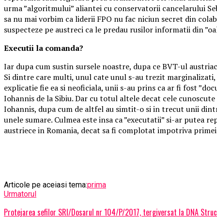
urma ”algoritmului” aliantei cu conservatorii cancelarului Seb
sa nu mai vorbim ca liderii FPO nu fac niciun secret din colab
suspecteze pe austreci ca le predau rusilor informatii din ”
Executii la comanda?
Iar dupa cum sustin sursele noastre, dupa ce BVT-ul austriac 
Si dintre care multi, unul cate unul s-au trezit marginalizati,
explicatie fie ea si neoficiala, unii s-au prins ca ar fi fost 
Iohannis de la Sibiu. Dar cu totul altele decat cele cunoscute
Iohannis, dupa cum de altfel au simtit-o si in trecut unii dint
unele sumare. Culmea este insa ca ”executatii” si-ar putea r
austriece in Romania, decat sa fi complotat impotriva prim
Articole pe aceiasi tema:
prima
Urmatorul
Protejarea sefilor SRI/Dosarul nr 104/P/2017, tergiversat la DNA Struc